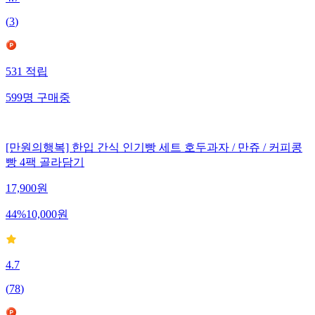
4.7
(
3
)
531
적립
599
명
구매중
[만원의행복] 한입 간식 인기빵 세트 호두과자 / 만쥬 / 커피콩
빵 4팩 골라담기
17,900
원
44
%
10,000
원
4.7
(
78
)