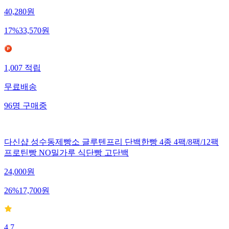
40,280
원
17
%
33,570
원
1,007
적립
무료배송
96
명
구매중
다신샵 성수동제빵소 글루텐프리 단백한빵 4종 4팩/8팩/12팩
프로틴빵 NO밀가루 식단빵 고단백
24,000
원
26
%
17,700
원