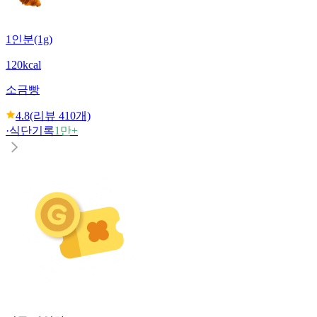
1인분(1g)
120kcal
소금빵
4.8
(리뷰
410
개)
·
식단기록
1만+