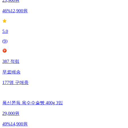
23,900
원
46
%
12,900
원
5.0
(
9
)
387
적립
무료배송
177
명
구매중
폭신쫀득 옥수수술빵 400g 3입
29,000
원
49
%
14,900
원