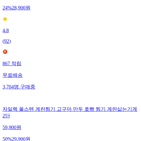
24
%
28,900
원
4.8
(
92
)
867
적립
무료배송
3,704
명
구매중
자일렉 올스텐 계란찜기 고구마 만두 호빵 찜기 계란삶는기계
2단
59,900
원
50
%
29,900
원