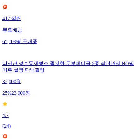
417
적립
무료배송
65,109
명
구매중
다신샵 성수동제빵소 쫄깃한 두부베이글 6종 식단관리 NO밀
가루 쌀빵 단백질빵
32,000
원
25
%
23,900
원
4.7
(
24
)