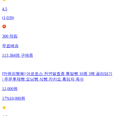
4.5
(
1,039
)
300
적립
무료배송
113,384
명
구매중
[만원의행복] 아르토스 천연발효종 통밀빵 10종 3팩 골라담기
/ 주문후제빵 모닝빵 식빵 카카오 흑임자 옥수
12,000
원
17
%
10,000
원