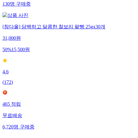
130
명
구매중
[참다올] 담백하고 달콤한 찰보리 팥빵 25gx30개
31,000
원
50
%
15,500
원
4.6
(
172
)
465
적립
무료배송
6,720
명
구매중