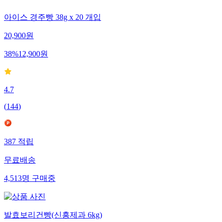
아이스 경주빵 38g x 20 개입
20,900
원
38
%
12,900
원
4.7
(
144
)
387
적립
무료배송
4,513
명
구매중
발효보리건빵(신흥제과 6kg)