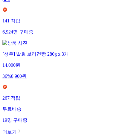
(
45
)
141
적립
6,924
명
구매중
[청우] 발효 보리건빵 280g x 3개
14,000
원
36
%
8,900
원
267
적립
무료배송
19
명
구매중