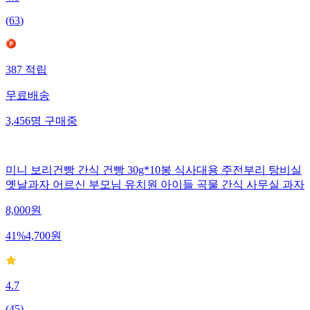
4.6
(
63
)
387
적립
무료배송
3,456
명
구매중
미니 보리건빵 간식 건빵 30g*10봉 식사대용 주전부리 탕비실
옛날과자 어르신 부모님 유치원 아이들 곡물 간식 사무실 과자
8,000
원
41
%
4,700
원
4.7