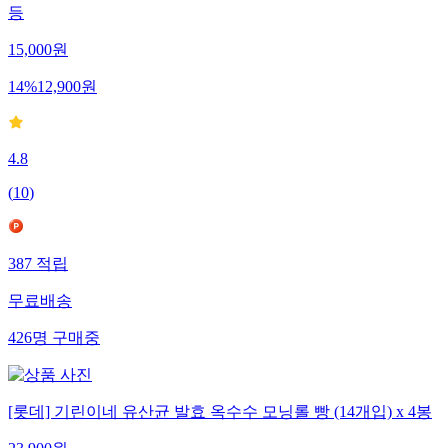
롯데 기린빵 10종 5+5 골라담기 꿀호떡/단팥빵/크림빵/소보로
등
15,000
원
14
%
12,900
원
4.8
(
10
)
387
적립
무료배송
426
명
구매중
[롯데] 기린이네 유산균 발효 옥수수 모닝롤 빵 (14개입) x 4봉