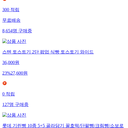
300
적립
무료배송
8,654
명
구매중
스텐 토스트기 2단 팝업 식빵 토스토기 와이드
36,000
원
23
%
27,600
원
0
적립
127
명
구매중