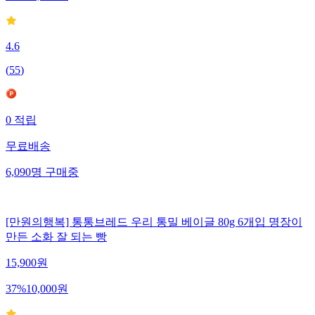
4.6
(
55
)
0
적립
무료배송
6,090
명
구매중
[만원의행복] 통통브레드 우리 통밀 베이글 80g 6개입 명장이
만든 소화 잘 되는 빵
15,900
원
37
%
10,000
원