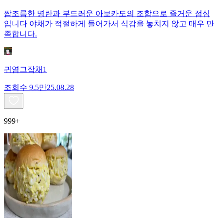
짭조름한 명란과 부드러운 아보카도의 조합으로 즐거운 점심
입니다 야채가 적절하게 들어가서 식감을 놓치지 않고 매우 만
족합니다.
귀염그잡채1
조회수
9.5만
25.08.28
999+