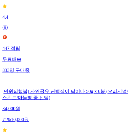
4.4
(
9
)
447
적립
무료배송
833
명
구매중
[만원의행복] 자연공유 단백질이 답이다 50g x 6봉 (오리지널/
스위트/마늘빵 중 선택)
34,000
원
71
%
10,000
원