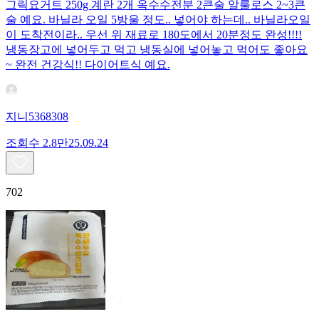
그릭요거트 250g 계란 2개 옥수수전분 2큰술 알룰로스 2~3큰
술 예요. 바닐라 오일 5방울 정도.. 넣어야 하는데.. 바닐라오일
이 도착전이라.. 우선 위 재료로 180도에서 20분정도 완성!!!!
냉동장고에 넣어두고 먹고 냉동실에 넣어놓고 먹어도 좋아요
~ 완전 건강식!! 다이어트식 예요.
지니5368308
조회수
2.8만
25.09.24
702