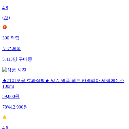
4.8
(
73
)
300
적립
무료배송
5,413
명
구매중
★기미모공 효과직빵★ 앙쥬 명품 레드 카멜리아 세럼에센스
100ml
59,000
원
78
%
12,900
원