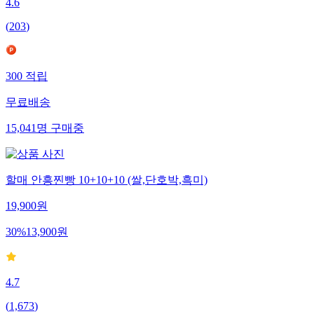
4.6
(
203
)
300
적립
무료배송
15,041
명
구매중
할매 안흥찐빵 10+10+10 (쌀,단호박,흑미)
19,900
원
30
%
13,900
원
4.7
(
1,673
)