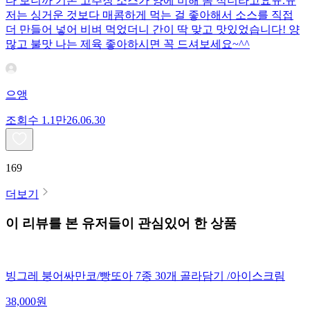
다 보니까 기본 고추장 소스가 양에 비해 좀 적더라고요ㅠ.ㅠ
저는 싱거운 것보다 매콤하게 먹는 걸 좋아해서 소스를 직접
더 만들어 넣어 비벼 먹었더니 간이 딱 맞고 맛있었습니다! 양
많고 불맛 나는 제육 좋아하시면 꼭 드셔보세요~^^
으앵
조회수
1.1만
26.06.30
169
더보기
이 리뷰를 본 유저들이 관심있어 한 상품
빙그레 붕어싸만코/빵또아 7종 30개 골라담기 /아이스크림
38,000
원