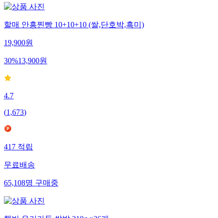
할매 안흥찐빵 10+10+10 (쌀,단호박,흑미)
19,900
원
30
%
13,900
원
4.7
(
1,673
)
417
적립
무료배송
65,108
명
구매중