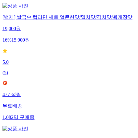
[백제] 쌀국수 컵라면 세트 얼큰한맛/멸치맛/김치맛/육개장맛
19,000
원
16
%
15,900
원
5.0
(
5
)
477
적립
무료배송
1,082
명
구매중