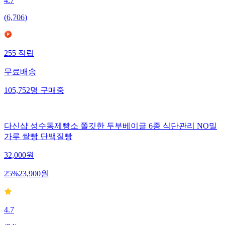
4.7
(
6,706
)
255
적립
무료배송
105,752
명
구매중
다신샵 성수동제빵소 쫄깃한 두부베이글 6종 식단관리 NO밀
가루 쌀빵 단백질빵
32,000
원
25
%
23,900
원
4.7