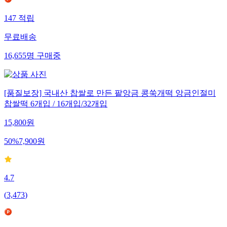
147
적립
무료배송
16,655
명
구매중
[품질보장] 국내산 찹쌀로 만든 팥앙금 콩쑥개떡 앙금인절미
찹쌀떡 6개입 / 16개입/32개입
15,800
원
50
%
7,900
원
4.7
(
3,473
)