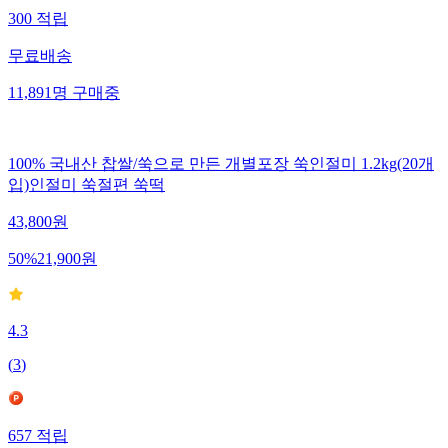
300
적립
무료배송
11,891
명
구매중
100% 국내산 찹쌀/쑥으로 만든 개별포장 쑥인절미 1.2kg(20개
입)인절미 쑥절편 쑥떡
43,800
원
50
%
21,900
원
4.3
(
3
)
657
적립