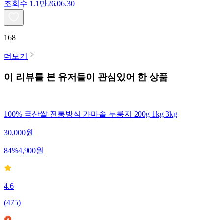
조회수
1.1만
26.06.30
168
더보기
이 리뷰를 본 유저들이 관심있어 한 상품
100% 국산쌀 전통방식 가마솥 누룽지 200g 1kg 3kg
30,000
원
84
%
4,900
원
4.6
(
475
)