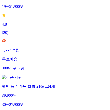
19
%
51,900
원
4.8
(
20
)
1,557
적립
무료배송
388
명
구매중
햇반 윤기가득 쌀밥 210g x24개
39,900
원
30
%
27,900
원