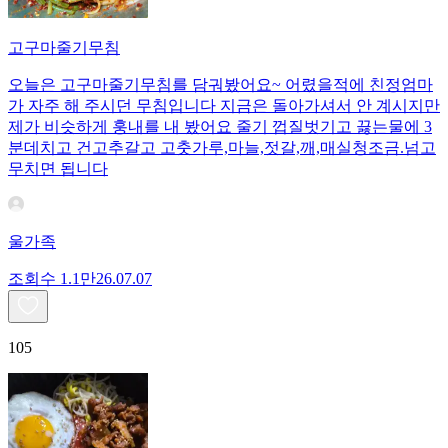
고구마줄기무침
오늘은 고구마줄기무침를 담궈봤어요~ 어렸을적에 친정엄마
가 자주 해 주시던 무침입니다 지금은 돌아가셔서 안 계시지만
제가 비슷하게 훙내를 내 봤어요 줄기 껍질벗기고 끓는물에 3
분데치고 건고추갈고 고춧가루,마늘,젓갈,깨,매실청조금.넘고
무치면 됩니다
울가족
조회수
1.1만
26.07.07
105