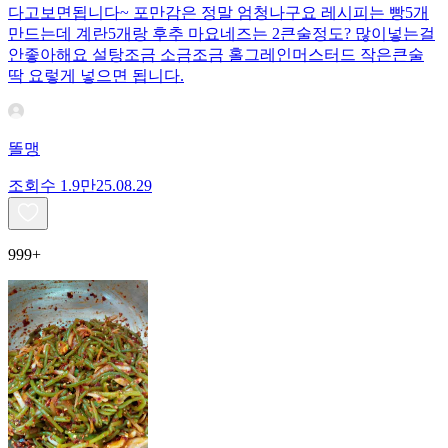
다고보면됩니다~ 포만감은 정말 엄청나구요 레시피는 빵5개
만드는데 계란5개랑 후추 마요네즈는 2큰술정도? 많이넣는걸
안좋아해요 설탕조금 소금조금 홀그레인머스터드 작은큰술
딱 요렇게 넣으면 됩니다.
똘맹
조회수
1.9만
25.08.29
999+