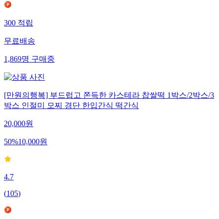
300
적립
무료배송
1,869
명
구매중
[만원의행복] 부드럽고 쫀득한 카스테라 찹쌀떡 1박스/2박스/3
박스 인절미 모찌 경단 한입간식 떡간식
20,000
원
50
%
10,000
원
4.7
(
105
)