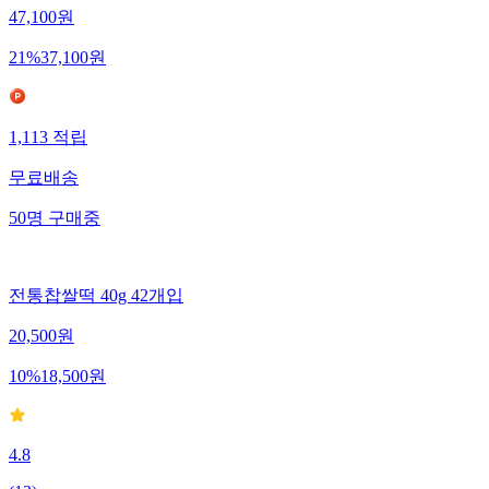
47,100
원
21
%
37,100
원
1,113
적립
무료배송
50
명
구매중
전통찹쌀떡 40g 42개입
20,500
원
10
%
18,500
원
4.8