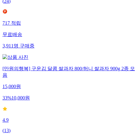
(
24
)
717
적립
무료배송
3,911
명
구매중
[만원의행복] 구운김 달콤 쌀과자 800/허니 쌀과자 900g 2종 모
음
15,000
원
33
%
10,000
원
4.9
(
13
)