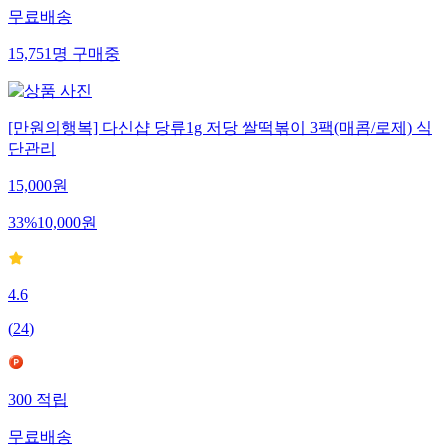
무료배송
15,751
명
구매중
[만원의행복] 다신샵 당류1g 저당 쌀떡볶이 3팩(매콤/로제) 식
단관리
15,000
원
33
%
10,000
원
4.6
(
24
)
300
적립
무료배송