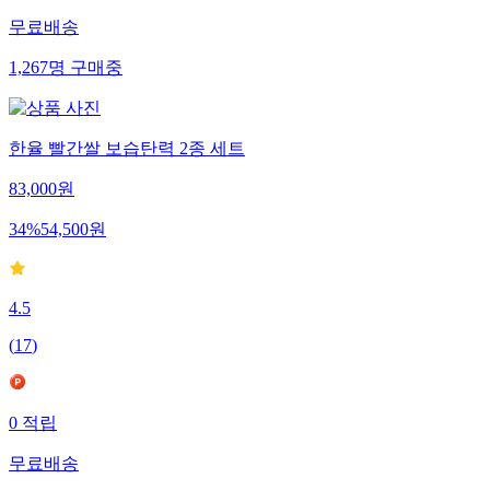
무료배송
1,267
명
구매중
한율 빨간쌀 보습탄력 2종 세트
83,000
원
34
%
54,500
원
4.5
(
17
)
0
적립
무료배송