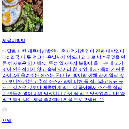
제육비빔밥
배달로 시킨 제육비빔밥인데 혼자먹기엔 양이 진짜 대박입니
다;; 결국 다 못 먹고 다음날까지 먹으려고 따로 남겨두었을 만
큼 혜자로운 양이에요! 뚜껑 열자마자 불향이 훅 나는데 고기
맛이 인위적이지 않고 숯불 맛이라 참 맛있네요~!특히 계란후
라이 2개 올려주는 센스는 굳!! ​다만 밥이랑 야채 양이 워낙 많
다 보니까 기본 고추장 소스가 양에 비해 좀 적더라고요ㅠ.ㅠ
저는 싱거운 것보다 매콤하게 먹는 걸 좋아해서 소스를 직접
더 만들어 넣어 비벼 먹었더니 간이 딱 맞고 맛있었습니다! 양
많고 불맛 나는 제육 좋아하시면 꼭 드셔보세요~^^
으앵