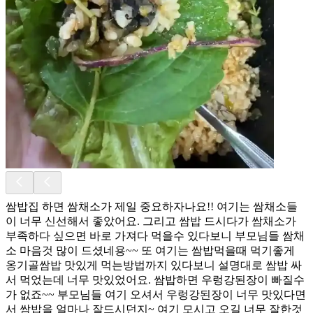
쌈밥집 하면 쌈채소가 제일 중요하자나요!! 여기는 쌈채소들
이 너무 신선해서 좋았어요. 그리고 쌈밥 드시다가 쌈채소가
부족하다 싶으면 바로 가져다 먹을수 있다보니 부모님들 쌈채
소 마음것 많이 드셨네용~~ 또 여기는 쌈밥먹을때 먹기좋게
옹기골쌈밥 맛있게 먹는방법까지 있다보니 설명대로 쌈밥 싸
서 먹었는데 너무 맛있었어요. 쌈밥하면 우렁강된장이 빠질수
가 없죠~~ 부모님들 여기 오셔서 우렁강된장이 너무 맛있다면
서 쌈밥을 얼마나 잘드시던지~ 여기 모시고 오길 너무 잘한것