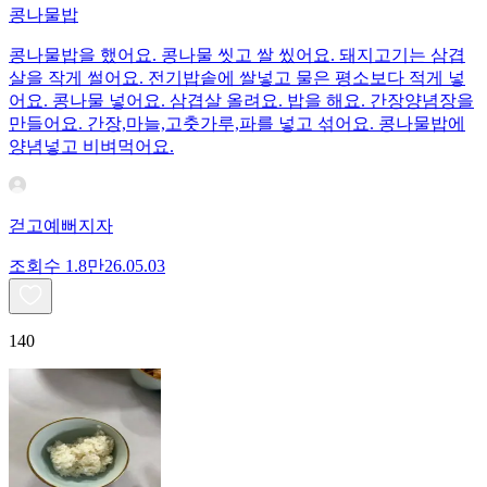
콩나물밥
콩나물밥을 했어요. 콩나물 씻고 쌀 씼어요. 돼지고기는 삼겹
살을 작게 썰어요. 전기밥솥에 쌀넣고 물은 평소보다 적게 넣
어요. 콩나물 넣어요. 삼겹살 올려요. 밥을 해요. 간장양념장을
만들어요. 간장,마늘,고춧가루,파를 넣고 섞어요. 콩나물밥에
양념넣고 비벼먹어요.
걷고예뻐지자
조회수
1.8만
26.05.03
140