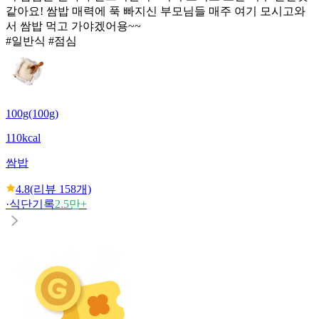
같아요! 쌈밥 매력에 푹 빠지신 부모님들 매주 여기 모시고와
서 쌈밥 먹고 가야겠어용~~ ​
#일반식 #점심
100g(100g)
110kcal
쌈밥
4.8
(리뷰
158
개)
·
식단기록
2.5만+