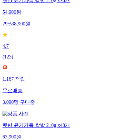
햇반 윤기가득 쌀밥 210g x36개
54,900
원
29
%
38,900
원
4.7
(
123
)
1,167
적립
무료배송
3,090
명
구매중
햇반 윤기가득 쌀밥 210g x48개
63,900
원