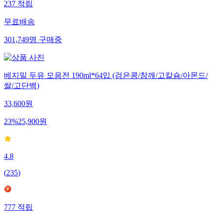
237
적립
무료배송
301,749
명
구매중
베지밀 두유 모음전 190ml*64입 (검은콩/참깨/고칼슘/아몬드/
쌀/고단백)
33,600
원
23
%
25,900
원
4.8
(
235
)
777
적립