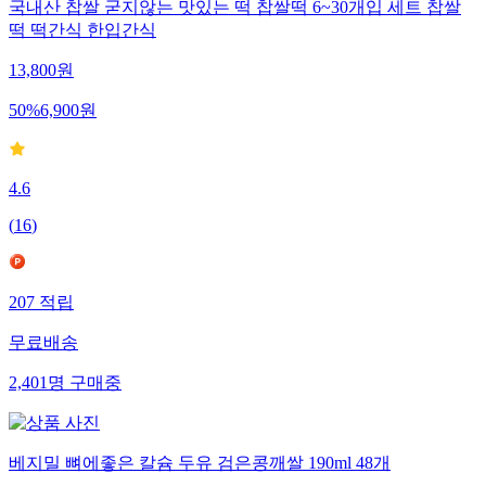
국내산 찹쌀 굳지않는 맛있는 떡 찹쌀떡 6~30개입 세트 찹쌀
떡 떡간식 한입간식
13,800
원
50
%
6,900
원
4.6
(
16
)
207
적립
무료배송
2,401
명
구매중
베지밀 뼈에좋은 칼슘 두유 검은콩깨쌀 190ml 48개