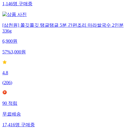
1,146
명
구매중
[삼천원] 쫄깃쫄깃 탱글탱글 5분 간편조리 마라쌀국수 2인분
336g
6,900
원
57
%
3,000
원
4.8
(
206
)
90
적립
무료배송
17,416
명
구매중