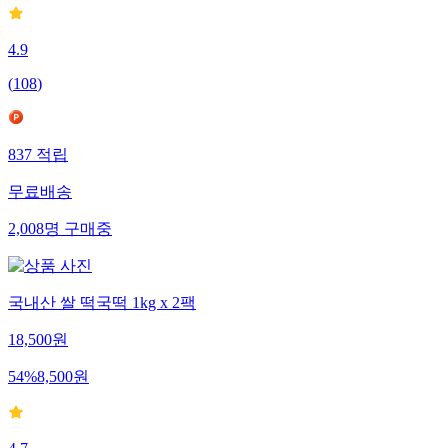
4.9
(
108
)
837
적립
무료배송
2,008
명
구매중
국내산 쌀 떡국떡 1kg x 2팩
18,500
원
54
%
8,500
원