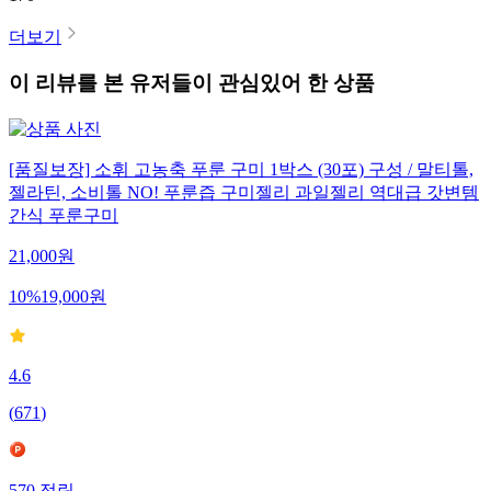
더보기
이 리뷰를 본 유저들이 관심있어 한 상품
[품질보장] 소휘 고농축 푸룬 구미 1박스 (30포) 구성 / 말티톨,
젤라틴, 소비톨 NO! 푸룬즙 구미젤리 과일젤리 역대급 갓변템
간식 푸룬구미
21,000
원
10
%
19,000
원
4.6
(
671
)
570
적립