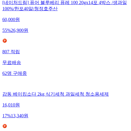
[네이처드림] 퓨어 블루베리 퓨레 100 20gx14포 4박스 /생과일
100%/한포40알/청정호주산
60,000
원
55
%
26,900
원
807
적립
무료배송
62
명
구매중
감동 베이킹소다 2kg 식기세척 과일세척 청소용세제
16,010
원
17
%
13,340
원