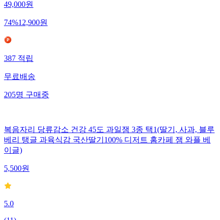
49,000
원
74
%
12,900
원
387
적립
무료배송
205
명
구매중
복음자리 당류감소 건강 45도 과일잼 3종 택1(딸기, 사과, 블루
베리 탱글 과육식감 국산딸기100% 디저트 홈카페 잼 와플 베
이글)
5,500
원
5.0