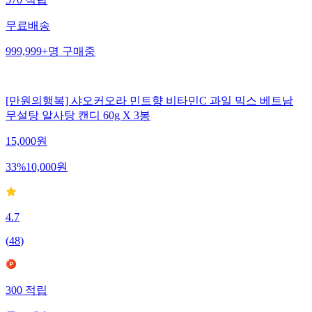
무료배송
999,999+
명
구매중
[만원의행복] 샤오커오라 민트향 비타민C 과일 믹스 베트남
무설탕 알사탕 캔디 60g X 3봉
15,000
원
33
%
10,000
원
4.7
(
48
)
300
적립