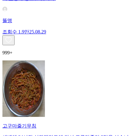
똘맹
조회수
1.9만
25.08.29
999+
고구마줄기무침