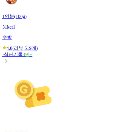
1인분(100g)
31kcal
수박
4.8
(리뷰
519
개)
·
식단기록
3만+