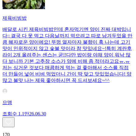
제육비빔밥
배달로 시킨 제육비빔밥인데 혼자먹기엔 양이 진짜 대박입니
다;; 결국 다 못 먹고 다음날까지 먹으려고 따로 남겨두었을 만
큼 혜자로운 양이에요! 뚜껑 열자마자 불향이 훅 나는데 고기
맛이 인위적이지 않고 숯불 맛이라 참 맛있네요~!특히 계란후
라이 2개 올려주는 센스는 굳!! ​다만 밥이랑 야채 양이 워낙 많
다 보니까 기본 고추장 소스가 양에 비해 좀 적더라고요ㅠ.ㅠ
저는 싱거운 것보다 매콤하게 먹는 걸 좋아해서 소스를 직접
더 만들어 넣어 비벼 먹었더니 간이 딱 맞고 맛있었습니다! 양
많고 불맛 나는 제육 좋아하시면 꼭 드셔보세요~^^
으앵
조회수
1.1만
26.06.30
170