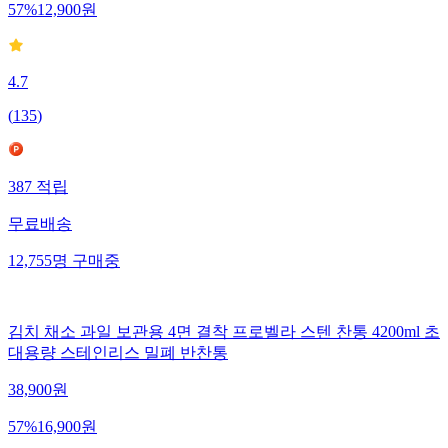
57
%
12,900
원
4.7
(
135
)
387
적립
무료배송
12,755
명
구매중
김치 채소 과일 보관용 4면 결착 프로벨라 스텐 찬통 4200ml 초
대용량 스테인리스 밀폐 반찬통
38,900
원
57
%
16,900
원