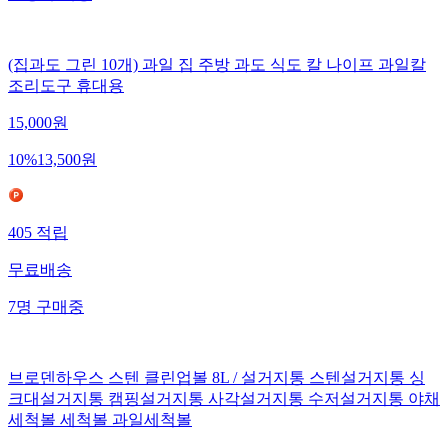
(집과도 그린 10개) 과일 집 주방 과도 식도 칼 나이프 과일칼
조리도구 휴대용
15,000
원
10
%
13,500
원
405
적립
무료배송
7
명
구매중
브로덴하우스 스텐 클린업볼 8L / 설거지통 스텐설거지통 싱
크대설거지통 캠핑설거지통 사각설거지통 수저설거지통 야채
세척볼 세척볼 과일세척볼