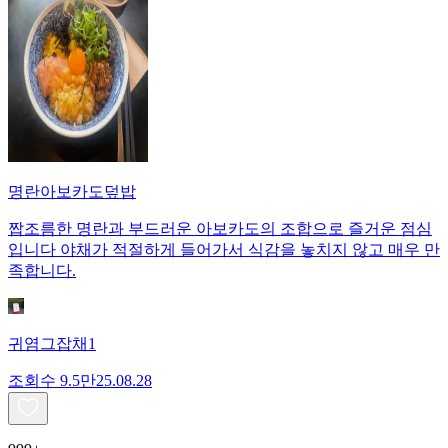
명란아보카도덮밥
짭조름한 명란과 부드러운 아보카도의 조합으로 즐거운 점심
입니다 야채가 적절하게 들어가서 식감을 놓치지 않고 매우 만
족합니다.
귀염그잡채1
조회수
9.5만
25.08.28