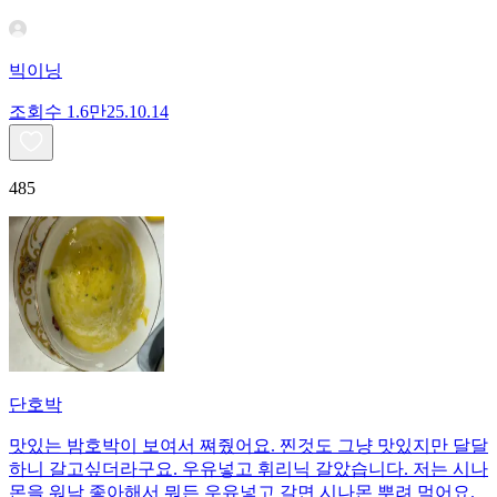
빅이닝
조회수
1.6만
25.10.14
485
단호박
맛있는 밤호박이 보여서 쪄줬어요. 찐것도 그냥 맛있지만 달달
하니 갈고싶더라구요. 우유넣고 휘리닉 갈았습니다. 저는 시나
몬을 워낙 좋아해서 뭐든 우유넣고 갈면 시나몬 뿌려 먹어요.