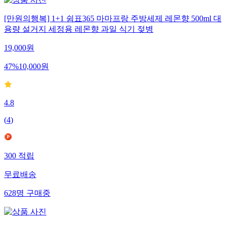
[만원의행복] 1+1 쉼표365 마마프랑 주방세제 레몬향 500ml 대
용량 설거지 세정용 레몬향 과일 식기 젖병
19,000
원
47
%
10,000
원
4.8
(
4
)
300
적립
무료배송
628
명
구매중