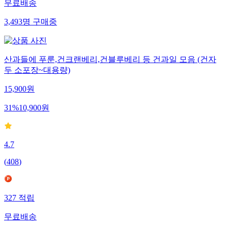
무료배송
3,493
명
구매중
산과들에 푸룬,건크랜베리,건블루베리 등 건과일 모음 (건자
두 소포장~대용량)
15,900
원
31
%
10,900
원
4.7
(
408
)
327
적립
무료배송