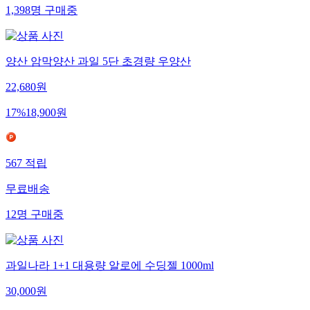
1,398
명
구매중
양산 암막양산 과일 5단 초경량 우양산
22,680
원
17
%
18,900
원
567
적립
무료배송
12
명
구매중
과일나라 1+1 대용량 알로에 수딩젤 1000ml
30,000
원