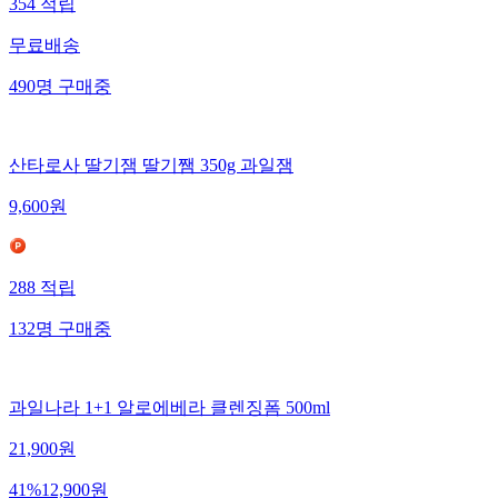
354
적립
무료배송
490
명
구매중
산타로사 딸기잼 딸기쨈 350g 과일잼
9,600
원
288
적립
132
명
구매중
과일나라 1+1 알로에베라 클렌징폼 500ml
21,900
원