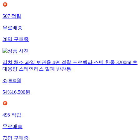
507
적립
무료배송
28
명
구매중
김치 채소 과일 보관용 4면 결착 프로벨라 스텐 찬통 3200ml 초
대용량 스테인리스 밀폐 반찬통
35,800
원
54
%
16,500
원
495
적립
무료배송
73
명
구매중