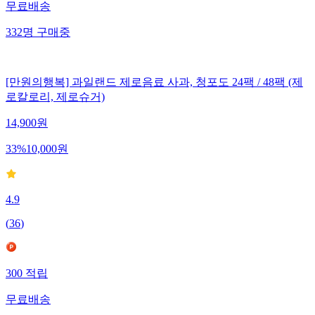
무료배송
332
명
구매중
[만원의행복] 과일랜드 제로음료 사과, 청포도 24팩 / 48팩 (제
로칼로리, 제로슈거)
14,900
원
33
%
10,000
원
4.9
(
36
)
300
적립
무료배송