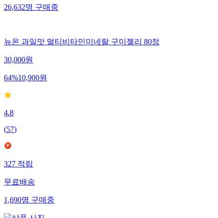
26,632
명
구매중
뉴온 과일맛 멀티비타민미네랄 구미젤리 80정
30,000
원
64
%
10,900
원
4.8
(
57
)
327
적립
무료배송
1,690
명
구매중