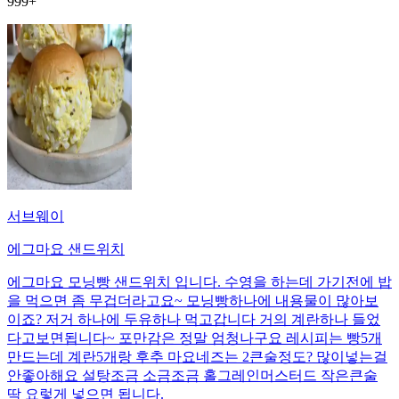
999+
서브웨이
에그마요 샌드위치
에그마요 모닝빵 샌드위치 입니다. 수영을 하는데 가기전에 밥
을 먹으면 좀 무겁더라고요~ 모닝빵하나에 내용물이 많아보
이죠? 저거 하나에 두유하나 먹고갑니다 거의 계란하나 들었
다고보면됩니다~ 포만감은 정말 엄청나구요 레시피는 빵5개
만드는데 계란5개랑 후추 마요네즈는 2큰술정도? 많이넣는걸
안좋아해요 설탕조금 소금조금 홀그레인머스터드 작은큰술
딱 요렇게 넣으면 됩니다.