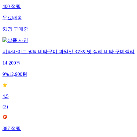
400
적립
무료배송
61
명
구매중
비타바이트 멀티비타구미 과일맛 3가지맛 젤리 비타 구미젤리
14,200
원
9
%
12,900
원
4.5
(
2
)
387
적립