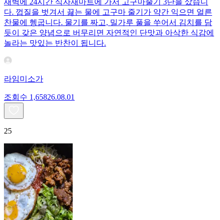
새벽에 24시간 식자재마트에 가서 고구마줄기 3단을 샀습니
다. 껍질을 벗겨서 끓는 물에 고구마 줄기가 약간 익으면 얼른
찬물에 헹굽니다. 물기를 짜고, 밀가루 풀을 쑤어서 김치를 담
듯이 갖은 양념으로 버무리면 자연적인 단맛과 아삭한 식감에
놀라는 맛있는 반찬이 됩니다.
라임미소가
조회수
1,658
26.08.01
25