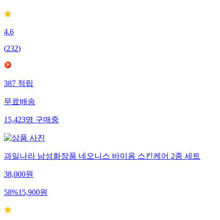
41
%
12,900
원
4.6
(
232
)
387
적립
무료배송
15,423
명
구매중
과일나라 남성화장품 네오니스 바이옴 스킨케어 2종 세트
38,000
원
58
%
15,900
원