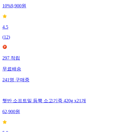
10
%
9,900
원
4.5
(
12
)
297
적립
무료배송
241
명
구매중
햇반 소프트밀 듬뿍 소고기죽 420g x21개
62,900
원