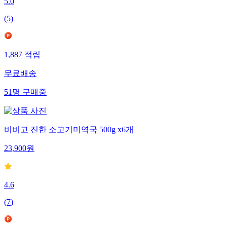
5.0
(
5
)
1,887
적립
무료배송
51
명
구매중
비비고 진한 소고기미역국 500g x6개
23,900
원
4.6
(
7
)