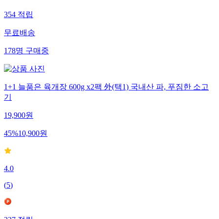
354
적립
무료배송
178
명
구매중
1+1 늘품은 육개장 600g x2팩 外(택1) 국내산 파, 푸짐한 소고
기
19,900
원
45
%
10,900
원
4.0
(
5
)