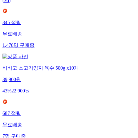
(
36
)
345
적립
무료배송
1,478
명
구매중
비비고 소고기양지 육수 500g x10개
39,900
원
43
%
22,900
원
687
적립
무료배송
7
명
구매중