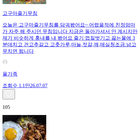
고구마줄기무침
오늘은 고구마줄기무침를 담궈봤어요~ 어렸을적에 친정엄마
가 자주 해 주시던 무침입니다 지금은 돌아가셔서 안 계시지만
제가 비슷하게 훙내를 내 봤어요 줄기 껍질벗기고 끓는물에 3
분데치고 건고추갈고 고춧가루,마늘,젓갈,깨,매실청조금.넘고
무치면 됩니다
울가족
조회수
1.1만
26.07.07
105