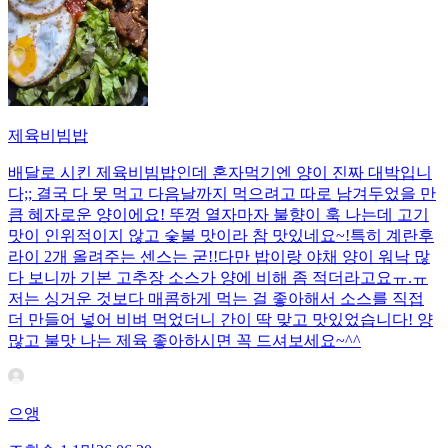
제육비빔밥
배달로 시킨 제육비빔밥인데 혼자먹기엔 양이 진짜 대박입니
다;; 결국 다 못 먹고 다음날까지 먹으려고 따로 남겨두었을 만
큼 혜자로운 양이에요! 뚜껑 열자마자 불향이 훅 나는데 고기
맛이 인위적이지 않고 숯불 맛이라 참 맛있네요~!특히 계란후
라이 2개 올려주는 센스는 굳!! ​다만 밥이랑 야채 양이 워낙 많
다 보니까 기본 고추장 소스가 양에 비해 좀 적더라고요ㅠ.ㅠ
저는 싱거운 것보다 매콤하게 먹는 걸 좋아해서 소스를 직접
더 만들어 넣어 비벼 먹었더니 간이 딱 맞고 맛있었습니다! 양
많고 불맛 나는 제육 좋아하시면 꼭 드셔보세요~^^
으앵