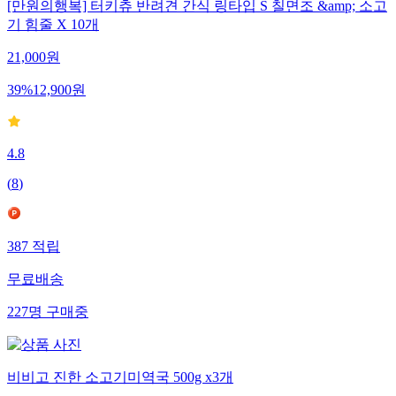
[만원의행복] 터키츄 반려견 간식 링타입 S 칠면조 &amp; 소고
기 힘줄 X 10개
21,000
원
39
%
12,900
원
4.8
(
8
)
387
적립
무료배송
227
명
구매중
비비고 진한 소고기미역국 500g x3개