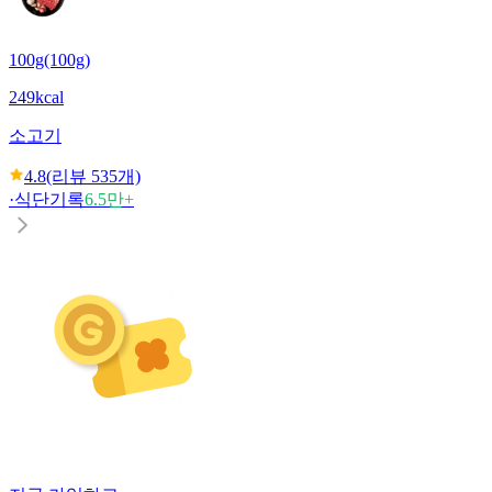
100g(100g)
249kcal
소고기
4.8
(리뷰
535
개)
·
식단기록
6.5만+