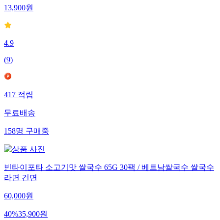
13,900
원
4.9
(
9
)
417
적립
무료배송
158
명
구매중
빈타이포타 소고기맛 쌀국수 65G 30팩 / 베트남쌀국수 쌀국수
라면 건면
60,000
원
40
%
35,900
원