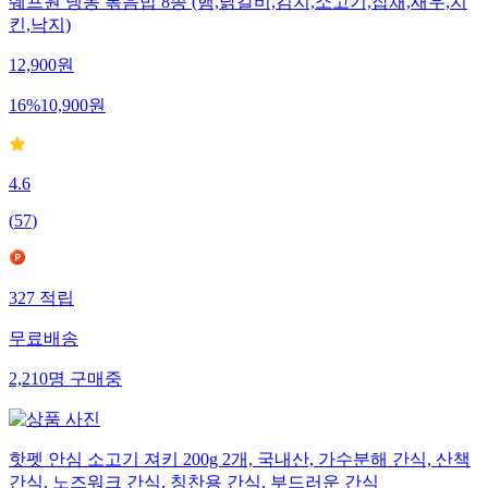
쉐프원 냉동 볶음밥 8종 (햄,닭갈비,김치,소고기,잡채,새우,치
킨,낙지)
12,900
원
16
%
10,900
원
4.6
(
57
)
327
적립
무료배송
2,210
명
구매중
핫펫 안심 소고기 져키 200g 2개, 국내산, 가수분해 간식, 산책