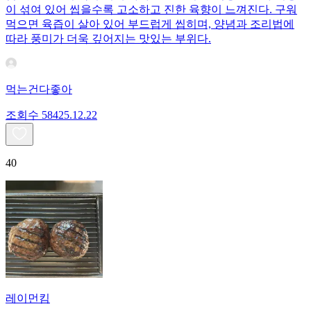
이 섞여 있어 씹을수록 고소하고 진한 육향이 느껴진다. 구워
먹으면 육즙이 살아 있어 부드럽게 씹히며, 양념과 조리법에
따라 풍미가 더욱 깊어지는 맛있는 부위다.
먹는건다좋아
조회수
584
25.12.22
40
레이먼킴