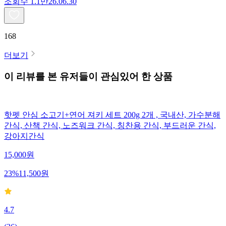
조회수
1.1만
26.06.30
168
더보기
이 리뷰를 본 유저들이 관심있어 한 상품
핫펫 안심 소고기+연어 져키 세트 200g 2개 , 국내산, 가수분해
간식, 산책 간식, 노즈워크 간식, 칭찬용 간식, 부드러운 간식,
강아지간식
15,000
원
23
%
11,500
원
4.7