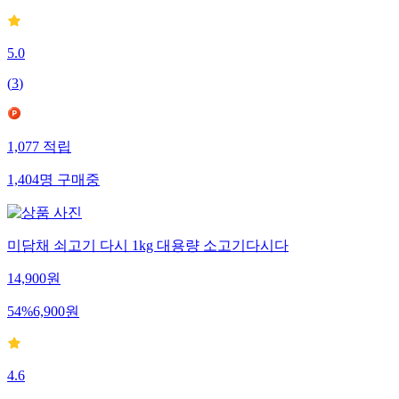
5.0
(
3
)
1,077
적립
1,404
명
구매중
미담채 쇠고기 다시 1kg 대용량 소고기다시다
14,900
원
54
%
6,900
원
4.6