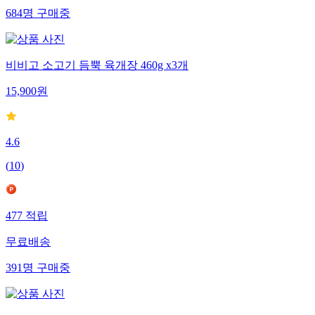
684
명
구매중
비비고 소고기 듬뿍 육개장 460g x3개
15,900
원
4.6
(
10
)
477
적립
무료배송
391
명
구매중