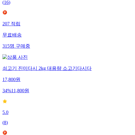
(
16
)
207
적립
무료배송
315
명
구매중
쇠고기 진미다시 2kg 대용량 소고기다시다
17,800
원
34
%
11,800
원
5.0
(
8
)