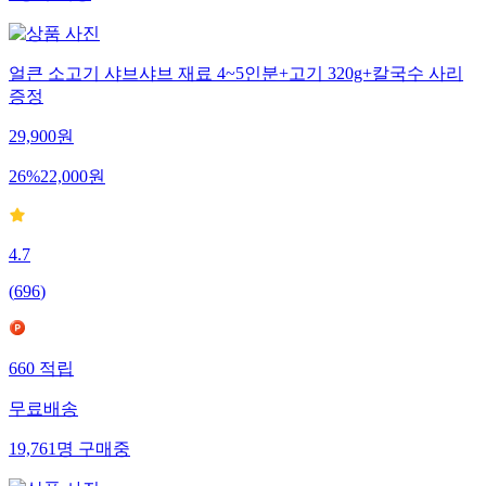
얼큰 소고기 샤브샤브 재료 4~5인분+고기 320g+칼국수 사리
증정
29,900
원
26
%
22,000
원
4.7
(
696
)
660
적립
무료배송
19,761
명
구매중