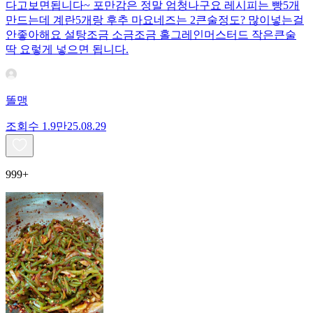
다고보면됩니다~ 포만감은 정말 엄청나구요 레시피는 빵5개
만드는데 계란5개랑 후추 마요네즈는 2큰술정도? 많이넣는걸
안좋아해요 설탕조금 소금조금 홀그레인머스터드 작은큰술
딱 요렇게 넣으면 됩니다.
똘맹
조회수
1.9만
25.08.29
999+