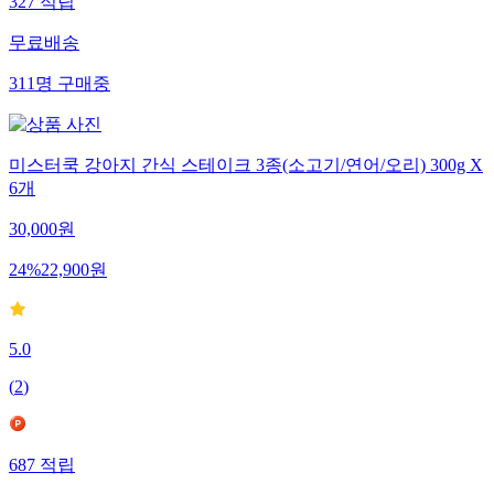
327
적립
무료배송
311
명
구매중
미스터쿡 강아지 간식 스테이크 3종(소고기/연어/오리) 300g X
6개
30,000
원
24
%
22,900
원
5.0
(
2
)
687
적립