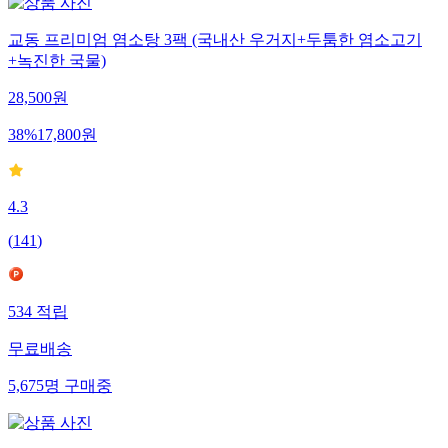
교동 프리미엄 염소탕 3팩 (국내산 우거지+두툼한 염소고기
+녹진한 국물)
28,500
원
38
%
17,800
원
4.3
(
141
)
534
적립
무료배송
5,675
명
구매중