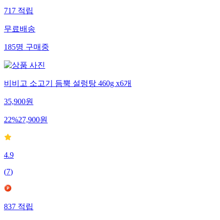
717
적립
무료배송
185
명
구매중
비비고 소고기 듬뿍 설렁탕 460g x6개
35,900
원
22
%
27,900
원
4.9
(
7
)
837
적립