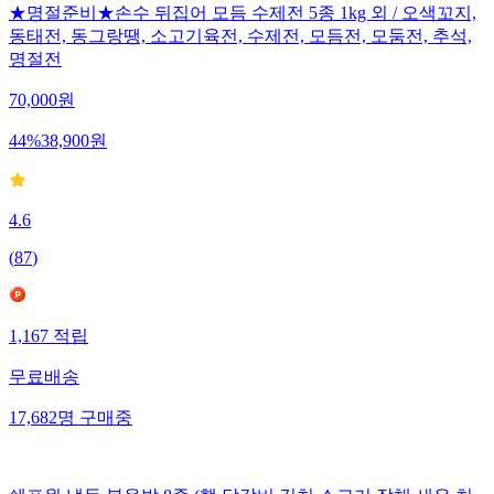
★명절준비★손수 뒤집어 모듬 수제전 5종 1kg 외 / 오색꼬지,
동태전, 동그랑땡, 소고기육전, 수제전, 모듬전, 모둠전, 추석,
명절전
70,000
원
44
%
38,900
원
4.6
(
87
)
1,167
적립
무료배송
17,682
명
구매중