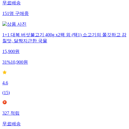
무료배송
151
명
구매중
1+1 대복 버섯불고기 400g x2팩 외 (택1) 소고기의 쫄깃하고 감
칠맛, 달짝지근한 국물
15,900
원
31
%
10,900
원
4.6
(
15
)
327
적립
무료배송