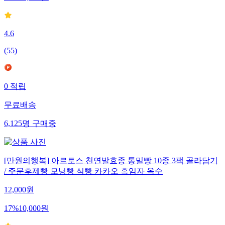
4.6
(
55
)
0
적립
무료배송
6,125
명
구매중
[만원의행복] 아르토스 천연발효종 통밀빵 10종 3팩 골라담기
/ 주문후제빵 모닝빵 식빵 카카오 흑임자 옥수
12,000
원
17
%
10,000
원