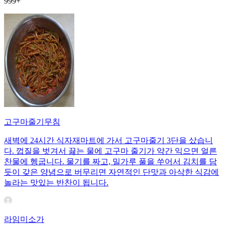
999+
고구마줄기무침
새벽에 24시간 식자재마트에 가서 고구마줄기 3단을 샀습니
다. 껍질을 벗겨서 끓는 물에 고구마 줄기가 약간 익으면 얼른
찬물에 헹굽니다. 물기를 짜고, 밀가루 풀을 쑤어서 김치를 담
듯이 갖은 양념으로 버무리면 자연적인 단맛과 아삭한 식감에
놀라는 맛있는 반찬이 됩니다.
라임미소가