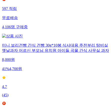
597
적립
무료배송
4,106
명
구매중
미니 보리건빵 간식 건빵 30g*10봉 식사대용 주전부리 탕비실
옛날과자 어르신 부모님 유치원 아이들 곡물 간식 사무실 과자
8,000
원
41
%
4,700
원
4.7
(
45
)