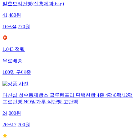
발효보리건빵(신흥제과 6kg)
41,480
원
16
%
34,770
원
1,043
적립
무료배송
100
명
구매중
다신샵 성수동제빵소 글루텐프리 단백한빵 4종 4팩/8팩/12팩
프로틴빵 NO밀가루 식단빵 고단백
24,000
원
26
%
17,700
원