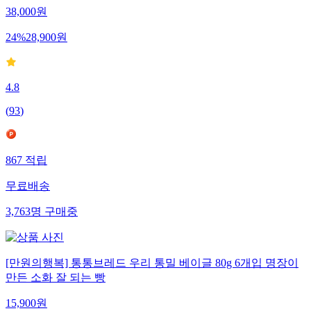
38,000
원
24
%
28,900
원
4.8
(
93
)
867
적립
무료배송
3,763
명
구매중
[만원의행복] 통통브레드 우리 통밀 베이글 80g 6개입 명장이
만든 소화 잘 되는 빵
15,900
원