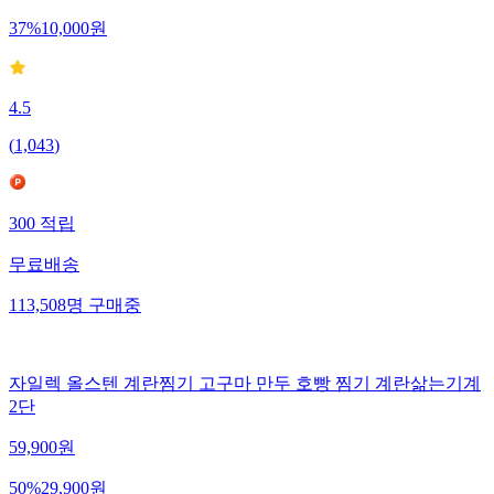
37
%
10,000
원
4.5
(
1,043
)
300
적립
무료배송
113,508
명
구매중
자일렉 올스텐 계란찜기 고구마 만두 호빵 찜기 계란삶는기계
2단
59,900
원
50
%
29,900
원