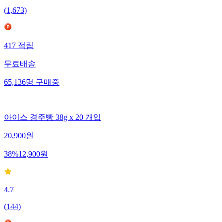
(
1,673
)
417
적립
무료배송
65,136
명
구매중
아이스 경주빵 38g x 20 개입
20,900
원
38
%
12,900
원
4.7
(
144
)