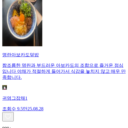
명란아보카도덮밥
짭조름한 명란과 부드러운 아보카도의 조합으로 즐거운 점심
입니다 야채가 적절하게 들어가서 식감을 놓치지 않고 매우 만
족합니다.
귀염그잡채1
조회수
9.5만
25.08.28