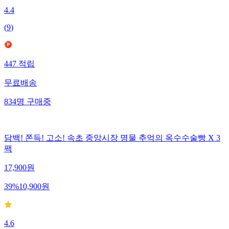
4.4
(
9
)
447
적립
무료배송
834
명
구매중
담백! 쫀득! 고소! 속초 중앙시장 명물 추억의 옥수수술빵 X 3
팩
17,900
원
39
%
10,900
원
4.6