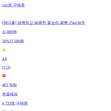
141
명
구매중
[참다올] 담백하고 달콤한 찰보리 팥빵 25gx30개
31,000
원
50
%
15,500
원
4.6
(
172
)
465
적립
무료배송
6,733
명
구매중