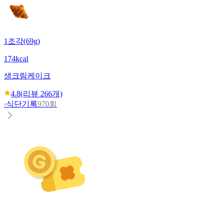
1조각(69g)
174kcal
생크림케이크
4.8
(리뷰
266
개)
·
식단기록
970회