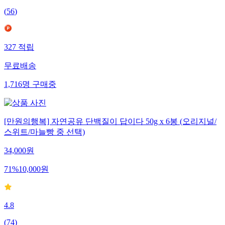
(
56
)
327
적립
무료배송
1,716
명
구매중
[만원의행복] 자연공유 단백질이 답이다 50g x 6봉 (오리지널/
스위트/마늘빵 중 선택)
34,000
원
71
%
10,000
원
4.8