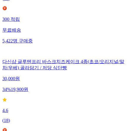
(
74
)
300
적립
무료배송
5,422
명
구매중
다신샵 글루텐프리 바스크치즈케이크 4종(초코/오리지널/말
차/우베) 골라담기 / 저당 식단빵
30,000
원
34
%
19,900
원
4.6
(
18
)