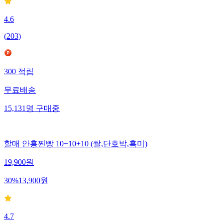
4.6
(
203
)
300
적립
무료배송
15,131
명
구매중
할매 안흥찐빵 10+10+10 (쌀,단호박,흑미)
19,900
원
30
%
13,900
원
4.7