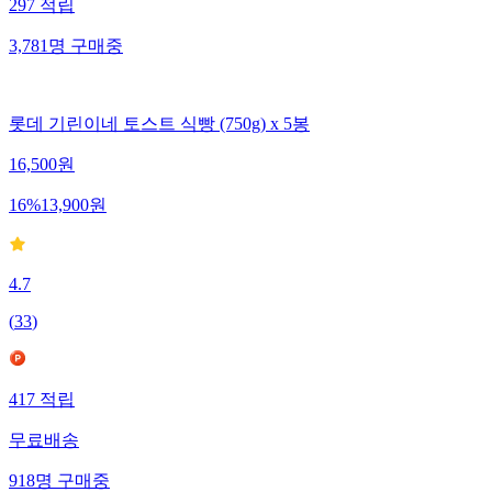
297
적립
3,781
명
구매중
롯데 기린이네 토스트 식빵 (750g) x 5봉
16,500
원
16
%
13,900
원
4.7
(
33
)
417
적립
무료배송
918
명
구매중