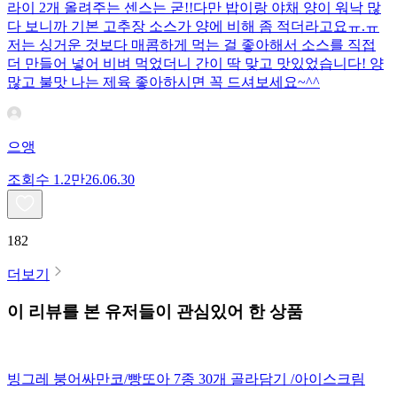
라이 2개 올려주는 센스는 굳!! ​다만 밥이랑 야채 양이 워낙 많
다 보니까 기본 고추장 소스가 양에 비해 좀 적더라고요ㅠ.ㅠ
저는 싱거운 것보다 매콤하게 먹는 걸 좋아해서 소스를 직접
더 만들어 넣어 비벼 먹었더니 간이 딱 맞고 맛있었습니다! 양
많고 불맛 나는 제육 좋아하시면 꼭 드셔보세요~^^
으앵
조회수
1.2만
26.06.30
182
더보기
이 리뷰를 본 유저들이 관심있어 한 상품
빙그레 붕어싸만코/빵또아 7종 30개 골라담기 /아이스크림