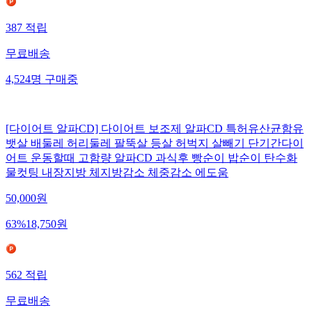
387
적립
무료배송
4,524
명
구매중
[다이어트 알파CD] 다이어트 보조제 알파CD 특허유산균함유
뱃살 배둘레 허리둘레 팔뚝살 등살 허벅지 살빼기 단기간다이
어트 운동할때 고함량 알파CD 과식후 빵순이 밥순이 탄수화
물컷팅 내장지방 체지방감소 체중감소 에도움
50,000
원
63
%
18,750
원
562
적립
무료배송