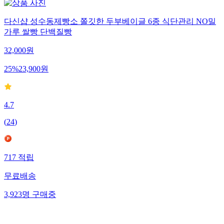
다신샵 성수동제빵소 쫄깃한 두부베이글 6종 식단관리 NO밀
가루 쌀빵 단백질빵
32,000
원
25
%
23,900
원
4.7
(
24
)
717
적립
무료배송
3,923
명
구매중