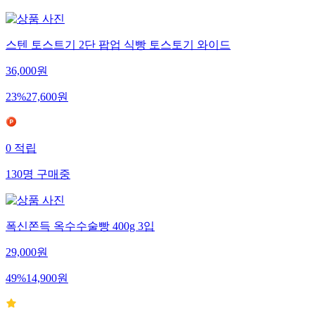
스텐 토스트기 2단 팝업 식빵 토스토기 와이드
36,000
원
23
%
27,600
원
0
적립
130
명
구매중
폭신쫀득 옥수수술빵 400g 3입
29,000
원
49
%
14,900
원