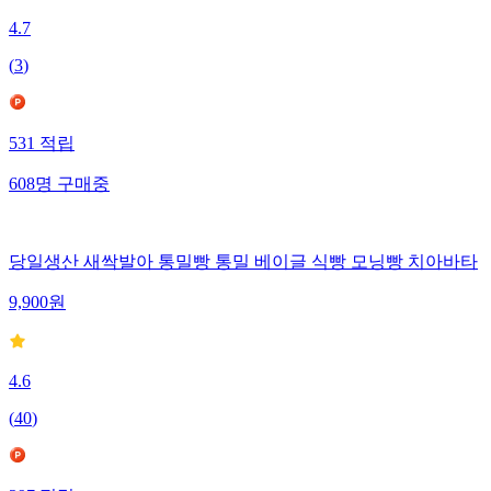
4.7
(
3
)
531
적립
608
명
구매중
당일생산 새싹발아 통밀빵 통밀 베이글 식빵 모닝빵 치아바타
9,900
원
4.6
(
40
)