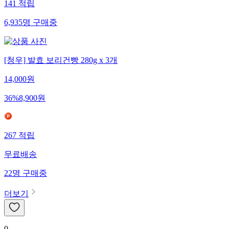
141
적립
6,935
명
구매중
[청우] 발효 보리건빵 280g x 3개
14,000
원
36
%
8,900
원
267
적립
무료배송
22
명
구매중
더보기