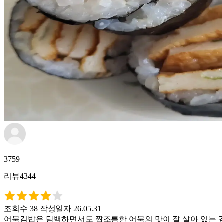
3759
리뷰4344
조회수 38
작성일자 26.05.31
어묵김밥은 담백하면서도 짭조름한 어묵의 맛이 잘 살아 있는 김