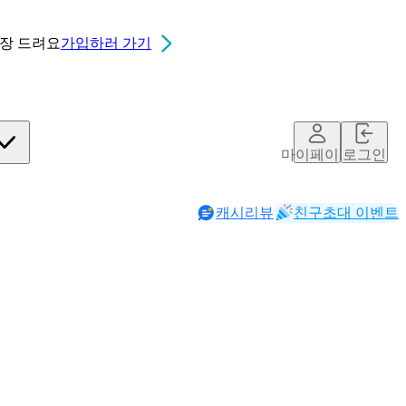
0장
드려요
가입하러 가기
마이페이지
로그인
캐시리뷰
친구초대 이벤트