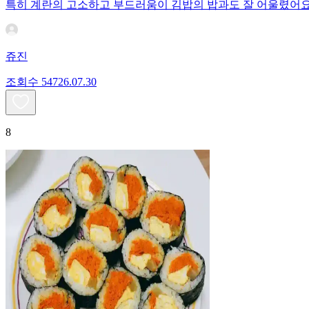
특히 계란의 고소하고 부드러움이 김밥의 밥과도 잘 어울렸어
쥬진
조회수
547
26.07.30
8