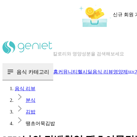
신규 회원 
칼로리와 영양성분을 검색해보세요
혈당 · 다이어트 음식 검색해보세요
음식 카테고리
홈
커뮤니티
헬시딜
음식 리뷰
영양제
NEW
음식 · 영양제 리뷰를 찾아보세요
음식 리뷰
분식
김밥
땡초어묵김밥