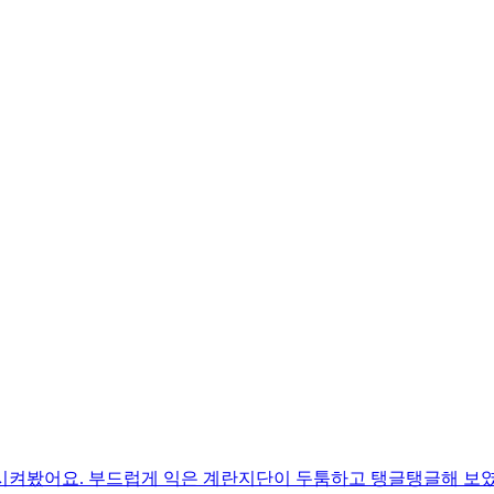
시켜봤어요. 부드럽게 익은 계란지단이 두툼하고 탱글탱글해 보