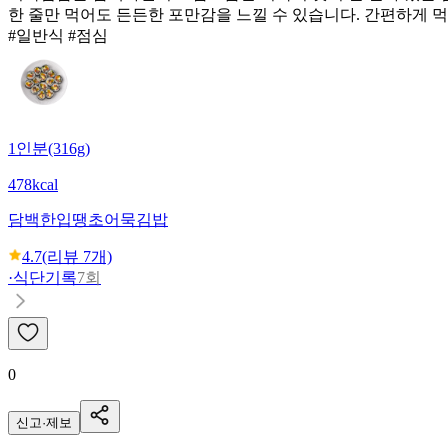
한 줄만 먹어도 든든한 포만감을 느낄 수 있습니다. 간편하게 
#일반식 #점심
1인분(316g)
478kcal
담백한입
땡초어묵김밥
4.7
(리뷰
7
개)
·
식단기록
7회
0
신고·제보