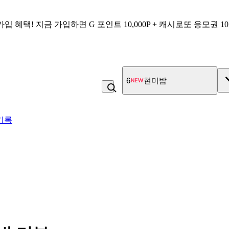
가입 혜택!
지금 가입하면
G 포인트 10,000P + 캐시로또 응모권 1
7
고100 촉촉 고구마 스틱
기록