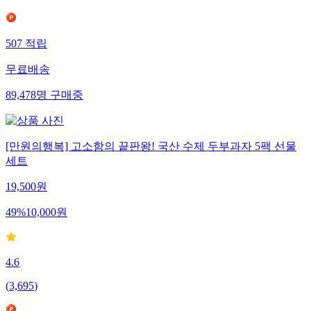
507
적립
무료배송
89,478
명
구매중
[만원의행복] 고소함의 끝판왕! 국산 수제 두부과자 5팩 선물
세트
19,500
원
49
%
10,000
원
4.6
(
3,695
)