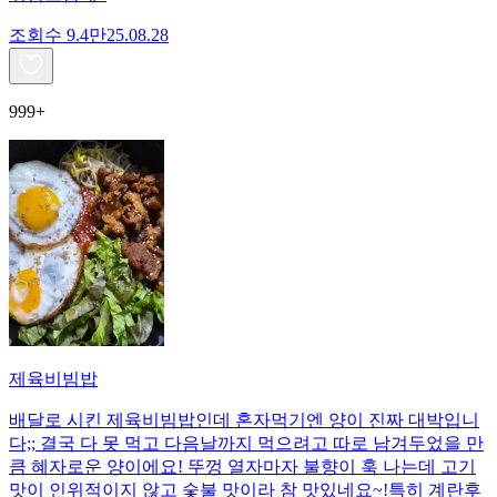
조회수
9.4만
25.08.28
999+
제육비빔밥
배달로 시킨 제육비빔밥인데 혼자먹기엔 양이 진짜 대박입니
다;; 결국 다 못 먹고 다음날까지 먹으려고 따로 남겨두었을 만
큼 혜자로운 양이에요! 뚜껑 열자마자 불향이 훅 나는데 고기
맛이 인위적이지 않고 숯불 맛이라 참 맛있네요~!특히 계란후