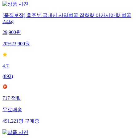
[품질보장] 홍주부 국내산 사양벌꿀 잡화향 아카시아향 벌꿀
2.4kg
29,900
원
20
%
23,900
원
4.7
(
892
)
717
적립
무료배송
491,221
명
구매중