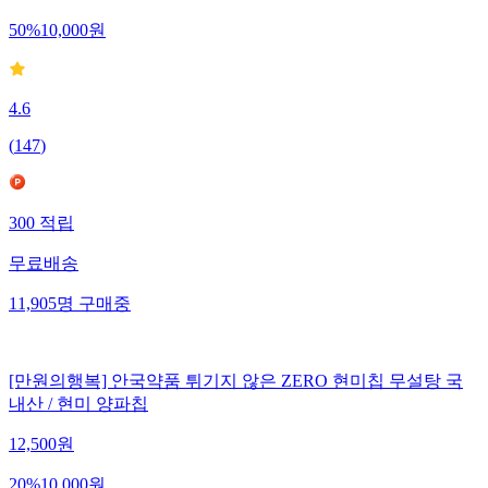
50
%
10,000
원
4.6
(
147
)
300
적립
무료배송
11,905
명
구매중
[만원의행복] 안국약품 튀기지 않은 ZERO 현미칩 무설탕 국
내산 / 현미 양파칩
12,500
원