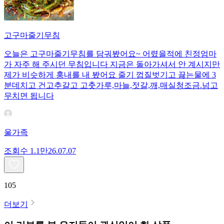
고구마줄기무침
오늘은 고구마줄기무침를 담궈봤어요~ 어렸을적에 친정엄마
가 자주 해 주시던 무침입니다 지금은 돌아가셔서 안 계시지만
제가 비슷하게 훙내를 내 봤어요 줄기 껍질벗기고 끓는물에 3
분데치고 건고추갈고 고춧가루,마늘,젓갈,깨,매실청조금.넘고
무치면 됩니다
울가족
조회수
1.1만
26.07.07
105
더보기