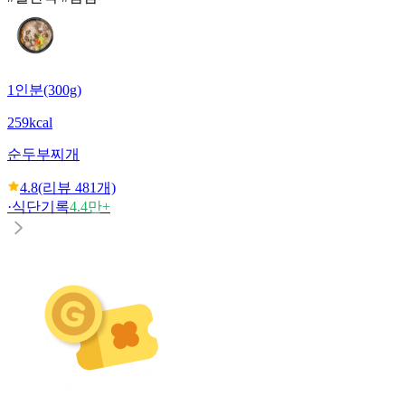
1인분(300g)
259kcal
순두부찌개
4.8
(리뷰
481
개)
·
식단기록
4.4만+