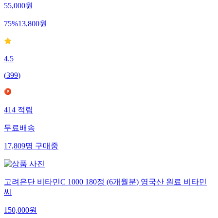
55,000
원
75
%
13,800
원
4.5
(
399
)
414
적립
무료배송
17,809
명
구매중
고려은단 비타민C 1000 180정 (6개월분) 영국산 원료 비타민
씨
150,000
원