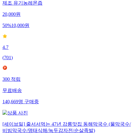
제조 유기농레몬즙
20,000
원
50
%
10,000
원
4.7
(
701
)
300
적립
무료배송
140,669
명
구매중
[세이브밀] 줄서서먹는 47년 강릉맛집 동해막국수 (물막국수/
비빔막국수/명태식해/녹두감자전/순살족발)