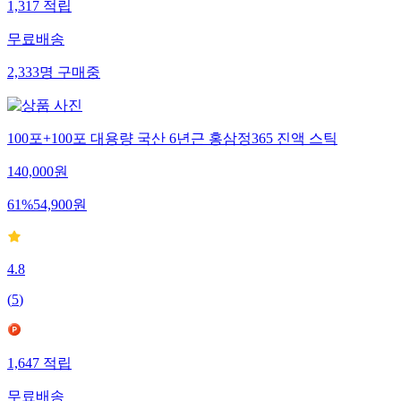
1,317
적립
무료배송
2,333
명
구매중
100포+100포 대용량 국산 6년근 홍삼정365 진액 스틱
140,000
원
61
%
54,900
원
4.8
(
5
)
1,647
적립