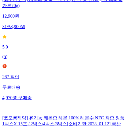
[최저가도전] 서리태 콩국수 3인분(1인분당 면200g+서리태콩
가루70g)
12,900
원
31
%
8,900
원
5.0
(
5
)
267
적립
무료배송
4,970
명
구매중
[코오롱제약] 유기농 레몬즙 레몬 100% 레몬수 NFC 착즙 정품
1박스X 15포 / 2박스/4박스/8박스[소비기한 2028. 01.12] 국산