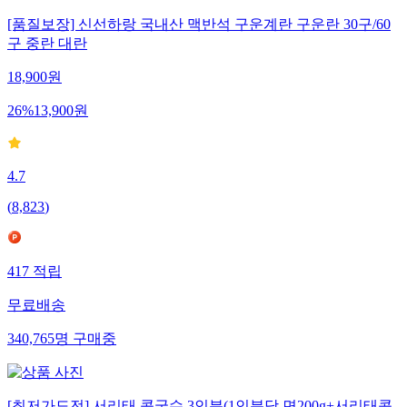
[품질보장] 신선하랑 국내산 맥반석 구운계란 구운란 30구/60
구 중란 대란
18,900
원
26
%
13,900
원
4.7
(
8,823
)
417
적립
무료배송
340,765
명
구매중