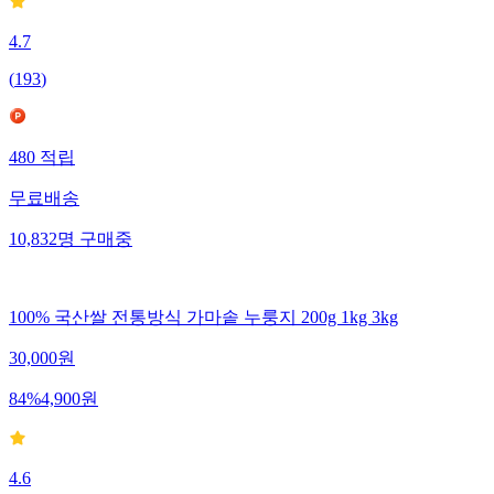
4.7
(
193
)
480
적립
무료배송
10,832
명
구매중
100% 국산쌀 전통방식 가마솥 누룽지 200g 1kg 3kg
30,000
원
84
%
4,900
원
4.6