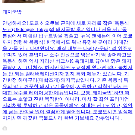
돼지국밥
안녕하세요! 도쿄 신오쿠보 근처에 새로 자리를 잡은 '옥동식
도쿄(Okdongsik Tokyo)의 돼지국밥 후기입니다 서울 서교동
본점에서 미쉐린 빕구르망을 휩쓸고, 뉴욕 맨해튼에 이어 도쿄
까지 점령한 옥동식! 한국에서도 워낙 유명한 곳이라 기대감
을 가득 안고 다녀왔어요. 매장 내부는 다찌(카운터) 석 위주로
꾸며져 있어 혼밥이나 소수 인원으로 방문하기 딱 좋더라고요.
옥동식 하면 역시 지리산 버크셔K 흑돼지로 끓여낸 맑은 돼지
곰탕이 시그니처죠. 하지만 일본 도쿄점에 왔다면 절대 놓쳐서
는 안 되는 컬래버레이션이자 현지 특화 메뉴가 있습니다. 기
간한정 하마구리(대합조개) 돼지국밥입니다. 기존 옥동식 특
유의 맑고 깨끗한 돼지고기 육수에, 시원하고 감칠맛 터지는
대합 육수를 레이어링한 메뉴입니다. 보통 '돼지국밥' 하면 떠
오르는 뽀얗고 진한 묵직함이 아니라, 마치 잘 끓인 프리미엄
지리처럼 투명하고 맑은 국물이에요. 잡내는 단 1도 없고, 입안
에 남는 잔여물 없이 깔끔하게 떨어집니다. 도쿄오시면 일식에
지치시면 깨끗한 국물드시러 한번 가보세요 강추입니다 .