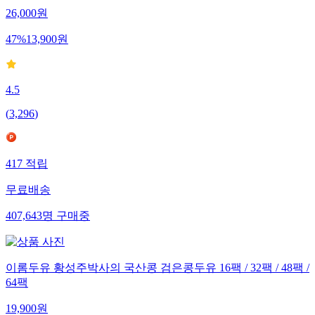
26,000
원
47
%
13,900
원
4.5
(
3,296
)
417
적립
무료배송
407,643
명
구매중
이롬두유 황성주박사의 국산콩 검은콩두유 16팩 / 32팩 / 48팩 /
64팩
19,900
원