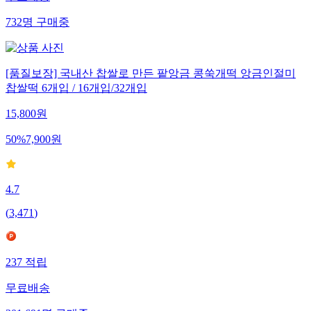
무료배송
732
명
구매중
[품질보장] 국내산 찹쌀로 만든 팥앙금 콩쑥개떡 앙금인절미
찹쌀떡 6개입 / 16개입/32개입
15,800
원
50
%
7,900
원
4.7
(
3,471
)
237
적립
무료배송