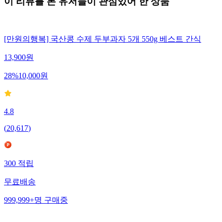
이 리뷰를 본 유저들이 관심있어 한 상품
[만원의행복] 국산콩 수제 두부과자 5개 550g 베스트 간식
13,900
원
28
%
10,000
원
4.8
(
20,617
)
300
적립
무료배송
999,999+
명
구매중