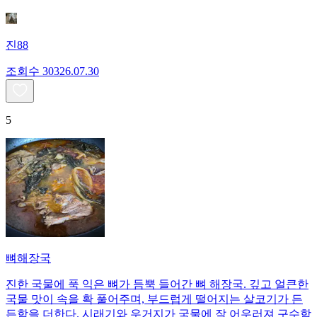
진88
조회수
303
26.07.30
5
뼈해장국
진한 국물에 푹 익은 뼈가 듬뿍 들어간 뼈 해장국. 깊고 얼큰한
국물 맛이 속을 확 풀어주며, 부드럽게 떨어지는 살코기가 든
든함을 더한다. 시래기와 우거지가 국물에 잘 어우러져 구수함