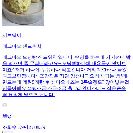
서브웨이
에그마요 샌드위치
에그마요 모닝빵 샌드위치 입니다. 수영을 하는데 가기전에 밥
을 먹으면 좀 무겁더라고요~ 모닝빵하나에 내용물이 많아보
이죠? 저거 하나에 두유하나 먹고갑니다 거의 계란하나 들었
다고보면됩니다~ 포만감은 정말 엄청나구요 레시피는 빵5개
만드는데 계란5개랑 후추 마요네즈는 2큰술정도? 많이넣는걸
안좋아해요 설탕조금 소금조금 홀그레인머스터드 작은큰술
딱 요렇게 넣으면 됩니다.
똘맹
조회수
1.9만
25.08.29