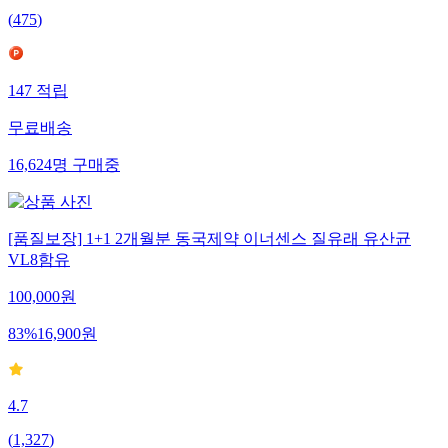
(
475
)
147
적립
무료배송
16,624
명
구매중
[품질보장] 1+1 2개월분 동국제약 이너센스 질유래 유산균
VL8함유
100,000
원
83
%
16,900
원
4.7
(
1,327
)