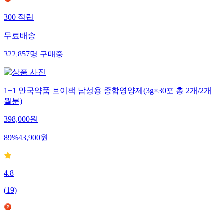
300
적립
무료배송
322,857
명
구매중
1+1 안국약품 브이팩 남성용 종합영양제(3g×30포 총 2개/2개
월분)
398,000
원
89
%
43,900
원
4.8
(
19
)