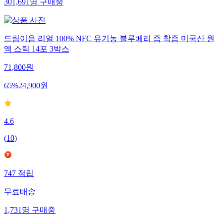
301,691
명
구매중
드림이음 리얼 100% NFC 유기농 블루베리 즙 착즙 미국산 원
액 스틱 14포 3박스
71,800
원
65
%
24,900
원
4.6
(
10
)
747
적립
무료배송
1,731
명
구매중