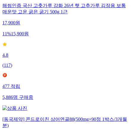
해썹인증 국산 고춧가루 강화 26년 햇 고추가루 김장용 보통
매운맛 고운 굵은 굵기 500g 1근
17,900
원
11
%
15,900
원
4.8
(
117
)
477
적립
5,886
명
구매중
[동국제약] 콘드로이친 상어연골88(500mg×90정 1박스/3개월
분)