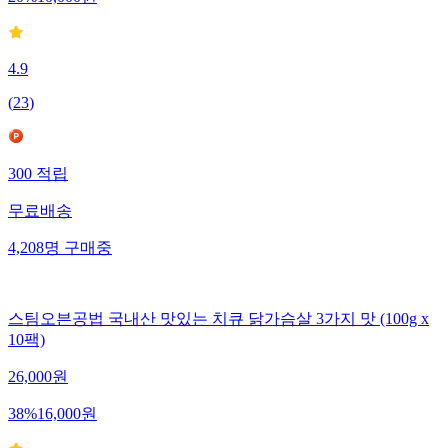
20
%
10,000
원
4.9
(
23
)
300
적립
무료배송
4,208
명
구매중
스팀오븐공법 국내산 맛있는 치큐 닭가슴살 3가지 맛 (100g x
10팩)
26,000
원
38
%
16,000
원