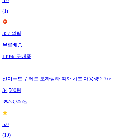
5.0
(
1
)
357
적립
무료배송
119
명
구매중
산아푸드 슈레드 모짜렐라 피자 치즈 대용량 2.5kg
34,500
원
3
%
33,500
원
5.0
(
10
)