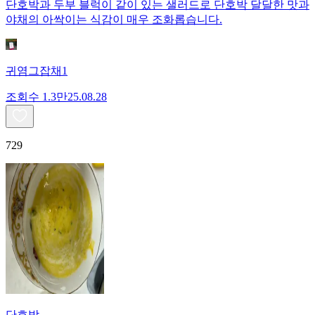
단호박과 두부 블럭이 같이 있는 샐러드로 단호박 달달한 맛과
야채의 아싹이는 식감이 매우 조화롭습니다.
귀염그잡채1
조회수
1.3만
25.08.28
729
단호박