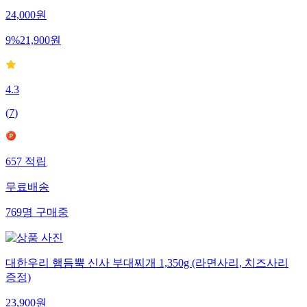
24,000
원
9
%
21,900
원
4.3
(
7
)
657
적립
무료배송
769
명
구매중
대한우리 햄듬뿍 신사 부대찌개 1,350g (라면사리, 치즈사리
증정)
23,900
원