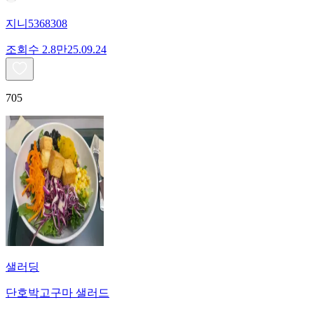
지니5368308
조회수
2.8만
25.09.24
705
샐러딩
단호박고구마 샐러드