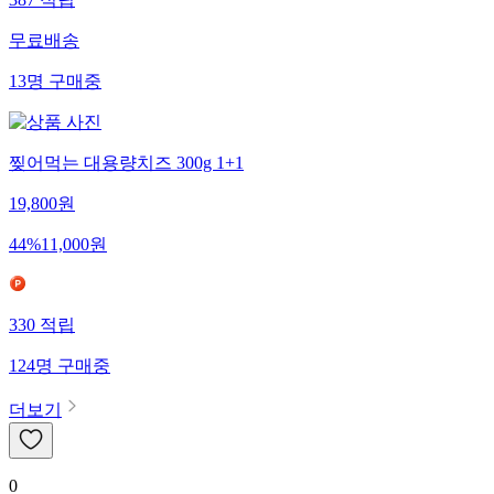
387
적립
무료배송
13
명
구매중
찢어먹는 대용량치즈 300g 1+1
19,800
원
44
%
11,000
원
330
적립
124
명
구매중
더보기
0