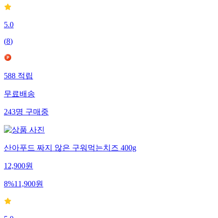
5.0
(
8
)
588
적립
무료배송
243
명
구매중
산아푸드 짜지 않은 구워먹는치즈 400g
12,900
원
8
%
11,900
원