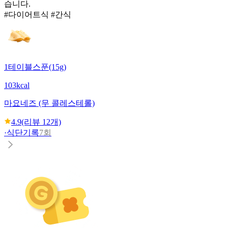
습니다.
#다이어트식 #간식
1테이블스푼(15g)
103kcal
마요네즈 (무 콜레스테롤)
4.9
(리뷰
12
개)
·
식단기록
7회