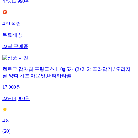
47
%
15,990
원
479
적립
무료배송
22
명
구매중
켈로그 감자칩 프링글스 110g 6개 (2+2+2) 골라담기 / 오리지
날,양파,치즈,매운맛,버터카라멜
17,900
원
22
%
13,900
원
4.8
(
20
)