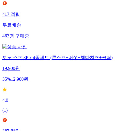
417
적립
무료배송
463
명
구매중
보노 스프 3P x 4종세트 (콘스프+버섯+체다치즈+크림)
19,900
원
35
%
12,900
원
4.0
(
1
)