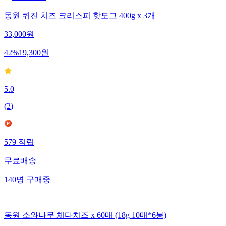
동원 퀴진 치즈 크리스피 핫도그 400g x 3개
33,000
원
42
%
19,300
원
5.0
(
2
)
579
적립
무료배송
140
명
구매중
동원 소와나무 체다치즈 x 60매 (18g 10매*6봉)