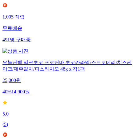
1,005
적립
무료배송
491
명
구매중
오늘단백 밀크초코 프로틴바 초코카라멜/스트로베리/치즈케
이크/제주말차/피스타치오 48g x 각1팩
25,000
원
40
%
14,900
원
5.0
(
5
)