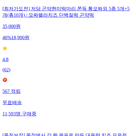
[최저가도전] 저당 곤약현미떡마리 쫀득 통모짜외 5종 5개+5
개(총10개) / 모짜렐라치즈 단백질떡 곤약떡
35,000
원
46
%
18,900
원
4.8
(
62
)
567
적립
무료배송
11,593
명
구매중
[품질보장] 목장에서 갓 짠 원유로 만든 대용량 치즈 모음전