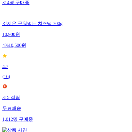
314
명
구매중
갓지은 구워먹는 치즈떡 700g
10,900
원
4
%
10,500
원
4.7
(
16
)
315
적립
무료배송
1,012
명
구매중