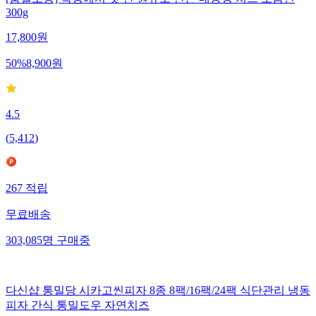
300g
17,800
원
50
%
8,900
원
4.5
(
5,412
)
267
적립
무료배송
303,085
명
구매중
다신샵 통밀당 시카고씬피자 8종 8팩/16팩/24팩 식단관리 냉동
피자 간식 통밀도우 자연치즈