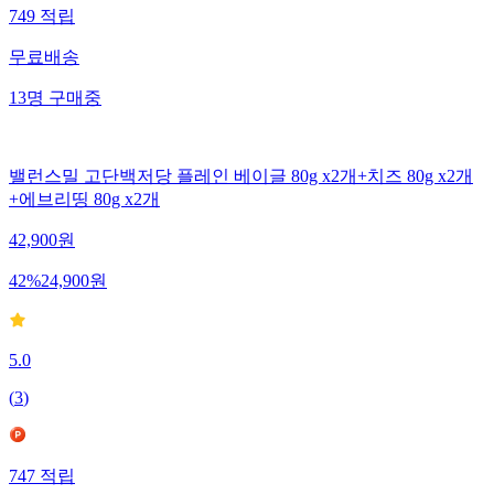
749
적립
무료배송
13
명
구매중
밸런스밀 고단백저당 플레인 베이글 80g x2개+치즈 80g x2개
+에브리띵 80g x2개
42,900
원
42
%
24,900
원
5.0
(
3
)
747
적립