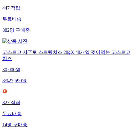
447
적립
무료배송
882
명
구매중
코스트코 사푸토 스트링치즈 28gX 48개입 찢어먹는 코스트코
치즈
30,000
원
8
%
27,590
원
827
적립
무료배송
14
명
구매중