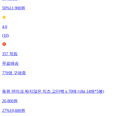
50
%
11,900
원
4.6
(
10
)
357
적립
무료배송
779
명
구매중
동원 덴마크 짜지않은 치즈 고단백 x 70매 (18g 14매*5봉)
26,800
원
27
%
19,600
원