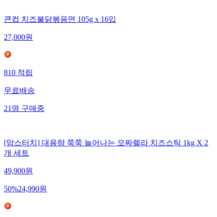
큰컵 치즈불닭볶음면 105g x 16입
27,000
원
810
적립
무료배송
21
명
구매중
[맘스터치] 대용량 쭉쭉 늘어나는 모짜렐라 치즈스틱 1kg X 2
개 세트
49,900
원
50
%
24,990
원