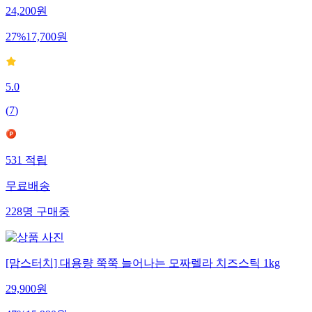
24,200
원
27
%
17,700
원
5.0
(
7
)
531
적립
무료배송
228
명
구매중
[맘스터치] 대용량 쭉쭉 늘어나는 모짜렐라 치즈스틱 1kg
29,900
원