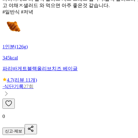
고 야채ㅈ샐러드 와 먹으면 아주 좋은것 같습니다.
#일반식 #저녁
1인분(126g)
345kcal
파리바게트
블랙올리브치즈 베이글
4.7
(리뷰
11
개)
·
식단기록
27회
0
신고·제보