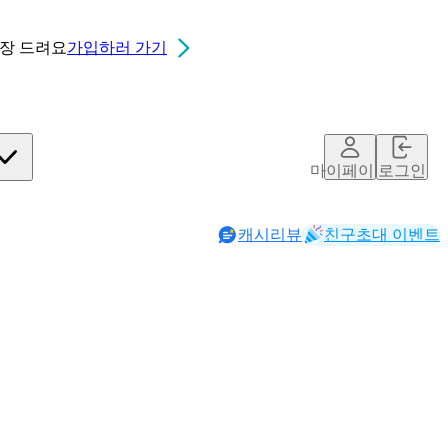
0장
드려요
가입하러 가기
마이페이지
로그인
캐시리뷰
친구초대 이벤트