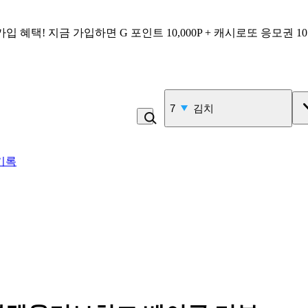
가입 혜택!
지금 가입하면
G 포인트 10,000P + 캐시로또 응모권 1
7
김치
기록