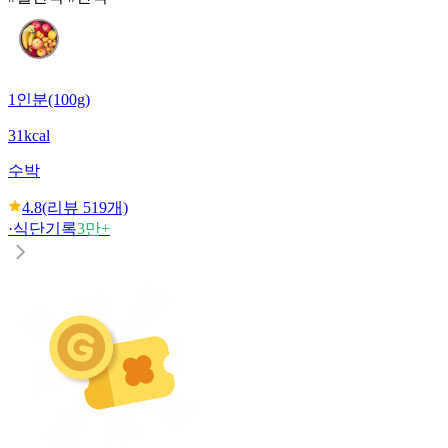
1인분(100g)
31kcal
수박
4.8
(리뷰
519
개)
·
식단기록
3만+