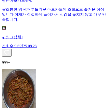
명란아보카도덮밥
짭조름한 명란과 부드러운 아보카도의 조합으로 즐거운 점심
입니다 야채가 적절하게 들어가서 식감을 놓치지 않고 매우 만
족합니다.
귀염그잡채1
조회수
9.6만
25.08.28
999+