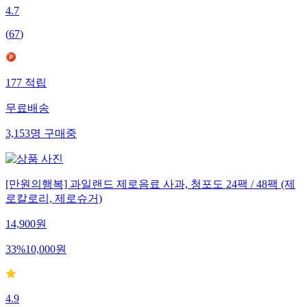
4.7
(
67
)
177
적립
무료배송
3,153
명
구매중
[만원의행복] 과일랜드 제로음료 사과, 청포도 24팩 / 48팩 (제
로칼로리, 제로슈거)
14,900
원
33
%
10,000
원
4.9