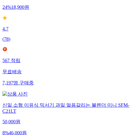
24
%
18,900
원
4.7
(
78
)
567
적립
무료배송
7,197
명
구매중
신일 소형 이유식 믹서기 과일 얼음갈리는 블렌더 미니 SFM-
C21LT
50,000
원