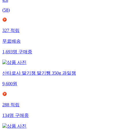
4.8
(
58
)
327
적립
무료배송
1,693
명
구매중
산타로사 딸기잼 딸기쨈 350g 과일잼
9,600
원
288
적립
134
명
구매중