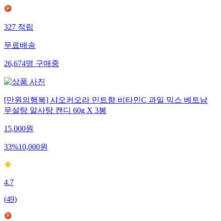
327
적립
무료배송
26,674
명
구매중
[만원의행복] 샤오커오라 민트향 비타민C 과일 믹스 베트남
무설탕 알사탕 캔디 60g X 3봉
15,000
원
33
%
10,000
원
4.7
(
49
)