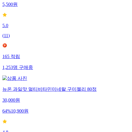
5,500
원
5.0
(
11
)
165
적립
1,253
명
구매중
뉴온 과일맛 멀티비타민미네랄 구미젤리 80정
30,000
원
64
%
10,900
원