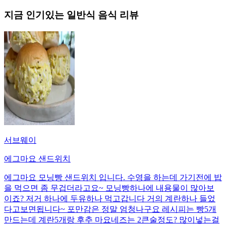
지금 인기있는
일반식
음식 리뷰
서브웨이
에그마요 샌드위치
에그마요 모닝빵 샌드위치 입니다. 수영을 하는데 가기전에 밥
을 먹으면 좀 무겁더라고요~ 모닝빵하나에 내용물이 많아보
이죠? 저거 하나에 두유하나 먹고갑니다 거의 계란하나 들었
다고보면됩니다~ 포만감은 정말 엄청나구요 레시피는 빵5개
만드는데 계란5개랑 후추 마요네즈는 2큰술정도? 많이넣는걸