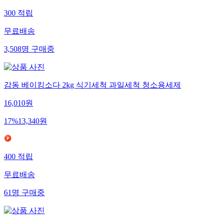
300
적립
무료배송
3,508
명
구매중
감동 베이킹소다 2kg 식기세척 과일세척 청소용세제
16,010
원
17
%
13,340
원
400
적립
무료배송
61
명
구매중