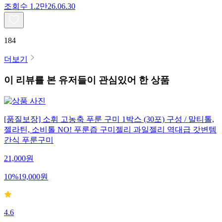
조회수
1.2만
26.06.30
184
더보기
이 리뷰를 본 유저들이 관심있어 한 상품
[품질보장] 소휘 고농축 푸룬 구미 1박스 (30포) 구성 / 말티톨,
젤라틴, 소비톨 NO! 푸룬즙 구미젤리 과일젤리 역대급 갓변템
간식 푸룬구미
21,000
원
10
%
19,000
원
4.6