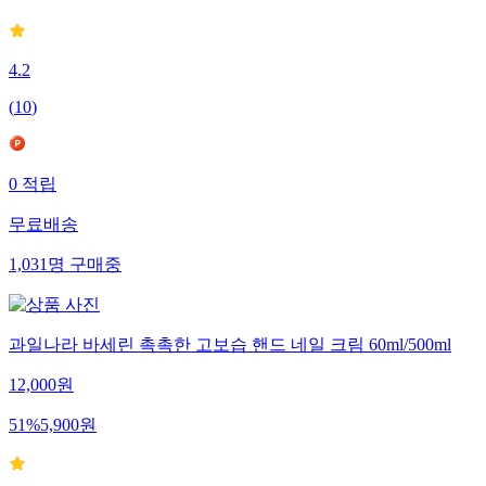
8
%
46,000
원
4.2
(
10
)
0
적립
무료배송
1,031
명
구매중
과일나라 바세린 촉촉한 고보습 핸드 네일 크림 60ml/500ml
12,000
원
51
%
5,900
원