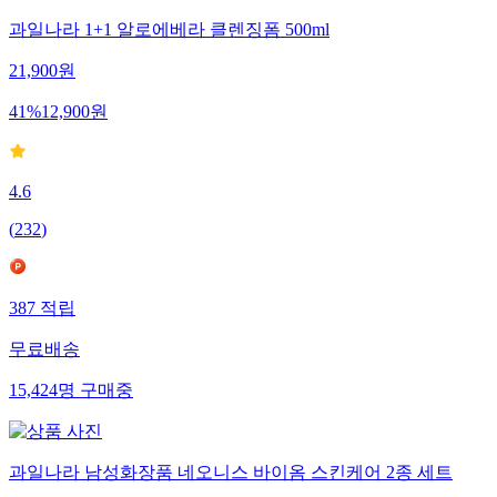
과일나라 1+1 알로에베라 클렌징폼 500ml
21,900
원
41
%
12,900
원
4.6
(
232
)
387
적립
무료배송
15,424
명
구매중
과일나라 남성화장품 네오니스 바이옴 스킨케어 2종 세트