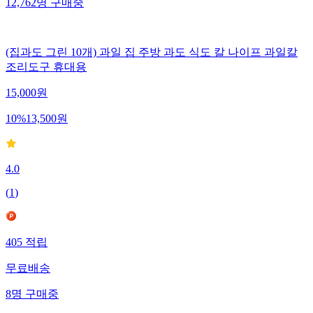
12,762
명
구매중
(집과도 그린 10개) 과일 집 주방 과도 식도 칼 나이프 과일칼
조리도구 휴대용
15,000
원
10
%
13,500
원
4.0
(
1
)
405
적립
무료배송
8
명
구매중