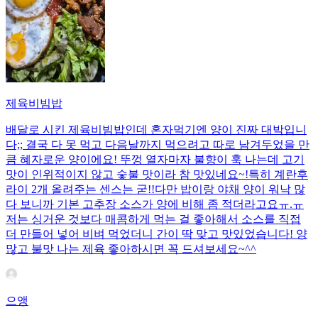
제육비빔밥
배달로 시킨 제육비빔밥인데 혼자먹기엔 양이 진짜 대박입니
다;; 결국 다 못 먹고 다음날까지 먹으려고 따로 남겨두었을 만
큼 혜자로운 양이에요! 뚜껑 열자마자 불향이 훅 나는데 고기
맛이 인위적이지 않고 숯불 맛이라 참 맛있네요~!특히 계란후
라이 2개 올려주는 센스는 굳!! ​다만 밥이랑 야채 양이 워낙 많
다 보니까 기본 고추장 소스가 양에 비해 좀 적더라고요ㅠ.ㅠ
저는 싱거운 것보다 매콤하게 먹는 걸 좋아해서 소스를 직접
더 만들어 넣어 비벼 먹었더니 간이 딱 맞고 맛있었습니다! 양
많고 불맛 나는 제육 좋아하시면 꼭 드셔보세요~^^
으앵