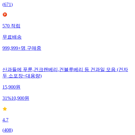
(
671
)
570
적립
무료배송
999,999+
명
구매중
산과들에 푸룬,건크랜베리,건블루베리 등 건과일 모음 (건자
두 소포장~대용량)
15,900
원
31
%
10,900
원
4.7
(
408
)