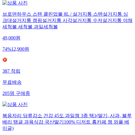
브로덴하우스 스텐 클린업볼 8L / 설거지통 스텐설거지통 싱
크대설거지통 캠핑설거지통 사각설거지통 수저설거지통 야채
세척볼 세척볼 과일세척볼
49,000
원
74
%
12,900
원
387
적립
무료배송
205
명
구매중
복음자리 당류감소 건강 45도 과일잼 3종 택1(딸기, 사과, 블루
베리 탱글 과육식감 국산딸기100% 디저트 홈카페 잼 와플 베
이글)