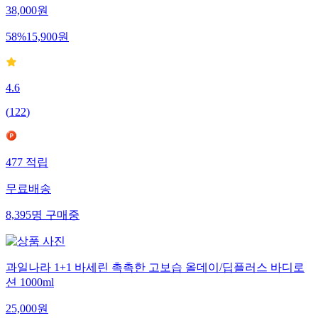
38,000
원
58
%
15,900
원
4.6
(
122
)
477
적립
무료배송
8,395
명
구매중
과일나라 1+1 바세린 촉촉한 고보습 올데이/딥플러스 바디로
션 1000ml
25,000
원