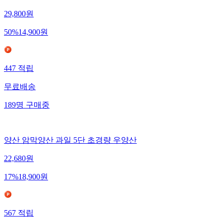
29,800
원
50
%
14,900
원
447
적립
무료배송
189
명
구매중
양산 암막양산 과일 5단 초경량 우양산
22,680
원
17
%
18,900
원
567
적립