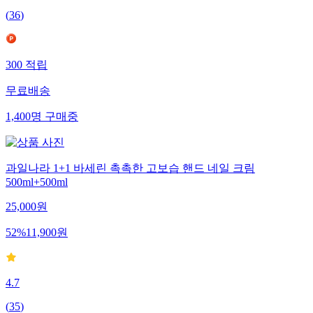
(
36
)
300
적립
무료배송
1,400
명
구매중
과일나라 1+1 바세린 촉촉한 고보습 핸드 네일 크림
500ml+500ml
25,000
원
52
%
11,900
원
4.7
(
35
)