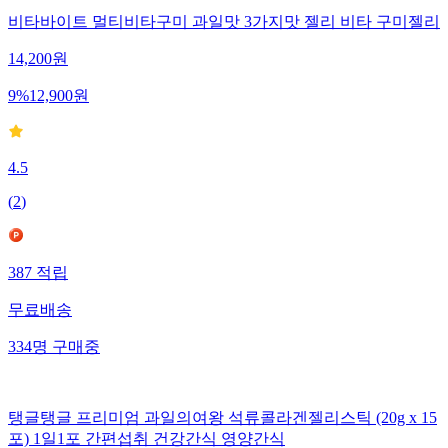
비타바이트 멀티비타구미 과일맛 3가지맛 젤리 비타 구미젤리
14,200
원
9
%
12,900
원
4.5
(
2
)
387
적립
무료배송
334
명
구매중
탱글탱글 프리미엄 과일의여왕 석류콜라겐젤리스틱 (20g x 15
포) 1일1포 간편섭취 건강간식 영양간식