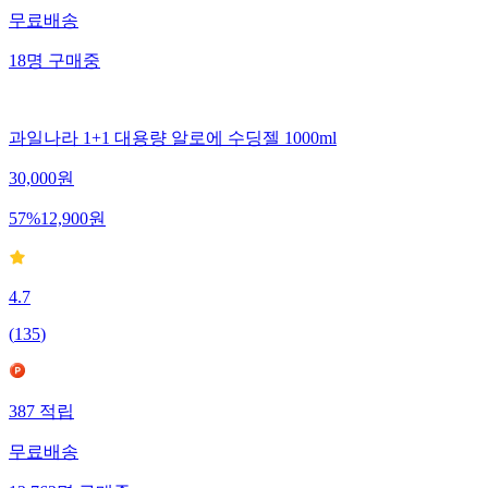
무료배송
18
명
구매중
과일나라 1+1 대용량 알로에 수딩젤 1000ml
30,000
원
57
%
12,900
원
4.7
(
135
)
387
적립
무료배송