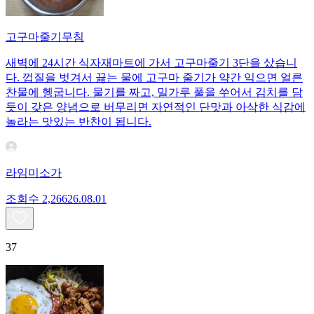
고구마줄기무침
새벽에 24시간 식자재마트에 가서 고구마줄기 3단을 샀습니
다. 껍질을 벗겨서 끓는 물에 고구마 줄기가 약간 익으면 얼른
찬물에 헹굽니다. 물기를 짜고, 밀가루 풀을 쑤어서 김치를 담
듯이 갖은 양념으로 버무리면 자연적인 단맛과 아삭한 식감에
놀라는 맛있는 반찬이 됩니다.
라임미소가
조회수
2,266
26.08.01
37