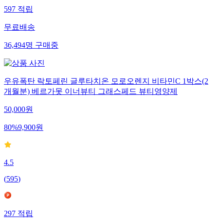
597
적립
무료배송
36,494
명
구매중
우유폭탄 락토페린 글루타치온 모로오렌지 비타민C 1박스(2
개월분) 베르가못 이너뷰티 그래스페드 뷰티영양제
50,000
원
80
%
9,900
원
4.5
(
595
)
297
적립