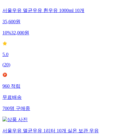
서울우유 멸균우유 흰우유 1000ml 10개
35,600
원
10
%
32,000
원
5.0
(
20
)
960
적립
무료배송
700
명
구매중
서울우유 멸균우유 1리터 10개 실온 보관 우유