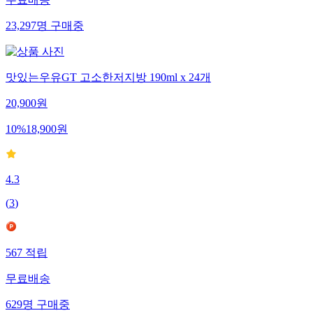
무료배송
23,297
명
구매중
맛있는우유GT 고소한저지방 190ml x 24개
20,900
원
10
%
18,900
원
4.3
(
3
)
567
적립
무료배송
629
명
구매중