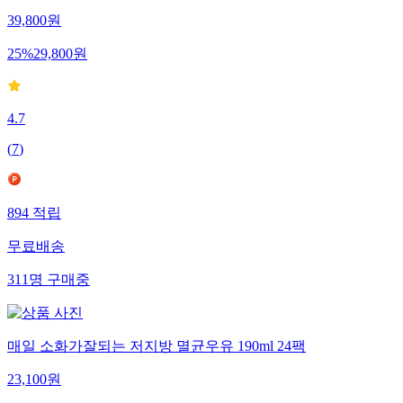
39,800
원
25
%
29,800
원
4.7
(
7
)
894
적립
무료배송
311
명
구매중
매일 소화가잘되는 저지방 멸균우유 190ml 24팩
23,100
원