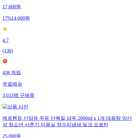
17,600
원
17
%
14,600
원
4.7
(
130
)
438
적립
무료배송
3,033
명
구매중
메르헨트 산양유 우유 단백질 샴푸 2000ml x 1개 대용량 약산
성 청소년 사춘기 미용실 정수리냄새 밀크 프로틴
25,000
원