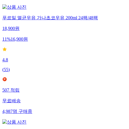
푸르밀 멸균우유 가나초코우유 200ml 24팩/48팩
18,900
원
11
%
16,900
원
4.8
(
55
)
507
적립
무료배송
4,987
명
구매중