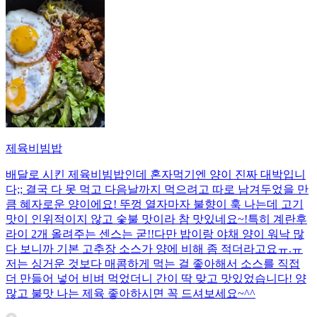
제육비빔밥
배달로 시킨 제육비빔밥인데 혼자먹기엔 양이 진짜 대박입니
다;; 결국 다 못 먹고 다음날까지 먹으려고 따로 남겨두었을 만
큼 혜자로운 양이에요! 뚜껑 열자마자 불향이 훅 나는데 고기
맛이 인위적이지 않고 숯불 맛이라 참 맛있네요~!특히 계란후
라이 2개 올려주는 센스는 굳!! ​다만 밥이랑 야채 양이 워낙 많
다 보니까 기본 고추장 소스가 양에 비해 좀 적더라고요ㅠ.ㅠ
저는 싱거운 것보다 매콤하게 먹는 걸 좋아해서 소스를 직접
더 만들어 넣어 비벼 먹었더니 간이 딱 맞고 맛있었습니다! 양
많고 불맛 나는 제육 좋아하시면 꼭 드셔보세요~^^