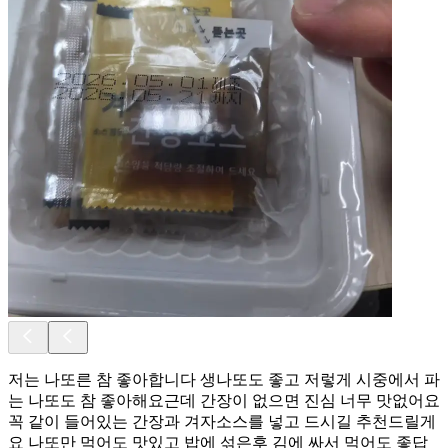
저는 나또른 참 좋아합니다 생나또도 좋고 저렇게 시중에서 파
는 나또도 참 좋아해요근데 간장이 없으면 진심 너무 맛없어요
꼭 같이 들어있는 간장과 겨자소스를 넣고 드시길 추천드릴게
요 나또만 먹어도 맛있고 밥에 섞은후 김에 싸서 먹어도 좋답