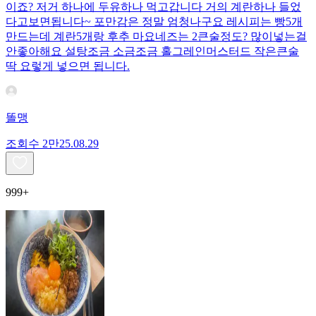
이죠? 저거 하나에 두유하나 먹고갑니다 거의 계란하나 들었
다고보면됩니다~ 포만감은 정말 엄청나구요 레시피는 빵5개
만드는데 계란5개랑 후추 마요네즈는 2큰술정도? 많이넣는걸
안좋아해요 설탕조금 소금조금 홀그레인머스터드 작은큰술
딱 요렇게 넣으면 됩니다.
똘맹
조회수
2만
25.08.29
999+