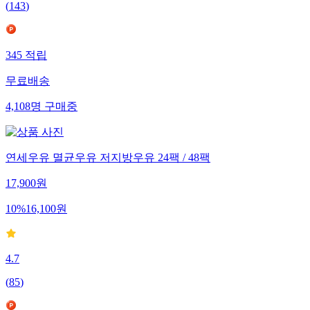
(
143
)
345
적립
무료배송
4,108
명
구매중
연세우유 멸균우유 저지방우유 24팩 / 48팩
17,900
원
10
%
16,100
원
4.7
(
85
)