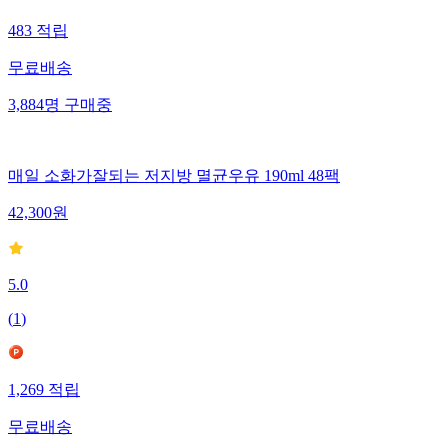
483
적립
무료배송
3,884
명
구매중
매일 소화가잘되는 저지방 멸균우유 190ml 48팩
42,300
원
5.0
(
1
)
1,269
적립
무료배송