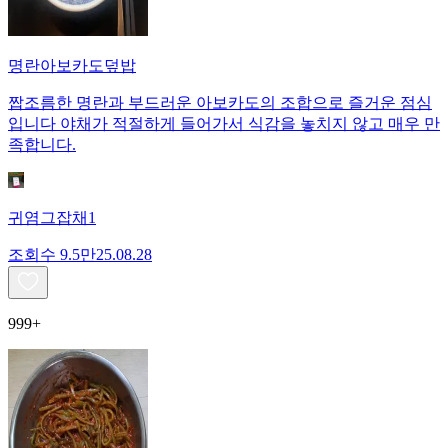
명란아보카도덮밥
짭조름한 명란과 부드러운 아보카도의 조합으로 즐거운 점심
입니다 야채가 적절하게 들어가서 식감을 놓치지 않고 매우 만
족합니다.
귀염그잡채1
조회수
9.5만
25.08.28
999+