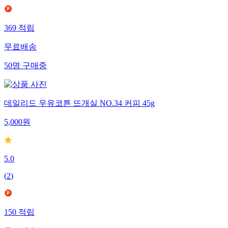
369
적립
무료배송
50
명
구매중
데일리드 우유코튼 뜨개실 NO.34 커피 45g
5,000
원
5.0
(
2
)
150
적립