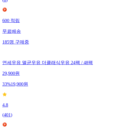
(
6
)
600
적립
무료배송
185
명
구매중
연세우유 멸균우유 더클래식우유 24팩 / 48팩
29,900
원
33
%
19,900
원
4.8
(
401
)