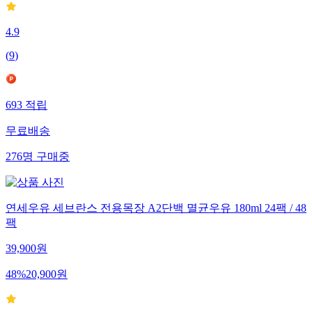
4.9
(
9
)
693
적립
무료배송
276
명
구매중
연세우유 세브란스 전용목장 A2단백 멸균우유 180ml 24팩 / 48
팩
39,900
원
48
%
20,900
원