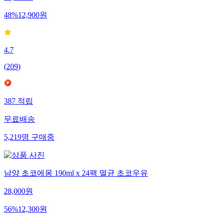
48
%
12,900
원
4.7
(
209
)
387
적립
무료배송
5,219
명
구매중
남양 초코에몽 190ml x 24팩 멸균 초코우유
28,000
원
56
%
12,300
원