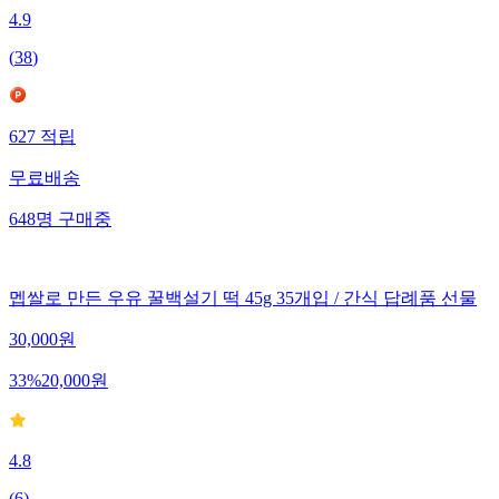
4.9
(
38
)
627
적립
무료배송
648
명
구매중
멥쌀로 만든 우유 꿀백설기 떡 45g 35개입 / 간식 답례품 선물
30,000
원
33
%
20,000
원
4.8