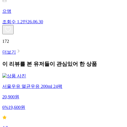
으앵
조회수
1.2만
26.06.30
172
더보기
이 리뷰를 본 유저들이 관심있어 한 상품
서울우유 멸균우유 200ml 24팩
20,900
원
6
%
19,600
원