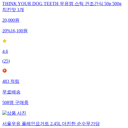
THINK YOUR DOG TEETH 우유껌 스틱 건조간식 50p 500g
치킨맛 1개
20,000
원
20
%
16,100
원
4.6
(
25
)
483
적립
무료배송
508
명
구매중
서울우유 플레인요거트 2.45L 더진한 순수무가당