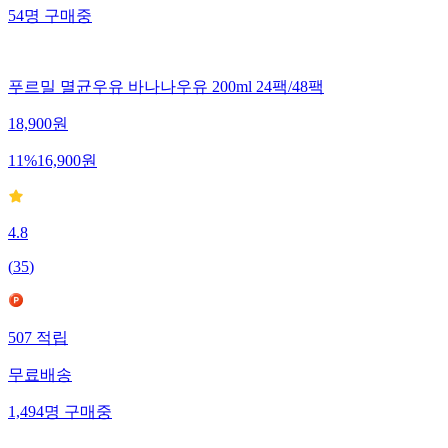
54
명
구매중
푸르밀 멸균우유 바나나우유 200ml 24팩/48팩
18,900
원
11
%
16,900
원
4.8
(
35
)
507
적립
무료배송
1,494
명
구매중