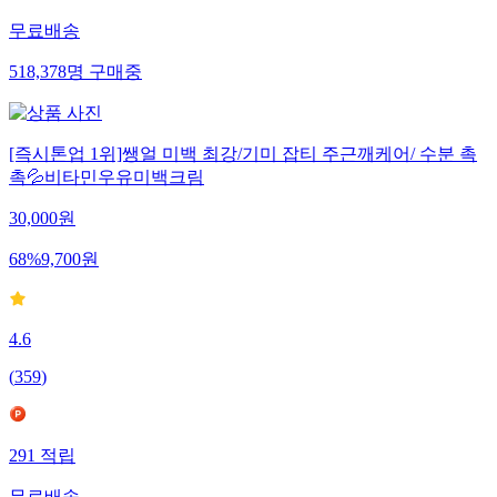
무료배송
518,378
명
구매중
[즉시톤업 1위]쌩얼 미백 최강/기미 잡티 주근깨케어/ 수분 촉
촉💦비타민우유미백크림
30,000
원
68
%
9,700
원
4.6
(
359
)
291
적립