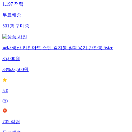
1,197
적립
무료배송
501
명
구매중
국내생산 키친아트 스텐 김치통 밀폐용기 반찬통 5size
35,000
원
33
%
23,500
원
5.0
(
5
)
705
적립