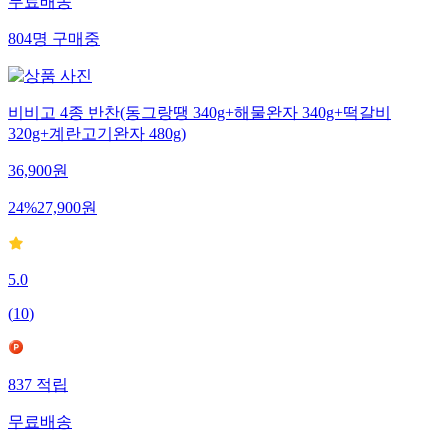
무료배송
804
명
구매중
비비고 4종 반찬(동그랑땡 340g+해물완자 340g+떡갈비
320g+계란고기완자 480g)
36,900
원
24
%
27,900
원
5.0
(
10
)
837
적립
무료배송