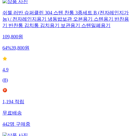
쉬젤 러반 슈퍼클린 304 스텐 찬통 3종세트 B (전자레인지가
능) / 전자레인지용기 냉동밥보관 오븐용기 스텐용기 반찬용
기 반찬통 김치통 김치용기 보관용기 스텐밀폐용기
109,800
원
64
%
39,800
원
4.9
(
8
)
1,194
적립
무료배송
442
명
구매중