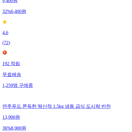
9,400
원
32
%
6,400
원
4.6
(
72
)
192
적립
무료배송
1,259
명
구매중
연주푸드 쫀득한 떡산적 1.5kg 냉동 급식 도시락 반찬
13,900
원
36
%
8,900
원