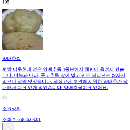
105
양배추쌈
텃밭 이웃한테 얻은 양배추를 4등분해서 채반에 올려서 쪘습
니다. 마늘과 대파, 풋고추를 많이 넣고 만든 쌈장으로 쌈사서
먹으니 정말 맛있습니다. 냉장고에 보관해 시원한 양배추가 달
근해서 더 맛있게 먹었습니다. 양배추쌈이 맛있어요.
소원성취
조회수
658
26.08.01