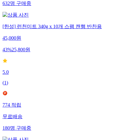
632
명
구매중
[한성] 런천미트 340g x 10개 스팸 캔햄 반찬용
45,000
원
43
%
25,800
원
5.0
(
1
)
774
적립
무료배송
180
명
구매중