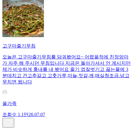
고구마줄기무침
오늘은 고구마줄기무침를 담궈봤어요~ 어렸을적에 친정엄마
가 자주 해 주시던 무침입니다 지금은 돌아가셔서 안 계시지만
제가 비슷하게 훙내를 내 봤어요 줄기 껍질벗기고 끓는물에 3
분데치고 건고추갈고 고춧가루,마늘,젓갈,깨,매실청조금.넘고
무치면 됩니다
울가족
조회수
1.1만
26.07.07