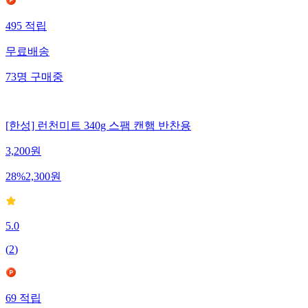
495
적립
무료배송
73
명
구매중
[한성] 런천미트 340g 스팸 캔햄 반찬용
3,200
원
28
%
2,300
원
5.0
(
2
)
69
적립