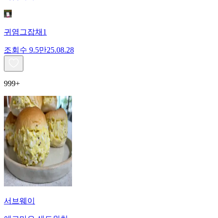
귀염그잡채1
조회수
9.5만
25.08.28
999+
서브웨이