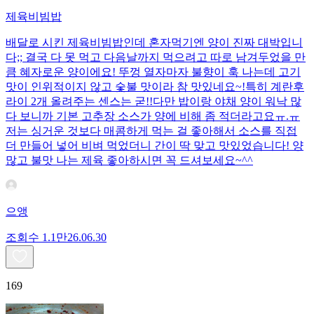
제육비빔밥
배달로 시킨 제육비빔밥인데 혼자먹기엔 양이 진짜 대박입니
다;; 결국 다 못 먹고 다음날까지 먹으려고 따로 남겨두었을 만
큼 혜자로운 양이에요! 뚜껑 열자마자 불향이 훅 나는데 고기
맛이 인위적이지 않고 숯불 맛이라 참 맛있네요~!특히 계란후
라이 2개 올려주는 센스는 굳!! ​다만 밥이랑 야채 양이 워낙 많
다 보니까 기본 고추장 소스가 양에 비해 좀 적더라고요ㅠ.ㅠ
저는 싱거운 것보다 매콤하게 먹는 걸 좋아해서 소스를 직접
더 만들어 넣어 비벼 먹었더니 간이 딱 맞고 맛있었습니다! 양
많고 불맛 나는 제육 좋아하시면 꼭 드셔보세요~^^
으앵
조회수
1.1만
26.06.30
169