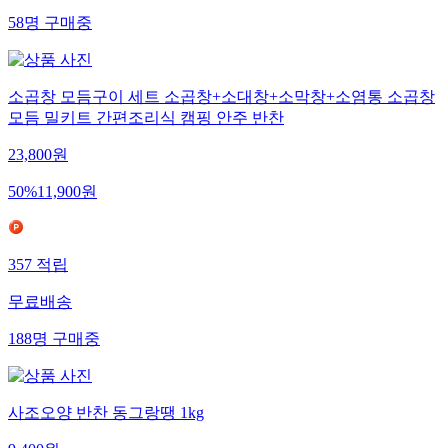
58
명
구매중
소곱창 모듬구이 세트 소곱창+소대창+소막창+소염통 소곱창
모듬 밀키트 간편조리식 캠핑 안주 반찬
23,800
원
50
%
11,900
원
357
적립
무료배송
188
명
구매중
사조오양 반찬 동그랑땡 1kg