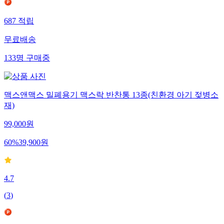
687
적립
무료배송
133
명
구매중
맥스앤맥스 밀폐용기 맥스락 반찬통 13종(친환경 아기 젖병소
재)
99,000
원
60
%
39,900
원
4.7
(
3
)