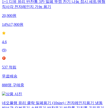
1+1 디유 유리 반찬통 3칸 밀폐 뚜껑 찬기 나눔 접시 세트/원형
직사각 전자레인지 가능 용기
20,900
원
14
%
17,900
원
4.6
(
9
)
537
적립
무료배송
888
명
구매중
네오플램 유리 클락 밀폐용기 (10size) / 전자레인지용기 냉동