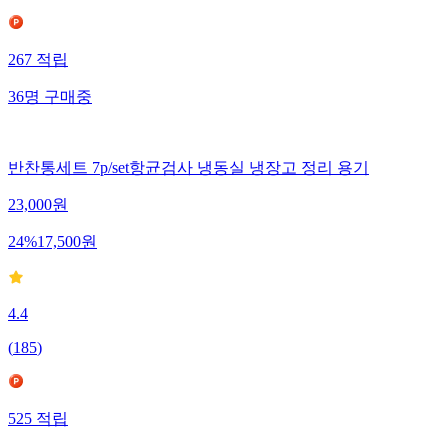
267
적립
36
명
구매중
반찬통세트 7p/set항균검사 냉동실 냉장고 정리 용기
23,000
원
24
%
17,500
원
4.4
(
185
)
525
적립