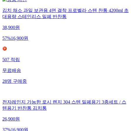
김치 채소 과일 보관용 4면 결착 프로벨라 스텐 찬통 4200ml 초
대용량 스테인리스 밀폐 반찬통
38,900
원
57
%
16,900
원
507
적립
무료배송
28
명
구매중
전자레인지 가능한 로시 렌지 304 스텐 밀폐용기 3종세트 / 스
텐용기 반찬통 김치통
26,900
원
37
%
16,900
원