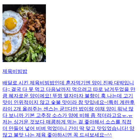
제육비빔밥
배달로 시킨 제육비빔밥인데 혼자먹기엔 양이 진짜 대박입니
다;; 결국 다 못 먹고 다음날까지 먹으려고 따로 남겨두었을 만
큼 혜자로운 양이에요! 뚜껑 열자마자 불향이 훅 나는데 고기
맛이 인위적이지 않고 숯불 맛이라 참 맛있네요~!특히 계란후
라이 2개 올려주는 센스는 굳!! ​다만 밥이랑 야채 양이 워낙 많
다 보니까 기본 고추장 소스가 양에 비해 좀 적더라고요ㅠ.ㅠ
저는 싱거운 것보다 매콤하게 먹는 걸 좋아해서 소스를 직접
더 만들어 넣어 비벼 먹었더니 간이 딱 맞고 맛있었습니다! 양
많고 불맛 나는 제육 좋아하시면 꼭 드셔보세요~^^