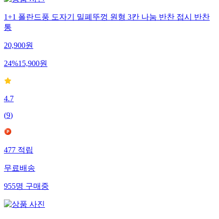
1+1 폴란드풍 도자기 밀폐뚜껑 원형 3칸 나눔 반찬 접시 반찬
통
20,900
원
24
%
15,900
원
4.7
(
9
)
477
적립
무료배송
955
명
구매중