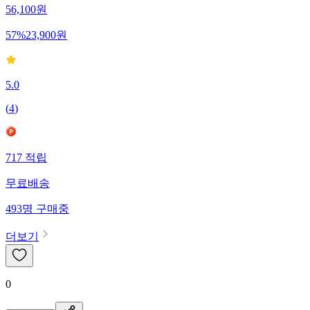
56,100
원
57
%
23,900
원
5.0
(
4
)
717
적립
무료배송
493
명
구매중
더보기
0