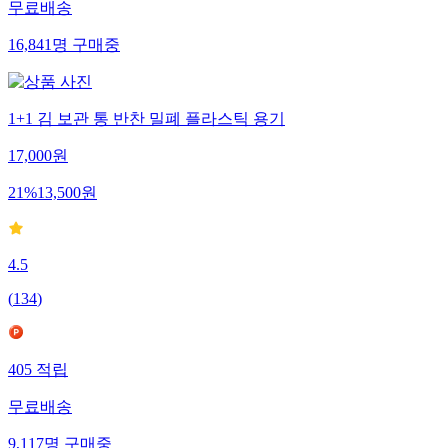
무료배송
16,841
명
구매중
1+1 김 보관 통 반찬 밀폐 플라스틱 용기
17,000
원
21
%
13,500
원
4.5
(
134
)
405
적립
무료배송