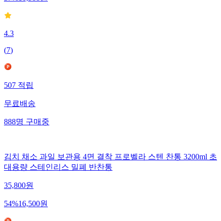
4.3
(
7
)
507
적립
무료배송
888
명
구매중
김치 채소 과일 보관용 4면 결착 프로벨라 스텐 찬통 3200ml 초
대용량 스테인리스 밀폐 반찬통
35,800
원
54
%
16,500
원