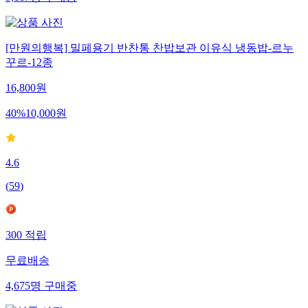
9,117
명
구매중
[만원의행복] 밀페용기 반찬통 찬밥보관 이유식 냉동밥-르누
꾸르-12종
16,800
원
40
%
10,000
원
4.6
(
59
)
300
적립
무료배송
4,675
명
구매중