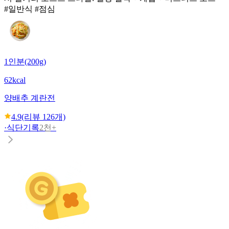
#일반식 #점심
1인분(200g)
62kcal
양배추 계란전
4.9
(리뷰
126
개)
·
식단기록
2천+