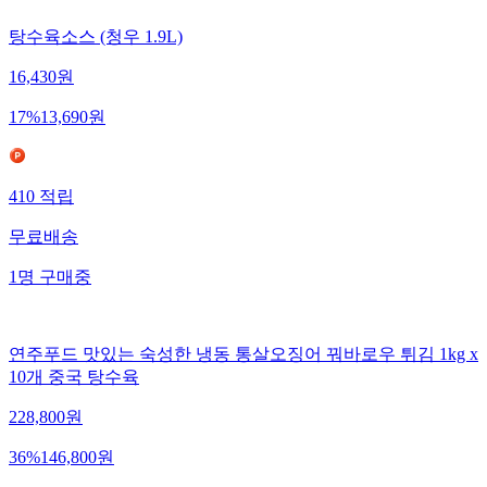
탕수육소스 (청우 1.9L)
16,430
원
17
%
13,690
원
410
적립
무료배송
1
명
구매중
연주푸드 맛있는 숙성한 냉동 통살오징어 꿔바로우 튀김 1kg x
10개 중국 탕수육
228,800
원
36
%
146,800
원