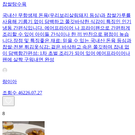
찹쌀탕수육
국내산 무항생제 돈육(우리보리살림돼지 등심)과 찹쌀가루를
사용해 기름기 없이 담백하고 쫄깃바삭한 식감이 특징인 인기
냉동 간편식입니다. 에어프라이어 나 프라이팬으로 간편하게
조리할 수 있어 아이들 간식이나 한 끼 반찬으로 평점이 높습
니다.장점 및 특징좋은 재료: 믿을 수 있는 국내산 돈육 등심과
찹쌀·전분 튀김옷식감: 겉은 바삭하고 속은 쫄깃하며 잡내 없
이 담백함간편성: 1차 초벌 조리가 되어 있어 에어프라이어나
팬에 살짝 구워내면 완성
랑이아
조회수
462
26.07.27
8