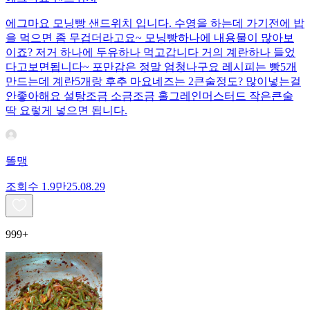
에그마요 모닝빵 샌드위치 입니다. 수영을 하는데 가기전에 밥
을 먹으면 좀 무겁더라고요~ 모닝빵하나에 내용물이 많아보
이죠? 저거 하나에 두유하나 먹고갑니다 거의 계란하나 들었
다고보면됩니다~ 포만감은 정말 엄청나구요 레시피는 빵5개
만드는데 계란5개랑 후추 마요네즈는 2큰술정도? 많이넣는걸
안좋아해요 설탕조금 소금조금 홀그레인머스터드 작은큰술
딱 요렇게 넣으면 됩니다.
똘맹
조회수
1.9만
25.08.29
999+