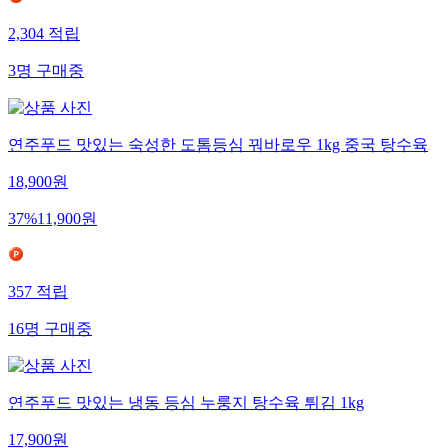
2,304
적립
3
명
구매중
연주푸드 맛있는 숙성한 도톰등심 꿔바로우 1kg 중국 탕수육
18,900
원
37
%
11,900
원
357
적립
16
명
구매중
연주푸드 맛있는 냉동 등심 누룽지 탕수육 튀김 1kg
17,900
원