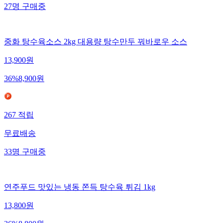
27
명
구매중
중화 탕수육소스 2kg 대용량 탕수만두 꿔바로우 소스
13,900
원
36
%
8,900
원
267
적립
무료배송
33
명
구매중
연주푸드 맛있는 냉동 쫀득 탕수육 튀김 1kg
13,800
원