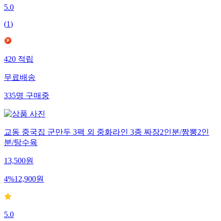
5.0
(
1
)
420
적립
무료배송
335
명
구매중
교동 중국집 군만두 3팩 외 중화라인 3종 짜장2인분/짬뽕2인
분/탕수육
13,500
원
4
%
12,900
원
5.0