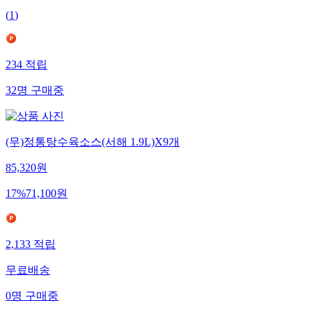
(
1
)
234
적립
32
명
구매중
(무)정통탕수육소스(서해 1.9L)X9개
85,320
원
17
%
71,100
원
2,133
적립
무료배송
0
명
구매중