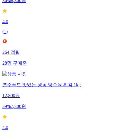
36
%
8,800
원
4.0
(
1
)
264
적립
28
명
구매중
연주푸드 맛있는 냉동 탕수육 튀김 1kg
12,800
원
39
%
7,800
원
4.0