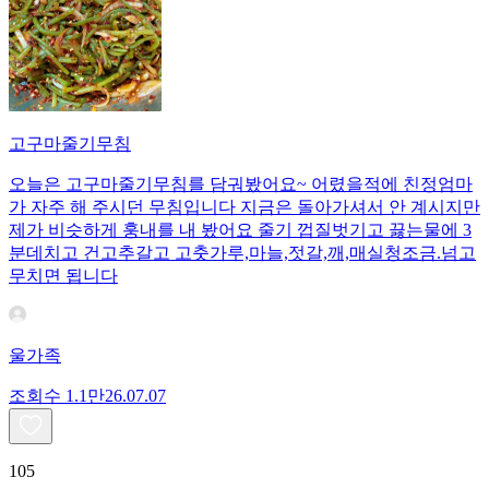
고구마줄기무침
오늘은 고구마줄기무침를 담궈봤어요~ 어렸을적에 친정엄마
가 자주 해 주시던 무침입니다 지금은 돌아가셔서 안 계시지만
제가 비슷하게 훙내를 내 봤어요 줄기 껍질벗기고 끓는물에 3
분데치고 건고추갈고 고춧가루,마늘,젓갈,깨,매실청조금.넘고
무치면 됩니다
울가족
조회수
1.1만
26.07.07
105