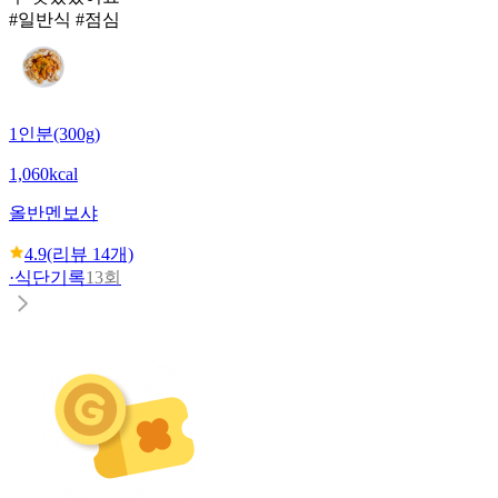
#일반식 #점심
1인분(300g)
1,060kcal
올반
멘보샤
4.9
(리뷰
14
개)
·
식단기록
13회