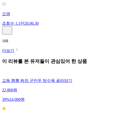
으앵
조회수
1.1만
26.06.30
168
더보기
이 리뷰를 본 유저들이 관심있어 한 상품
교동 짬뽕 짜장 군만두 탕수육 골라담기
22,800
원
39
%
14,000
원