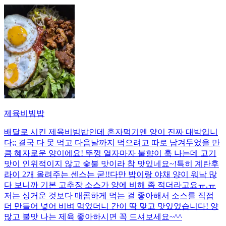
제육비빔밥
배달로 시킨 제육비빔밥인데 혼자먹기엔 양이 진짜 대박입니
다;; 결국 다 못 먹고 다음날까지 먹으려고 따로 남겨두었을 만
큼 혜자로운 양이에요! 뚜껑 열자마자 불향이 훅 나는데 고기
맛이 인위적이지 않고 숯불 맛이라 참 맛있네요~!특히 계란후
라이 2개 올려주는 센스는 굳!! ​다만 밥이랑 야채 양이 워낙 많
다 보니까 기본 고추장 소스가 양에 비해 좀 적더라고요ㅠ.ㅠ
저는 싱거운 것보다 매콤하게 먹는 걸 좋아해서 소스를 직접
더 만들어 넣어 비벼 먹었더니 간이 딱 맞고 맛있었습니다! 양
많고 불맛 나는 제육 좋아하시면 꼭 드셔보세요~^^