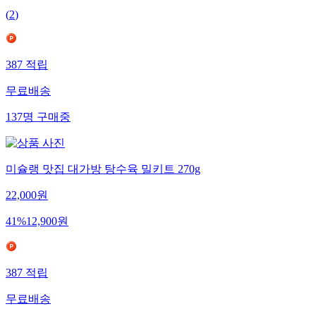
(
2
)
387
적립
무료배송
137
명
구매중
미슐랭 맛집 대가방 탕수육 밀키트 270g
22,000
원
41
%
12,900
원
387
적립
무료배송