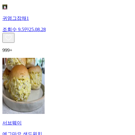
귀염그잡채1
조회수
9.5만
25.08.28
999+
서브웨이
에그마요 샌드위치