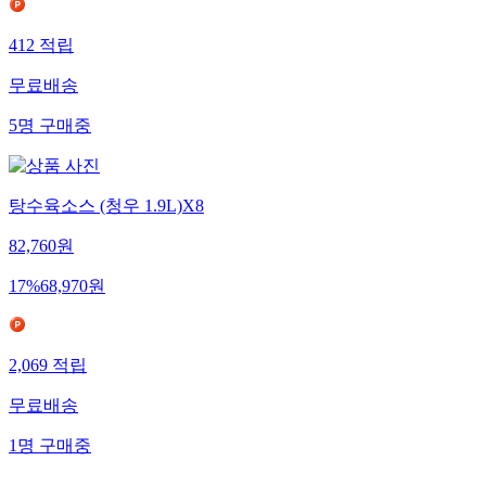
412
적립
무료배송
5
명
구매중
탕수육소스 (청우 1.9L)X8
82,760
원
17
%
68,970
원
2,069
적립
무료배송
1
명
구매중