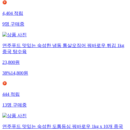
4,404
적립
9
명
구매중
연주푸드 맛있는 숙성한 냉동 통살오징어 꿔바로우 튀김 1kg
중국 탕수육
23,800
원
38
%
14,800
원
444
적립
13
명
구매중
연주푸드 맛있는 숙성한 도톰등심 꿔바로우 1kg x 10개 중국