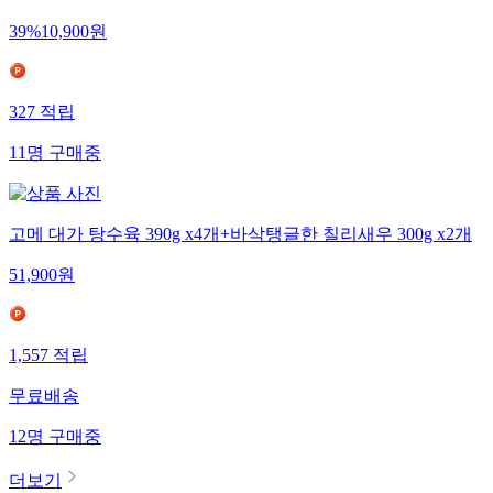
39
%
10,900
원
327
적립
11
명
구매중
고메 대가 탕수육 390g x4개+바삭탱글한 칠리새우 300g x2개
51,900
원
1,557
적립
무료배송
12
명
구매중
더보기