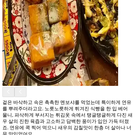
겉은 바삭하고 속은 촉촉한 멘보샤를 먹었는데 특이하게 연유
를 뿌려주더라고요. 노릇노릇하게 튀겨진 식빵을 한 입 베어
물니, 파삭하게 부서지는 튀김옷 속에서 탱글탱글하게 다진 새
우 살의 진한 육즙과 고소하고 담백한 풍미가 입안 가득 터졌
죠. 연유에 콕 찍어 먹으니 새우의 감칠맛이 한층 더 살아나 너
무 맛있었어요