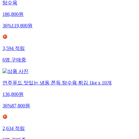
탕수육
186,800
원
36
%
119,800
원
3,594
적립
6
명
구매중
연주푸드 맛있는 냉동 쫀득 탕수육 튀김 1kg x 10개
136,800
원
36
%
87,800
원
2,634
적립