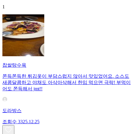
1
찹쌀탕수육
쫀득쫀득한 튀김옷이 부담스럽지 않아서 맛있었어요. 소스도
새콤달콤하고 야채도 아삭아삭해서 한입 먹으면 극락! 부먹이
어도 쫀득해서 jmt!!
도라방스
조회수
33
25.12.25