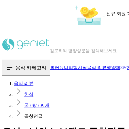
신규 회원 
칼로리와 영양성분을 검색해보세요
혈당 · 다이어트 음식 검색해보세요
음식 카테고리
홈
커뮤니티
헬시딜
음식 리뷰
영양제
NEW
음식 · 영양제 리뷰를 찾아보세요
음식 리뷰
한식
국 / 탕 / 찌개
곱창전골