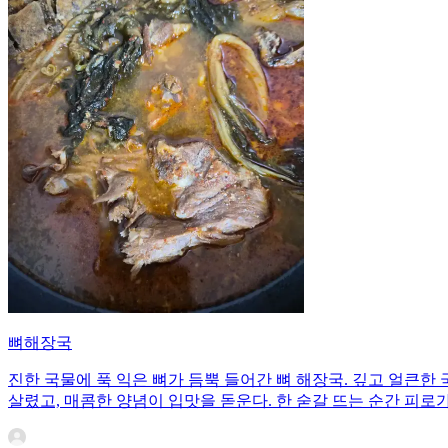
뼈해장국
진한 국물에 푹 익은 뼈가 듬뿍 들어간 뼈 해장국. 깊고 얼큰
살렸고, 매콤한 양념이 입맛을 돋운다. 한 숟갈 뜨는 순간 피로