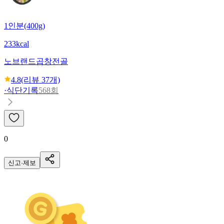
1인분(400g)
233kcal
노브랜드
곱창전골
4.8
(리뷰
37
개)
·
식단기록
568회
0
신고·제보