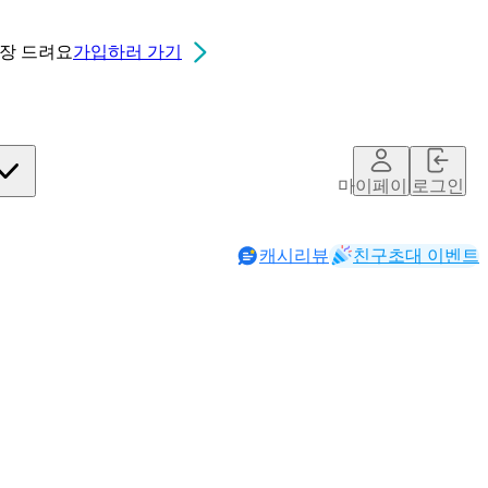
0장
드려요
가입하러 가기
마이페이지
로그인
캐시리뷰
친구초대 이벤트