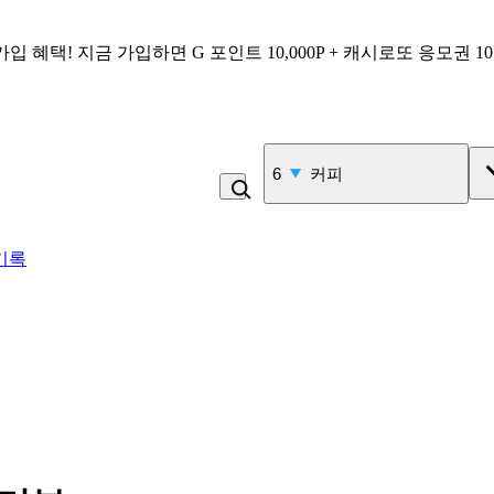
가입 혜택!
지금 가입하면
G 포인트 10,000P + 캐시로또 응모권 1
7
고100 촉촉 고구마 스틱
기록