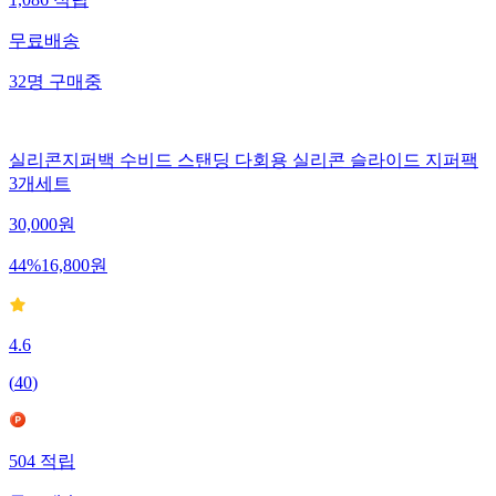
1,086
적립
무료배송
32
명
구매중
실리콘지퍼백 수비드 스탠딩 다회용 실리콘 슬라이드 지퍼팩
3개세트
30,000
원
44
%
16,800
원
4.6
(
40
)
504
적립