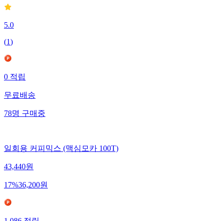
5.0
(
1
)
0
적립
무료배송
78
명
구매중
일회용 커피믹스 (맥심모카 100T)
43,440
원
17
%
36,200
원