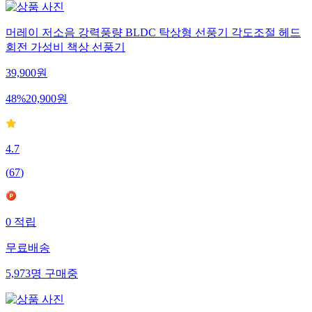
머레이 저소음 강력풍량 BLDC 탁상형 선풍기 각도조절 헤드
회전 가성비 책상 선풍기
39,900
원
48
%
20,900
원
4.7
(
67
)
0
적립
무료배송
5,973
명
구매중