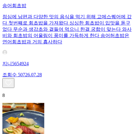
송어회초밥
점심에 남편과 다양한 맛의 음식을 먹기 위해 고메스퀘어에 갔
다 첫번째로 회초밥을 가져왔다 싱싱한 회초밥이 입맛을 돋구
었다 무순과 생강초와 곁들여 먹으니 한결 궁합이 맞는다 와사
비와 회초밥의 어울림이 풍미를 가득하게 한다 송어허초밥은
연어회초밥과 거의 흡사하다
지니5654924
조회수
507
26.07.28
8