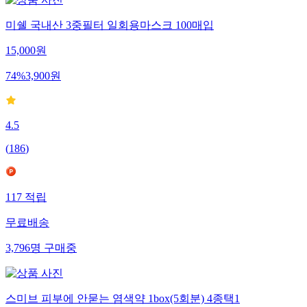
미쉘 국내산 3중필터 일회용마스크 100매입
15,000
원
74
%
3,900
원
4.5
(
186
)
117
적립
무료배송
3,796
명
구매중
스미브 피부에 안묻는 염색약 1box(5회분) 4종택1