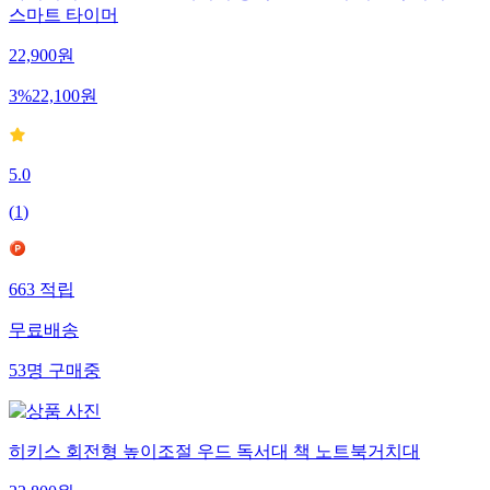
스마트 타이머
22,900
원
3
%
22,100
원
5.0
(
1
)
663
적립
무료배송
53
명
구매중
히키스 회전형 높이조절 우드 독서대 책 노트북거치대