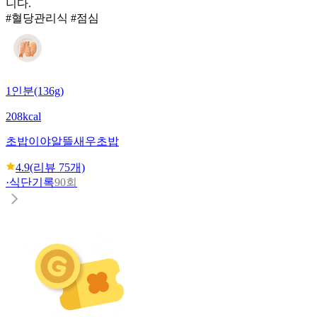
니다.
#혈당관리식 #점심
1인분(136g)
208kcal
초밥이야
알뜰새우초밥
4.9
(리뷰
75
개)
·
식단기록
90회