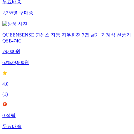
무료배송
2,255
명
구매중
QUEENSENSE 퀸센스 자동 자우회전 7엽 날개 기계식 선풍기
QSB-74G
79,000
원
62
%
29,900
원
4.0
(
1
)
0
적립
무료배송