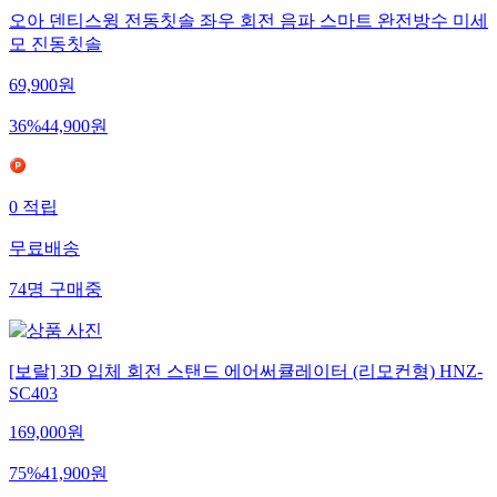
오아 덴티스윙 전동칫솔 좌우 회전 음파 스마트 완전방수 미세
모 진동칫솔
69,900
원
36
%
44,900
원
0
적립
무료배송
74
명
구매중
[보랄] 3D 입체 회전 스탠드 에어써큘레이터 (리모컨형) HNZ-
SC403
169,000
원
75
%
41,900
원