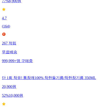
77
%
8,900
원
4.7
(
164
)
267
적립
무료배송
999,999+
명
구매중
단 1회 착유! 통참깨100% 착한들기름/착한참기름 350ML
20,900
원
52
%
10,000
원