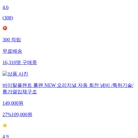
4.6
(
308
)
300
적립
무료배송
16,310
명
구매중
바이탈플랜트 롤팬 NEW 오리지널 자동 회전 냄비 /특허기술/
통가열입체구조
149,000
원
27
%
109,000
원
4.9