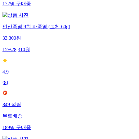
172
명
구매중
인산죽염 9회 자죽염 (고체 60g)
33,300
원
15
%
28,310
원
4.9
(
8
)
849
적립
무료배송
189
명
구매중