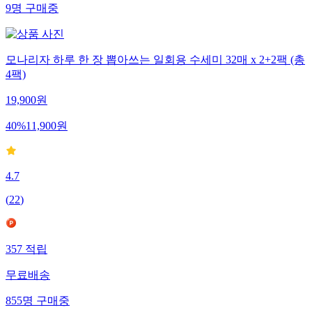
9
명
구매중
모나리자 하루 한 장 뽑아쓰는 일회용 수세미 32매 x 2+2팩 (총
4팩)
19,900
원
40
%
11,900
원
4.7
(
22
)
357
적립
무료배송
855
명
구매중