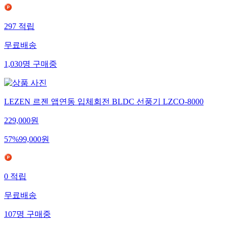
297
적립
무료배송
1,030
명
구매중
LEZEN 르젠 앱연동 입체회전 BLDC 선풍기 LZCO-8000
229,000
원
57
%
99,000
원
0
적립
무료배송
107
명
구매중