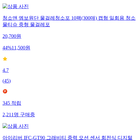
청소앤 엠보원단 물걸레청소포 10팩(300매) 캡형 일회용 청소
물티슈 중형 물걸레포
20,700
원
44
%
11,500
원
4.7
(
45
)
345
적립
2,211
명
구매중
아이리버 IFC-GT90 그래비티 중력 모션 센서 회전식 디지털