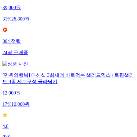
39,000
원
31
%
26,800
원
804
적립
24
명
구매중
[만원의행복] 다신샵 3회세척 바로먹는 샐러드믹스 / 토핑샐러
드 9종 세트구성 골라담기
12,000
원
17
%
10,000
원
4.8