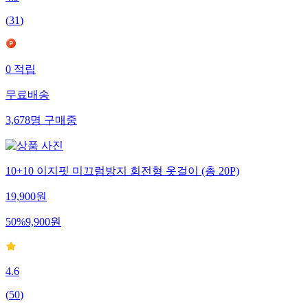
(
31
)
0
적립
무료배송
3,678
명
구매중
10+10 이지핏 미끄럼방지 회전형 옷걸이 (총 20P)
19,900
원
50
%
9,900
원
4.6
(
50
)