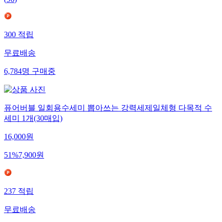
(
96
)
300
적립
무료배송
6,784
명
구매중
퓨어버블 일회용수세미 뽑아쓰는 강력세제일체형 다목적 수
세미 1개(30매입)
16,000
원
51
%
7,900
원
237
적립
무료배송