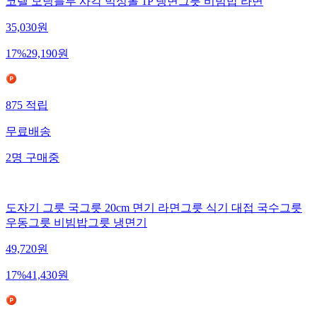
코렐 모닝블루 사각 믹싱볼 1P 냉면그릇 비빔밥 라면
35,030
원
17
%
29,190
원
875
적립
무료배송
2
명
구매중
도자기 그릇 국그릇 20cm 면기 라면그릇 식기 대접 국수그릇
우동그릇 비빔밥그릇 냉면기
49,720
원
17
%
41,430
원