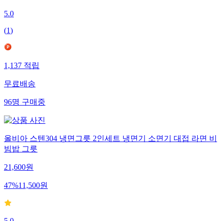
5.0
(
1
)
1,137
적립
무료배송
96
명
구매중
올비아 스텐304 냉면그릇 2인세트 냉면기 소면기 대접 라면 비
빔밥 그릇
21,600
원
47
%
11,500
원