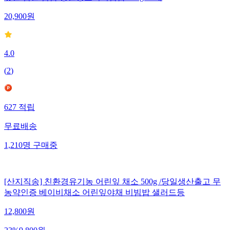
20,900
원
4.0
(
2
)
627
적립
무료배송
1,210
명
구매중
[산지직송] 친환경유기농 어린잎 채소 500g /당일생산출고 무
농약인증 베이비채소 어린잎야채 비빔밥 샐러드등
12,800
원