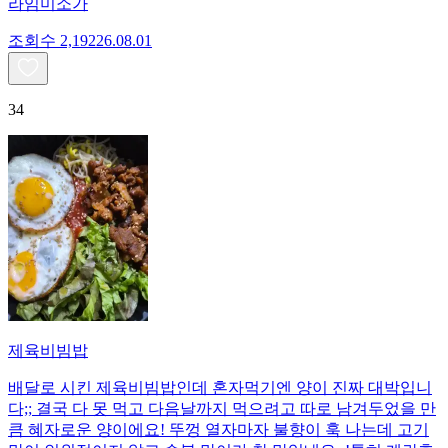
라임미소가
조회수
2,192
26.08.01
34
제육비빔밥
배달로 시킨 제육비빔밥인데 혼자먹기엔 양이 진짜 대박입니
다;; 결국 다 못 먹고 다음날까지 먹으려고 따로 남겨두었을 만
큼 혜자로운 양이에요! 뚜껑 열자마자 불향이 훅 나는데 고기