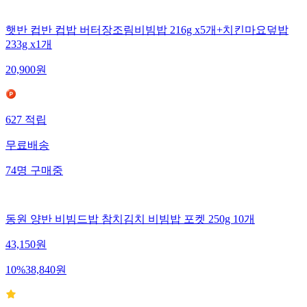
햇반 컵반 컵밥 버터장조림비빔밥 216g x5개+치킨마요덮밥
233g x1개
20,900
원
627
적립
무료배송
74
명
구매중
동원 양반 비빔드밥 참치김치 비빔밥 포켓 250g 10개
43,150
원
10
%
38,840
원