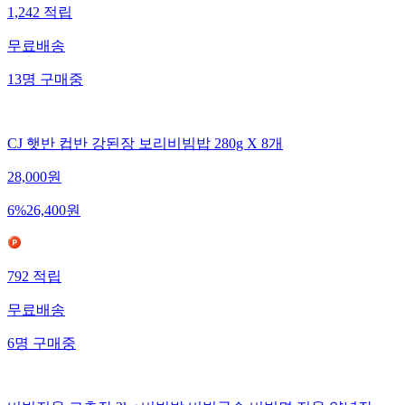
1,242
적립
무료배송
13
명
구매중
CJ 햇반 컵반 강된장 보리비빔밥 280g X 8개
28,000
원
6
%
26,400
원
792
적립
무료배송
6
명
구매중