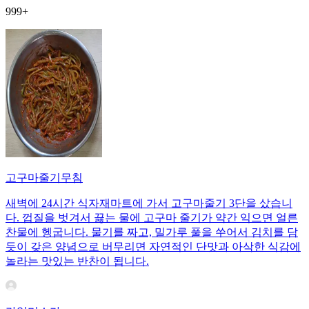
999+
고구마줄기무침
새벽에 24시간 식자재마트에 가서 고구마줄기 3단을 샀습니
다. 껍질을 벗겨서 끓는 물에 고구마 줄기가 약간 익으면 얼른
찬물에 헹굽니다. 물기를 짜고, 밀가루 풀을 쑤어서 김치를 담
듯이 갖은 양념으로 버무리면 자연적인 단맛과 아삭한 식감에
놀라는 맛있는 반찬이 됩니다.