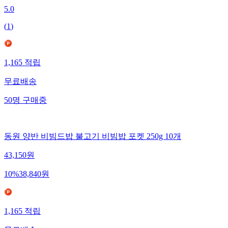
5.0
(
1
)
1,165
적립
무료배송
50
명
구매중
동원 양반 비빔드밥 불고기 비빔밥 포켓 250g 10개
43,150
원
10
%
38,840
원
1,165
적립