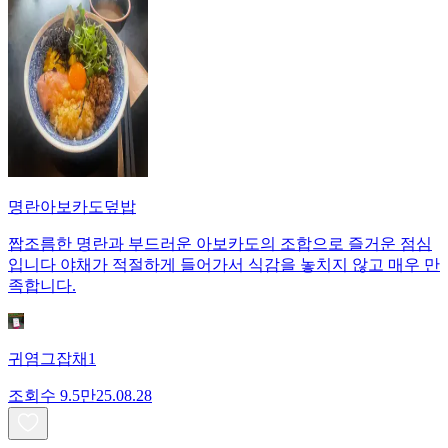
명란아보카도덮밥
짭조름한 명란과 부드러운 아보카도의 조합으로 즐거운 점심
입니다 야채가 적절하게 들어가서 식감을 놓치지 않고 매우 만
족합니다.
귀염그잡채1
조회수
9.5만
25.08.28