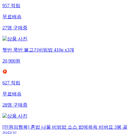
957
적립
무료배송
27
명
구매중
햇반 쿡반 불고기비빔밥 410g x3개
20,900
원
627
적립
무료배송
28
명
구매중
[만원의행복] 혼밥 나물 비빔밥 소스 밥에쓱쓱 비벼요 3봉 골