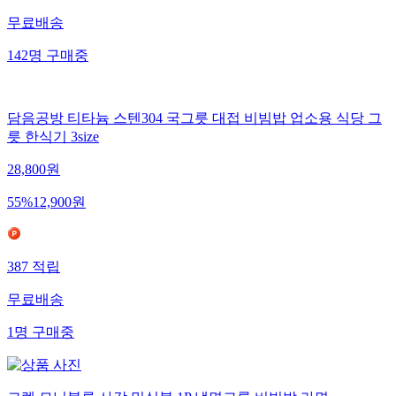
무료배송
142
명
구매중
담음공방 티타늄 스텐304 국그릇 대접 비빔밥 업소용 식당 그
릇 한식기 3size
28,800
원
55
%
12,900
원
387
적립
무료배송
1
명
구매중