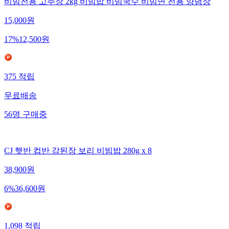
비빔전용 고추장 2kg 비빔밥 비빔국수 비빔면 전용 양념장
15,000
원
17
%
12,500
원
375
적립
무료배송
56
명
구매중
CJ 햇반 컵반 강된장 보리 비빔밥 280g x 8
38,900
원
6
%
36,600
원
1,098
적립