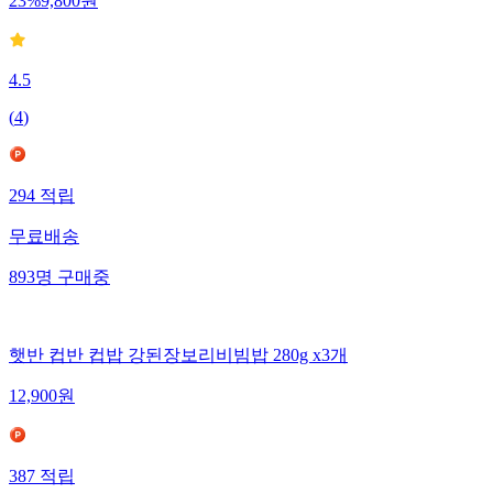
23
%
9,800
원
4.5
(
4
)
294
적립
무료배송
893
명
구매중
햇반 컵반 컵밥 강된장보리비빔밥 280g x3개
12,900
원
387
적립