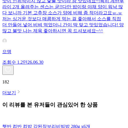
맛이 인위적이지 않고 숯불 맛이라 참 맛있네요~!특히 계란후
라이 2개 올려주는 센스는 굳!! ​다만 밥이랑 야채 양이 워낙 많
다 보니까 기본 고추장 소스가 양에 비해 좀 적더라고요ㅠ.ㅠ
저는 싱거운 것보다 매콤하게 먹는 걸 좋아해서 소스를 직접
더 만들어 넣어 비벼 먹었더니 간이 딱 맞고 맛있었습니다! 양
많고 불맛 나는 제육 좋아하시면 꼭 드셔보세요~^^
으앵
조회수
1.2만
26.06.30
182
더보기
이 리뷰를 본 유저들이 관심있어 한 상품
햇반 컵반 컵밥 강된장보리비빔밥 280g x6개