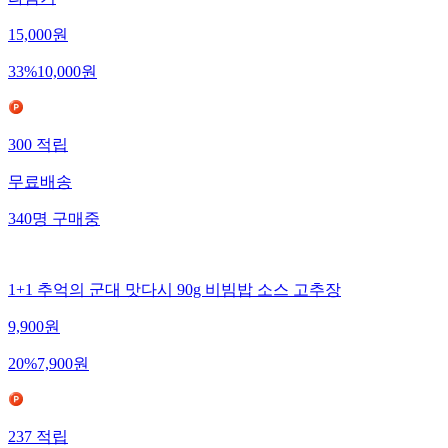
라담기
15,000
원
33
%
10,000
원
300
적립
무료배송
340
명
구매중
1+1 추억의 군대 맛다시 90g 비빔밥 소스 고추장
9,900
원
20
%
7,900
원
237
적립