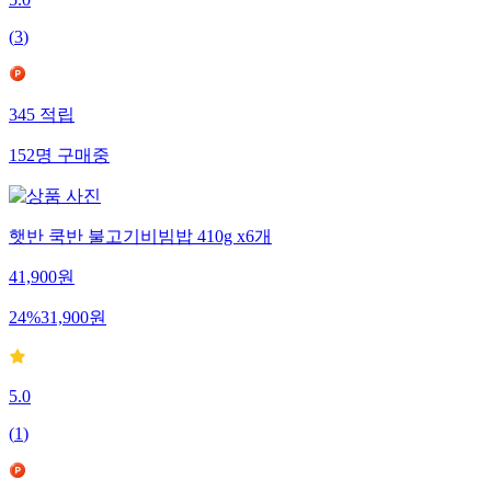
5.0
(
3
)
345
적립
152
명
구매중
햇반 쿡반 불고기비빔밥 410g x6개
41,900
원
24
%
31,900
원
5.0
(
1
)