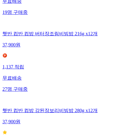
무료배송
19
명
구매중
햇반 컵반 컵밥 버터장조림비빔밥 216g x12개
37,900
원
1,137
적립
무료배송
27
명
구매중
햇반 컵반 컵밥 강된장보리비빔밥 280g x12개
37,900
원