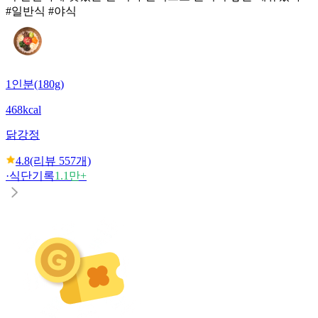
#일반식 #야식
1인분(180g)
468kcal
닭강정
4.8
(리뷰
557
개)
·
식단기록
1.1만+