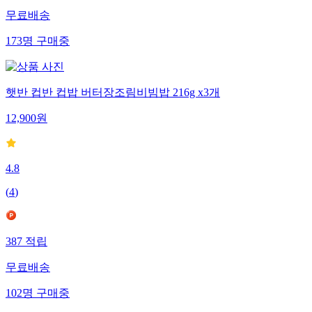
무료배송
173
명
구매중
햇반 컵반 컵밥 버터장조림비빔밥 216g x3개
12,900
원
4.8
(
4
)
387
적립
무료배송
102
명
구매중