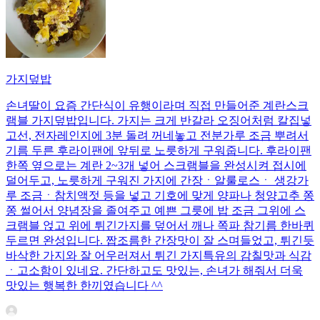
가지덮밥
손녀딸이 요즘 간단식이 유행이라며 직접 만들어준 계란스크
램블 가지덮밥입니다. 가지는 크게 반갈라 오징어처럼 칼집넣
고선, 전자레인지에 3분 돌려 꺼네놓고 전분가루 조금 뿌려서
기름 두른 후라이팬에 앞뒤로 노릇하게 구워줍니다. 후라이팬
한쪽 옆으로는 계란 2~3개 넣어 스크램블을 완성시켜 접시에
덜어두고, 노릇하게 구워진 가지에 간장ㆍ알룰로스ㆍ 생강가
루 조금ㆍ참치액젓 등을 넣고 기호에 맞게 양파나 청양고추 쫑
쫑 썰어서 양념장을 졸여주고 예쁜 그릇에 밥 조금 그위에 스
크램블 얹고 위에 튀긴가지를 덮어서 깨나 쪽파 참기름 한바퀴
두르면 완성입니다. 짭조름한 간장맛이 잘 스며들었고, 튀긴듯
바삭한 가지와 잘 어우러져서 튀긴 가지특유의 감칠맛과 식감
ㆍ고소함이 있네요. 간단하고도 맛있는, 손녀가 해줘서 더욱
맛있는 행복한 한끼였습니다 ^^