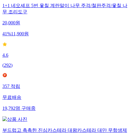
1+1 네오셰프 5번 옻칠 계란말이 나무 주걱/철판주걱/옻칠 나
무 조리도구
20,000
원
41
%
11,900
원
4.6
(
292
)
357
적립
무료배송
19,792
명
구매중
부드럽고 촉촉한 진심카스테라 대왕카스테라 대만 무항생제