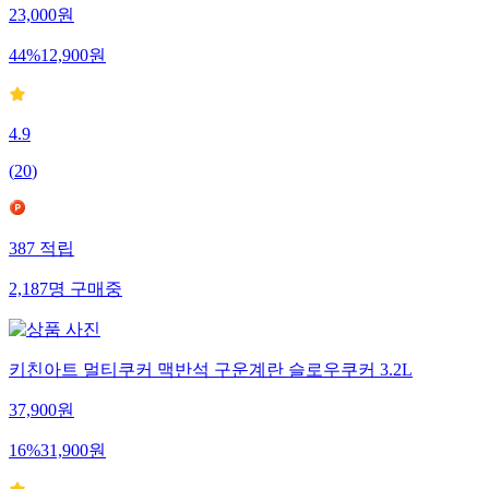
23,000
원
44
%
12,900
원
4.9
(
20
)
387
적립
2,187
명
구매중
키친아트 멀티쿠커 맥반석 구운계란 슬로우쿠커 3.2L
37,900
원
16
%
31,900
원