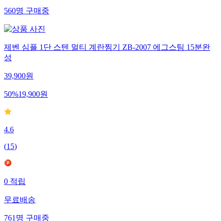
560
명
구매중
제벤 심플 1단 스텐 멀티 계란찜기 ZB-2007 에그스팀 15분완
성
39,900
원
50
%
19,900
원
4.6
(
15
)
0
적립
무료배송
761
명
구매중