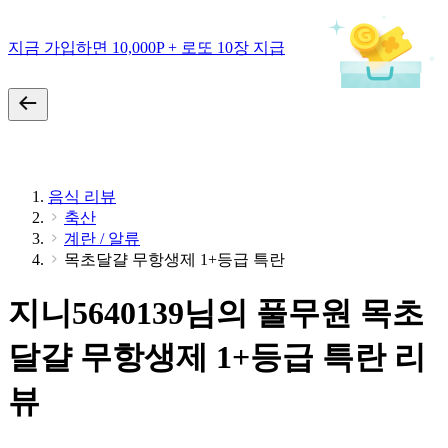
지금 가입하면 10,000P + 로또 10장 지급
음식 리뷰
축산
계란 / 알류
목초달걀 무항생제 1+등급 특란
지니5640139님의 풀무원 목초
달걀 무항생제 1+등급 특란 리
뷰