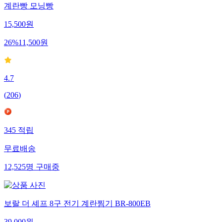
계란빵 모닝빵
15,500
원
26
%
11,500
원
4.7
(
206
)
345
적립
무료배송
12,525
명
구매중
보랄 더 셰프 8구 전기 계란찜기 BR-800EB