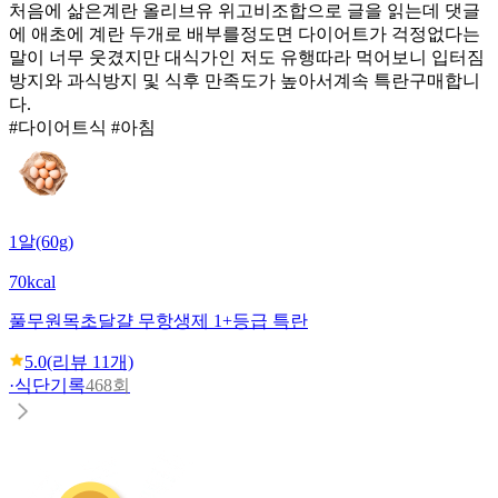
처음에 삶은계란 올리브유 위고비조합으로 글을 읽는데 댓글
에 애초에 계란 두개로 배부를정도면 다이어트가 걱정없다는
말이 너무 웃겼지만 대식가인 저도 유행따라 먹어보니 입터짐
방지와 과식방지 및 식후 만족도가 높아서계속 특란구매합니
다.
#다이어트식 #아침
1알(60g)
70kcal
풀무원
목초달걀 무항생제 1+등급 특란
5.0
(리뷰
11
개)
·
식단기록
468회