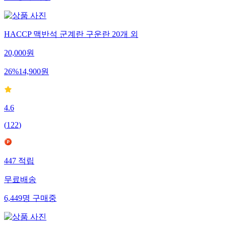
HACCP 맥반석 군계란 구운란 20개 외
20,000
원
26
%
14,900
원
4.6
(
122
)
447
적립
무료배송
6,449
명
구매중