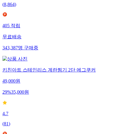
(
8,864
)
405
적립
무료배송
343,387
명
구매중
키친아트 스테인리스 계란찜기 2단 에그쿠커
49,000
원
29
%
35,000
원
4.7
(
81
)