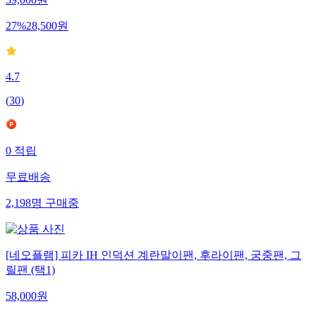
39,000
원
27
%
28,500
원
4.7
(
30
)
0
적립
무료배송
2,198
명
구매중
[네오플램] 피카 IH 인덕션 계란말이팬, 후라이팬, 궁중팬, 그
릴팬 (택1)
58,000
원