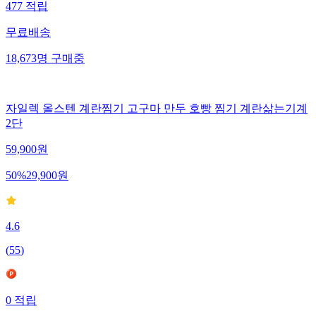
477
적립
무료배송
18,673
명
구매중
자일렉 올스텐 계란찜기 고구마 만두 호빵 찜기 계란삶는기계
2단
59,900
원
50
%
29,900
원
4.6
(
55
)
0
적립