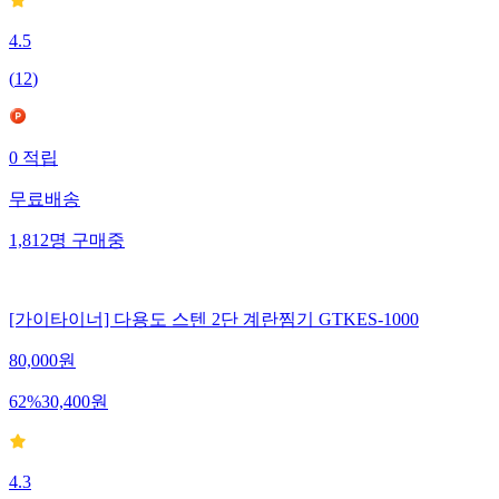
4.5
(
12
)
0
적립
무료배송
1,812
명
구매중
[가이타이너] 다용도 스텐 2단 계란찜기 GTKES-1000
80,000
원
62
%
30,400
원
4.3