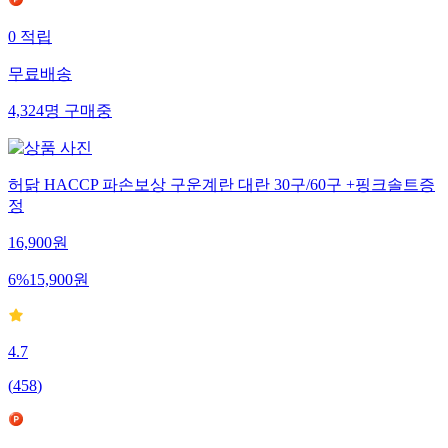
0
적립
무료배송
4,324
명
구매중
허닭 HACCP 파손보상 구운계란 대란 30구/60구 +핑크솔트증
정
16,900
원
6
%
15,900
원
4.7
(
458
)