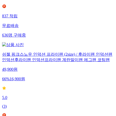
837
적립
무료배송
636
명
구매중
쉬젤 핑크스노우 인덕션 프라이팬 (2size) / 후라이팬 인덕션팬
인덕션후라이팬 인덕션프라이팬 계란말이팬 에그팬 코팅팬
49,900
원
66
%
16,900
원
5.0
(
3
)