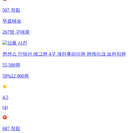
507
적립
무료배송
267
명
구매중
퀸센스 인덕션 에그팬 4구 계란후라이팬 팬케이크 브런치팬
55,500
원
59
%
22,900
원
4.5
(
4
)
687
적립