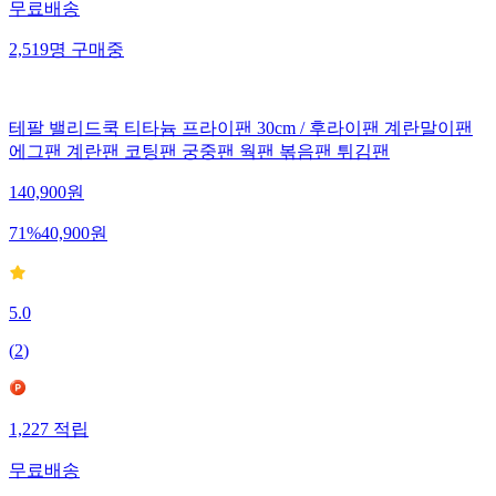
무료배송
2,519
명
구매중
테팔 밸리드쿡 티타늄 프라이팬 30cm / 후라이팬 계란말이팬
에그팬 계란팬 코팅팬 궁중팬 웍팬 볶음팬 튀김팬
140,900
원
71
%
40,900
원
5.0
(
2
)
1,227
적립
무료배송