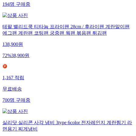
194
명
구매중
테팔 밸리드쿡 티타늄 프라이팬 28cm / 후라이팬 계란말이팬
에그팬 계란팬 코팅팬 궁중팬 웍팬 볶음팬 튀김팬
138,900
원
72
%
38,900
원
1,167
적립
무료배송
700
명
구매중
실리닷 실리콘 사각 냄비 3type 6color 전자레인지 계란찜기 라
면용기 찌게냄비