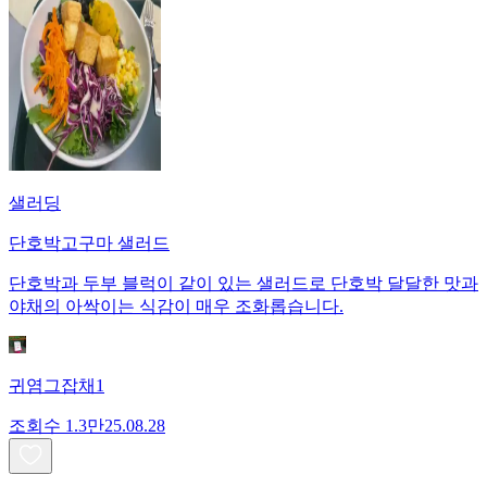
샐러딩
단호박고구마 샐러드
단호박과 두부 블럭이 같이 있는 샐러드로 단호박 달달한 맛과
야채의 아싹이는 식감이 매우 조화롭습니다.
귀염그잡채1
조회수
1.3만
25.08.28