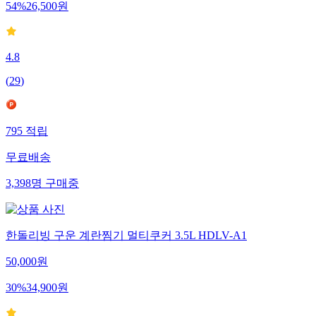
54
%
26,500
원
4.8
(
29
)
795
적립
무료배송
3,398
명
구매중
한돌리빙 구운 계란찜기 멀티쿠커 3.5L HDLV-A1
50,000
원
30
%
34,900
원