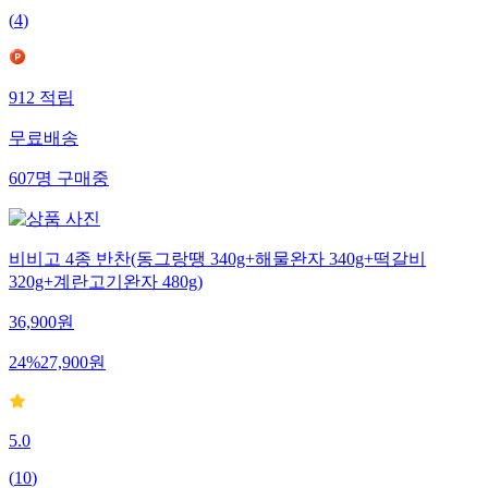
(
4
)
912
적립
무료배송
607
명
구매중
비비고 4종 반찬(동그랑땡 340g+해물완자 340g+떡갈비
320g+계란고기완자 480g)
36,900
원
24
%
27,900
원
5.0
(
10
)