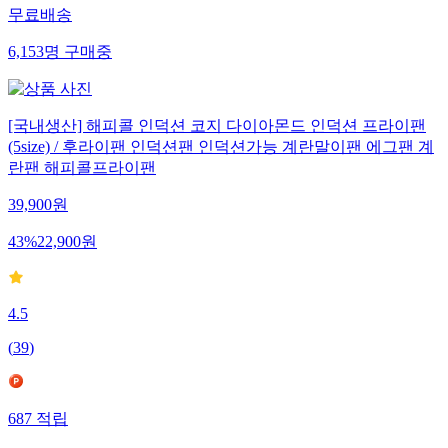
무료배송
6,153
명
구매중
[국내생산] 해피콜 인덕션 코지 다이아몬드 인덕션 프라이팬
(5size) / 후라이팬 인덕션팬 인덕션가능 계란말이팬 에그팬 계
란팬 해피콜프라이팬
39,900
원
43
%
22,900
원
4.5
(
39
)
687
적립