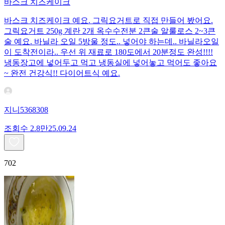
바스크 치즈케이크
바스크 치즈케이크 예요. 그릭요거트로 직접 만들어 봤어요.
그릭요거트 250g 계란 2개 옥수수전분 2큰술 알룰로스 2~3큰
술 예요. 바닐라 오일 5방울 정도.. 넣어야 하는데.. 바닐라오일
이 도착전이라.. 우선 위 재료로 180도에서 20분정도 완성!!!!
냉동장고에 넣어두고 먹고 냉동실에 넣어놓고 먹어도 좋아요
~ 완전 건강식!! 다이어트식 예요.
지니5368308
조회수
2.8만
25.09.24
702