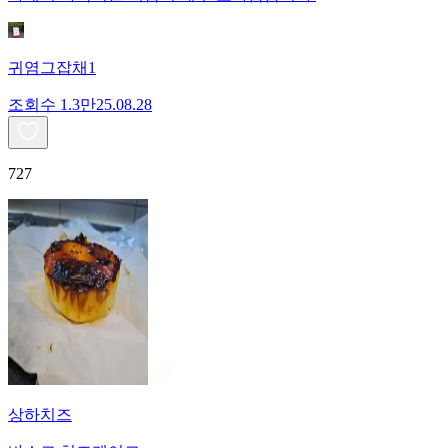
귀염그잡채1
조회수
1.3만
25.08.28
727
상하치즈