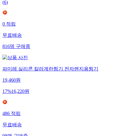
(
6
)
0
적립
무료배송
816
명
구매중
파미레 실리콘 칼라계란찜기 전자렌지용찜기
19,460
원
17
%
16,220
원
486
적립
무료배송