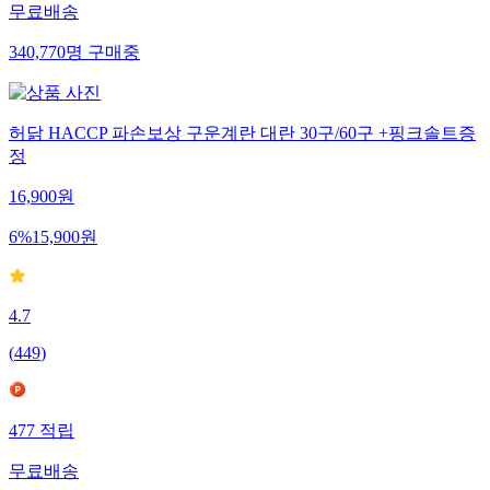
무료배송
340,770
명
구매중
허닭 HACCP 파손보상 구운계란 대란 30구/60구 +핑크솔트증
정
16,900
원
6
%
15,900
원
4.7
(
449
)
477
적립
무료배송