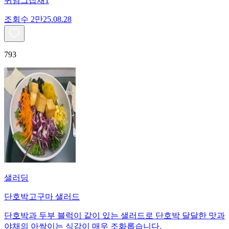
귀염그잡채1
조회수
2만
25.08.28
793
샐러딩
단호박고구마 샐러드
단호박과 두부 블럭이 같이 있는 샐러드로 단호박 달달한 맛과
야채의 아싹이는 식감이 매우 조화롭습니다.