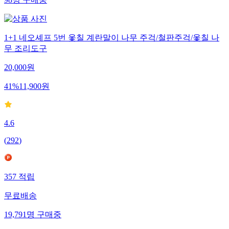
98
명
구매중
1+1 네오셰프 5번 옻칠 계란말이 나무 주걱/철판주걱/옻칠 나
무 조리도구
20,000
원
41
%
11,900
원
4.6
(
292
)
357
적립
무료배송
19,791
명
구매중