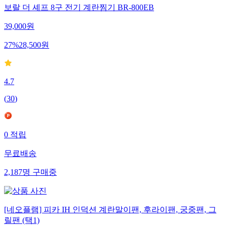
보랄 더 셰프 8구 전기 계란찜기 BR-800EB
39,000
원
27
%
28,500
원
4.7
(
30
)
0
적립
무료배송
2,187
명
구매중
[네오플램] 피카 IH 인덕션 계란말이팬, 후라이팬, 궁중팬, 그
릴팬 (택1)