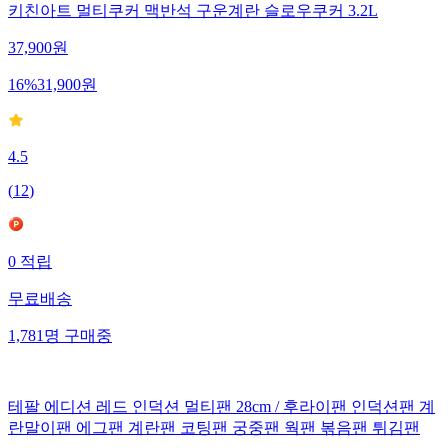
키친아트 멀티쿠커 맥반석 구운계란 슬로우쿠커 3.2L
37,900
원
16
%
31,900
원
4.5
(
12
)
0
적립
무료배송
1,781
명
구매중
테팔 에디션 레드 인덕션 멀티팬 28cm / 후라이팬 인덕션팬 계
란말이팬 에그팬 계란팬 코팅팬 궁중팬 웍팬 볶음팬 튀김팬