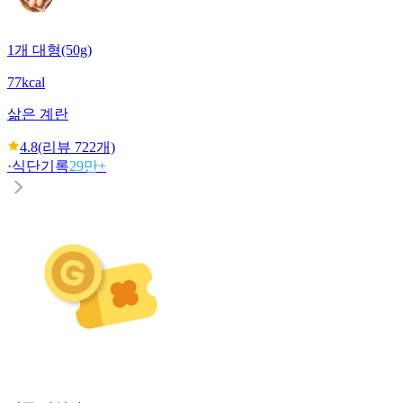
1개 대형(50g)
77kcal
삶은 계란
4.8
(리뷰
722
개)
·
식단기록
29만+