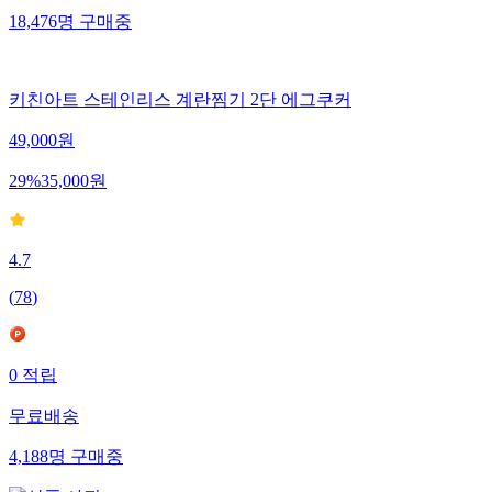
18,476
명
구매중
키친아트 스테인리스 계란찜기 2단 에그쿠커
49,000
원
29
%
35,000
원
4.7
(
78
)
0
적립
무료배송
4,188
명
구매중