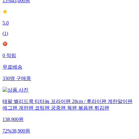
13
%
45,000
원
5.0
(
1
)
0
적립
무료배송
330
명
구매중
테팔 밸리드쿡 티타늄 프라이팬 28cm / 후라이팬 계란말이팬
에그팬 계란팬 코팅팬 궁중팬 웍팬 볶음팬 튀김팬
138,900
원
72
%
38,900
원