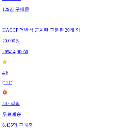
129
명
구매중
HACCP 맥반석 군계란 구운란 20개 외
20,000
원
26
%
14,900
원
4.6
(
121
)
447
적립
무료배송
6,435
명
구매중