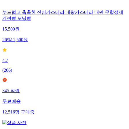
부드럽고 촉촉한 진심카스테라 대왕카스테라 대만 무항생제
계란빵 모닝빵
15,500
원
26
%
11,500
원
4.7
(
206
)
345
적립
무료배송
12,516
명
구매중