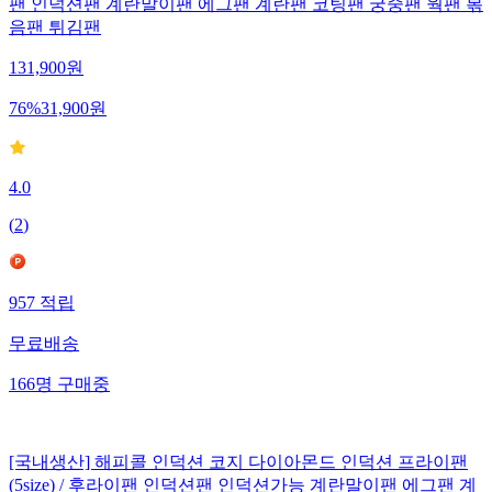
팬 인덕션팬 계란말이팬 에그팬 계란팬 코팅팬 궁중팬 웍팬 볶
음팬 튀김팬
131,900
원
76
%
31,900
원
4.0
(
2
)
957
적립
무료배송
166
명
구매중
[국내생산] 해피콜 인덕션 코지 다이아몬드 인덕션 프라이팬
(5size) / 후라이팬 인덕션팬 인덕션가능 계란말이팬 에그팬 계