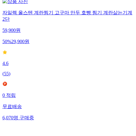
자일렉 올스텐 계란찜기 고구마 만두 호빵 찜기 계란삶는기계
2단
59,900
원
50
%
29,900
원
4.6
(
55
)
0
적립
무료배송
6,070
명
구매중