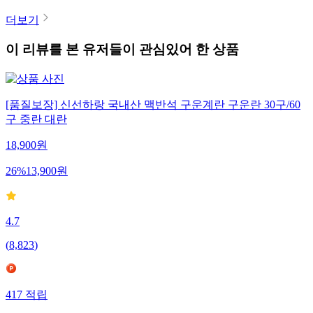
더보기
이 리뷰를 본 유저들이 관심있어 한 상품
[품질보장] 신선하랑 국내산 맥반석 구운계란 구운란 30구/60
구 중란 대란
18,900
원
26
%
13,900
원
4.7
(
8,823
)
417
적립