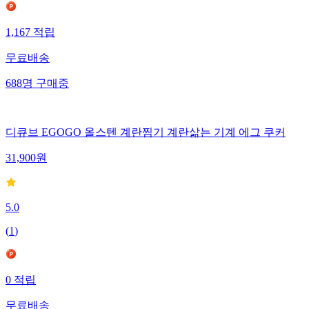
1,167
적립
무료배송
688
명
구매중
디큐브 EGOGO 올스텐 계란찜기 계란삶는 기계 에그 쿠커
31,900
원
5.0
(
1
)
0
적립
무료배송