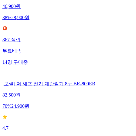
46,900
원
38
%
28,900
원
867
적립
무료배송
14
명
구매중
[보랄] 더 셰프 전기 계란찜기 8구 BR-800EB
82,500
원
70
%
24,900
원
4.7