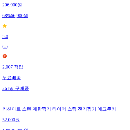
206,900
원
68
%
66,900
원
5.0
(
1
)
2,007
적립
무료배송
261
명
구매중
키친아트 스텐 계란찜기 타이머 스팀 전기찜기 에그쿠커
52,000
원