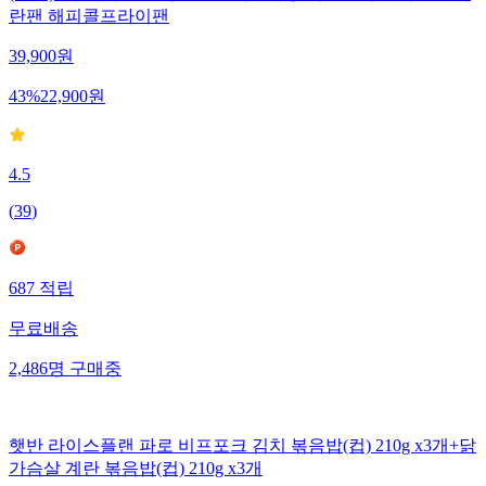
란팬 해피콜프라이팬
39,900
원
43
%
22,900
원
4.5
(
39
)
687
적립
무료배송
2,486
명
구매중
햇반 라이스플랜 파로 비프포크 김치 볶음밥(컵) 210g x3개+닭
가슴살 계란 볶음밥(컵) 210g x3개