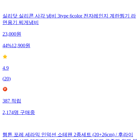
실리닷 실리콘 사각 냄비 3type 6color 전자레인지 계란찜기 라
면용기 찌게냄비
23,000
원
44
%
12,900
원
4.9
(
20
)
387
적립
2,174
명
구매중
햄튼 포레 세라믹 인덕션 소테팬 2종세트 (20+26cm) / 후라이