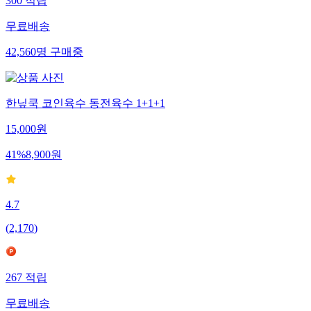
300
적립
무료배송
42,560
명
구매중
한닢쿡 코인육수 동전육수 1+1+1
15,000
원
41
%
8,900
원
4.7
(
2,170
)
267
적립
무료배송