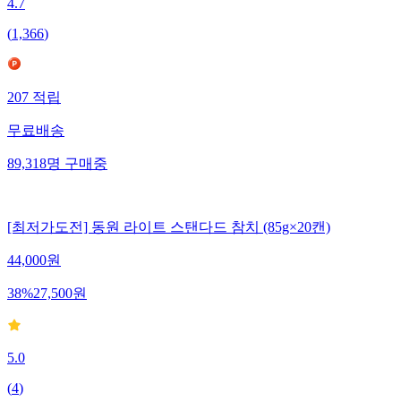
4.7
(
1,366
)
207
적립
무료배송
89,318
명
구매중
[최저가도전] 동원 라이트 스탠다드 참치 (85g×20캔)
44,000
원
38
%
27,500
원
5.0
(
4
)