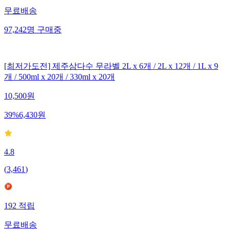
무료배송
97,242
명
구매중
[최저가도전] 제주삼다수 무라벨 2L x 6개 / 2L x 12개 / 1L x 9
개 / 500ml x 20개 / 330ml x 20개
10,500
원
39
%
6,430
원
4.8
(
3,461
)
192
적립
무료배송