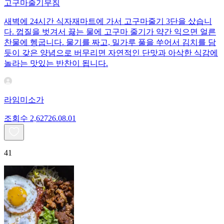
고구마줄기무침
새벽에 24시간 식자재마트에 가서 고구마줄기 3단을 샀습니
다. 껍질을 벗겨서 끓는 물에 고구마 줄기가 약간 익으면 얼른
찬물에 헹굽니다. 물기를 짜고, 밀가루 풀을 쑤어서 김치를 담
듯이 갖은 양념으로 버무리면 자연적인 단맛과 아삭한 식감에
놀라는 맛있는 반찬이 됩니다.
라임미소가
조회수
2,627
26.08.01
41