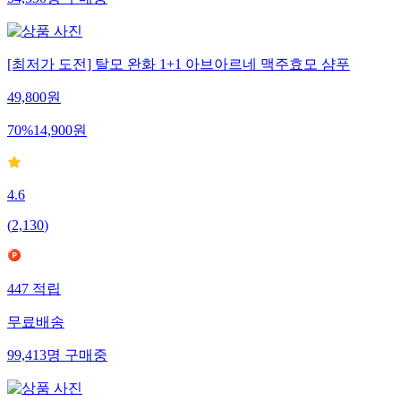
54,350
명
구매중
[최저가 도전] 탈모 완화 1+1 아브아르네 맥주효모 샴푸
49,800
원
70
%
14,900
원
4.6
(
2,130
)
447
적립
무료배송
99,413
명
구매중