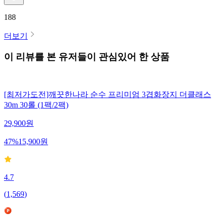
188
더보기
이 리뷰를 본 유저들이 관심있어 한 상품
[최저가도전]깨끗한나라 순수 프리미엄 3겹화장지 더클래스
30m 30롤 (1팩/2팩)
29,900
원
47
%
15,900
원
4.7
(
1,569
)