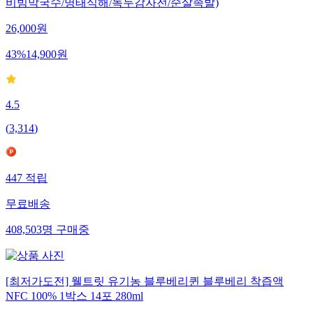
비빔막국수/명태식해/녹두감자전/순살족발)
26,000
원
43
%
14,900
원
4.5
(
3,314
)
447
적립
무료배송
408,503
명
구매중
[최저가도전] 웰트릿 유기농 블루베리퀸 블루베리 착즙액
NFC 100% 1박스 14포 280ml