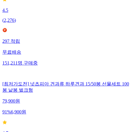
4.5
(
2,276
)
297
적립
무료배송
151,211
명
구매중
[최저가도전] 넛츠피아 견과류 하루견과 15/50봉 선물세트 100
봉 낱봉 벌크형
79,900
원
91
%
6,900
원