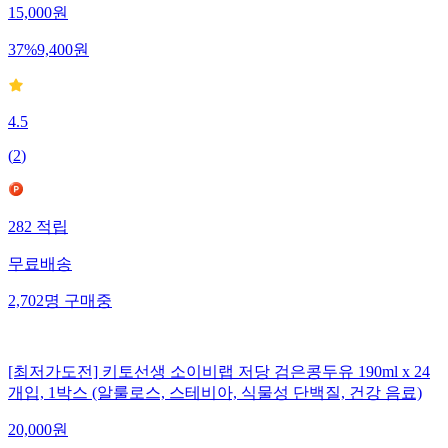
15,000
원
37
%
9,400
원
4.5
(
2
)
282
적립
무료배송
2,702
명
구매중
[최저가도전] 키토선생 소이비랩 저당 검은콩두유 190ml x 24
개입, 1박스 (알룰로스, 스테비아, 식물성 단백질, 건강 음료)
20,000
원