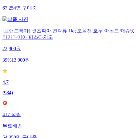
67,254
명
구매중
[브랜드특가] 넛츠피아 견과류 1kg 모음전 호두 아몬드 캐슈넛
마카다미아 피스타치오
22,900
원
39
%
13,900
원
4.7
(
984
)
417
적립
무료배송