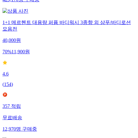
1+1 메르헨트 대용량 퍼퓸 바디워시 3종향 외 샴푸/바디로션
모음전
40,000
원
70
%
11,900
원
4.6
(
154
)
357
적립
무료배송
12,970
명
구매중