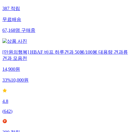
387
적립
무료배송
67,168
명
구매중
[만원의행복] HBAF 바프 하루견과 50봉/100봉 대용량 견과류
견과 모음전
14,900
원
33
%
10,000
원
4.8
(
642
)