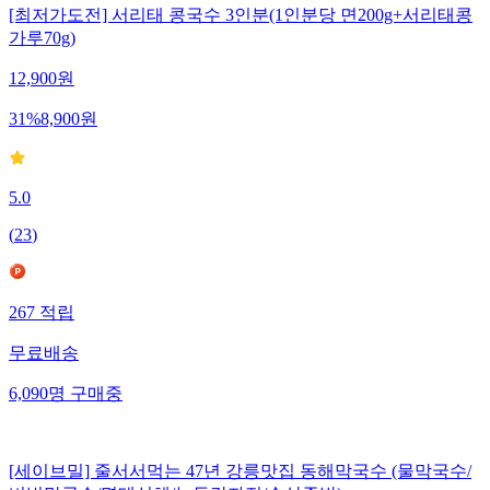
[최저가도전] 서리태 콩국수 3인분(1인분당 면200g+서리태콩
가루70g)
12,900
원
31
%
8,900
원
5.0
(
23
)
267
적립
무료배송
6,090
명
구매중
[세이브밀] 줄서서먹는 47년 강릉맛집 동해막국수 (물막국수/