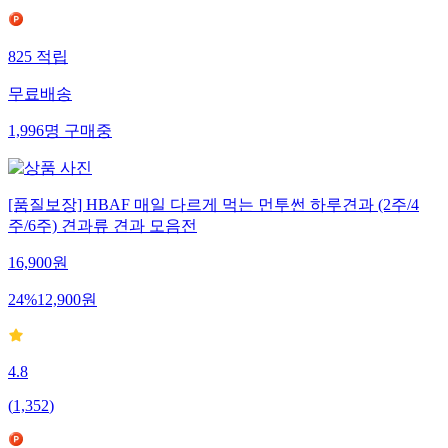
825
적립
무료배송
1,996
명
구매중
[품질보장] HBAF 매일 다르게 먹는 먼투썬 하루견과 (2주/4
주/6주) 견과류 견과 모음전
16,900
원
24
%
12,900
원
4.8
(
1,352
)