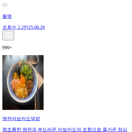
똘맹
조회수
2.2만
25.08.29
999+
명란아보카도덮밥
짭조름한 명란과 부드러운 아보카도의 조합으로 즐거운 점심