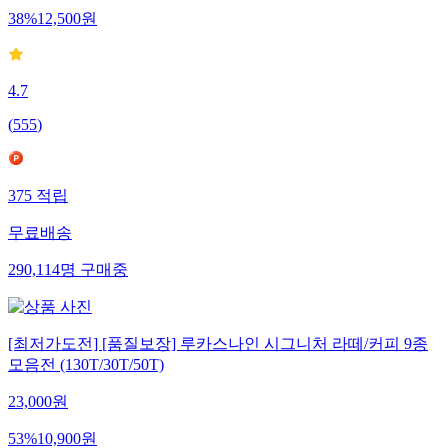
38
%
12,500
원
4.7
(
555
)
375
적립
무료배송
290,114
명
구매중
[최저가도전] [품질보장] 루카스나인 시그니처 라떼/커피 9종
모음전 (130T/30T/50T)
23,000
원
53
%
10,900
원