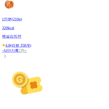
1인분(210g)
320kcal
백설
김치전
4.8
(리뷰
358
개)
·
식단기록
7천+