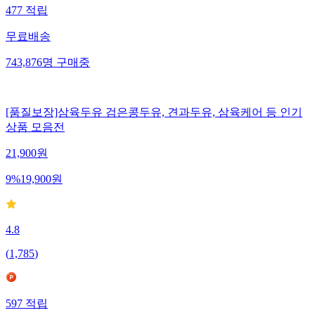
477
적립
무료배송
743,876
명
구매중
[품질보장]삼육두유 검은콩두유, 견과두유, 삼육케어 등 인기
상품 모음전
21,900
원
9
%
19,900
원
4.8
(
1,785
)
597
적립