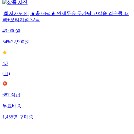
[최저가도전] ★총 64팩★ 연세두유 무가당 고칼슘 검은콩 32
팩+오리지널 32팩
49,900
원
54
%
22,900
원
4.7
(
11
)
687
적립
무료배송
1,455
명
구매중