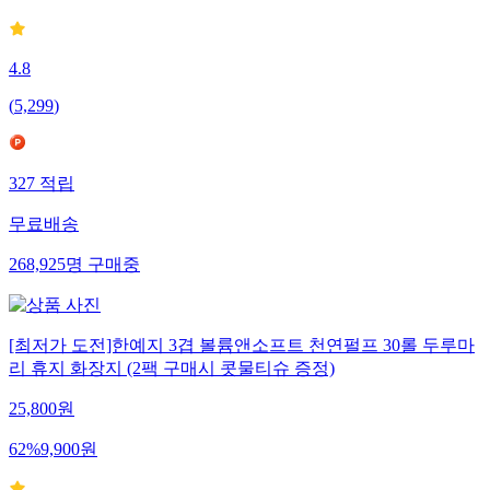
4.8
(
5,299
)
327
적립
무료배송
268,925
명
구매중
[최저가 도전]한예지 3겹 볼륨앤소프트 천연펄프 30롤 두루마
리 휴지 화장지 (2팩 구매시 콧물티슈 증정)
25,800
원
62
%
9,900
원