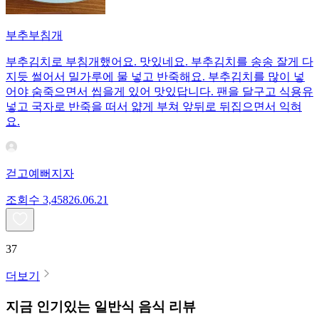
부추부침개
부추김치로 부침개했어요. 맛있네요. 부추김치를 송송 잘게 다
지듯 썰어서 밀가루에 물 넣고 반죽해요. 부추김치를 많이 넣
어야 숨죽으면서 씹을게 있어 맛있답니다. 팬을 달구고 식용유
넣고 국자로 반죽을 떠서 얇게 부쳐 앞뒤로 뒤집으면서 익혀
요.
걷고예뻐지자
조회수
3,458
26.06.21
37
더보기
지금 인기있는
일반식
음식 리뷰