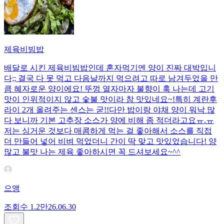
제육비빔밥
배달로 시킨 제육비빔밥인데 혼자먹기엔 양이 진짜 대박입니
다;; 결국 다 못 먹고 다음날까지 먹으려고 따로 남겨두었을 만
큼 혜자로운 양이에요! 뚜껑 열자마자 불향이 훅 나는데 고기
맛이 인위적이지 않고 숯불 맛이라 참 맛있네요~!특히 계란후
라이 2개 올려주는 센스는 굳!! ​다만 밥이랑 야채 양이 워낙 많
다 보니까 기본 고추장 소스가 양에 비해 좀 적더라고요ㅠ.ㅠ
저는 싱거운 것보다 매콤하게 먹는 걸 좋아해서 소스를 직접
더 만들어 넣어 비벼 먹었더니 간이 딱 맞고 맛있었습니다! 양
많고 불맛 나는 제육 좋아하시면 꼭 드셔보세요~^^
으앵
조회수
1.2만
26.06.30