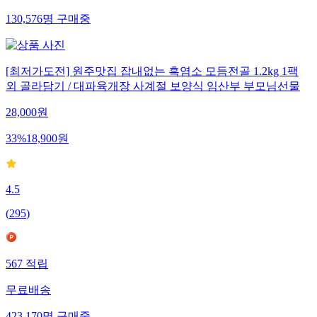
130,576
명
구매중
[최저가도전] 원주맛집 잡내없는 흑염소 모듬전골 1.2kg 1팩
외 골라담기 / 대파육개장 사계절 보양식 임산부 부모님선물
28,000
원
33
%
18,900
원
4.5
(
295
)
567
적립
무료배송
423,170
명
구매중