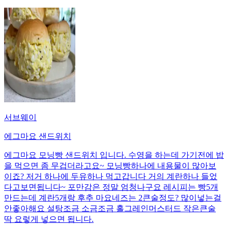
서브웨이
에그마요 샌드위치
에그마요 모닝빵 샌드위치 입니다. 수영을 하는데 가기전에 밥
을 먹으면 좀 무겁더라고요~ 모닝빵하나에 내용물이 많아보
이죠? 저거 하나에 두유하나 먹고갑니다 거의 계란하나 들었
다고보면됩니다~ 포만감은 정말 엄청나구요 레시피는 빵5개
만드는데 계란5개랑 후추 마요네즈는 2큰술정도? 많이넣는걸
안좋아해요 설탕조금 소금조금 홀그레인머스터드 작은큰술
딱 요렇게 넣으면 됩니다.