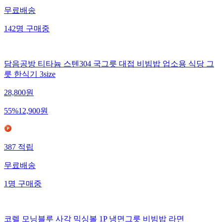
무료배송
142
명
구매중
담음공방 티타늄 스텐304 국그릇 대접 비빔밥 업소용 식당 그
릇 한식기 3size
28,800
원
55
%
12,900
원
387
적립
무료배송
1
명
구매중