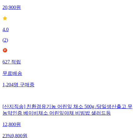
20,900
원
4.0
(
2
)
627
적립
무료배송
1,204
명
구매중
[산지직송] 친환경유기농 어린잎 채소 500g /당일생산출고 무
농약인증 베이비채소 어린잎야채 비빔밥 샐러드등
12,800
원
23
%
9,800
원