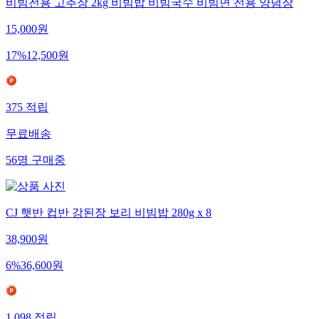
비빔전용 고추장 2kg 비빔밥 비빔국수 비빔면 전용 양념장
15,000
원
17
%
12,500
원
375
적립
무료배송
56
명
구매중
CJ 햇반 컵반 강된장 보리 비빔밥 280g x 8
38,900
원
6
%
36,600
원