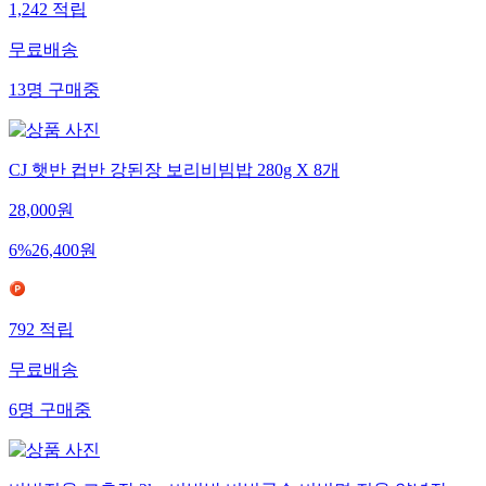
1,242
적립
무료배송
13
명
구매중
CJ 햇반 컵반 강된장 보리비빔밥 280g X 8개
28,000
원
6
%
26,400
원
792
적립
무료배송
6
명
구매중