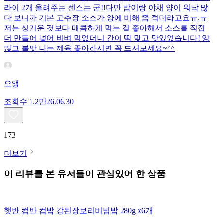
라이 2개 올려주는 센스는 굳!! ​다만 밥이랑 야채 양이 워낙 많
다 보니까 기본 고추장 소스가 양에 비해 좀 적더라고요ㅠ.ㅠ
저는 싱거운 것보다 매콤하게 먹는 걸 좋아해서 소스를 직접
더 만들어 넣어 비벼 먹었더니 간이 딱 맞고 맛있었습니다! 양
많고 불맛 나는 제육 좋아하시면 꼭 드셔보세요~^^
으앵
조회수
1.2만
26.06.30
173
더보기
이 리뷰를 본 유저들이 관심있어 한 상품
햇반 컵반 컵밥 강된장보리비빔밥 280g x6개