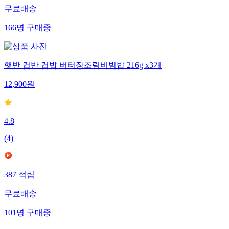
무료배송
166
명
구매중
햇반 컵반 컵밥 버터장조림비빔밥 216g x3개
12,900
원
4.8
(
4
)
387
적립
무료배송
101
명
구매중