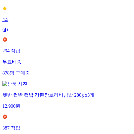
4.5
(
4
)
294
적립
무료배송
878
명
구매중
햇반 컵반 컵밥 강된장보리비빔밥 280g x3개
12,900
원
387
적립