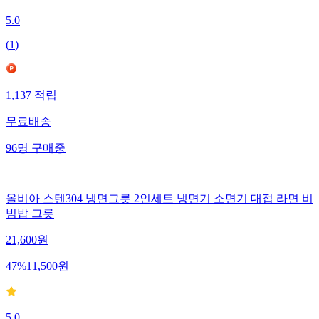
5.0
(
1
)
1,137
적립
무료배송
96
명
구매중
올비아 스텐304 냉면그릇 2인세트 냉면기 소면기 대접 라면 비
빔밥 그릇
21,600
원
47
%
11,500
원