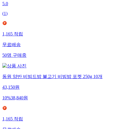
5.0
(
1
)
1,165
적립
무료배송
50
명
구매중
동원 양반 비빔드밥 불고기 비빔밥 포켓 250g 10개
43,150
원
10
%
38,840
원
1,165
적립