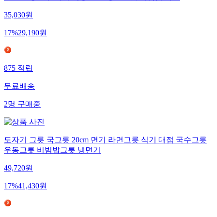
코렐 모닝블루 사각 믹싱볼 1P 냉면그릇 비빔밥 라면
35,030
원
17
%
29,190
원
875
적립
무료배송
2
명
구매중
도자기 그릇 국그릇 20cm 면기 라면그릇 식기 대접 국수그릇
우동그릇 비빔밥그릇 냉면기
49,720
원
17
%
41,430
원