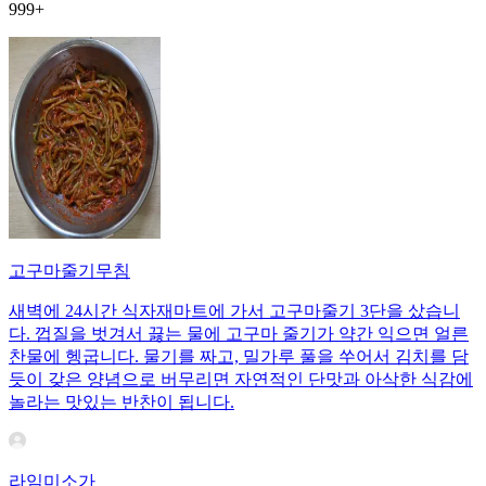
999+
고구마줄기무침
새벽에 24시간 식자재마트에 가서 고구마줄기 3단을 샀습니
다. 껍질을 벗겨서 끓는 물에 고구마 줄기가 약간 익으면 얼른
찬물에 헹굽니다. 물기를 짜고, 밀가루 풀을 쑤어서 김치를 담
듯이 갖은 양념으로 버무리면 자연적인 단맛과 아삭한 식감에
놀라는 맛있는 반찬이 됩니다.
라임미소가