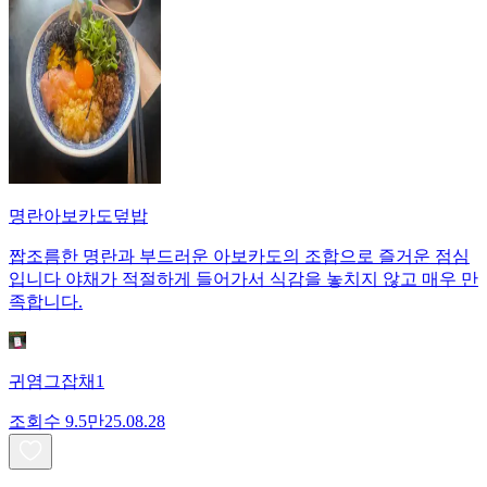
명란아보카도덮밥
짭조름한 명란과 부드러운 아보카도의 조합으로 즐거운 점심
입니다 야채가 적절하게 들어가서 식감을 놓치지 않고 매우 만
족합니다.
귀염그잡채1
조회수
9.5만
25.08.28