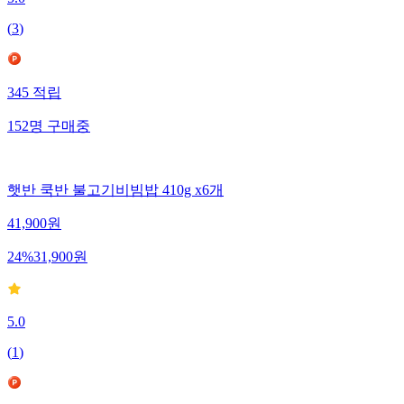
5.0
(
3
)
345
적립
152
명
구매중
햇반 쿡반 불고기비빔밥 410g x6개
41,900
원
24
%
31,900
원
5.0
(
1
)