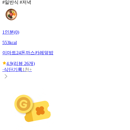
#일반식 #저녁
1인분(0)
553kcal
이마트24
돈까스카레덮밥
4.9
(리뷰
26
개)
·
식단기록
1천+