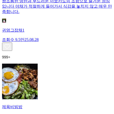
짭조름한 명란과 부드러운 아보카도의 조합으로 즐거운 점심
입니다 야채가 적절하게 들어가서 식감을 놓치지 않고 매우 만
족합니다.
귀염그잡채1
조회수
9.5만
25.08.28
999+
제육비빔밥