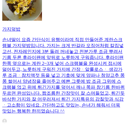
가지덮밥
손녀딸이 요즘 간단식이 유행이라며 직접 만들어준 계란스크
램블 가지덮밥입니다. 가지는 크게 반갈라 오징어처럼 칼집넣
고선, 전자레인지에 3분 돌려 꺼네놓고 전분가루 조금 뿌려서
기름 두른 후라이팬에 앞뒤로 노릇하게 구워줍니다. 후라이팬
한쪽 옆으로는 계란 2~3개 넣어 스크램블을 완성시켜 접시에
덜어두고, 노릇하게 구워진 가지에 간장ㆍ알룰로스ㆍ 생강가
루 조금ㆍ참치액젓 등을 넣고 기호에 맞게 양파나 청양고추 쫑
쫑 썰어서 양념장을 졸여주고 예쁜 그릇에 밥 조금 그위에 스
크램블 얹고 위에 튀긴가지를 덮어서 깨나 쪽파 참기름 한바퀴
두르면 완성입니다. 짭조름한 간장맛이 잘 스며들었고, 튀긴듯
바삭한 가지와 잘 어우러져서 튀긴 가지특유의 감칠맛과 식감
ㆍ고소함이 있네요. 간단하고도 맛있는, 손녀가 해줘서 더욱
맛있는 행복한 한끼였습니다 ^^