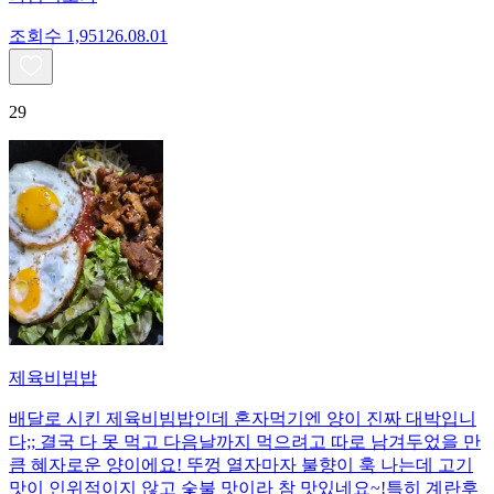
조회수
1,951
26.08.01
29
제육비빔밥
배달로 시킨 제육비빔밥인데 혼자먹기엔 양이 진짜 대박입니
다;; 결국 다 못 먹고 다음날까지 먹으려고 따로 남겨두었을 만
큼 혜자로운 양이에요! 뚜껑 열자마자 불향이 훅 나는데 고기
맛이 인위적이지 않고 숯불 맛이라 참 맛있네요~!특히 계란후