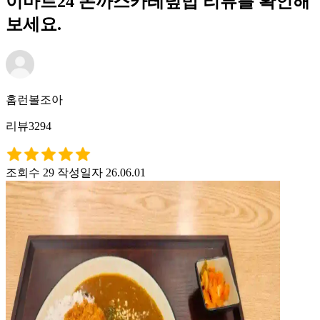
이마트24 돈까스카레덮밥 리뷰를 확인해
보세요.
홈런볼조아
리뷰3294
조회수 29
작성일자 26.06.01