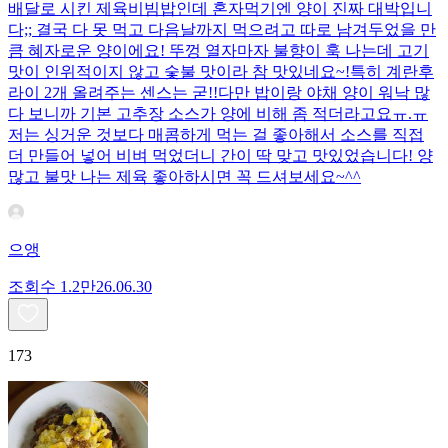
배달로 시킨 제육비빔밥인데 혼자먹기엔 양이 진짜 대박입니
다;; 결국 다 못 먹고 다음날까지 먹으려고 따로 남겨두었을 만
큼 혜자로운 양이에요! 뚜껑 열자마자 불향이 훅 나는데 고기
맛이 인위적이지 않고 숯불 맛이라 참 맛있네요~!특히 계란후
라이 2개 올려주는 센스는 굳!! ​다만 밥이랑 야채 양이 워낙 많
다 보니까 기본 고추장 소스가 양에 비해 좀 적더라고요ㅠ.ㅠ
저는 싱거운 것보다 매콤하게 먹는 걸 좋아해서 소스를 직접
더 만들어 넣어 비벼 먹었더니 간이 딱 맞고 맛있었습니다! 양
많고 불맛 나는 제육 좋아하시면 꼭 드셔보세요~^^
으앵
조회수
1.2만
26.06.30
173