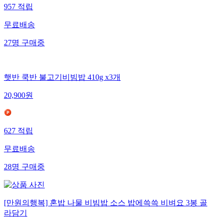
957
적립
무료배송
27
명
구매중
햇반 쿡반 불고기비빔밥 410g x3개
20,900
원
627
적립
무료배송
28
명
구매중
[만원의행복] 혼밥 나물 비빔밥 소스 밥에쓱쓱 비벼요 3봉 골
라담기