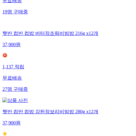
무료배송
19
명
구매중
햇반 컵반 컵밥 버터장조림비빔밥 216g x12개
37,900
원
1,137
적립
무료배송
27
명
구매중
햇반 컵반 컵밥 강된장보리비빔밥 280g x12개
37,900
원