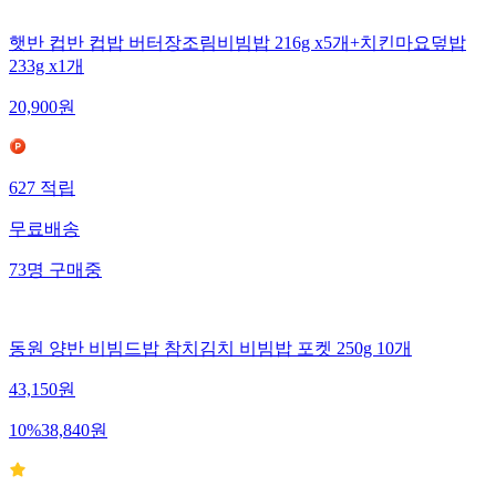
햇반 컵반 컵밥 버터장조림비빔밥 216g x5개+치킨마요덮밥
233g x1개
20,900
원
627
적립
무료배송
73
명
구매중
동원 양반 비빔드밥 참치김치 비빔밥 포켓 250g 10개
43,150
원
10
%
38,840
원