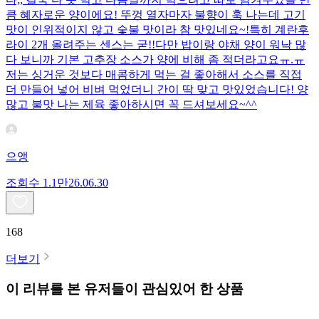
큼 혜자로운 양이에요! 뚜껑 열자마자 불향이 훅 나는데 고기
맛이 인위적이지 않고 숯불 맛이라 참 맛있네요~!특히 계란후
라이 2개 올려주는 센스는 굳!! ​다만 밥이랑 야채 양이 워낙 많
다 보니까 기본 고추장 소스가 양에 비해 좀 적더라고요ㅠ.ㅠ
저는 싱거운 것보다 매콤하게 먹는 걸 좋아해서 소스를 직접
더 만들어 넣어 비벼 먹었더니 간이 딱 맞고 맛있었습니다! 양
많고 불맛 나는 제육 좋아하시면 꼭 드셔보세요~^^
으앵
조회수
1.1만
26.06.30
168
더보기
이 리뷰를 본 유저들이 관심있어 한 상품