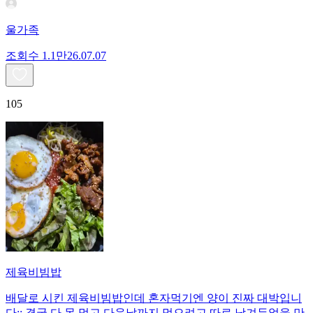
울가족
조회수
1.1만
26.07.07
105
제육비빔밥
배달로 시킨 제육비빔밥인데 혼자먹기엔 양이 진짜 대박입니
다;; 결국 다 못 먹고 다음날까지 먹으려고 따로 남겨두었을 만