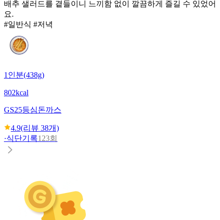
배추 샐러드를 곁들이니 느끼함 없이 깔끔하게 즐길 수 있었어
요.
#일반식 #저녁
1인분(438g)
802kcal
GS25
등심돈까스
4.9
(리뷰
38
개)
·
식단기록
123회