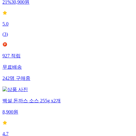
21
%
30,900
원
5.0
(
3
)
927
적립
무료배송
242
명
구매중
백설 돈까스 소스 255g x2개
8,900
원
4.7