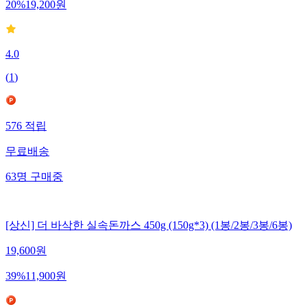
20
%
19,200
원
4.0
(
1
)
576
적립
무료배송
63
명
구매중
[상신] 더 바삭한 실속돈까스 450g (150g*3) (1봉/2봉/3봉/6봉)
19,600
원
39
%
11,900
원