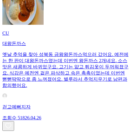
CU
대왕돈까스
옛날 추억을 찾아 성북동 금왕왕돈까스먹으러 갔어요. 예전에
는 한 판이 대왕돈까스였는데 이번엔 왕돈까스 2개네요. 소스
맛은 새콤하게 바뀌었구요. 고기는 얇고 튀김옷이 두꺼워졌구
요. 식감은 예전엔 겉은 파삭하고 속은 촉촉이였는데 이번엔
뻗뻗딱딱으로 좀 느껴졌어요. 별루라서 추억지우기로 남편과
합의했어요.
걷고예뻐지자
조회수
518
26.04.26