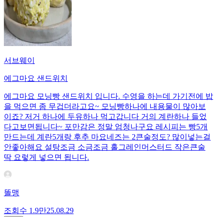
서브웨이
에그마요 샌드위치
에그마요 모닝빵 샌드위치 입니다. 수영을 하는데 가기전에 밥
을 먹으면 좀 무겁더라고요~ 모닝빵하나에 내용물이 많아보
이죠? 저거 하나에 두유하나 먹고갑니다 거의 계란하나 들었
다고보면됩니다~ 포만감은 정말 엄청나구요 레시피는 빵5개
만드는데 계란5개랑 후추 마요네즈는 2큰술정도? 많이넣는걸
안좋아해요 설탕조금 소금조금 홀그레인머스터드 작은큰술
딱 요렇게 넣으면 됩니다.
똘맹
조회수
1.9만
25.08.29