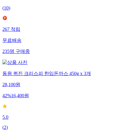
(
10
)
267
적립
무료배송
235
명
구매중
동원 퀴진 크리스피 한입돈까스 450g x 3개
28,100
원
42
%
16,400
원
5.0
(
2
)