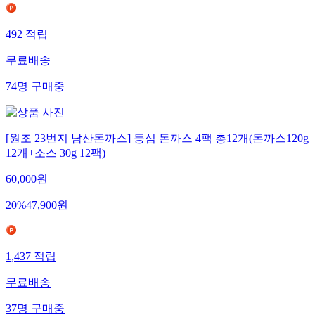
492
적립
무료배송
74
명
구매중
[원조 23번지 남산돈까스] 등심 돈까스 4팩 총12개(돈까스120g
12개+소스 30g 12팩)
60,000
원
20
%
47,900
원
1,437
적립
무료배송
37
명
구매중