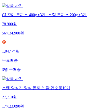
CJ 꼬마 돈까스 400g x3개+스틱 돈까스 200g x3개
78,900
원
56
%
34,900
원
1,047
적립
무료배송
3
명
구매중
스텐 양식기 양식 돈까스 칼 업소용10개
27,710
원
17
%
23,090
원