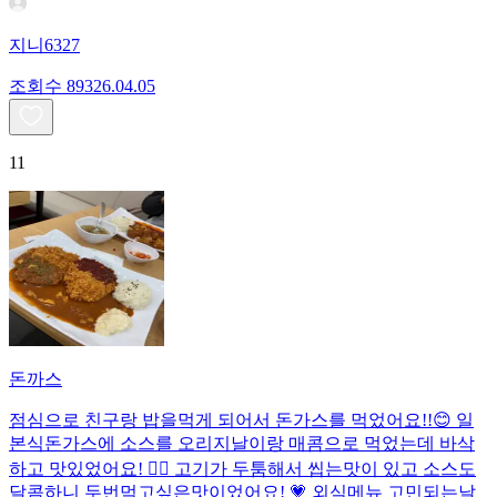
지니6327
조회수
893
26.04.05
11
돈까스
점심으로 친구랑 밥을먹게 되어서 돈가스를 먹었어요!!😊 일
본식돈가스에 소스를 오리지날이랑 매콤으로 먹었는데 바삭
하고 맛있었어요! 👍🏻 고기가 두툼해서 씹는맛이 있고 소스도
달콤하니 두번먹고싶은맛이었어요! 💗 외식메뉴 고민되는날