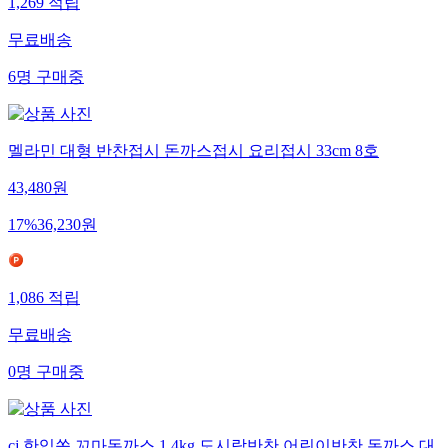
1,269
적립
무료배송
6
명
구매중
멜라민 대형 반찬접시 돈까스접시 요리접시 33cm 8호
43,480
원
17
%
36,230
원
1,086
적립
무료배송
0
명
구매중