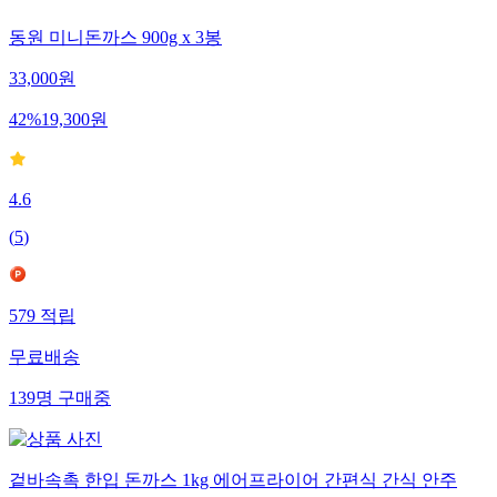
동원 미니돈까스 900g x 3봉
33,000
원
42
%
19,300
원
4.6
(
5
)
579
적립
무료배송
139
명
구매중
겉바속촉 한입 돈까스 1kg 에어프라이어 간편식 간식 안주