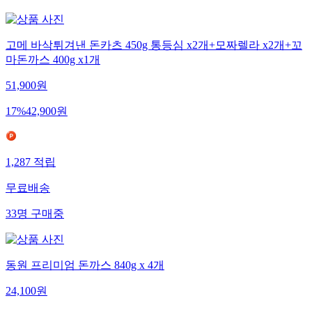
고메 바삭튀겨낸 돈카츠 450g 통등심 x2개+모짜렐라 x2개+꼬
마돈까스 400g x1개
51,900
원
17
%
42,900
원
1,287
적립
무료배송
33
명
구매중
동원 프리미엄 돈까스 840g x 4개
24,100
원