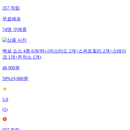
357
적립
무료배송
74
명
구매중
백설 소스 4종 6개(허니머스터드 2개+스위트칠리 2개+스테이
크 1개+돈까스 1개)
48,900
원
59
%
19,900
원
5.0
(
1
)