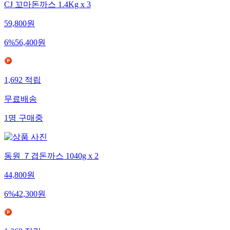
CJ 꼬마돈까스 1.4Kg x 3
59,800
원
6
%
56,400
원
1,692
적립
무료배송
1
명
구매중
동원 ７겹돈까스 1040g x 2
44,800
원
6
%
42,300
원