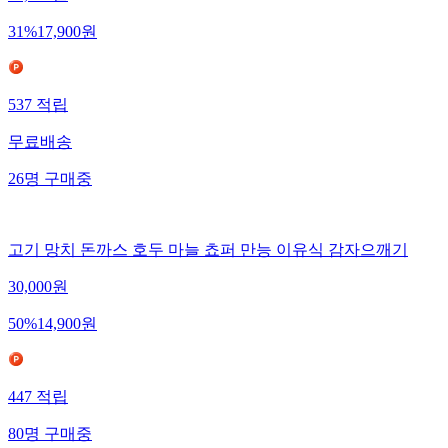
25,900
원
31
%
17,900
원
537
적립
무료배송
26
명
구매중
고기 망치 돈까스 호두 마늘 쵸퍼 만능 이유식 감자으깨기
30,000
원
50
%
14,900
원
447
적립
80
명
구매중