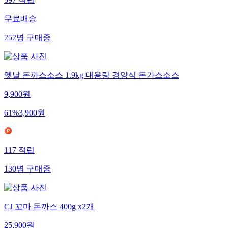
597
적립
무료배송
252
명
구매중
옛날 돈까스소스 1.9kg 대용량 경양식 돈가스소스
9,900
원
61
%
3,900
원
117
적립
130
명
구매중
CJ 꼬마 돈까스 400g x2개