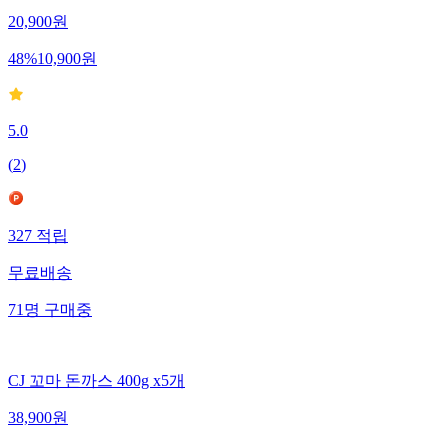
20,900
원
48
%
10,900
원
5.0
(
2
)
327
적립
무료배송
71
명
구매중
CJ 꼬마 돈까스 400g x5개
38,900
원