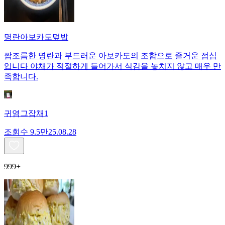
명란아보카도덮밥
짭조름한 명란과 부드러운 아보카도의 조합으로 즐거운 점심
입니다 야채가 적절하게 들어가서 식감을 놓치지 않고 매우 만
족합니다.
귀염그잡채1
조회수
9.5만
25.08.28
999+