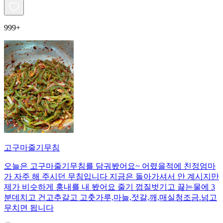
999+
고구마줄기무침
오늘은 고구마줄기무침를 담궈봤어요~ 어렸을적에 친정엄마
가 자주 해 주시던 무침입니다 지금은 돌아가셔서 안 계시지만
제가 비슷하게 훙내를 내 봤어요 줄기 껍질벗기고 끓는물에 3
분데치고 건고추갈고 고춧가루,마늘,젓갈,깨,매실청조금.넘고
무치면 됩니다