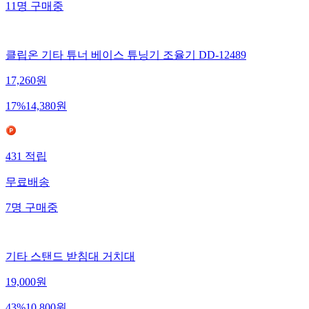
11
명
구매중
클립온 기타 튜너 베이스 튜닝기 조율기 DD-12489
17,260
원
17
%
14,380
원
431
적립
무료배송
7
명
구매중
기타 스탠드 받침대 거치대
19,000
원
43
%
10,800
원