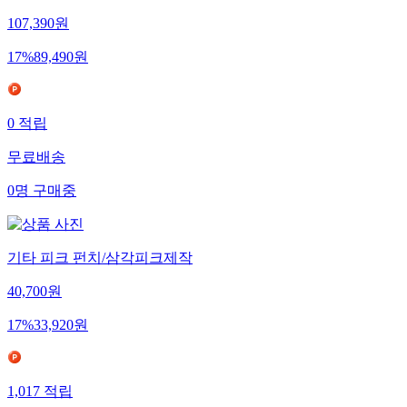
107,390
원
17
%
89,490
원
0
적립
무료배송
0
명
구매중
기타 피크 펀치/삼각피크제작
40,700
원
17
%
33,920
원
1,017
적립