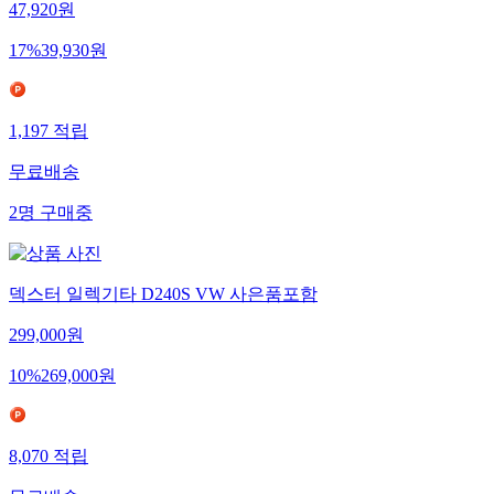
47,920
원
17
%
39,930
원
1,197
적립
무료배송
2
명
구매중
덱스터 일렉기타 D240S VW 사은품포함
299,000
원
10
%
269,000
원
8,070
적립