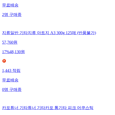
무료배송
2
명
구매중
지류일반 기타지류 아트지 A3 300g 125매 (반품불가)
57,760
원
17
%
48,130
원
1,443
적립
무료배송
0
명
구매중
카포튜너 기타튜너 기타카포 통기타 피크 어쿠스틱