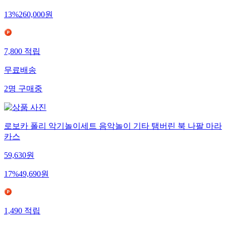
13
%
260,000
원
7,800
적립
무료배송
2
명
구매중
로보카 폴리 악기놀이세트 음악놀이 기타 탬버린 북 나팔 마라
카스
59,630
원
17
%
49,690
원
1,490
적립