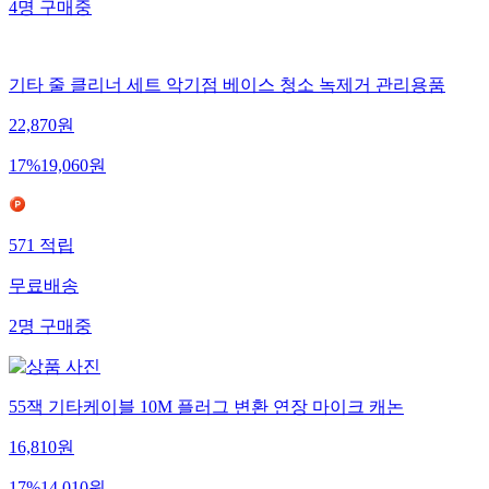
4
명
구매중
기타 줄 클리너 세트 악기점 베이스 청소 녹제거 관리용품
22,870
원
17
%
19,060
원
571
적립
무료배송
2
명
구매중
55잭 기타케이블 10M 플러그 변환 연장 마이크 캐논
16,810
원