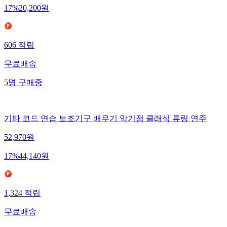
17
%
20,200
원
606
적립
무료배송
5
명
구매중
기타 코드 연습 보조기구 배우기 악기점 클래식 튜링 연주
52,970
원
17
%
44,140
원
1,324
적립
무료배송