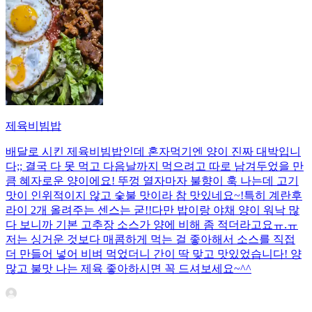
제육비빔밥
배달로 시킨 제육비빔밥인데 혼자먹기엔 양이 진짜 대박입니
다;; 결국 다 못 먹고 다음날까지 먹으려고 따로 남겨두었을 만
큼 혜자로운 양이에요! 뚜껑 열자마자 불향이 훅 나는데 고기
맛이 인위적이지 않고 숯불 맛이라 참 맛있네요~!특히 계란후
라이 2개 올려주는 센스는 굳!! ​다만 밥이랑 야채 양이 워낙 많
다 보니까 기본 고추장 소스가 양에 비해 좀 적더라고요ㅠ.ㅠ
저는 싱거운 것보다 매콤하게 먹는 걸 좋아해서 소스를 직접
더 만들어 넣어 비벼 먹었더니 간이 딱 맞고 맛있었습니다! 양
많고 불맛 나는 제육 좋아하시면 꼭 드셔보세요~^^