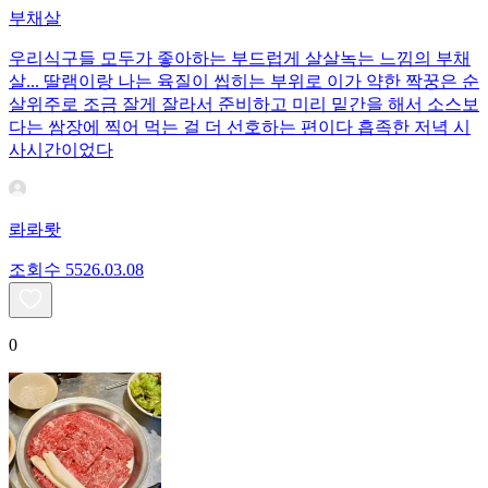
부채살
우리식구들 모두가 좋아하는 부드럽게 살살녹는 느낌의 부채
살... 딸램이랑 나는 육질이 씹히는 부위로 이가 약한 짝꿍은 순
살위주로 조금 잘게 잘라서 준비하고 미리 밑간을 해서 소스보
다는 쌈장에 찍어 먹는 걸 더 선호하는 편이다 흡족한 저녁 시
사시간이었다
롸롸뢋
조회수
55
26.03.08
0