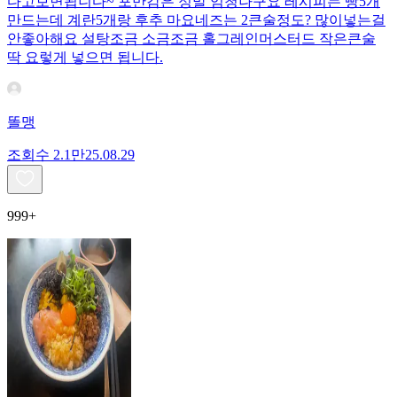
다고보면됩니다~ 포만감은 정말 엄청나구요 레시피는 빵5개
만드는데 계란5개랑 후추 마요네즈는 2큰술정도? 많이넣는걸
안좋아해요 설탕조금 소금조금 홀그레인머스터드 작은큰술
딱 요렇게 넣으면 됩니다.
똘맹
조회수
2.1만
25.08.29
999+