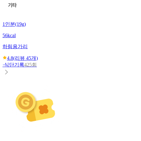
1인분(19g)
56kcal
하림
용가리
4.8
(리뷰
45
개)
·
식단기록
425회