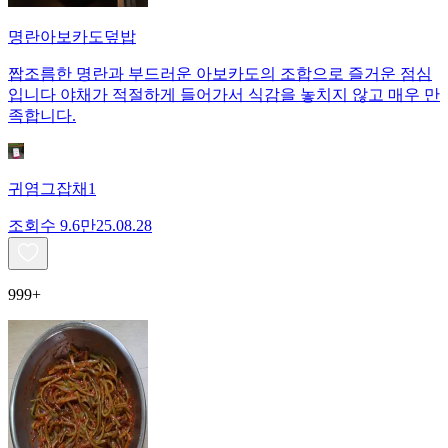
명란아보카도덮밥
짭조름한 명란과 부드러운 아보카도의 조합으로 즐거운 점심
입니다 야채가 적절하게 들어가서 식감을 놓치지 않고 매우 만
족합니다.
귀염그잡채1
조회수
9.6만
25.08.28
999+