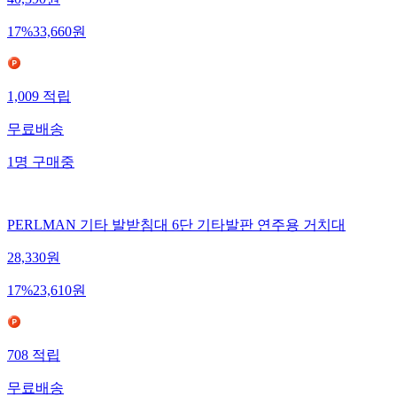
40,390
원
17
%
33,660
원
1,009
적립
무료배송
1
명
구매중
PERLMAN 기타 발받침대 6단 기타발판 연주용 거치대
28,330
원
17
%
23,610
원
708
적립
무료배송