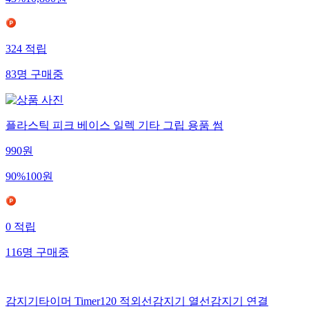
324
적립
83
명
구매중
플라스틱 피크 베이스 일렉 기타 그립 용품 썸
990
원
90
%
100
원
0
적립
116
명
구매중
감지기타이머 Timer120 적외선감지기 열선감지기 연결