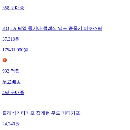
3
명
구매중
KQ-1A 픽업 통기타 클래식 앰프 증폭기 어쿠스틱
37,310
원
17
%
31,090
원
932
적립
무료배송
4
명
구매중
클래식기타카포 집게형 우드 기타카포
24,240
원