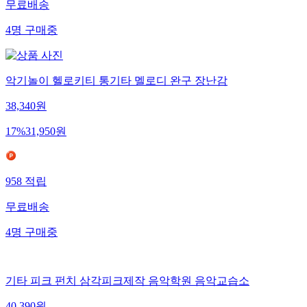
무료배송
4
명
구매중
악기놀이 헬로키티 통기타 멜로디 완구 장난감
38,340
원
17
%
31,950
원
958
적립
무료배송
4
명
구매중
기타 피크 펀치 삼각피크제작 음악학원 음악교습소