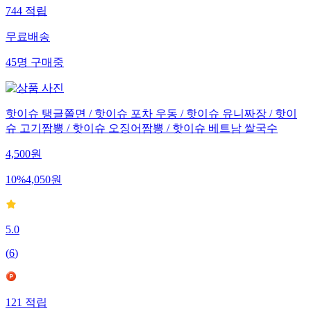
744
적립
무료배송
45
명
구매중
핫이슈 탱글쫄면 / 핫이슈 포차 우동 / 핫이슈 유니짜장 / 핫이
슈 고기짬뽕 / 핫이슈 오징어짬뽕 / 핫이슈 베트남 쌀국수
4,500
원
10
%
4,050
원
5.0
(
6
)
121
적립