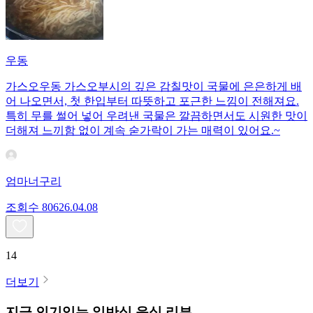
우동
가스오우동 가스오부시의 깊은 감칠맛이 국물에 은은하게 배
어 나오면서, 첫 한입부터 따뜻하고 포근한 느낌이 전해져요.
특히 무를 썰어 넣어 우려낸 국물은 깔끔하면서도 시원한 맛이
더해져 느끼함 없이 계속 숟가락이 가는 매력이 있어요.~
엄마너구리
조회수
806
26.04.08
14
더보기
지금 인기있는
일반식
음식 리뷰