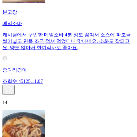
본고장
메밀소바
캐시딜에서 구입한 메일소바 4분 정도 끓여서 소스에 파조금
썰어넣고 면을 조금 적셔 먹었더니 맛나네요. 소화도 잘되고
요. 양도 않아서 한끼식사로 좋아요.
종다리경아
조회수
451
25.11.07
14