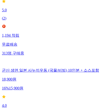
5.0
(
2
)
1,194
적립
무료배송
313
명
구매중
군산 생면 일본 사누끼우동 (국물/비빔) 10인분 + 소스포함
18,900
원
16
%
15,900
원
4.0