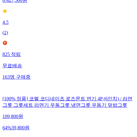
6
%
27,500
원
4.5
(
2
)
825
적립
무료배송
163
명
구매중
[100% 정품] 코렐 코디네이츠 로즈몬트 면기 4P (6인치) / 라면
그릇 그릇세트 라면기 우동그릇 냉면그릇 우동기 덮밥그릇
109,800
원
64
%
39,800
원