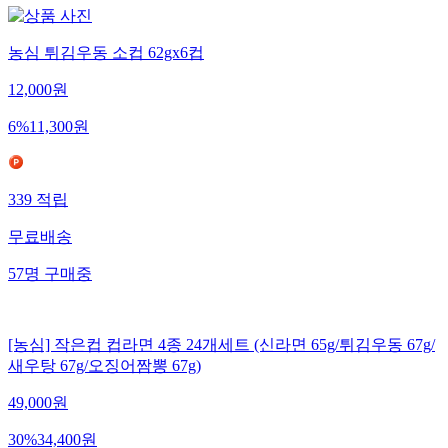
농심 튀김우동 소컵 62gx6컵
12,000
원
6
%
11,300
원
339
적립
무료배송
57
명
구매중
[농심] 작은컵 컵라면 4종 24개세트 (신라면 65g/튀김우동 67g/
새우탕 67g/오징어짬뽕 67g)
49,000
원
30
%
34,400
원