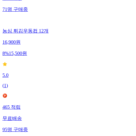
71
명
구매중
농심 튀김우동컵 12개
16,900
원
8
%
15,500
원
5.0
(
1
)
465
적립
무료배송
95
명
구매중