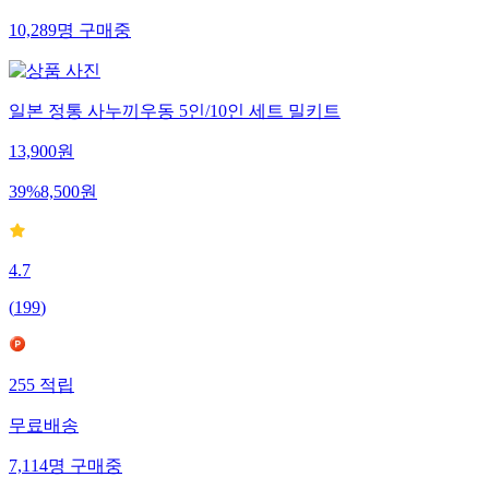
10,289
명
구매중
일본 정통 사누끼우동 5인/10인 세트 밀키트
13,900
원
39
%
8,500
원
4.7
(
199
)
255
적립
무료배송
7,114
명
구매중