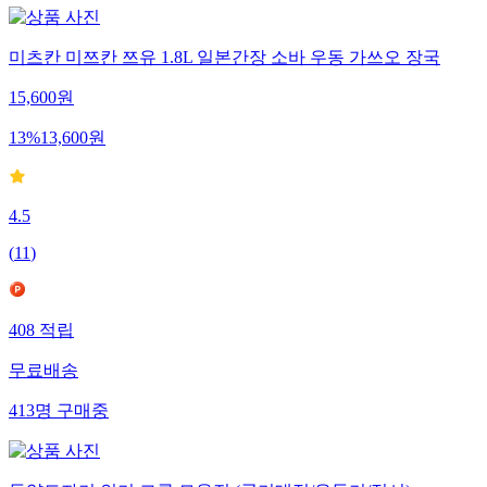
미츠칸 미쯔칸 쯔유 1.8L 일본간장 소바 우동 가쓰오 장국
15,600
원
13
%
13,600
원
4.5
(
11
)
408
적립
무료배송
413
명
구매중