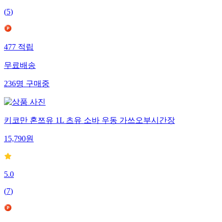
(
5
)
477
적립
무료배송
236
명
구매중
키코만 혼쯔유 1L 츠유 소바 우동 가쓰오부시간장
15,790
원
5.0
(
7
)