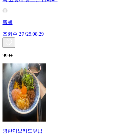
똘맹
조회수
2만
25.08.29
999+
명란아보카도덮밥