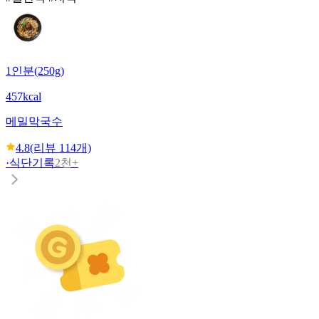
1인분(250g)
457kcal
메밀막국수
4.8
(리뷰
114
개)
·
식단기록
2천+