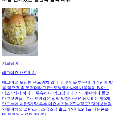
서브웨이
에그마요 샌드위치
에그마요 모닝빵 샌드위치 입니다. 수영을 하는데 가기전에 밥
을 먹으면 좀 무겁더라고요~ 모닝빵하나에 내용물이 많아보
이죠? 저거 하나에 두유하나 먹고갑니다 거의 계란하나 들었
다고보면됩니다~ 포만감은 정말 엄청나구요 레시피는 빵5개
만드는데 계란5개랑 후추 마요네즈는 2큰술정도? 많이넣는걸
안좋아해요 설탕조금 소금조금 홀그레인머스터드 작은큰술
딱 요렇게 넣으면 됩니다.