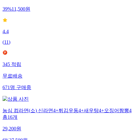
39
%
11,500
원
4.4
(
11
)
345
적립
무료배송
671
명
구매중
농심 컵라면(소) 신라면4+튀김우동4+새우탕4+오징어짬뽕4
총16개
29,200
원