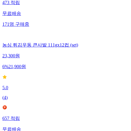
473
적립
무료배송
171
명
구매중
농심 튀김우동 큰사발 111gx12컵 (set)
23,300
원
6
%
21,900
원
5.0
(
4
)
657
적립
무료배송