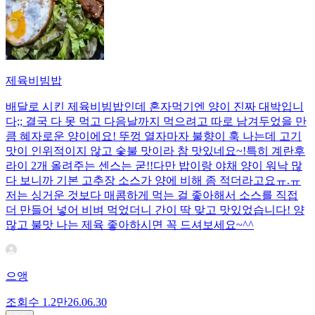
제육비빔밥
배달로 시킨 제육비빔밥인데 혼자먹기엔 양이 진짜 대박입니
다;; 결국 다 못 먹고 다음날까지 먹으려고 따로 남겨두었을 만
큼 혜자로운 양이에요! 뚜껑 열자마자 불향이 훅 나는데 고기
맛이 인위적이지 않고 숯불 맛이라 참 맛있네요~!특히 계란후
라이 2개 올려주는 센스는 굳!! ​다만 밥이랑 야채 양이 워낙 많
다 보니까 기본 고추장 소스가 양에 비해 좀 적더라고요ㅠ.ㅠ
저는 싱거운 것보다 매콤하게 먹는 걸 좋아해서 소스를 직접
더 만들어 넣어 비벼 먹었더니 간이 딱 맞고 맛있었습니다! 양
많고 불맛 나는 제육 좋아하시면 꼭 드셔보세요~^^
으앵
조회수
1.2만
26.06.30