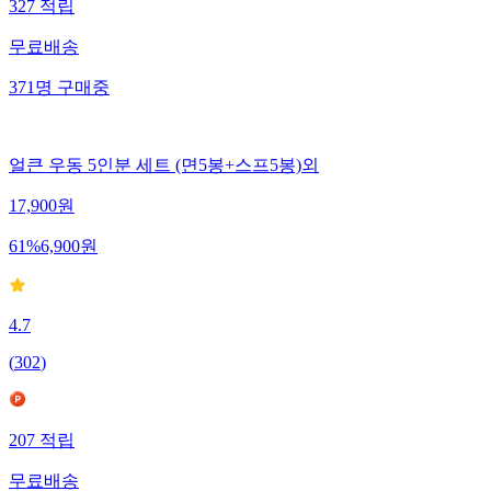
327
적립
무료배송
371
명
구매중
얼큰 우동 5인분 세트 (면5봉+스프5봉)외
17,900
원
61
%
6,900
원
4.7
(
302
)
207
적립
무료배송