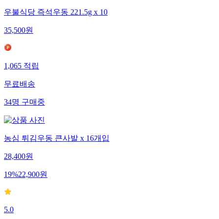
우불식당 즉석우동 221.5g x 10
35,500
원
1,065
적립
무료배송
34
명
구매중
농심 튀김우동 큰사발 x 16개입
28,400
원
19
%
22,900
원
5.0