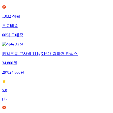
1,032
적립
무료배송
66
명
구매중
튀김우동 큰사발 111gX16개 컵라면 한박스
34,800
원
29
%
24,800
원
5.0
(
2
)