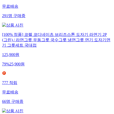
무료배송
291
명
구매중
[100% 정품] 코렐 코디네이츠 브리즈스톤 도자기 라면기 2P
(그린) / 라면그릇 우동그릇 국수그릇 냉면그릇 면기 도자기면
기 그릇세트 국대접
125,900
원
79
%
25,900
원
777
적립
무료배송
66
명
구매중