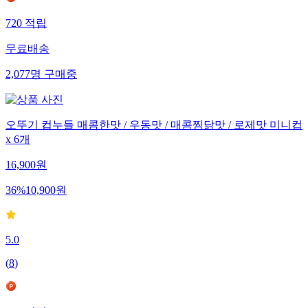
720
적립
무료배송
2,077
명
구매중
오뚜기 컵누들 매콤한맛 / 우동맛 / 매콤찜닭맛 / 로제맛 미니컵
x 6개
16,900
원
36
%
10,900
원
5.0
(
8
)