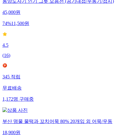
동양도자기 인기 그릇 모음전 (공기대접/우동기/접시)
45,000
원
74
%
11,500
원
4.5
(
16
)
345
적립
무료배송
1,172
명
구매중
부산 명물 물떡과 꼬치어묵 80% 20개입 외 어묵/우동
18,900
원