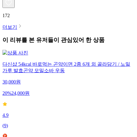
172
더보기
이 리뷰를 본 유저들이 관심있어 한 상품
다신샵 54kcal 바로먹는 곤약이면 2종 6개 외 골라담기 / 노밀
가루 발효곤약 모밀소바 우동
30,000
원
20
%
24,000
원
4.9
(
9
)