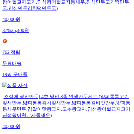
왕어혈교자고기,딤섬왕어혈교자통새우,진심만두고기떡만두
국,진심만두김치떡만두국)
40,000
원
37
%
25,400
원
762
적립
무료배송
19
명
구매중
[조정애 명인만두] 4호 명인 8종 인생만두세트 (얇피통통고기
잎새만두,얇피통통김치잎새만두,얇피통통갈비맛만두,얇피통
통새우만두,김말이맛왕교자,고추왕교자,딤섬왕어혈교자고기,
딤섬왕어혈교자통새우)
40,000
원