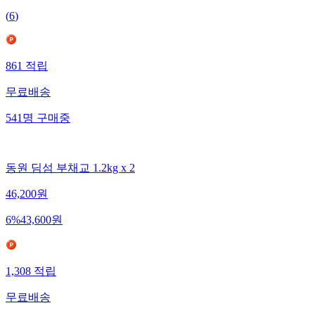
(
6
)
861
적립
무료배송
541
명
구매중
동원 딤섬 부채교 1.2kg x 2
46,200
원
6
%
43,600
원
1,308
적립
무료배송