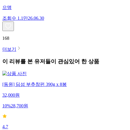
으앵
조회수
1.1만
26.06.30
168
더보기
이 리뷰를 본 유저들이 관심있어 한 상품
[동원] 딤섬 부추창펀 390g x 8봉
32,000
원
10
%
28,700
원
4.7