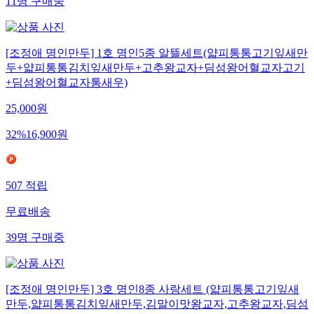
11
명
구매중
[조정애 명인만두] 1호 명인5종 알뜰세트(얇피통통고기잎새만
두+얇피통통김치잎새만두+고추왕교자+딤섬왕어혈교자고기
+딤섬왕어혈교자통새우)
25,000
원
32
%
16,900
원
507
적립
무료배송
39
명
구매중
[조정애 명인만두] 3호 명인8종 사랑세트 (얇피통통고기잎새
만두,얇피통통김치잎새만두,김말이맛왕교자,고추왕교자,딤섬