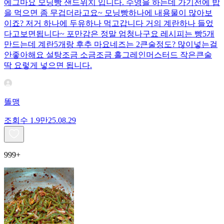
에그마요 모닝빵 샌드위치 입니다. 수영을 하는데 가기전에 밥
을 먹으면 좀 무겁더라고요~ 모닝빵하나에 내용물이 많아보
이죠? 저거 하나에 두유하나 먹고갑니다 거의 계란하나 들었
다고보면됩니다~ 포만감은 정말 엄청나구요 레시피는 빵5개
만드는데 계란5개랑 후추 마요네즈는 2큰술정도? 많이넣는걸
안좋아해요 설탕조금 소금조금 홀그레인머스터드 작은큰술
딱 요렇게 넣으면 됩니다.
똘맹
조회수
1.9만
25.08.29
999+