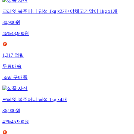
크레잇 복주머니 딤섬 1kg x2개+야채고기말이 1kg x1개
80,900
원
46
%
43,900
원
1,317
적립
무료배송
56
명
구매중
크레잇 복주머니 딤섬 1kg x4개
86,900
원
47
%
45,900
원