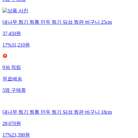
9
명
구매중
대나무 찜기 찜통 만두 찜기 딤섬 찜판 바구니 25cm
37,450
원
17
%
31,210
원
936
적립
무료배송
5
명
구매중
대나무 찜기 찜통 만두 찜기 딤섬 찜판 바구니 18cm
28,070
원
17
%
23,390
원