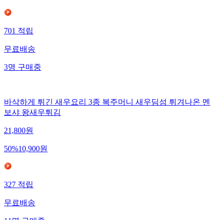
701
적립
무료배송
3
명
구매중
바삭하게 튀긴 새우요리 3종 복주머니 새우딤섬 튀겨나온 멘
보샤 왕새우튀김
21,800
원
50
%
10,900
원
327
적립
무료배송