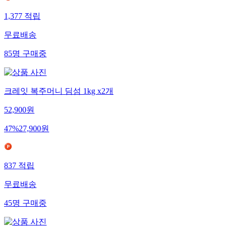
1,377
적립
무료배송
85
명
구매중
크레잇 복주머니 딤섬 1kg x2개
52,900
원
47
%
27,900
원
837
적립
무료배송
45
명
구매중