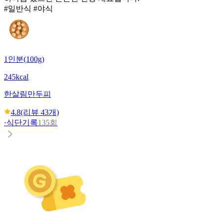
#일반식 #야식
1인분(100g)
245kcal
한살림
만두피
4.8
(리뷰
43
개)
·
식단기록
135회