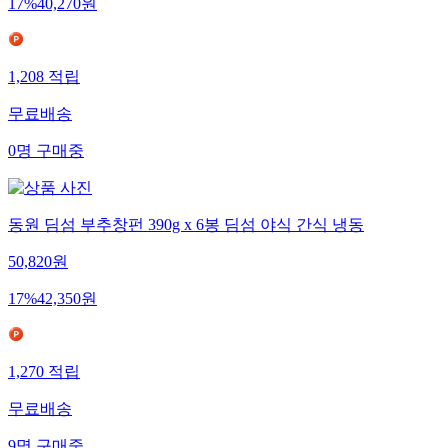
17
%
40,270
원
1,208
적립
무료배송
0
명
구매중
동원 딤섬 부추창펀 390g x 6봉 딤섬 야식 간식 냉동
50,820
원
17
%
42,350
원
1,270
적립
무료배송