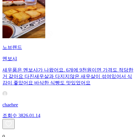
노브랜드
멘보샤
새우품은 멘보샤가 나왔어요. 6개에 9천원이면 가격도 적당한
거 같아요 다진새우살과 다지지않은 새우살이 섞여있어서 식
감이 좋았어요 바삭한 식빵도 맛있었어요
chaehee
조회수
38
26.01.14
0