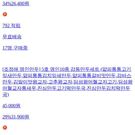
34
%
26,400
원
792
적립
무료배송
17
명
구매중
[조정애 명인만두] 5호 명인10종 감동만두세트 (얇피통통고기
잎새만두,얇피통통김치잎새만두,얇피통통갈비맛만두,감바스
만두,김말이맛왕교자,고추왕교자,딤섬왕어혈교자고기,딤섬왕
어혈교자통새우,진심만두고기떡만두국,진심만두김치떡만두
국)
45,000
원
29
%
31,900
원