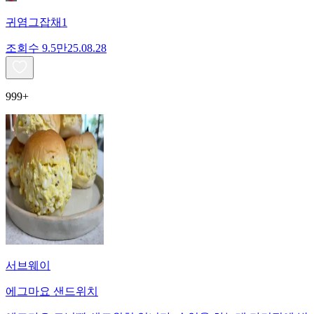
귀염그잡채1
조회수
9.5만
25.08.28
999+
서브웨이
에그마요 샌드위치