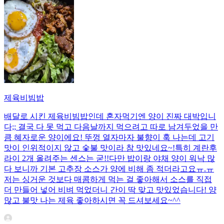
제육비빔밥
배달로 시킨 제육비빔밥인데 혼자먹기엔 양이 진짜 대박입니
다;; 결국 다 못 먹고 다음날까지 먹으려고 따로 남겨두었을 만
큼 혜자로운 양이에요! 뚜껑 열자마자 불향이 훅 나는데 고기
맛이 인위적이지 않고 숯불 맛이라 참 맛있네요~!특히 계란후
라이 2개 올려주는 센스는 굳!! ​다만 밥이랑 야채 양이 워낙 많
다 보니까 기본 고추장 소스가 양에 비해 좀 적더라고요ㅠ.ㅠ
저는 싱거운 것보다 매콤하게 먹는 걸 좋아해서 소스를 직접
더 만들어 넣어 비벼 먹었더니 간이 딱 맞고 맛있었습니다! 양
많고 불맛 나는 제육 좋아하시면 꼭 드셔보세요~^^