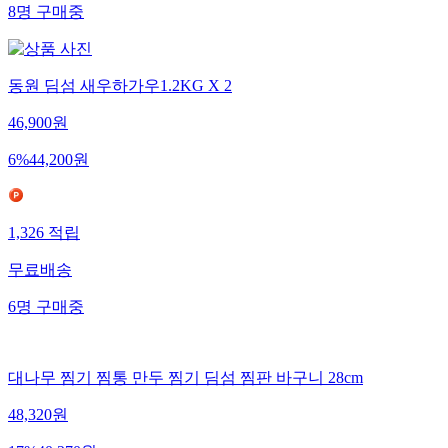
8
명
구매중
동원 딤섬 새우하가우1.2KG X 2
46,900
원
6
%
44,200
원
1,326
적립
무료배송
6
명
구매중
대나무 찜기 찜통 만두 찜기 딤섬 찜판 바구니 28cm
48,320
원