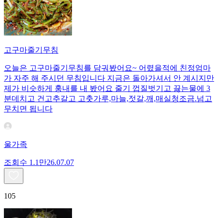
고구마줄기무침
오늘은 고구마줄기무침를 담궈봤어요~ 어렸을적에 친정엄마
가 자주 해 주시던 무침입니다 지금은 돌아가셔서 안 계시지만
제가 비슷하게 훙내를 내 봤어요 줄기 껍질벗기고 끓는물에 3
분데치고 건고추갈고 고춧가루,마늘,젓갈,깨,매실청조금.넘고
무치면 됩니다
울가족
조회수
1.1만
26.07.07
105