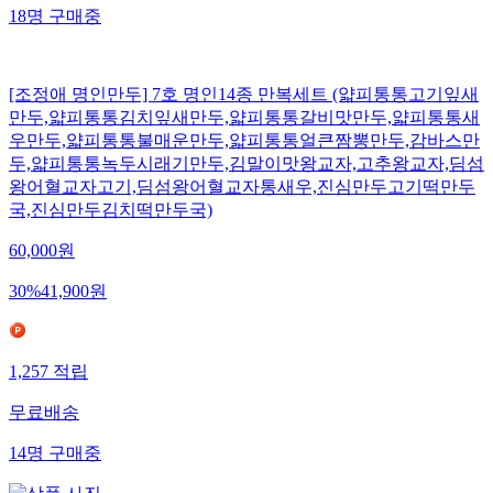
18
명
구매중
[조정애 명인만두] 7호 명인14종 만복세트 (얇피통통고기잎새
만두,얇피통통김치잎새만두,얇피통통갈비맛만두,얇피통통새
우만두,얇피통통불매운만두,얇피통통얼큰짬뽕만두,감바스만
두,얇피통통녹두시래기만두,김말이맛왕교자,고추왕교자,딤섬
왕어혈교자고기,딤섬왕어혈교자통새우,진심만두고기떡만두
국,진심만두김치떡만두국)
60,000
원
30
%
41,900
원
1,257
적립
무료배송
14
명
구매중