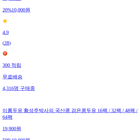
20
%
10,000
원
4.9
(
28
)
300
적립
무료배송
4,316
명
구매중
이롬두유 황성주박사의 국산콩 검은콩두유 16팩 / 32팩 / 48팩 /
64팩
19,900
원