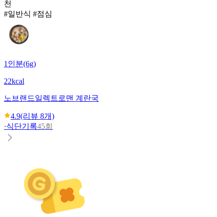
천
#일반식 #점심
1인분(6g)
22kcal
노브랜드
일렉트로맨 계란국
4.9
(리뷰
8
개)
·
식단기록
45회