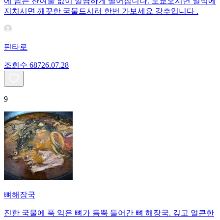
에 남는 잔여물 없이 깔끔하게 떨어집니다. 도쿄오시면 일식에
지치시면 깨끗한 국물드시러 한번 가보세요 강추입니다 .
핀타로
조회수
687
26.07.28
9
뼈해장국
진한 국물에 푹 익은 뼈가 듬뿍 들어간 뼈 해장국. 깊고 얼큰한