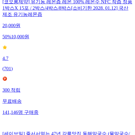
[코오롱제약] 유기농 레몬즙 레몬 100% 레몬수 NFC 착즙 정품
1박스X 15포 / 2박스/4박스/8박스[소비기한 2028. 01.12] 국산
제조 유기농레몬즙
20,000
원
50
%
10,000
원
4.7
(
701
)
300
적립
무료배송
141,146
명
구매중
[세이브밀] 줄서서먹는 47년 강릉맛집 동해막국수 (물막국수/