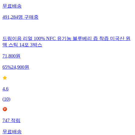
무료배송
491,284
명
구매중
드림이음 리얼 100% NFC 유기농 블루베리 즙 착즙 미국산 원
액 스틱 14포 3박스
71,800
원
65
%
24,900
원
4.6
(
10
)
747
적립
무료배송