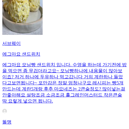
서브웨이
에그마요 샌드위치
에그마요 모닝빵 샌드위치 입니다. 수영을 하는데 가기전에 밥
을 먹으면 좀 무겁더라고요~ 모닝빵하나에 내용물이 많아보
이죠? 저거 하나에 두유하나 먹고갑니다 거의 계란하나 들었
다고보면됩니다~ 포만감은 정말 엄청나구요 레시피는 빵5개
만드는데 계란5개랑 후추 마요네즈는 2큰술정도? 많이넣는걸
안좋아해요 설탕조금 소금조금 홀그레인머스터드 작은큰술
딱 요렇게 넣으면 됩니다.
똘맹