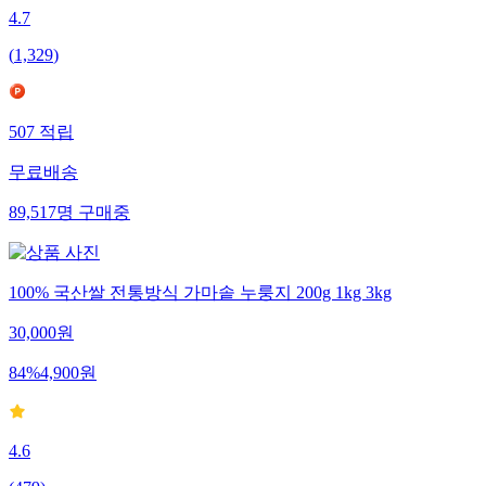
4.7
(
1,329
)
507
적립
무료배송
89,517
명
구매중
100% 국산쌀 전통방식 가마솥 누룽지 200g 1kg 3kg
30,000
원
84
%
4,900
원
4.6