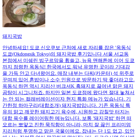
돼지국밥
안녕하세요! 도쿄 신오쿠보 근처에 새로 자리를 잡은 '옥동식
도쿄(Okdongsik Tokyo)의 돼지국밥 후기입니다 서울 서교동
본점에서 미쉐린 빕구르망을 휩쓸고, 뉴욕 맨해튼에 이어 도쿄
까지 점령한 옥동식! 한국에서도 워낙 유명한 곳이라 기대감
을 가득 안고 다녀왔어요. 매장 내부는 다찌(카운터) 석 위주로
꾸며져 있어 혼밥이나 소수 인원으로 방문하기 딱 좋더라고요.
옥동식 하면 역시 지리산 버크셔K 흑돼지로 끓여낸 맑은 돼지
곰탕이 시그니처죠. 하지만 일본 도쿄점에 왔다면 절대 놓쳐서
는 안 되는 컬래버레이션이자 현지 특화 메뉴가 있습니다. 기
간한정 하마구리(대합조개) 돼지국밥입니다. 기존 옥동식 특
유의 맑고 깨끗한 돼지고기 육수에, 시원하고 감칠맛 터지는
대합 육수를 레이어링한 메뉴입니다. 보통 '돼지국밥' 하면 떠
오르는 뽀얗고 진한 묵직함이 아니라, 마치 잘 끓인 프리미엄
지리처럼 투명하고 맑은 국물이에요. 잡내는 단 1도 없고, 입안