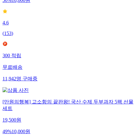
50
%
10,000
원
4.6
(
153
)
300
적립
무료배송
11,942
명
구매중
[만원의행복] 고소함의 끝판왕! 국산 수제 두부과자 5팩 선물
세트
19,500
원
49
%
10,000
원