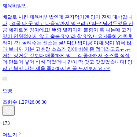
제육비빔밥
배달로 시킨 제육비빔밥인데 혼자먹기엔 양이 진짜 대박입니
다;; 결국 다 못 먹고 다음날까지 먹으려고 따로 남겨두었을 만
큼 혜자로운 양이에요! 뚜껑 열자마자 불향이 훅 나는데 고기
맛이 인위적이지 않고 숯불 맛이라 참 맛있네요~!특히 계란후
라이 2개 올려주는 센스는 굳!! ​다만 밥이랑 야채 양이 워낙 많
다 보니까 기본 고추장 소스가 양에 비해 좀 적더라고요ㅠ.ㅠ
저는 싱거운 것보다 매콤하게 먹는 걸 좋아해서 소스를 직접
더 만들어 넣어 비벼 먹었더니 간이 딱 맞고 맛있었습니다! 양
많고 불맛 나는 제육 좋아하시면 꼭 드셔보세요~^^
으앵
조회수
1.2만
26.06.30
173
더보기