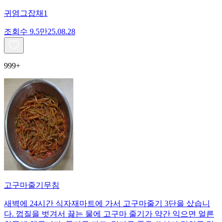
귀염그잡채1
조회수
9.5만
25.08.28
999+
고구마줄기무침
새벽에 24시간 식자재마트에 가서 고구마줄기 3단을 샀습니
다. 껍질을 벗겨서 끓는 물에 고구마 줄기가 약간 익으면 얼른