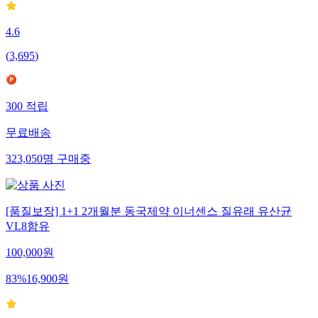
4.6
(
3,695
)
300
적립
무료배송
323,050
명
구매중
[품질보장] 1+1 2개월분 동국제약 이너센스 질유래 유산균
VL8함유
100,000
원
83
%
16,900
원