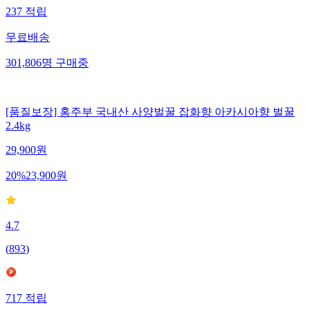
237
적립
무료배송
301,806
명
구매중
[품질보장] 홍주부 국내산 사양벌꿀 잡화향 아카시아향 벌꿀
2.4kg
29,900
원
20
%
23,900
원
4.7
(
893
)
717
적립