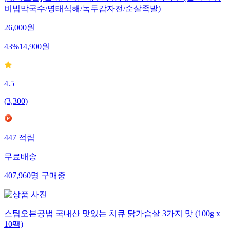
비빔막국수/명태식해/녹두감자전/순살족발)
26,000
원
43
%
14,900
원
4.5
(
3,300
)
447
적립
무료배송
407,960
명
구매중
스팀오븐공법 국내산 맛있는 치큐 닭가슴살 3가지 맛 (100g x
10팩)