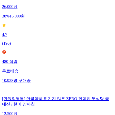
26,000
원
38
%
16,000
원
4.7
(
196
)
480
적립
무료배송
10,928
명
구매중
[만원의행복] 안국약품 튀기지 않은 ZERO 현미칩 무설탕 국
내산 / 현미 양파칩
12,500
원