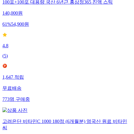
100포+100포 대용량 국산 6년근 홍삼정365 진액 스틱
140,000
원
61
%
54,900
원
4.8
(
5
)
1,647
적립
무료배송
773
명
구매중
고려은단 비타민C 1000 180정 (6개월분) 영국산 원료 비타민
씨