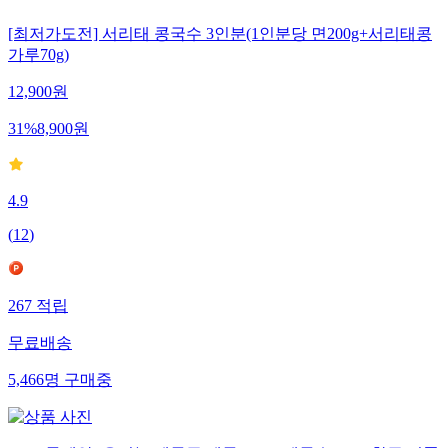
[최저가도전] 서리태 콩국수 3인분(1인분당 면200g+서리태콩
가루70g)
12,900
원
31
%
8,900
원
4.9
(
12
)
267
적립
무료배송
5,466
명
구매중