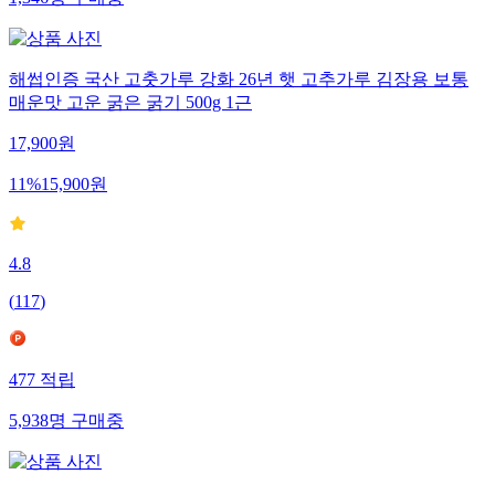
1,346
명
구매중
해썹인증 국산 고춧가루 강화 26년 햇 고추가루 김장용 보통
매운맛 고운 굵은 굵기 500g 1근
17,900
원
11
%
15,900
원
4.8
(
117
)
477
적립
5,938
명
구매중