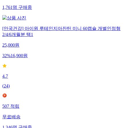
1,761
명
구매중
[안국건강] 아이원 루테인지아잔틴 미니 60캡슐 개별인정형
2/4/6개월분 택1
25,000
원
32
%
16,900
원
4.7
(
24
)
507
적립
무료배송