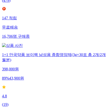
(
479
)
147
적립
무료배송
16,706
명
구매중
1+1 안국약품 브이팩 남성용 종합영양제(3g×30포 총 2개/2개
월분)
398,000
원
89
%
43,900
원
4.8
(
19
)