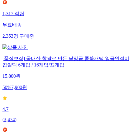
1,317
적립
무료배송
2,353
명
구매중
[품질보장] 국내산 찹쌀로 만든 팥앙금 콩쑥개떡 앙금인절미
찹쌀떡 6개입 / 16개입/32개입
15,800
원
50
%
7,900
원
4.7
(
3,474
)