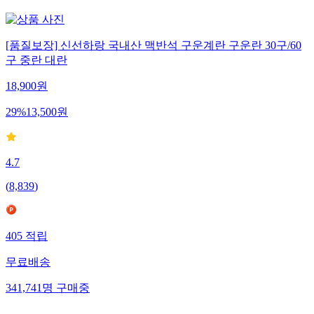
[품질보장] 신선하랑 국내산 맥반석 구운계란 구운란 30구/60
구 중란 대란
18,900
원
29
%
13,500
원
4.7
(
8,839
)
405
적립
무료배송
341,741
명
구매중