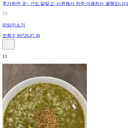
추가하면 굿~ 간도 알맞고, 시윈해서 자주 이용하는 꿀템입니다
라임미소가
조회수
697
26.07.30
13