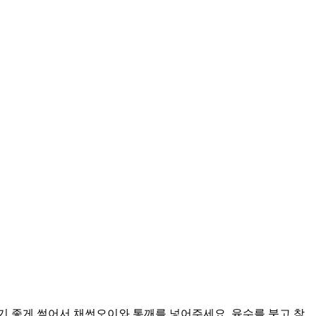
기 좋게 썰어서 채썬오이와 통깨를 넣어주세요. 육수를 붓고 참