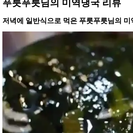
푸릇푸릇님의 미역냉국 리뷰
저녁에 일반식으로 먹은 푸릇푸릇님의 미