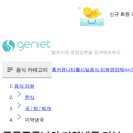
신규 회원 
칼로리와 영양성분을 검색해보세요
혈당 · 다이어트 음식 검색해보세요
음식 · 영양제 리뷰를 찾아보세요
음식 카테고리
홈
커뮤니티
헬시딜
음식 리뷰
영양제
NEW
음식 리뷰
한식
국 / 탕 / 찌개
미역냉국