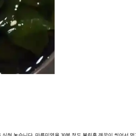
식혀 놓습니다. 마른미역을 30분 정도 불린후 깨끗이 씻어서 먹