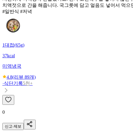
치액젓으로 간을 해줍니다. 국그릇에 담고 얼음도 넣어서 먹으
#일반식 #저녁
1대접(65g)
37kcal
미역냉국
4.8
(리뷰
89
개)
·
식단기록
5천+
0
신고·제보