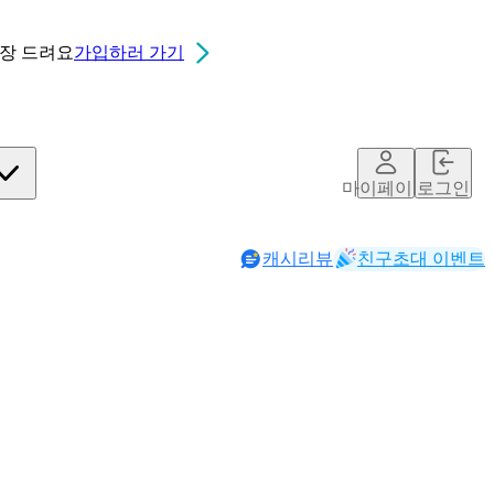
0장
드려요
가입하러 가기
마이페이지
로그인
캐시리뷰
친구초대 이벤트