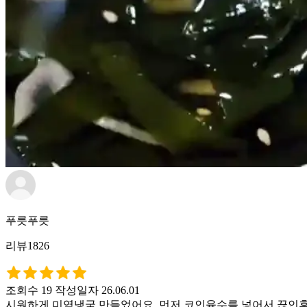
푸릇푸릇
리뷰1826
조회수 19
작성일자 26.06.01
시원하게 미역냉국 만들었어요. 먼저 코인육수를 넣어서 끊인후 