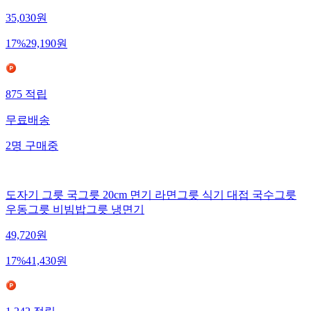
35,030
원
17
%
29,190
원
875
적립
무료배송
2
명
구매중
도자기 그릇 국그릇 20cm 면기 라면그릇 식기 대접 국수그릇
우동그릇 비빔밥그릇 냉면기
49,720
원
17
%
41,430
원