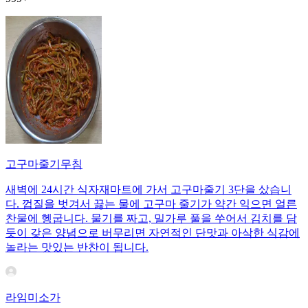
고구마줄기무침
새벽에 24시간 식자재마트에 가서 고구마줄기 3단을 샀습니
다. 껍질을 벗겨서 끓는 물에 고구마 줄기가 약간 익으면 얼른
찬물에 헹굽니다. 물기를 짜고, 밀가루 풀을 쑤어서 김치를 담
듯이 갖은 양념으로 버무리면 자연적인 단맛과 아삭한 식감에
놀라는 맛있는 반찬이 됩니다.
라임미소가