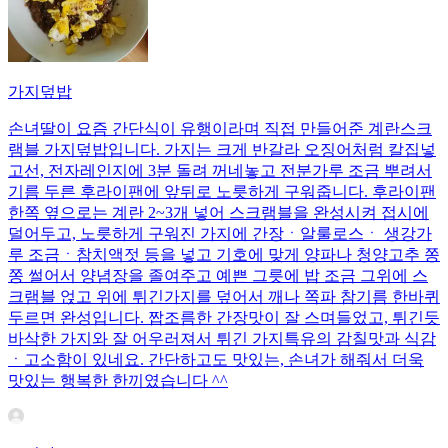
가지덮밥
손녀딸이 요즘 간단식이 유행이라며 직접 만들어준 계란스크
램블 가지덮밥입니다. 가지는 크게 반갈라 오징어처럼 칼집넣
고선, 전자레인지에 3분 돌려 꺼네놓고 전분가루 조금 뿌려서
기름 두른 후라이팬에 앞뒤로 노릇하게 구워줍니다. 후라이팬
한쪽 옆으로는 계란 2~3개 넣어 스크램블을 완성시켜 접시에
덜어두고, 노릇하게 구워진 가지에 간장ㆍ알룰로스ㆍ 생강가
루 조금ㆍ참치액젓 등을 넣고 기호에 맞게 양파나 청양고추 쫑
쫑 썰어서 양념장을 졸여주고 예쁜 그릇에 밥 조금 그위에 스
크램블 얹고 위에 튀긴가지를 덮어서 깨나 쪽파 참기름 한바퀴
두르면 완성입니다. 짭조름한 간장맛이 잘 스며들었고, 튀긴듯
바삭한 가지와 잘 어우러져서 튀긴 가지특유의 감칠맛과 식감
ㆍ고소함이 있네요. 간단하고도 맛있는, 손녀가 해줘서 더욱
맛있는 행복한 한끼였습니다 ^^