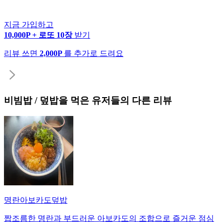
지금 가입하고
10,000P + 로또 10장
받기
리뷰 쓰면
2,000P
를 추가로 드려요
비빔밥 / 덮밥
을 먹은 유저들의 다른 리뷰
명란아보카도덮밥
짭조름한 명란과 부드러운 아보카도의 조합으로 즐거운 점심