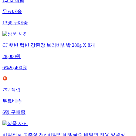
1,242
적립
무료배송
13
명
구매중
CJ 햇반 컵반 강된장 보리비빔밥 280g X 8개
28,000
원
6
%
26,400
원
792
적립
무료배송
6
명
구매중