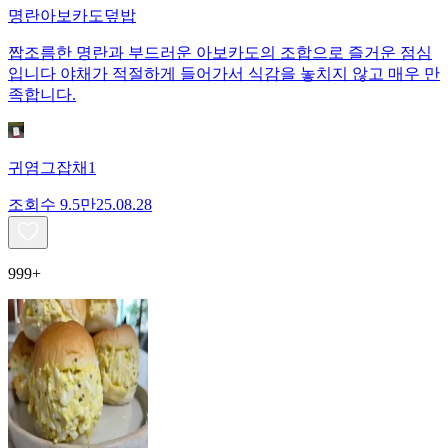
명란아보카도덮밥
짭조름한 명란과 부드러운 아보카도의 조합으로 즐거운 점심
입니다 야채가 적절하게 들어가서 식감을 놓치지 않고 매우 만
족합니다.
귀염그잡채1
조회수
9.5만
25.08.28
999+