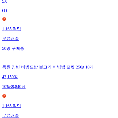
5.0
(
1
)
1,165
적립
무료배송
50
명
구매중
동원 양반 비빔드밥 불고기 비빔밥 포켓 250g 10개
43,150
원
10
%
38,840
원
1,165
적립
무료배송