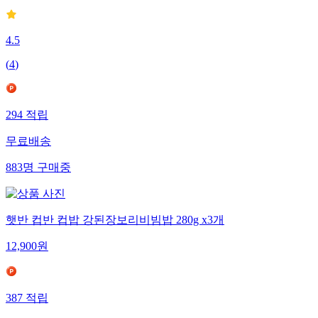
4.5
(
4
)
294
적립
무료배송
883
명
구매중
햇반 컵반 컵밥 강된장보리비빔밥 280g x3개
12,900
원
387
적립