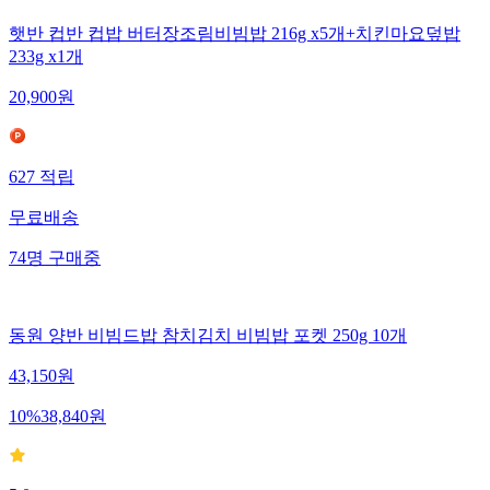
햇반 컵반 컵밥 버터장조림비빔밥 216g x5개+치킨마요덮밥
233g x1개
20,900
원
627
적립
무료배송
74
명
구매중
동원 양반 비빔드밥 참치김치 비빔밥 포켓 250g 10개
43,150
원
10
%
38,840
원