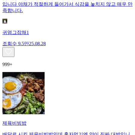
입니다 야채가 적절하게 들어가서 식감을 놓치지 않고 매우 만
족합니다.
귀염그잡채1
조회수
9.5만
25.08.28
999+
제육비빔밥
배달로 시킨 제육비빔밥인데 혼자먹기엔 양이 진짜 대박입니