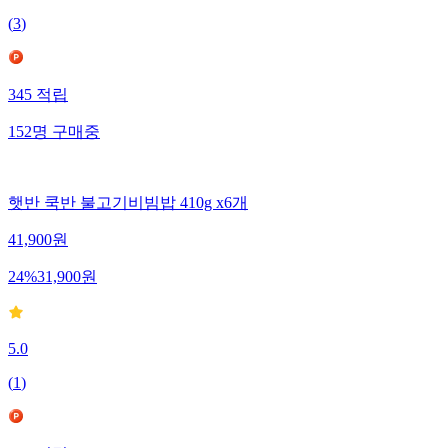
(
3
)
345
적립
152
명
구매중
햇반 쿡반 불고기비빔밥 410g x6개
41,900
원
24
%
31,900
원
5.0
(
1
)