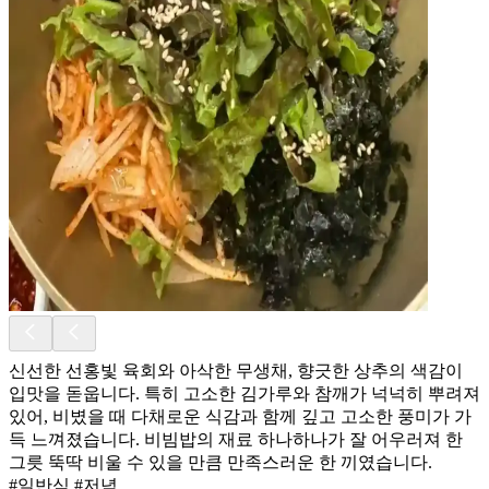
신선한 선홍빛 육회와 아삭한 무생채, 향긋한 상추의 색감이
입맛을 돋웁니다. 특히 고소한 김가루와 참깨가 넉넉히 뿌려져
있어, 비볐을 때 다채로운 식감과 함께 깊고 고소한 풍미가 가
득 느껴졌습니다. 비빔밥의 재료 하나하나가 잘 어우러져 한
그릇 뚝딱 비울 수 있을 만큼 만족스러운 한 끼였습니다.
#일반식 #저녁