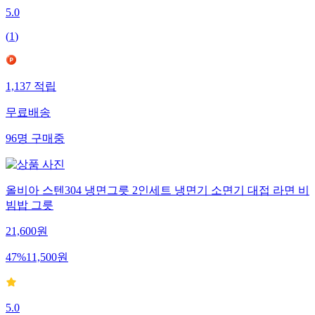
5.0
(
1
)
1,137
적립
무료배송
96
명
구매중
올비아 스텐304 냉면그릇 2인세트 냉면기 소면기 대접 라면 비
빔밥 그릇
21,600
원
47
%
11,500
원
5.0