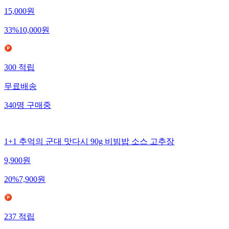
15,000
원
33
%
10,000
원
300
적립
무료배송
340
명
구매중
1+1 추억의 군대 맛다시 90g 비빔밥 소스 고추장
9,900
원
20
%
7,900
원
237
적립