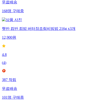
무료배송
168
명
구매중
햇반 컵반 컵밥 버터장조림비빔밥 216g x3개
12,900
원
4.8
(
4
)
387
적립
무료배송
101
명
구매중