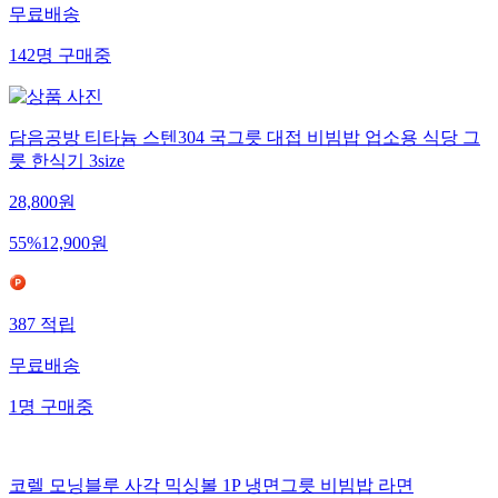
무료배송
142
명
구매중
담음공방 티타늄 스텐304 국그릇 대접 비빔밥 업소용 식당 그
릇 한식기 3size
28,800
원
55
%
12,900
원
387
적립
무료배송
1
명
구매중
코렐 모닝블루 사각 믹싱볼 1P 냉면그릇 비빔밥 라면