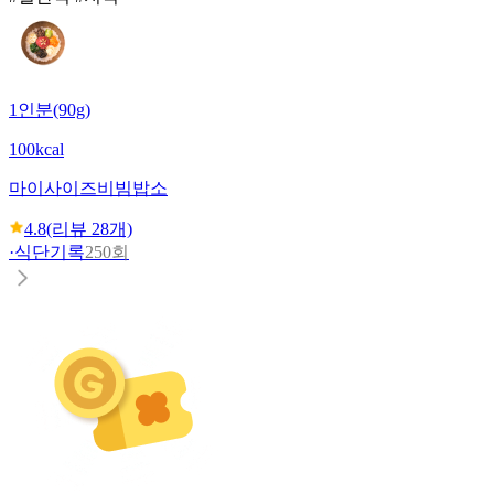
1인분(90g)
100kcal
마이사이즈
비빔밥소
4.8
(리뷰
28
개)
·
식단기록
250회