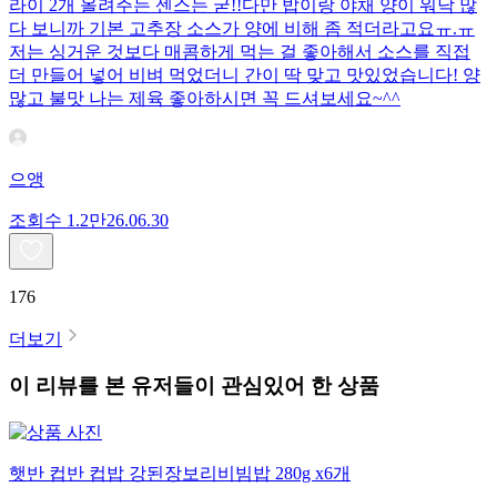
라이 2개 올려주는 센스는 굳!! ​다만 밥이랑 야채 양이 워낙 많
다 보니까 기본 고추장 소스가 양에 비해 좀 적더라고요ㅠ.ㅠ
저는 싱거운 것보다 매콤하게 먹는 걸 좋아해서 소스를 직접
더 만들어 넣어 비벼 먹었더니 간이 딱 맞고 맛있었습니다! 양
많고 불맛 나는 제육 좋아하시면 꼭 드셔보세요~^^
으앵
조회수
1.2만
26.06.30
176
더보기
이 리뷰를 본 유저들이 관심있어 한 상품
햇반 컵반 컵밥 강된장보리비빔밥 280g x6개