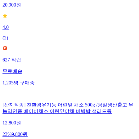
20,900
원
4.0
(
2
)
627
적립
무료배송
1,205
명
구매중
[산지직송] 친환경유기농 어린잎 채소 500g /당일생산출고 무
농약인증 베이비채소 어린잎야채 비빔밥 샐러드등
12,800
원
23
%
9,800
원