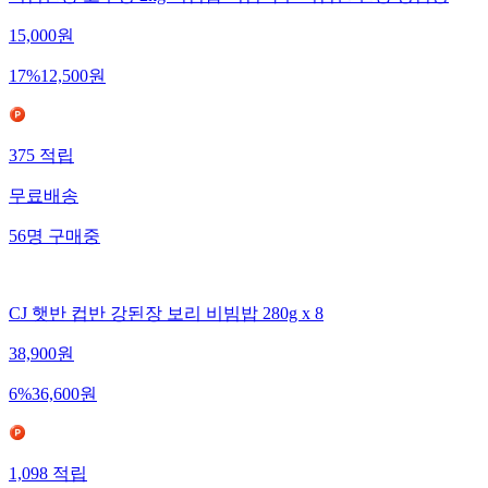
비빔전용 고추장 2kg 비빔밥 비빔국수 비빔면 전용 양념장
15,000
원
17
%
12,500
원
375
적립
무료배송
56
명
구매중
CJ 햇반 컵반 강된장 보리 비빔밥 280g x 8
38,900
원
6
%
36,600
원
1,098
적립