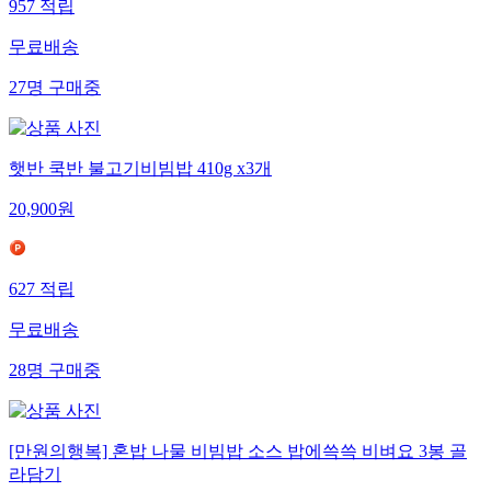
957
적립
무료배송
27
명
구매중
햇반 쿡반 불고기비빔밥 410g x3개
20,900
원
627
적립
무료배송
28
명
구매중
[만원의행복] 혼밥 나물 비빔밥 소스 밥에쓱쓱 비벼요 3봉 골
라담기