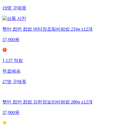
19
명
구매중
햇반 컵반 컵밥 버터장조림비빔밥 216g x12개
37,900
원
1,137
적립
무료배송
27
명
구매중
햇반 컵반 컵밥 강된장보리비빔밥 280g x12개
37,900
원