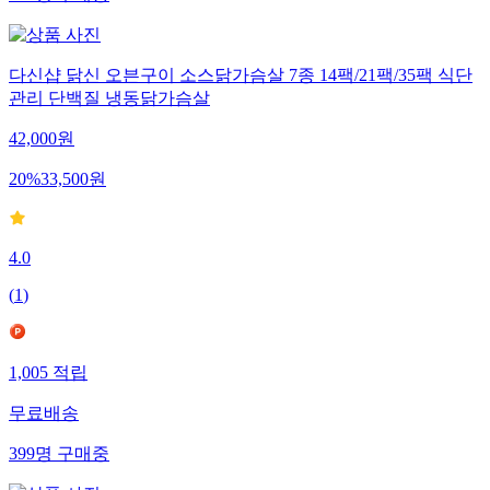
다신샵 닭신 오븐구이 소스닭가슴살 7종 14팩/21팩/35팩 식단
관리 단백질 냉동닭가슴살
42,000
원
20
%
33,500
원
4.0
(
1
)
1,005
적립
무료배송
399
명
구매중