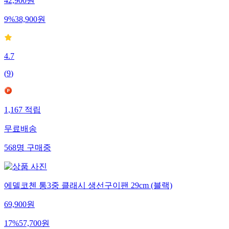
42,900
원
9
%
38,900
원
4.7
(
9
)
1,167
적립
무료배송
568
명
구매중
에델코첸 통3중 클래시 생선구이팬 29cm (블랙)
69,900
원
17
%
57,700
원