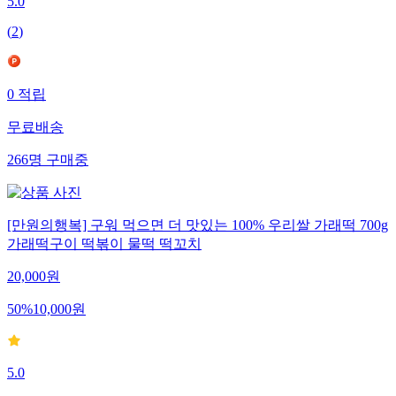
5.0
(
2
)
0
적립
무료배송
266
명
구매중
[만원의행복] 구워 먹으면 더 맛있는 100% 우리쌀 가래떡 700g
가래떡구이 떡볶이 물떡 떡꼬치
20,000
원
50
%
10,000
원
5.0