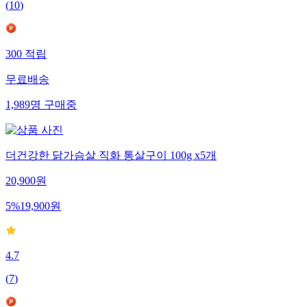
(
10
)
300
적립
무료배송
1,989
명
구매중
더건강한 닭가슴살 직화 통살구이 100g x5개
20,900
원
5
%
19,900
원
4.7
(
7
)