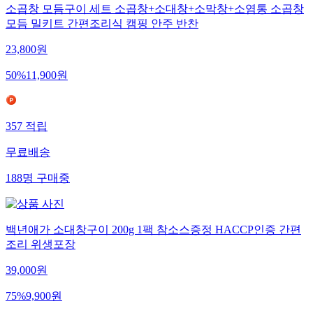
소곱창 모듬구이 세트 소곱창+소대창+소막창+소염통 소곱창
모듬 밀키트 간편조리식 캠핑 안주 반찬
23,800
원
50
%
11,900
원
357
적립
무료배송
188
명
구매중
백년애가 소대창구이 200g 1팩 참소스증정 HACCP인증 간편
조리 위생포장
39,000
원
75
%
9,900
원