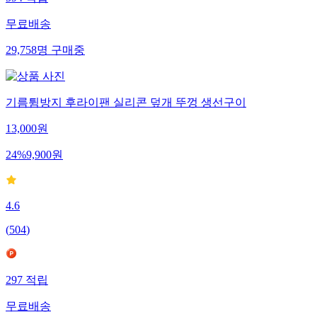
무료배송
29,758
명
구매중
기름튐방지 후라이팬 실리콘 덮개 뚜껑 생선구이
13,000
원
24
%
9,900
원
4.6
(
504
)
297
적립
무료배송