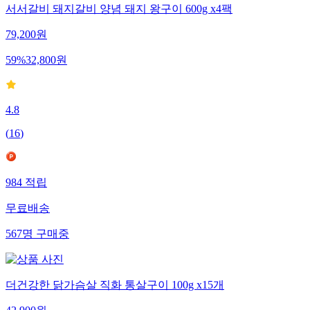
서서갈비 돼지갈비 양념 돼지 왕구이 600g x4팩
79,200
원
59
%
32,800
원
4.8
(
16
)
984
적립
무료배송
567
명
구매중
더건강한 닭가슴살 직화 통살구이 100g x15개