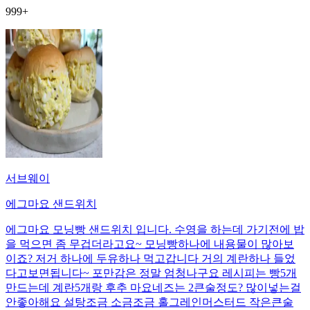
999+
서브웨이
에그마요 샌드위치
에그마요 모닝빵 샌드위치 입니다. 수영을 하는데 가기전에 밥
을 먹으면 좀 무겁더라고요~ 모닝빵하나에 내용물이 많아보
이죠? 저거 하나에 두유하나 먹고갑니다 거의 계란하나 들었
다고보면됩니다~ 포만감은 정말 엄청나구요 레시피는 빵5개
만드는데 계란5개랑 후추 마요네즈는 2큰술정도? 많이넣는걸
안좋아해요 설탕조금 소금조금 홀그레인머스터드 작은큰술