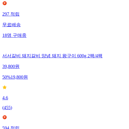
297
적립
무료배송
18
명
구매중
서서갈비 돼지갈비 양념 돼지 왕구이 600g 2팩/4팩
39,800
원
50
%
19,800
원
4.6
(
455
)
594
적립