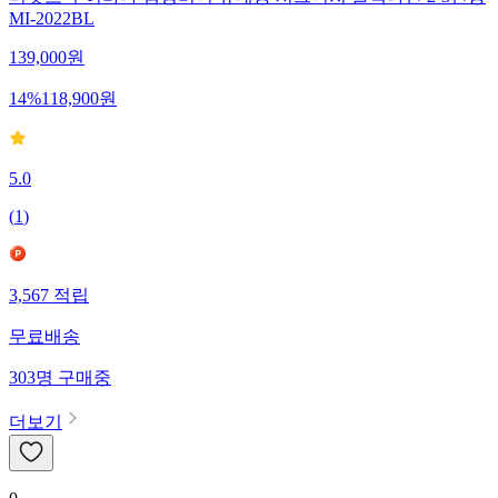
미닛츠 구이바다 캠핑버너 휴대용 시그니쳐 블랙나인 2-3인용
MI-2022BL
139,000
원
14
%
118,900
원
5.0
(
1
)
3,567
적립
무료배송
303
명
구매중
더보기