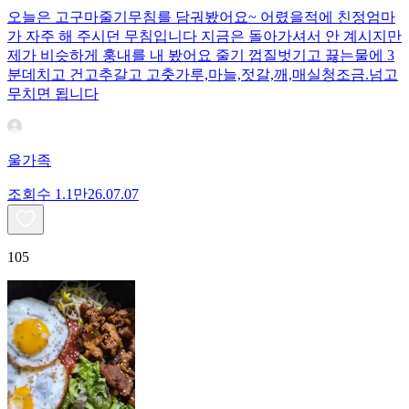
오늘은 고구마줄기무침를 담궈봤어요~ 어렸을적에 친정엄마
가 자주 해 주시던 무침입니다 지금은 돌아가셔서 안 계시지만
제가 비슷하게 훙내를 내 봤어요 줄기 껍질벗기고 끓는물에 3
분데치고 건고추갈고 고춧가루,마늘,젓갈,깨,매실청조금.넘고
무치면 됩니다
울가족
조회수
1.1만
26.07.07
105