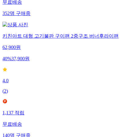
무료배송
352
명
구매중
키친아트 대형 고기불판 구이팬 2중구조 버너후라이팬
62,900
원
40
%
37,900
원
4.0
(
2
)
1,137
적립
무료배송
140
명
구매중