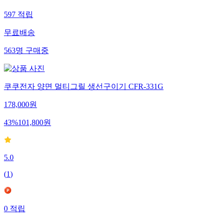
597
적립
무료배송
563
명
구매중
쿠쿠전자 양면 멀티그릴 생선구이기 CFR-331G
178,000
원
43
%
101,800
원
5.0
(
1
)
0
적립