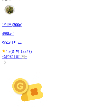
1인분(300g)
498kcal
찹스테이크
4.8
(리뷰
133
개)
·
식단기록
1천+