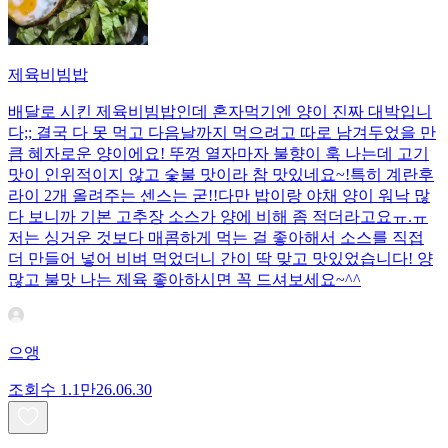
제육비빔밥
배달로 시킨 제육비빔밥인데 혼자먹기엔 양이 진짜 대박입니
다;; 결국 다 못 먹고 다음날까지 먹으려고 따로 남겨두었을 만
큼 혜자로운 양이에요! 뚜껑 열자마자 불향이 훅 나는데 고기
맛이 인위적이지 않고 숯불 맛이라 참 맛있네요~!특히 계란후
라이 2개 올려주는 센스는 굳!! ​다만 밥이랑 야채 양이 워낙 많
다 보니까 기본 고추장 소스가 양에 비해 좀 적더라고요ㅠ.ㅠ
저는 싱거운 것보다 매콤하게 먹는 걸 좋아해서 소스를 직접
더 만들어 넣어 비벼 먹었더니 간이 딱 맞고 맛있었습니다! 양
많고 불맛 나는 제육 좋아하시면 꼭 드셔보세요~^^
으앵
조회수
1.1만
26.06.30