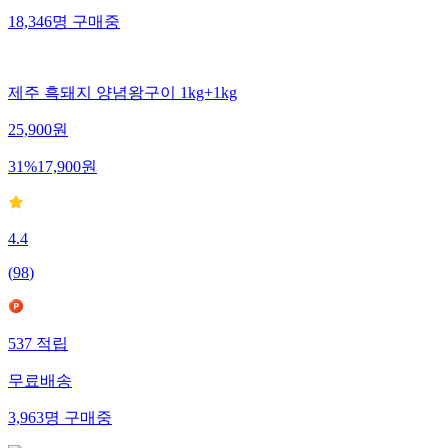
18,346
명
구매중
제주 흑돼지 양념왕구이 1kg+1kg
25,900
원
31
%
17,900
원
4.4
(
98
)
537
적립
무료배송
3,963
명
구매중