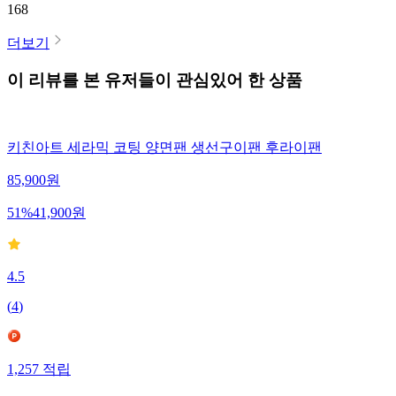
168
더보기
이 리뷰를 본 유저들이 관심있어 한 상품
키친아트 세라믹 코팅 양면팬 생선구이팬 후라이팬
85,900
원
51
%
41,900
원
4.5
(
4
)
1,257
적립