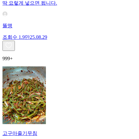
딱 요렇게 넣으면 됩니다.
똘맹
조회수
1.9만
25.08.29
999+
고구마줄기무침