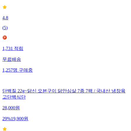
4.8
(
5
)
1,731
적립
무료배송
1,257
명
구매중
단백질 22g~닭신 오븐구이 닭안심살 7종 7팩 / 국내산 냉장육
고단백식단
28,000
원
29
%
19,900
원