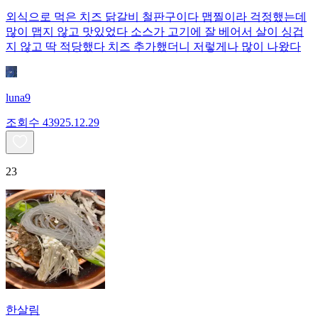
외식으로 먹은 치즈 닭갈비 철판구이다 맵찔이라 걱정했는데
많이 맵지 않고 맛있었다 소스가 고기에 잘 베어서 살이 싱겁
지 않고 딱 적당했다 치즈 추가했더니 저렇게나 많이 나왔다
luna9
조회수
439
25.12.29
23
한살림