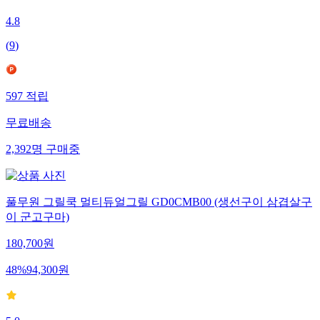
4.8
(
9
)
597
적립
무료배송
2,392
명
구매중
풀무원 그릴쿡 멀티듀얼그릴 GD0CMB00 (생선구이 삼겹살구
이 군고구마)
180,700
원
48
%
94,300
원