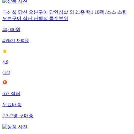
다신샵 닭신 오븐구이 닭안심살 외 21종 택1 10팩 /소스 스팀
오븐구이 식단 단백질 특수부위
40,000
원
45
%
21,900
원
4.9
(
14
)
657
적립
무료배송
2,327
명
구매중