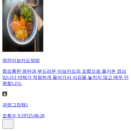
명란아보카도덮밥
짭조름한 명란과 부드러운 아보카도의 조합으로 즐거운 점심
입니다 야채가 적절하게 들어가서 식감을 놓치지 않고 매우 만
족합니다.
귀염그잡채1
조회수
9.5만
25.08.28