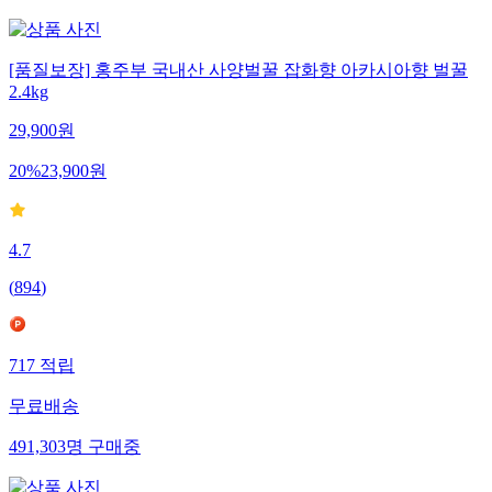
[품질보장] 홍주부 국내산 사양벌꿀 잡화향 아카시아향 벌꿀
2.4kg
29,900
원
20
%
23,900
원
4.7
(
894
)
717
적립
무료배송
491,303
명
구매중