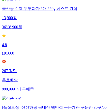
국산콩 수제 두부과자 5개 550g 베스트 간식
13,900
원
36
%
8,900
원
4.8
(
20,660
)
267
적립
무료배송
999,999+
명
구매중
[품질보장] 신선하랑 국내산 맥반석 구운계란 구운란 30구/60