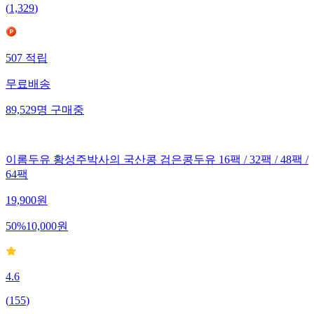
(
1,329
)
507
적립
무료배송
89,529
명
구매중
이롬두유 황성주박사의 국산콩 검은콩두유 16팩 / 32팩 / 48팩 /
64팩
19,900
원
50
%
10,000
원
4.6
(
155
)