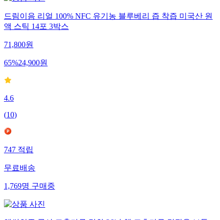
드림이음 리얼 100% NFC 유기농 블루베리 즙 착즙 미국산 원
액 스틱 14포 3박스
71,800
원
65
%
24,900
원
4.6
(
10
)
747
적립
무료배송
1,769
명
구매중