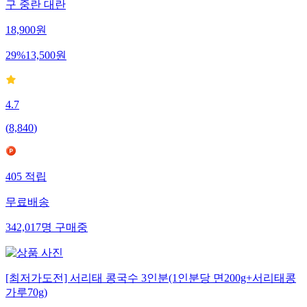
구 중란 대란
18,900
원
29
%
13,500
원
4.7
(
8,840
)
405
적립
무료배송
342,017
명
구매중
[최저가도전] 서리태 콩국수 3인분(1인분당 면200g+서리태콩
가루70g)