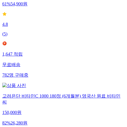
61
%
54,900
원
4.8
(
5
)
1,647
적립
무료배송
782
명
구매중
고려은단 비타민C 1000 180정 (6개월분) 영국산 원료 비타민
씨
150,000
원
82
%
26,280
원