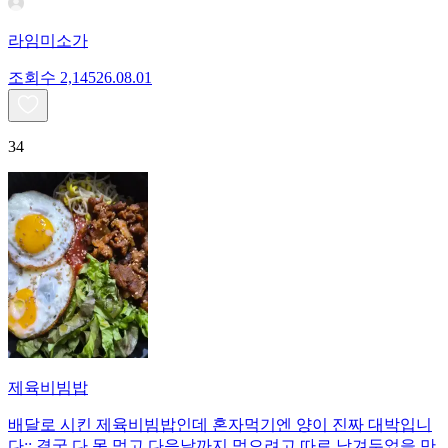
라임미소가
조회수
2,145
26.08.01
34
제육비빔밥
배달로 시킨 제육비빔밥인데 혼자먹기엔 양이 진짜 대박입니
다;; 결국 다 못 먹고 다음날까지 먹으려고 따로 남겨두었을 만