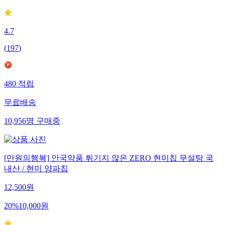
4.7
(
197
)
480
적립
무료배송
10,956
명
구매중
[만원의행복] 안국약품 튀기지 않은 ZERO 현미칩 무설탕 국
내산 / 현미 양파칩
12,500
원
20
%
10,000
원