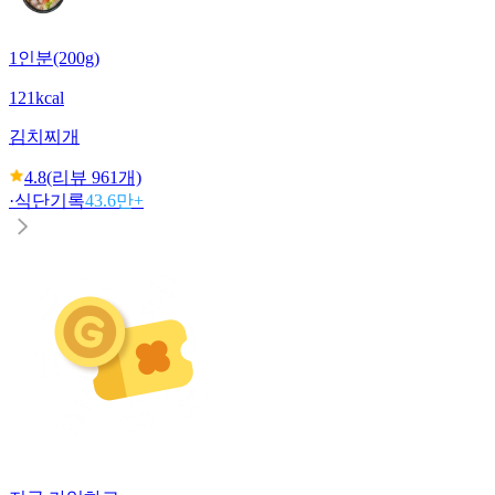
1인분(200g)
121kcal
김치찌개
4.8
(리뷰
961
개)
·
식단기록
43.6만+