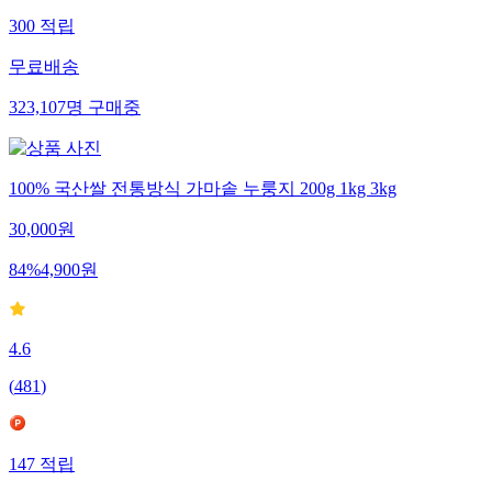
300
적립
무료배송
323,107
명
구매중
100% 국산쌀 전통방식 가마솥 누룽지 200g 1kg 3kg
30,000
원
84
%
4,900
원
4.6
(
481
)
147
적립