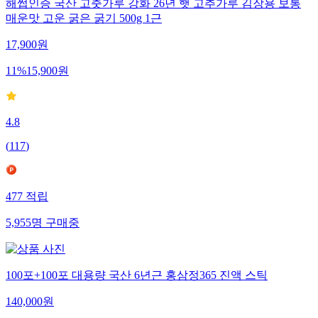
해썹인증 국산 고춧가루 강화 26년 햇 고추가루 김장용 보통
매운맛 고운 굵은 굵기 500g 1근
17,900
원
11
%
15,900
원
4.8
(
117
)
477
적립
5,955
명
구매중
100포+100포 대용량 국산 6년근 홍삼정365 진액 스틱
140,000
원