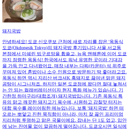
돼지국밥
안녕하세요! 도쿄 신오쿠보 근처에 새로 자리를 잡은 '옥동식
도쿄(Okdongsik Tokyo)의 돼지국밥 후기입니다 서울 서교동
본점에서 미쉐린 빕구르망을 휩쓸고, 뉴욕 맨해튼에 이어 도쿄
까지 점령한 옥동식! 한국에서도 워낙 유명한 곳이라 기대감
을 가득 안고 다녀왔어요. 매장 내부는 다찌(카운터) 석 위주로
꾸며져 있어 혼밥이나 소수 인원으로 방문하기 딱 좋더라고요.
옥동식 하면 역시 지리산 버크셔K 흑돼지로 끓여낸 맑은 돼지
곰탕이 시그니처죠. 하지만 일본 도쿄점에 왔다면 절대 놓쳐서
는 안 되는 컬래버레이션이자 현지 특화 메뉴가 있습니다. 기
간한정 하마구리(대합조개) 돼지국밥입니다. 기존 옥동식 특
유의 맑고 깨끗한 돼지고기 육수에, 시원하고 감칠맛 터지는
대합 육수를 레이어링한 메뉴입니다. 보통 '돼지국밥' 하면 떠
오르는 뽀얗고 진한 묵직함이 아니라, 마치 잘 끓인 프리미엄
지리처럼 투명하고 맑은 국물이에요. 잡내는 단 1도 없고, 입안
에 남는 잔여물 없이 깔끔하게 떨어집니다. 도쿄오시면 일식에