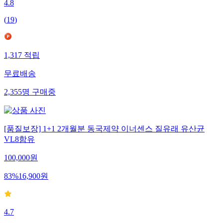
4.8
(
19
)
1,317
적립
무료배송
2,355
명
구매중
[품질보장] 1+1 2개월분 동국제약 이너센스 질유래 유산균
VL8함유
100,000
원
83
%
16,900
원
4.7