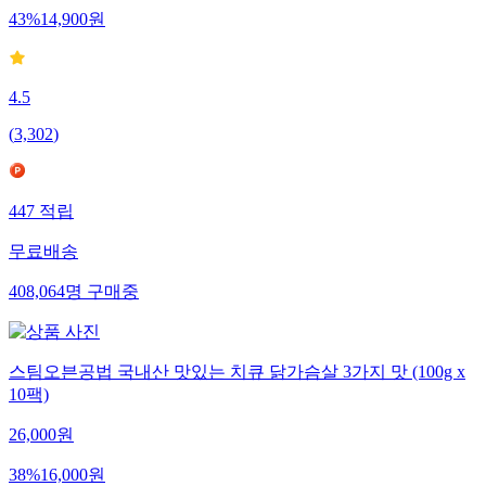
43
%
14,900
원
4.5
(
3,302
)
447
적립
무료배송
408,064
명
구매중
스팀오븐공법 국내산 맛있는 치큐 닭가슴살 3가지 맛 (100g x
10팩)
26,000
원
38
%
16,000
원