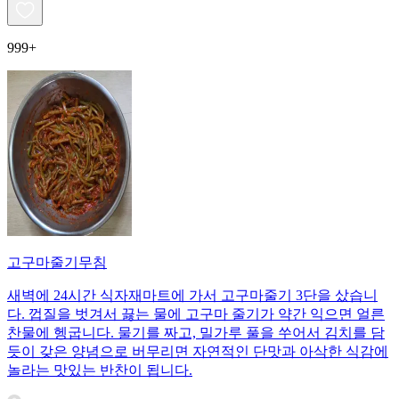
999+
고구마줄기무침
새벽에 24시간 식자재마트에 가서 고구마줄기 3단을 샀습니
다. 껍질을 벗겨서 끓는 물에 고구마 줄기가 약간 익으면 얼른
찬물에 헹굽니다. 물기를 짜고, 밀가루 풀을 쑤어서 김치를 담
듯이 갖은 양념으로 버무리면 자연적인 단맛과 아삭한 식감에
놀라는 맛있는 반찬이 됩니다.