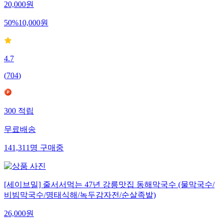
20,000
원
50
%
10,000
원
4.7
(
704
)
300
적립
무료배송
141,311
명
구매중
[세이브밀] 줄서서먹는 47년 강릉맛집 동해막국수 (물막국수/
비빔막국수/명태식해/녹두감자전/순살족발)
26,000
원