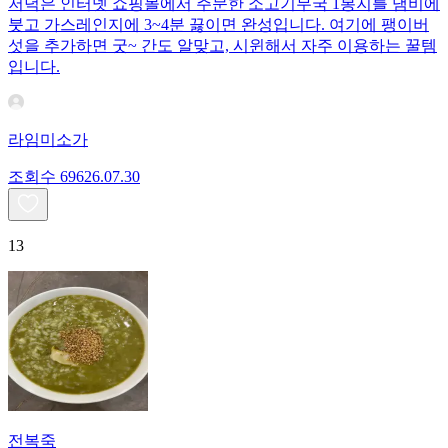
저녁은 인터넷 쇼핑몰에서 주문한 소고기무국 1봉지를 냄비에
붓고 가스레인지에 3~4분 끓이면 완성입니다. 여기에 팽이버
섯을 추가하면 굿~ 간도 알맞고, 시윈해서 자주 이용하는 꿀템
입니다.
라임미소가
조회수
696
26.07.30
13
전복죽