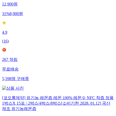
12,900
원
31
%
8,900
원
4.9
(
16
)
267
적립
무료배송
5,598
명
구매중
[코오롱제약] 유기농 레몬즙 레몬 100% 레몬수 NFC 착즙 정품
1박스X 15포 / 2박스/4박스/8박스[소비기한 2028. 01.12] 국산
제조 유기농레몬즙