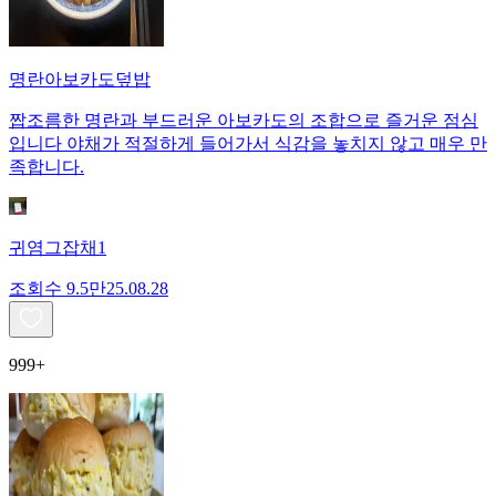
명란아보카도덮밥
짭조름한 명란과 부드러운 아보카도의 조합으로 즐거운 점심
입니다 야채가 적절하게 들어가서 식감을 놓치지 않고 매우 만
족합니다.
귀염그잡채1
조회수
9.5만
25.08.28
999+