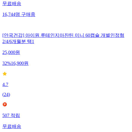
무료배송
16,744
명
구매중
[안국건강] 아이원 루테인지아잔틴 미니 60캡슐 개별인정형
2/4/6개월분 택1
25,000
원
32
%
16,900
원
4.7
(
24
)
507
적립
무료배송