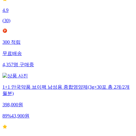
4.9
(
30
)
300
적립
무료배송
4,357
명
구매중
1+1 안국약품 브이팩 남성용 종합영양제(3g×30포 총 2개/2개
월분)
398,000
원
89
%
43,900
원