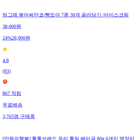
빙그레 붕어싸만코/빵또아 7종 30개 골라담기 /아이스크림
38,000
원
24
%
28,900
원
4.8
(
93
)
867
적립
무료배송
3,765
명
구매중
[만원의행복] 통통브레드 우리 통밀 베이글 80g 6개입 명장이