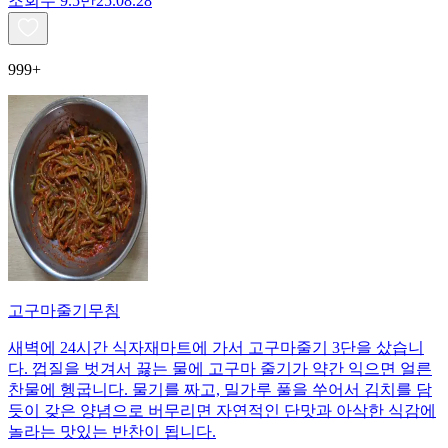
조회수
9.5만
25.08.28
999+
고구마줄기무침
새벽에 24시간 식자재마트에 가서 고구마줄기 3단을 샀습니
다. 껍질을 벗겨서 끓는 물에 고구마 줄기가 약간 익으면 얼른
찬물에 헹굽니다. 물기를 짜고, 밀가루 풀을 쑤어서 김치를 담
듯이 갖은 양념으로 버무리면 자연적인 단맛과 아삭한 식감에
놀라는 맛있는 반찬이 됩니다.