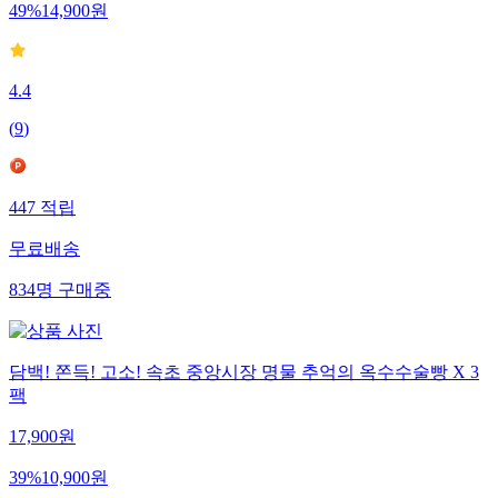
49
%
14,900
원
4.4
(
9
)
447
적립
무료배송
834
명
구매중
담백! 쫀득! 고소! 속초 중앙시장 명물 추억의 옥수수술빵 X 3
팩
17,900
원
39
%
10,900
원