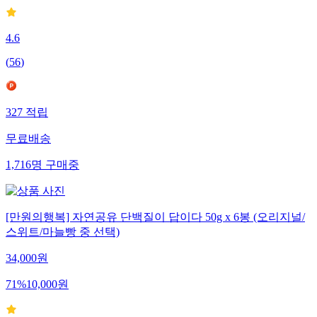
4.6
(
56
)
327
적립
무료배송
1,716
명
구매중
[만원의행복] 자연공유 단백질이 답이다 50g x 6봉 (오리지널/
스위트/마늘빵 중 선택)
34,000
원
71
%
10,000
원