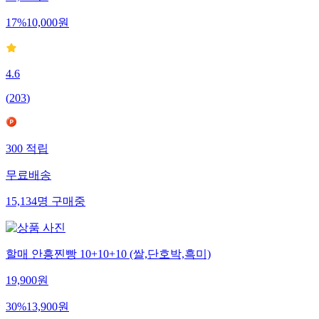
17
%
10,000
원
4.6
(
203
)
300
적립
무료배송
15,134
명
구매중
할매 안흥찐빵 10+10+10 (쌀,단호박,흑미)
19,900
원
30
%
13,900
원