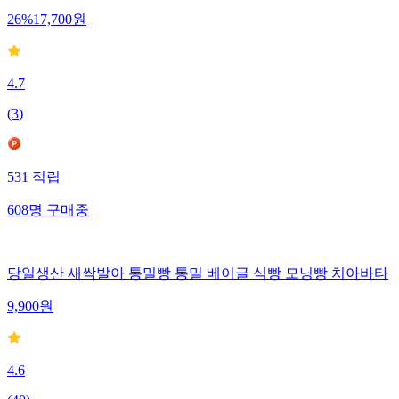
26
%
17,700
원
4.7
(
3
)
531
적립
608
명
구매중
당일생산 새싹발아 통밀빵 통밀 베이글 식빵 모닝빵 치아바타
9,900
원
4.6