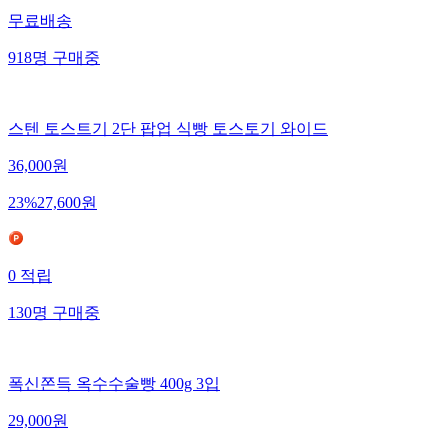
무료배송
918
명
구매중
스텐 토스트기 2단 팝업 식빵 토스토기 와이드
36,000
원
23
%
27,600
원
0
적립
130
명
구매중
폭신쫀득 옥수수술빵 400g 3입
29,000
원