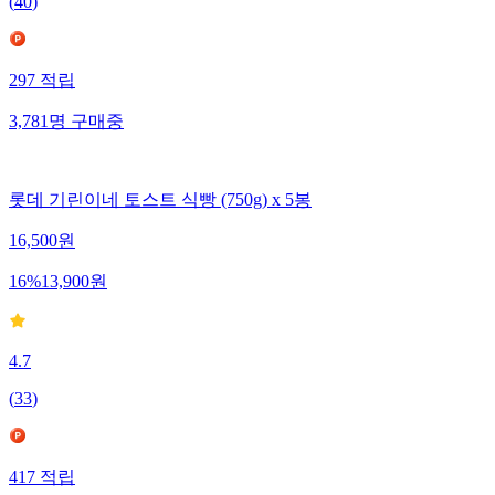
(
40
)
297
적립
3,781
명
구매중
롯데 기린이네 토스트 식빵 (750g) x 5봉
16,500
원
16
%
13,900
원
4.7
(
33
)
417
적립