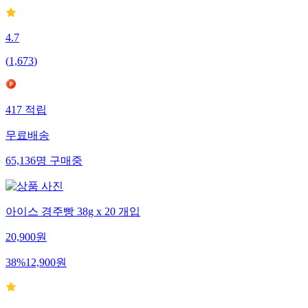
4.7
(
1,673
)
417
적립
무료배송
65,136
명
구매중
아이스 경주빵 38g x 20 개입
20,900
원
38
%
12,900
원