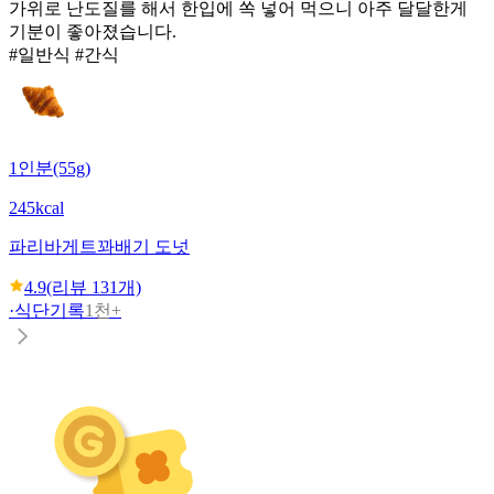
가위로 난도질를 해서 한입에 쏙 넣어 먹으니 아주 달달한게
기분이 좋아졌습니다.
#일반식 #간식
1인분(55g)
245kcal
파리바게트
꽈배기 도넛
4.9
(리뷰
131
개)
·
식단기록
1천+