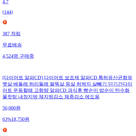
4.7
(
144
)
387
적립
무료배송
4,524
명
구매중
[다이어트 알파CD] 다이어트 보조제 알파CD 특허유산균함유
뱃살 배둘레 허리둘레 팔뚝살 등살 허벅지 살빼기 단기간다이
어트 운동할때 고함량 알파CD 과식후 빵순이 밥순이 탄수화
물컷팅 내장지방 체지방감소 체중감소 에도움
50,000
원
63
%
18,750
원