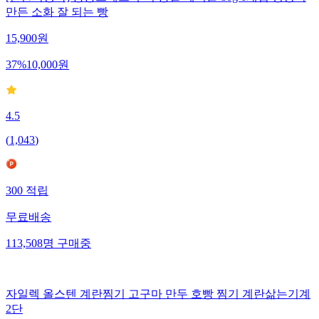
만든 소화 잘 되는 빵
15,900
원
37
%
10,000
원
4.5
(
1,043
)
300
적립
무료배송
113,508
명
구매중
자일렉 올스텐 계란찜기 고구마 만두 호빵 찜기 계란삶는기계
2단