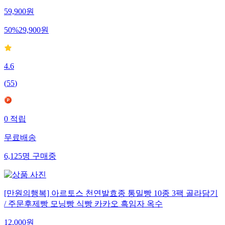
59,900
원
50
%
29,900
원
4.6
(
55
)
0
적립
무료배송
6,125
명
구매중
[만원의행복] 아르토스 천연발효종 통밀빵 10종 3팩 골라담기
/ 주문후제빵 모닝빵 식빵 카카오 흑임자 옥수
12,000
원