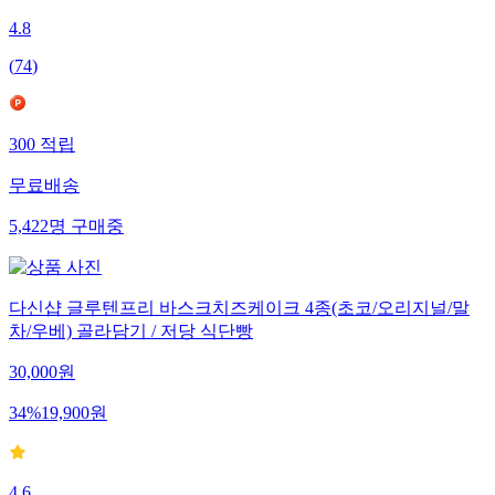
4.8
(
74
)
300
적립
무료배송
5,422
명
구매중
다신샵 글루텐프리 바스크치즈케이크 4종(초코/오리지널/말
차/우베) 골라담기 / 저당 식단빵
30,000
원
34
%
19,900
원