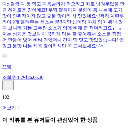
다;; 결국 다 못 먹고 다음날까지 먹으려고 따로 남겨두었을 만
큼 혜자로운 양이에요! 뚜껑 열자마자 불향이 훅 나는데 고기
맛이 인위적이지 않고 숯불 맛이라 참 맛있네요~!특히 계란후
라이 2개 올려주는 센스는 굳!! ​다만 밥이랑 야채 양이 워낙 많
다 보니까 기본 고추장 소스가 양에 비해 좀 적더라고요ㅠ.ㅠ
저는 싱거운 것보다 매콤하게 먹는 걸 좋아해서 소스를 직접
더 만들어 넣어 비벼 먹었더니 간이 딱 맞고 맛있었습니다! 양
많고 불맛 나는 제육 좋아하시면 꼭 드셔보세요~^^
으앵
조회수
1.2만
26.06.30
182
더보기
이 리뷰를 본 유저들이 관심있어 한 상품