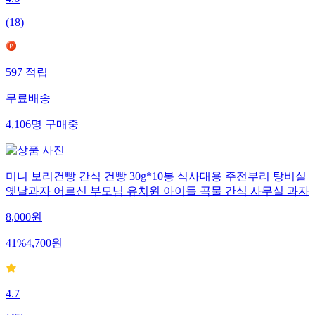
4.6
(
18
)
597
적립
무료배송
4,106
명
구매중
미니 보리건빵 간식 건빵 30g*10봉 식사대용 주전부리 탕비실
옛날과자 어르신 부모님 유치원 아이들 곡물 간식 사무실 과자
8,000
원
41
%
4,700
원
4.7