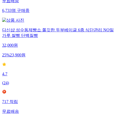
무료배송
6,733
명
구매중
다신샵 성수동제빵소 쫄깃한 두부베이글 6종 식단관리 NO밀
가루 쌀빵 단백질빵
32,000
원
25
%
23,900
원
4.7
(
24
)
717
적립
무료배송