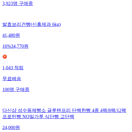
3,923
명
구매중
발효보리건빵(신흥제과 6kg)
41,480
원
16
%
34,770
원
1,043
적립
무료배송
100
명
구매중
다신샵 성수동제빵소 글루텐프리 단백한빵 4종 4팩/8팩/12팩
프로틴빵 NO밀가루 식단빵 고단백
24,000
원