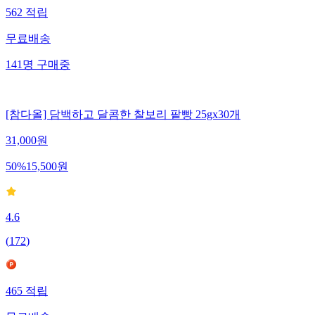
562
적립
무료배송
141
명
구매중
[참다올] 담백하고 달콤한 찰보리 팥빵 25gx30개
31,000
원
50
%
15,500
원
4.6
(
172
)
465
적립