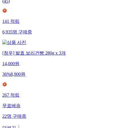
(
45
)
141
적립
6,935
명
구매중
[청우] 발효 보리건빵 280g x 3개
14,000
원
36
%
8,900
원
267
적립
무료배송
22
명
구매중