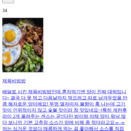
34
제육비빔밥
배달로 시킨 제육비빔밥인데 혼자먹기엔 양이 진짜 대박입니
다;; 결국 다 못 먹고 다음날까지 먹으려고 따로 남겨두었을 만
큼 혜자로운 양이에요! 뚜껑 열자마자 불향이 훅 나는데 고기
맛이 인위적이지 않고 숯불 맛이라 참 맛있네요~!특히 계란후
라이 2개 올려주는 센스는 굳!! ​다만 밥이랑 야채 양이 워낙 많
다 보니까 기본 고추장 소스가 양에 비해 좀 적더라고요ㅠ.ㅠ
저는 싱거운 것보다 매콤하게 먹는 걸 좋아해서 소스를 직접