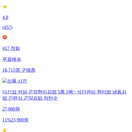
4.8
(
457
)
417
적립
무료배송
18,715
명
구매중
다신샵 저당 곤약현미김밥 5종 5팩~ 식단관리 현미밥 냉동김
밥 간편식 곤약김밥 저탄수
27,000
원
11
%
23,900
원