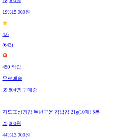
18,500
원
19
%
15,000
원
4.6
(
643
)
450
적립
무료배송
39,804
명
구매중
지도표성경김 두번구운 김밥김 21g(10매) 5봉
25,000
원
44
%
13,900
원