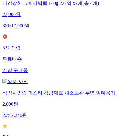
더건강한 그릴김밥햄 140g 2개입 x2개(총 4개)
27,900
원
36
%
17,900
원
537
적립
무료배송
21
명
구매중
식약처인증 파스타 김밥재료 채소보관 투명 밀폐용기
2,800
원
20
%
2,240
원