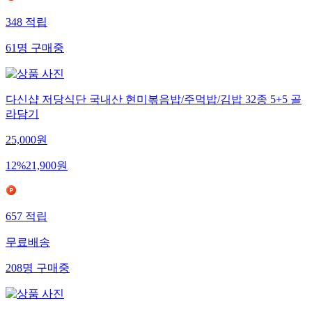
348
적립
61
명
구매중
다신샵 저당식단 국내산 현미볶음밥/주먹밥/김밥 32종 5+5 골
라담기
25,000
원
12
%
21,900
원
657
적립
무료배송
208
명
구매중