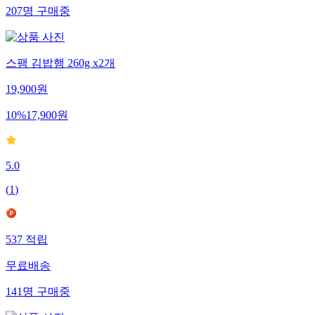
207
명
구매중
스팸 김밥햄 260g x2개
19,900
원
10
%
17,900
원
5.0
(
1
)
537
적립
무료배송
141
명
구매중