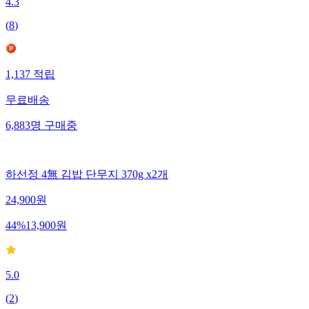
4.3
(
8
)
1,137
적립
무료배송
6,883
명
구매중
하선정 4無 김밥 단무지 370g x2개
24,900
원
44
%
13,900
원
5.0
(
2
)