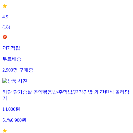
4.9
(
18
)
747
적립
무료배송
2,900
명
구매중
허닭 닭가슴살 곤약볶음밥/주먹밥/곤약김밥 외 간편식 골라담
기
14,000
원
51
%
6,900
원