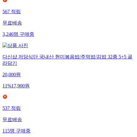
567
적립
무료배송
3,246
명
구매중
다신샵 저당식단 국내산 현미볶음밥/주먹밥/김밥 32종 5+5 골
라담기
20,000
원
11
%
17,900
원
537
적립
무료배송
115
명
구매중