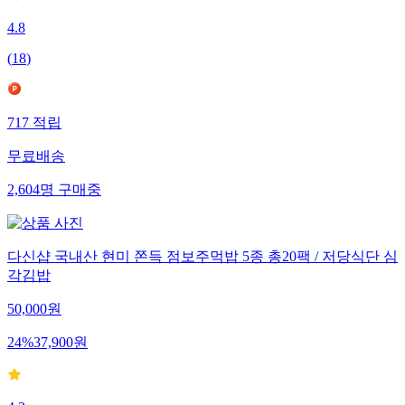
4.8
(
18
)
717
적립
무료배송
2,604
명
구매중
다신샵 국내산 현미 쫀득 점보주먹밥 5종 총20팩 / 저당식단 심
각김밥
50,000
원
24
%
37,900
원