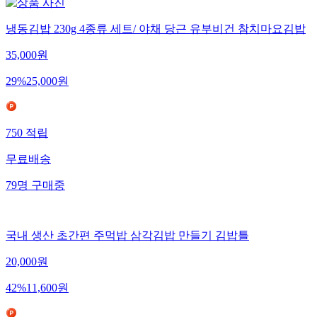
냉동김밥 230g 4종류 세트/ 야채 당근 유부비건 참치마요김밥
35,000
원
29
%
25,000
원
750
적립
무료배송
79
명
구매중
국내 생산 초간편 주먹밥 삼각김밥 만들기 김밥틀
20,000
원
42
%
11,600
원