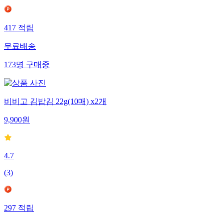
417
적립
무료배송
173
명
구매중
비비고 김밥김 22g(10매) x2개
9,900
원
4.7
(
3
)
297
적립