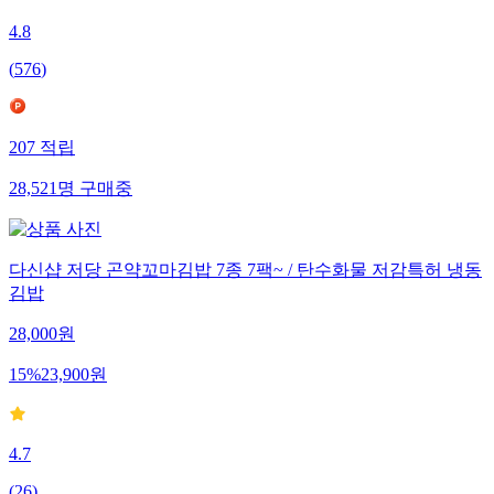
4.8
(
576
)
207
적립
28,521
명
구매중
다신샵 저당 곤약꼬마김밥 7종 7팩~ / 탄수화물 저감특허 냉동
김밥
28,000
원
15
%
23,900
원
4.7