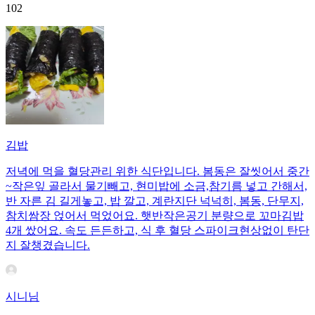
102
김밥
저녁에 먹을 혈당관리 위한 식단입니다. 봄동은 잘씻어서 중간
~작은잎 골라서 물기빼고, 현미밥에 소금,참기름 넣고 간해서,
반 자른 김 길게놓고, 밥 깔고, 계란지단 넉넉히, 봄동, 단무지,
참치쌈장 얹어서 먹었어요. 햇반작은공기 분량으로 꼬마김밥
4개 쌌어요. 속도 든든하고, 식 후 혈당 스파이크현상없이 탄단
지 잘챙겼습니다.
시니님