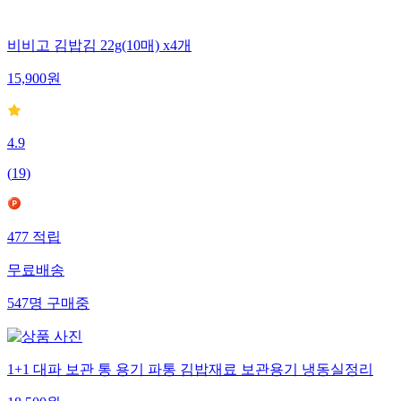
비비고 김밥김 22g(10매) x4개
15,900
원
4.9
(
19
)
477
적립
무료배송
547
명
구매중
1+1 대파 보관 통 용기 파통 김밥재료 보관용기 냉동실정리