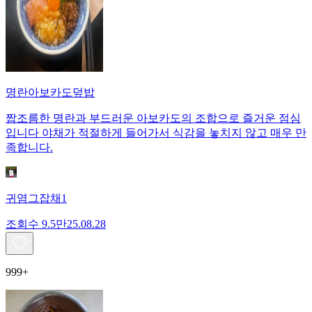
명란아보카도덮밥
짭조름한 명란과 부드러운 아보카도의 조합으로 즐거운 점심
입니다 야채가 적절하게 들어가서 식감을 놓치지 않고 매우 만
족합니다.
귀염그잡채1
조회수
9.5만
25.08.28
999+