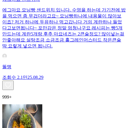
에그마요 모닝빵 샌드위치 입니다. 수영을 하는데 가기전에 밥
을 먹으면 좀 무겁더라고요~ 모닝빵하나에 내용물이 많아보
이죠? 저거 하나에 두유하나 먹고갑니다 거의 계란하나 들었
다고보면됩니다~ 포만감은 정말 엄청나구요 레시피는 빵5개
만드는데 계란5개랑 후추 마요네즈는 2큰술정도? 많이넣는걸
안좋아해요 설탕조금 소금조금 홀그레인머스터드 작은큰술
딱 요렇게 넣으면 됩니다.
똘맹
조회수
2.1만
25.08.29
999+