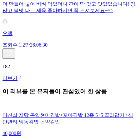
더 만들어 넣어 비벼 먹었더니 간이 딱 맞고 맛있었습니다! 양
많고 불맛 나는 제육 좋아하시면 꼭 드셔보세요~^^
으앵
조회수
1.2만
26.06.30
182
더보기
이 리뷰를 본 유저들이 관심있어 한 상품
다신샵 저당 곤약현미김밥+꼬마김밥 12종 5+5 골라담기 / 식
단관리 냉동김밥 곤약김밥
40,000
원