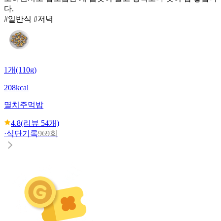
다.
#일반식 #저녁
1개(110g)
208kcal
멸치주먹밥
4.8
(리뷰
54
개)
·
식단기록
969회