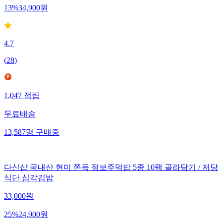
13
%
34,900
원
4.7
(
28
)
1,047
적립
무료배송
13,587
명
구매중
다신샵 국내산 현미 쫀득 점보주먹밥 5종 10팩 골라담기 / 저당
식단 심각김밥
33,000
원
25
%
24,900
원