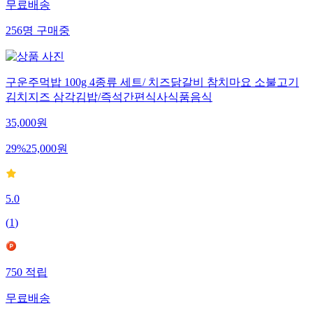
무료배송
256
명
구매중
구운주먹밥 100g 4종류 세트/ 치즈닭갈비 참치마요 소불고기
김치지즈 삼각김밥/즉석간편식사식품음식
35,000
원
29
%
25,000
원
5.0
(
1
)
750
적립
무료배송