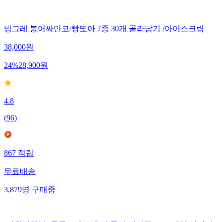
빙그레 붕어싸만코/빵또아 7종 30개 골라담기 /아이스크림
38,000
원
24
%
28,900
원
4.8
(
96
)
867
적립
무료배송
3,879
명
구매중