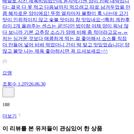
배달로 시킨 제육비빔밥인데 혼자먹기엔 양이 진짜 대박입니
다;; 결국 다 못 먹고 다음날까지 먹으려고 따로 남겨두었을 만
큼 혜자로운 양이에요! 뚜껑 열자마자 불향이 훅 나는데 고기
맛이 인위적이지 않고 숯불 맛이라 참 맛있네요~!특히 계란후
라이 2개 올려주는 센스는 굳!! ​다만 밥이랑 야채 양이 워낙 많
다 보니까 기본 고추장 소스가 양에 비해 좀 적더라고요ㅠ.ㅠ
저는 싱거운 것보다 매콤하게 먹는 걸 좋아해서 소스를 직접
더 만들어 넣어 비벼 먹었더니 간이 딱 맞고 맛있었습니다! 양
많고 불맛 나는 제육 좋아하시면 꼭 드셔보세요~^^
으앵
조회수
1.2만
26.06.30
188
더보기
이 리뷰를 본 유저들이 관심있어 한 상품