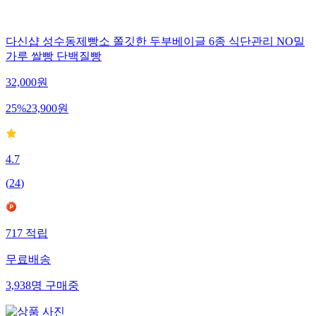
다신샵 성수동제빵소 쫄깃한 두부베이글 6종 식단관리 NO밀
가루 쌀빵 단백질빵
32,000
원
25
%
23,900
원
4.7
(
24
)
717
적립
무료배송
3,938
명
구매중