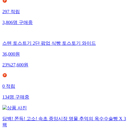
297
적립
3,806
명
구매중
스텐 토스트기 2단 팝업 식빵 토스토기 와이드
36,000
원
23
%
27,600
원
0
적립
134
명
구매중
담백! 쫀득! 고소! 속초 중앙시장 명물 추억의 옥수수술빵 X 3
팩