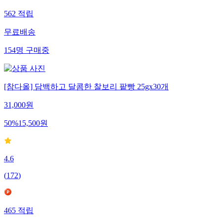
562
적립
무료배송
154
명
구매중
[참다올] 담백하고 달콤한 찰보리 팥빵 25gx30개
31,000
원
50
%
15,500
원
4.6
(
172
)
465
적립