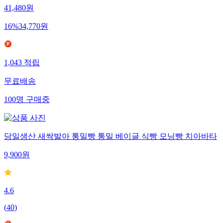
41,480
원
16
%
34,770
원
1,043
적립
무료배송
100
명
구매중
당일생산 새싹발아 통밀빵 통밀 베이글 식빵 모닝빵 치아바타
9,900
원
4.6
(
40
)