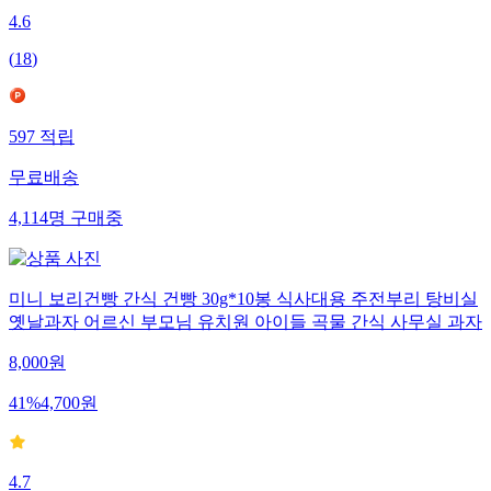
4.6
(
18
)
597
적립
무료배송
4,114
명
구매중
미니 보리건빵 간식 건빵 30g*10봉 식사대용 주전부리 탕비실
옛날과자 어르신 부모님 유치원 아이들 곡물 간식 사무실 과자
8,000
원
41
%
4,700
원
4.7