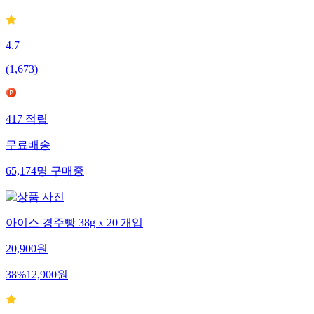
4.7
(
1,673
)
417
적립
무료배송
65,174
명
구매중
아이스 경주빵 38g x 20 개입
20,900
원
38
%
12,900
원