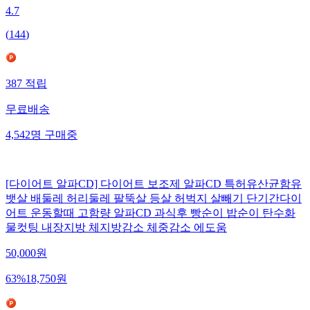
4.7
(
144
)
387
적립
무료배송
4,542
명
구매중
[다이어트 알파CD] 다이어트 보조제 알파CD 특허유산균함유
뱃살 배둘레 허리둘레 팔뚝살 등살 허벅지 살빼기 단기간다이
어트 운동할때 고함량 알파CD 과식후 빵순이 밥순이 탄수화
물컷팅 내장지방 체지방감소 체중감소 에도움
50,000
원
63
%
18,750
원