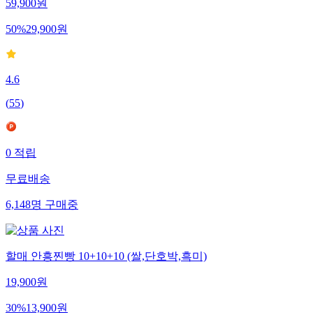
59,900
원
50
%
29,900
원
4.6
(
55
)
0
적립
무료배송
6,148
명
구매중
할매 안흥찐빵 10+10+10 (쌀,단호박,흑미)
19,900
원
30
%
13,900
원