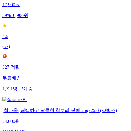
17,900
원
39
%
10,900
원
4.6
(
57
)
327
적립
무료배송
1,721
명
구매중
[참다올] 담백하고 달콤한 찰보리 팥빵 25gx25개(x2박스)
24,000
원