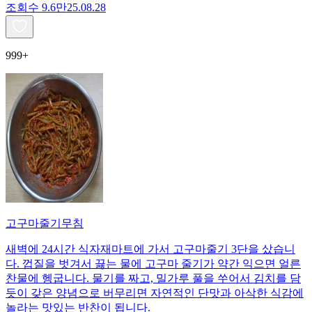
조회수
9.6만
25.08.28
999+
고구마줄기무침
새벽에 24시간 식자재마트에 가서 고구마줄기 3단을 샀습니
다. 껍질을 벗겨서 끓는 물에 고구마 줄기가 약간 익으면 얼른
찬물에 헹굽니다. 물기를 짜고, 밀가루 풀을 쑤어서 김치를 담
듯이 갖은 양념으로 버무리면 자연적인 단맛과 아삭한 식감에
놀라는 맛있는 반찬이 됩니다.