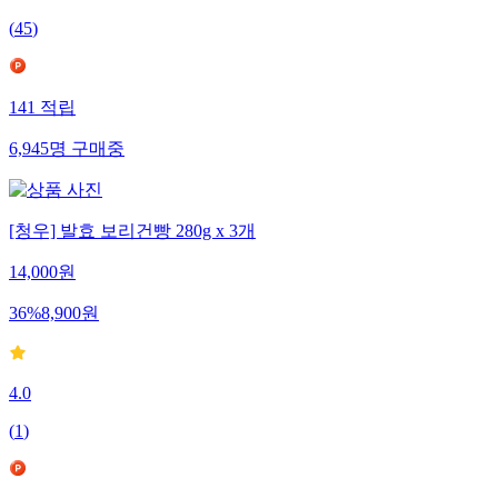
(
45
)
141
적립
6,945
명
구매중
[청우] 발효 보리건빵 280g x 3개
14,000
원
36
%
8,900
원
4.0
(
1
)