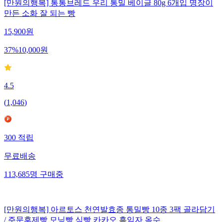
[만원의행복] 통통브레드 우리 통밀 베이글 80g 6개입 명장이
만든 소화 잘 되는 빵
15,900
원
37
%
10,000
원
4.5
(
1,046
)
300
적립
무료배송
113,685
명
구매중
[만원의행복] 아르토스 천연발효종 통밀빵 10종 3팩 골라담기