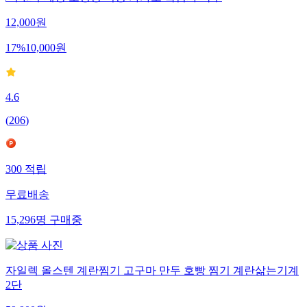
/ 주문후제빵 모닝빵 식빵 카카오 흑임자 옥수
12,000
원
17
%
10,000
원
4.6
(
206
)
300
적립
무료배송
15,296
명
구매중
자일렉 올스텐 계란찜기 고구마 만두 호빵 찜기 계란삶는기계
2단