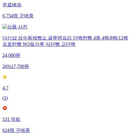
무료배송
6,754
명
구매중
다신샵 성수동제빵소 글루텐프리 단백한빵 4종 4팩/8팩/12팩
프로틴빵 NO밀가루 식단빵 고단백
24,000
원
26
%
17,700
원
4.7
(
3
)
531
적립
624
명
구매중