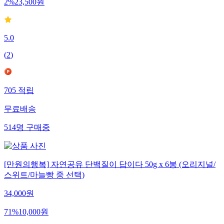
2
%
23,500
원
5.0
(
2
)
705
적립
무료배송
514
명
구매중
[만원의행복] 자연공유 단백질이 답이다 50g x 6봉 (오리지널/
스위트/마늘빵 중 선택)
34,000
원
71
%
10,000
원