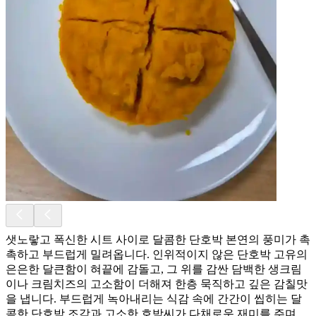
샛노랗고 폭신한 시트 사이로 달콤한 단호박 본연의 풍미가 촉
촉하고 부드럽게 밀려옵니다. 인위적이지 않은 단호박 고유의
은은한 달큰함이 혀끝에 감돌고, 그 위를 감싼 담백한 생크림
이나 크림치즈의 고소함이 더해져 한층 묵직하고 깊은 감칠맛
을 냅니다. 부드럽게 녹아내리는 식감 속에 간간이 씹히는 달
콤한 단호박 조각과 고소한 호박씨가 다채로운 재미를 주며,