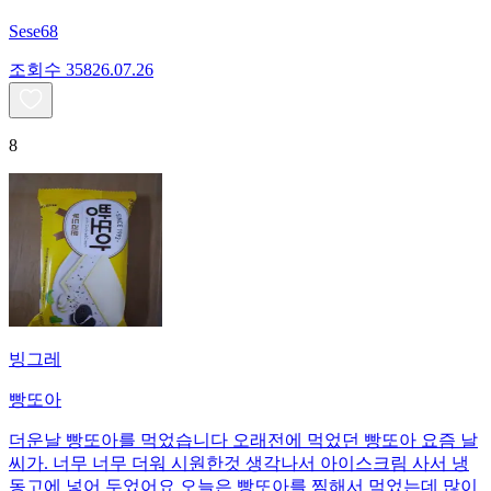
Sese68
조회수
358
26.07.26
8
빙그레
빵또아
더운날 빵또아를 먹었습니다 오래전에 먹었던 빵또아 요즘 날
씨가. 너무 너무 더워 시원한것 생각나서 아이스크림 사서 냉
동고에 넣어 두었어요 오늘은 빵또아를 찜해서 먹었는데 많이