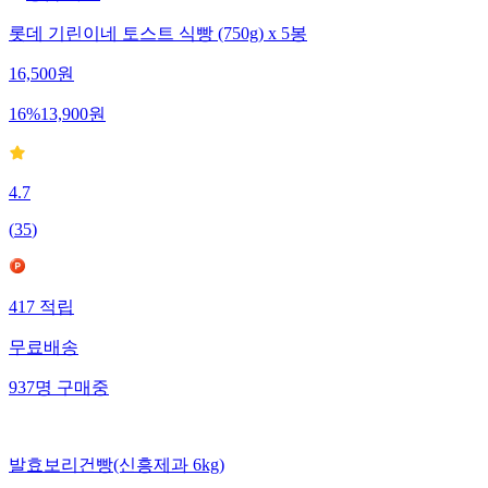
롯데 기린이네 토스트 식빵 (750g) x 5봉
16,500
원
16
%
13,900
원
4.7
(
35
)
417
적립
무료배송
937
명
구매중
발효보리건빵(신흥제과 6kg)