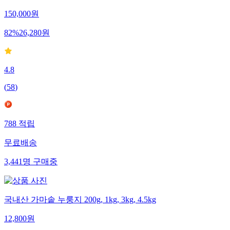
150,000
원
82
%
26,280
원
4.8
(
58
)
788
적립
무료배송
3,441
명
구매중
국내산 가마솥 누룽지 200g, 1kg, 3kg, 4.5kg
12,800
원