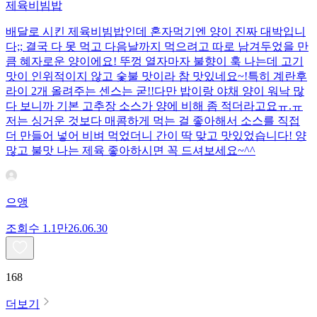
제육비빔밥
배달로 시킨 제육비빔밥인데 혼자먹기엔 양이 진짜 대박입니
다;; 결국 다 못 먹고 다음날까지 먹으려고 따로 남겨두었을 만
큼 혜자로운 양이에요! 뚜껑 열자마자 불향이 훅 나는데 고기
맛이 인위적이지 않고 숯불 맛이라 참 맛있네요~!특히 계란후
라이 2개 올려주는 센스는 굳!! ​다만 밥이랑 야채 양이 워낙 많
다 보니까 기본 고추장 소스가 양에 비해 좀 적더라고요ㅠ.ㅠ
저는 싱거운 것보다 매콤하게 먹는 걸 좋아해서 소스를 직접
더 만들어 넣어 비벼 먹었더니 간이 딱 맞고 맛있었습니다! 양
많고 불맛 나는 제육 좋아하시면 꼭 드셔보세요~^^
으앵
조회수
1.1만
26.06.30
168
더보기