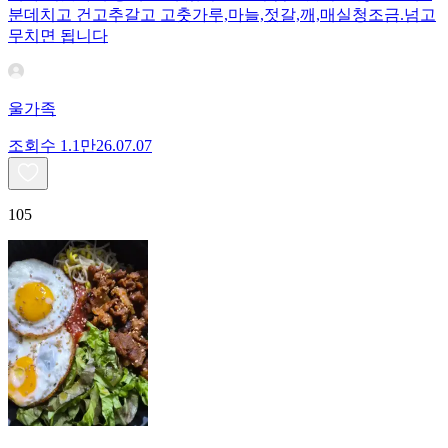
분데치고 건고추갈고 고춧가루,마늘,젓갈,깨,매실청조금.넘고
무치면 됩니다
울가족
조회수
1.1만
26.07.07
105