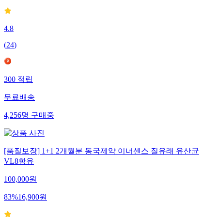
4.8
(
24
)
300
적립
무료배송
4,256
명
구매중
[품질보장] 1+1 2개월분 동국제약 이너센스 질유래 유산균
VL8함유
100,000
원
83
%
16,900
원