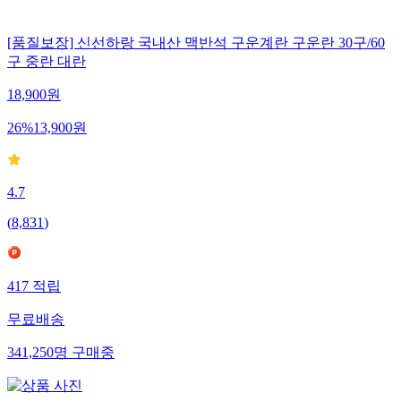
[품질보장] 신선하랑 국내산 맥반석 구운계란 구운란 30구/60
구 중란 대란
18,900
원
26
%
13,900
원
4.7
(
8,831
)
417
적립
무료배송
341,250
명
구매중