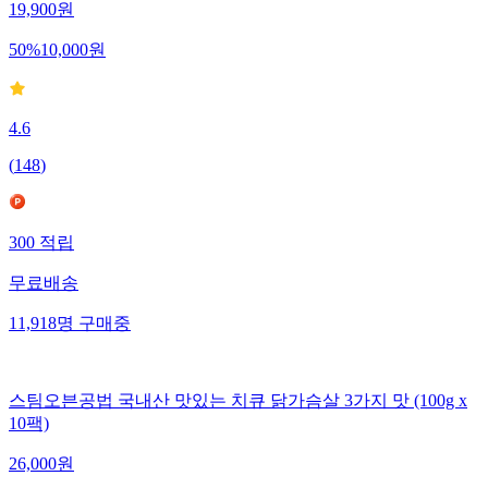
19,900
원
50
%
10,000
원
4.6
(
148
)
300
적립
무료배송
11,918
명
구매중
스팀오븐공법 국내산 맛있는 치큐 닭가슴살 3가지 맛 (100g x
10팩)
26,000
원