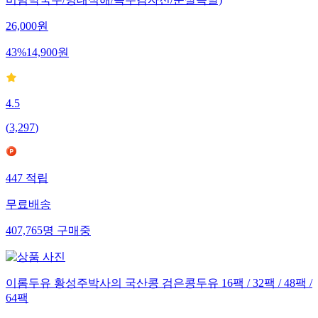
비빔막국수/명태식해/녹두감자전/순살족발)
26,000
원
43
%
14,900
원
4.5
(
3,297
)
447
적립
무료배송
407,765
명
구매중
이롬두유 황성주박사의 국산콩 검은콩두유 16팩 / 32팩 / 48팩 /
64팩