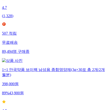
4.7
(
1,328
)
507
적립
무료배송
89,494
명
구매중
1+1 안국약품 브이팩 남성용 종합영양제(3g×30포 총 2개/2개
월분)
398,000
원
89
%
43,900
원