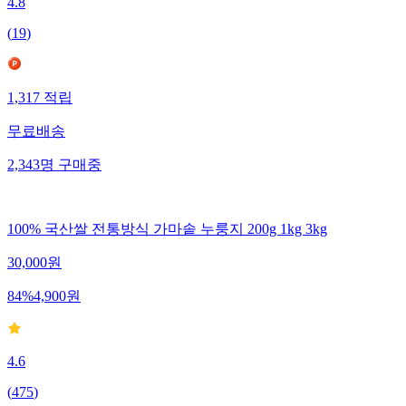
4.8
(
19
)
1,317
적립
무료배송
2,343
명
구매중
100% 국산쌀 전통방식 가마솥 누룽지 200g 1kg 3kg
30,000
원
84
%
4,900
원
4.6
(
475
)