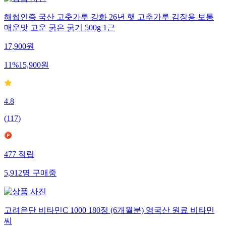
해썹인증 국산 고춧가루 강화 26년 햇 고추가루 김장용 보통
매운맛 고운 굵은 굵기 500g 1근
17,900
원
11
%
15,900
원
4.8
(
117
)
477
적립
5,912
명
구매중
고려은단 비타민C 1000 180정 (6개월분) 영국산 원료 비타민
씨