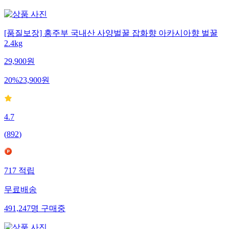
[품질보장] 홍주부 국내산 사양벌꿀 잡화향 아카시아향 벌꿀
2.4kg
29,900
원
20
%
23,900
원
4.7
(
892
)
717
적립
무료배송
491,247
명
구매중