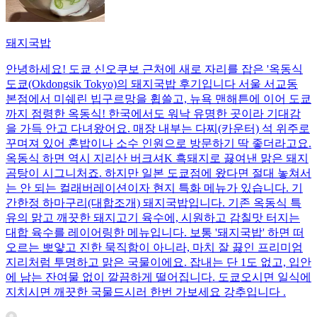
돼지국밥
안녕하세요! 도쿄 신오쿠보 근처에 새로 자리를 잡은 '옥동식
도쿄(Okdongsik Tokyo)의 돼지국밥 후기입니다 서울 서교동
본점에서 미쉐린 빕구르망을 휩쓸고, 뉴욕 맨해튼에 이어 도쿄
까지 점령한 옥동식! 한국에서도 워낙 유명한 곳이라 기대감
을 가득 안고 다녀왔어요. 매장 내부는 다찌(카운터) 석 위주로
꾸며져 있어 혼밥이나 소수 인원으로 방문하기 딱 좋더라고요.
옥동식 하면 역시 지리산 버크셔K 흑돼지로 끓여낸 맑은 돼지
곰탕이 시그니처죠. 하지만 일본 도쿄점에 왔다면 절대 놓쳐서
는 안 되는 컬래버레이션이자 현지 특화 메뉴가 있습니다. 기
간한정 하마구리(대합조개) 돼지국밥입니다. 기존 옥동식 특
유의 맑고 깨끗한 돼지고기 육수에, 시원하고 감칠맛 터지는
대합 육수를 레이어링한 메뉴입니다. 보통 '돼지국밥' 하면 떠
오르는 뽀얗고 진한 묵직함이 아니라, 마치 잘 끓인 프리미엄
지리처럼 투명하고 맑은 국물이에요. 잡내는 단 1도 없고, 입안
에 남는 잔여물 없이 깔끔하게 떨어집니다. 도쿄오시면 일식에
지치시면 깨끗한 국물드시러 한번 가보세요 강추입니다 .