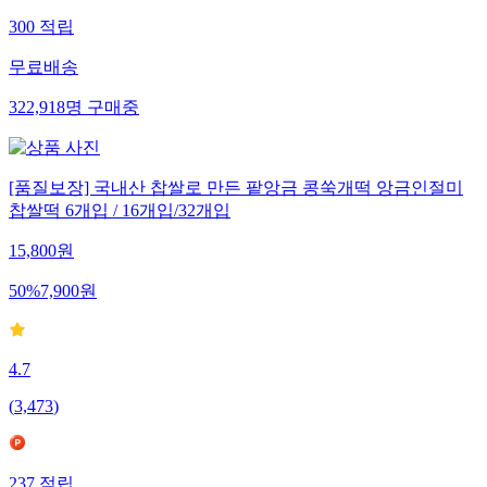
300
적립
무료배송
322,918
명
구매중
[품질보장] 국내산 찹쌀로 만든 팥앙금 콩쑥개떡 앙금인절미
찹쌀떡 6개입 / 16개입/32개입
15,800
원
50
%
7,900
원
4.7
(
3,473
)