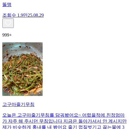
똘맹
조회수
1.9만
25.08.29
999+
고구마줄기무침
오늘은 고구마줄기무침를 담궈봤어요~ 어렸을적에 친정엄마
가 자주 해 주시던 무침입니다 지금은 돌아가셔서 안 계시지만
제가 비슷하게 훙내를 내 봤어요 줄기 껍질벗기고 끓는물에 3