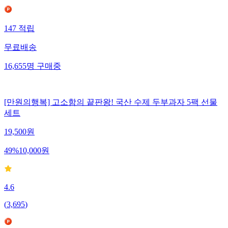
147
적립
무료배송
16,655
명
구매중
[만원의행복] 고소함의 끝판왕! 국산 수제 두부과자 5팩 선물
세트
19,500
원
49
%
10,000
원
4.6
(
3,695
)