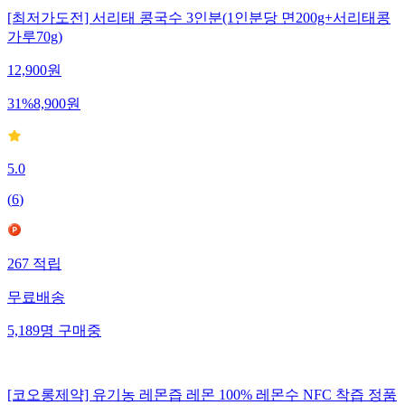
[최저가도전] 서리태 콩국수 3인분(1인분당 면200g+서리태콩
가루70g)
12,900
원
31
%
8,900
원
5.0
(
6
)
267
적립
무료배송
5,189
명
구매중
[코오롱제약] 유기농 레몬즙 레몬 100% 레몬수 NFC 착즙 정품