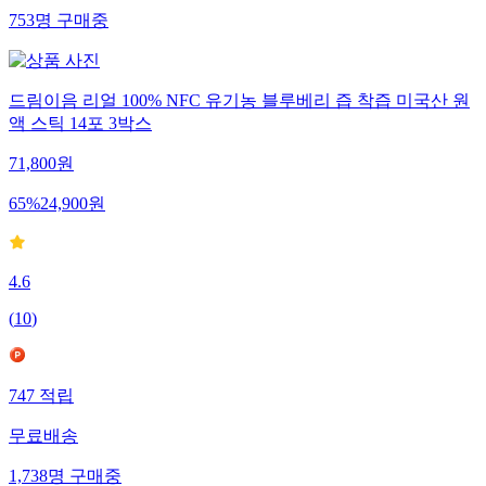
753
명
구매중
드림이음 리얼 100% NFC 유기농 블루베리 즙 착즙 미국산 원
액 스틱 14포 3박스
71,800
원
65
%
24,900
원
4.6
(
10
)
747
적립
무료배송
1,738
명
구매중