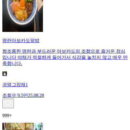
명란아보카도덮밥
짭조름한 명란과 부드러운 아보카도의 조합으로 즐거운 점심
입니다 야채가 적절하게 들어가서 식감을 놓치지 않고 매우 만
족합니다.
귀염그잡채1
조회수
9.5만
25.08.28
999+