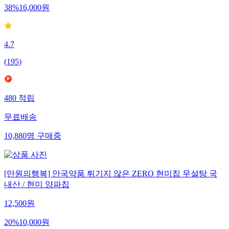
38
%
16,000
원
4.7
(
195
)
480
적립
무료배송
10,880
명
구매중
[만원의행복] 안국약품 튀기지 않은 ZERO 현미칩 무설탕 국
내산 / 현미 양파칩
12,500
원
20
%
10,000
원