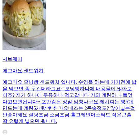
서브웨이
에그마요 샌드위치
에그마요 모닝빵 샌드위치 입니다. 수영을 하는데 가기전에 밥
을 먹으면 좀 무겁더라고요~ 모닝빵하나에 내용물이 많아보
이죠? 저거 하나에 두유하나 먹고갑니다 거의 계란하나 들었
다고보면됩니다~ 포만감은 정말 엄청나구요 레시피는 빵5개
만드는데 계란5개랑 후추 마요네즈는 2큰술정도? 많이넣는걸
안좋아해요 설탕조금 소금조금 홀그레인머스터드 작은큰술
딱 요렇게 넣으면 됩니다.