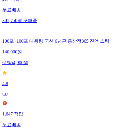
237
적립
무료배송
301,750
명
구매중
100포+100포 대용량 국산 6년근 홍삼정365 진액 스틱
140,000
원
61
%
54,900
원
4.8
(
5
)
1,647
적립
무료배송