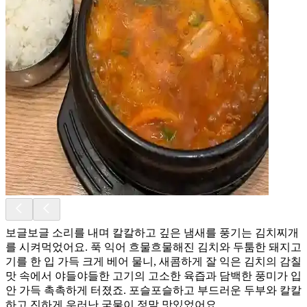
보글보글 소리를 내며 칼칼하고 깊은 냄새를 풍기는 김치찌개
를 시켜먹었어요. 푹 익어 흐물흐물해진 김치와 두툼한 돼지고
기를 한 입 가득 크게 베어 물니, 새콤하게 잘 익은 김치의 감칠
맛 속에서 야들야들한 고기의 고소한 육즙과 담백한 풍미가 입
안 가득 촉촉하게 터졌죠. 포슬포슬하고 부드러운 두부와 칼칼
하고 진하게 우러난 국물이 정말 맛있었어요