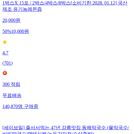
1박스X 15포 / 2박스/4박스/8박스[소비기한 2028. 01.12] 국산
제조 유기농레몬즙
20,000
원
50
%
10,000
원
4.7
(
701
)
300
적립
무료배송
140,870
명
구매중
[세이브밀] 줄서서먹는 47년 강릉맛집 동해막국수 (물막국수/