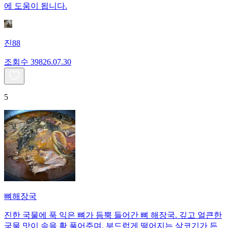
에 도움이 됩니다.
진88
조회수
398
26.07.30
5
뼈해장국
진한 국물에 푹 익은 뼈가 듬뿍 들어간 뼈 해장국. 깊고 얼큰한
국물 맛이 속을 확 풀어주며, 부드럽게 떨어지는 살코기가 든