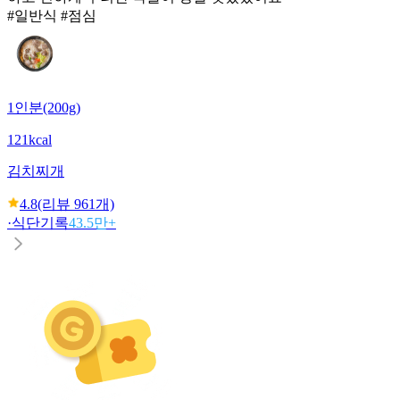
#일반식 #점심
1인분(200g)
121kcal
김치찌개
4.8
(리뷰
961
개)
·
식단기록
43.5만+