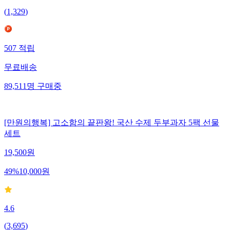
(
1,329
)
507
적립
무료배송
89,511
명
구매중
[만원의행복] 고소함의 끝판왕! 국산 수제 두부과자 5팩 선물
세트
19,500
원
49
%
10,000
원
4.6
(
3,695
)