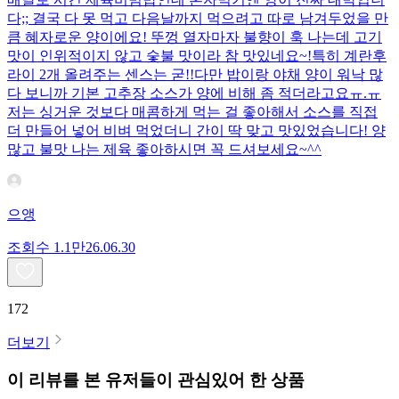
다;; 결국 다 못 먹고 다음날까지 먹으려고 따로 남겨두었을 만
큼 혜자로운 양이에요! 뚜껑 열자마자 불향이 훅 나는데 고기
맛이 인위적이지 않고 숯불 맛이라 참 맛있네요~!특히 계란후
라이 2개 올려주는 센스는 굳!! ​다만 밥이랑 야채 양이 워낙 많
다 보니까 기본 고추장 소스가 양에 비해 좀 적더라고요ㅠ.ㅠ
저는 싱거운 것보다 매콤하게 먹는 걸 좋아해서 소스를 직접
더 만들어 넣어 비벼 먹었더니 간이 딱 맞고 맛있었습니다! 양
많고 불맛 나는 제육 좋아하시면 꼭 드셔보세요~^^
으앵
조회수
1.1만
26.06.30
172
더보기
이 리뷰를 본 유저들이 관심있어 한 상품