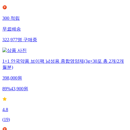
300
적립
무료배송
322,977
명
구매중
1+1 안국약품 브이팩 남성용 종합영양제(3g×30포 총 2개/2개
월분)
398,000
원
89
%
43,900
원
4.8
(
19
)