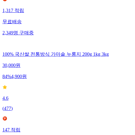
1,317
적립
무료배송
2,349
명
구매중
100% 국산쌀 전통방식 가마솥 누룽지 200g 1kg 3kg
30,000
원
84
%
4,900
원
4.6
(
477
)
147
적립