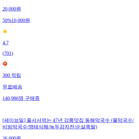
20,000
원
50
%
10,000
원
4.7
(
701
)
300
적립
무료배송
140,986
명
구매중
[세이브밀] 줄서서먹는 47년 강릉맛집 동해막국수 (물막국수/
비빔막국수/명태식해/녹두감자전/순살족발)
26,000
원