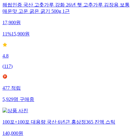
해썹인증 국산 고춧가루 강화 26년 햇 고추가루 김장용 보통
매운맛 고운 굵은 굵기 500g 1근
17,900
원
11
%
15,900
원
4.8
(
117
)
477
적립
5,929
명
구매중
100포+100포 대용량 국산 6년근 홍삼정365 진액 스틱
140,000
원