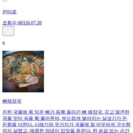
핀타로
조회수
683
26.07.28
9
뼈해장국
진한 국물에 푹 익은 뼈가 듬뿍 들어간 뼈 해장국. 깊고 얼큰한
국물 맛이 속을 확 풀어주며, 부드럽게 떨어지는 살코기가 든
든함을 더한다. 시래기와 우거지가 국물에 잘 어우러져 구수함
까지 살렸고, 매콤한 양념이 입맛을 돋운다. 한 숟갈 뜨는 순간