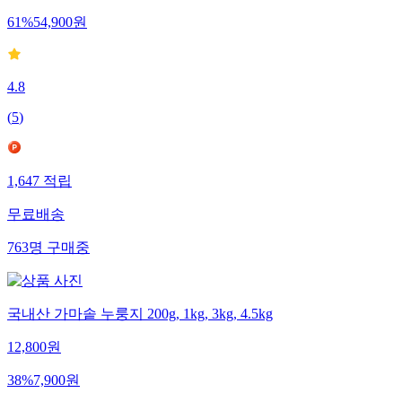
61
%
54,900
원
4.8
(
5
)
1,647
적립
무료배송
763
명
구매중
국내산 가마솥 누룽지 200g, 1kg, 3kg, 4.5kg
12,800
원
38
%
7,900
원