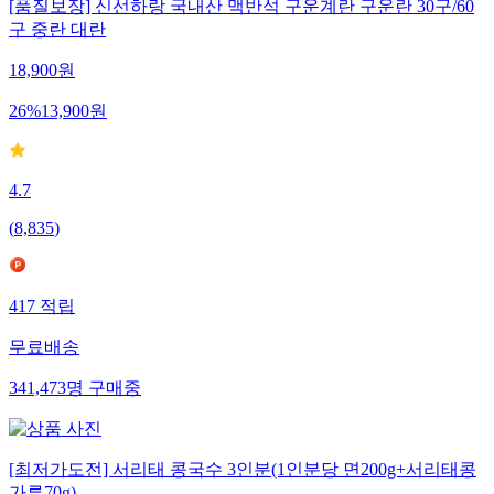
[품질보장] 신선하랑 국내산 맥반석 구운계란 구운란 30구/60
구 중란 대란
18,900
원
26
%
13,900
원
4.7
(
8,835
)
417
적립
무료배송
341,473
명
구매중
[최저가도전] 서리태 콩국수 3인분(1인분당 면200g+서리태콩
가루70g)