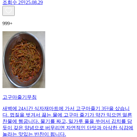
조회수
2만
25.08.29
999+
고구마줄기무침
새벽에 24시간 식자재마트에 가서 고구마줄기 3단을 샀습니
다. 껍질을 벗겨서 끓는 물에 고구마 줄기가 약간 익으면 얼른
찬물에 헹굽니다. 물기를 짜고, 밀가루 풀을 쑤어서 김치를 담
듯이 갖은 양념으로 버무리면 자연적인 단맛과 아삭한 식감에
놀라는 맛있는 반찬이 됩니다.