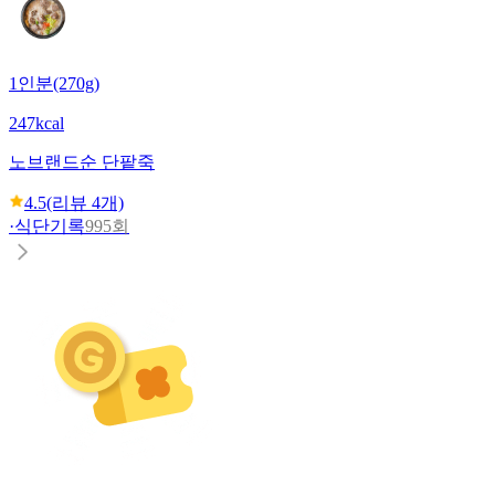
1인분(270g)
247kcal
노브랜드
순 단팥죽
4.5
(리뷰
4
개)
·
식단기록
995회