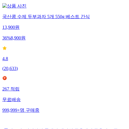
국산콩 수제 두부과자 5개 550g 베스트 간식
13,900
원
36
%
8,900
원
4.8
(
20,633
)
267
적립
무료배송
999,999+
명
구매중