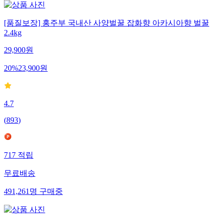
[품질보장] 홍주부 국내산 사양벌꿀 잡화향 아카시아향 벌꿀
2.4kg
29,900
원
20
%
23,900
원
4.7
(
893
)
717
적립
무료배송
491,261
명
구매중