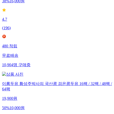
38
%
16,000
원
4.7
(
196
)
480
적립
무료배송
10,904
명
구매중
이롬두유 황성주박사의 국산콩 검은콩두유 16팩 / 32팩 / 48팩 /
64팩
19,900
원
50
%
10,000
원