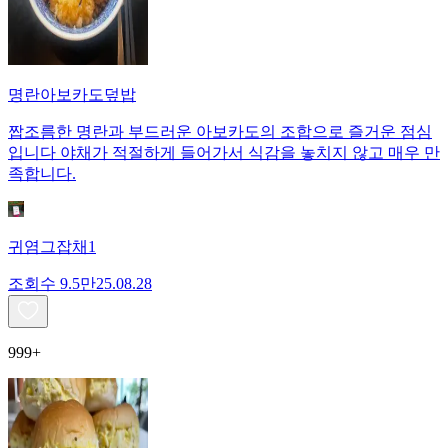
명란아보카도덮밥
짭조름한 명란과 부드러운 아보카도의 조합으로 즐거운 점심
입니다 야채가 적절하게 들어가서 식감을 놓치지 않고 매우 만
족합니다.
귀염그잡채1
조회수
9.5만
25.08.28
999+