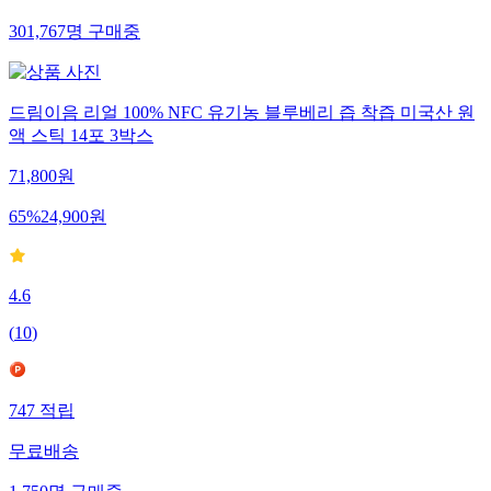
301,767
명
구매중
드림이음 리얼 100% NFC 유기농 블루베리 즙 착즙 미국산 원
액 스틱 14포 3박스
71,800
원
65
%
24,900
원
4.6
(
10
)
747
적립
무료배송