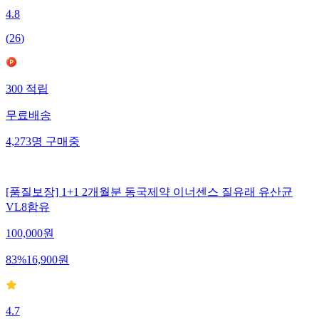
4.8
(
26
)
300
적립
무료배송
4,273
명
구매중
[품질보장] 1+1 2개월분 동국제약 이너센스 질유래 유산균
VL8함유
100,000
원
83
%
16,900
원
4.7