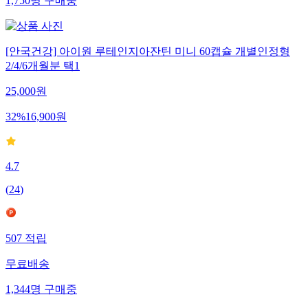
1,750
명
구매중
[안국건강] 아이원 루테인지아잔틴 미니 60캡슐 개별인정형
2/4/6개월분 택1
25,000
원
32
%
16,900
원
4.7
(
24
)
507
적립
무료배송
1,344
명
구매중