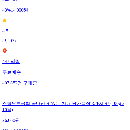
43
%
14,900
원
4.5
(
3,297
)
447
적립
무료배송
407,852
명
구매중
스팀오븐공법 국내산 맛있는 치큐 닭가슴살 3가지 맛 (100g x
10팩)
26,000
원