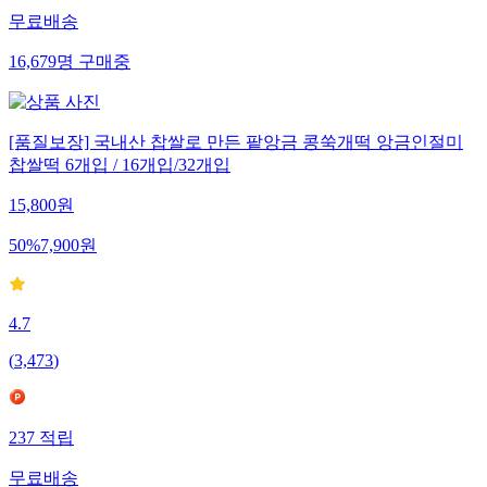
무료배송
16,679
명
구매중
[품질보장] 국내산 찹쌀로 만든 팥앙금 콩쑥개떡 앙금인절미
찹쌀떡 6개입 / 16개입/32개입
15,800
원
50
%
7,900
원
4.7
(
3,473
)
237
적립
무료배송