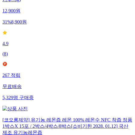
12,900
원
31
%
8,900
원
4.9
(
8
)
267
적립
무료배송
5,329
명
구매중
[코오롱제약] 유기농 레몬즙 레몬 100% 레몬수 NFC 착즙 정품
1박스X 15포 / 2박스/4박스/8박스[소비기한 2028. 01.12] 국산
제조 유기농레몬즙