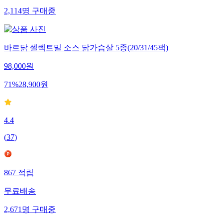
2,114
명
구매중
바르닭 셀렉트밀 소스 닭가슴살 5종(20/31/45팩)
98,000
원
71
%
28,900
원
4.4
(
37
)
867
적립
무료배송
2,671
명
구매중