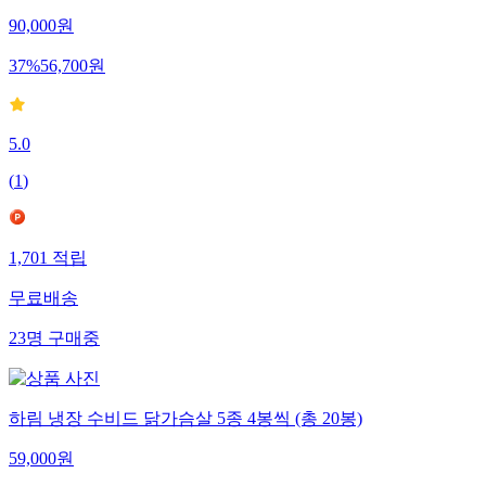
90,000
원
37
%
56,700
원
5.0
(
1
)
1,701
적립
무료배송
23
명
구매중
하림 냉장 수비드 닭가슴살 5종 4봉씩 (총 20봉)
59,000
원