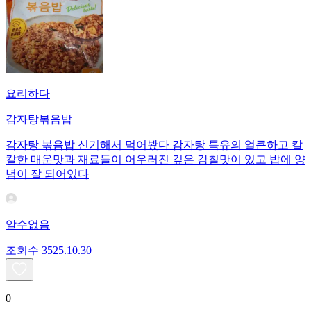
요리하다
감자탕볶음밥
감자탕 볶음밥 신기해서 먹어봤다 감자탕 특유의 얼큰하고 칼
칼한 매운맛과 재료들이 어우러진 깊은 감칠맛이 있고 밥에 양
념이 잘 되어있다
알수없음
조회수
35
25.10.30
0