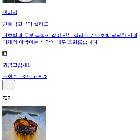
샐러딩
단호박고구마 샐러드
단호박과 두부 블럭이 같이 있는 샐러드로 단호박 달달한 맛과
야채의 아싹이는 식감이 매우 조화롭습니다.
귀염그잡채1
조회수
1.3만
25.08.28
727