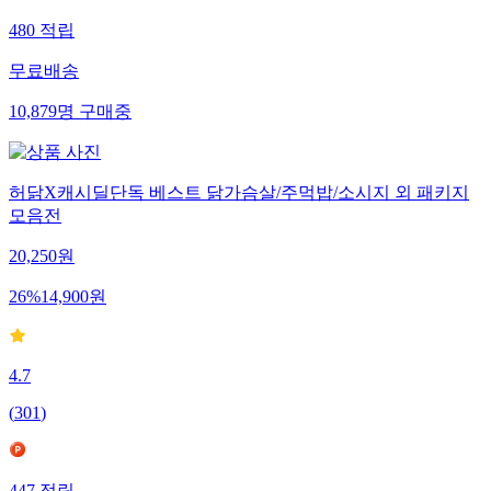
480
적립
무료배송
10,879
명
구매중
허닭X캐시딜단독 베스트 닭가슴살/주먹밥/소시지 외 패키지
모음전
20,250
원
26
%
14,900
원
4.7
(
301
)
447
적립