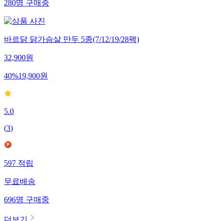
280
명
구매중
바르닭 닭가슴살 만두 5종(7/12/19/28팩)
32,900
원
40
%
19,900
원
5.0
(
3
)
597
적립
무료배송
696
명
구매중
더보기