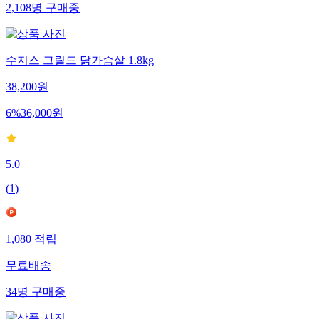
2,108
명
구매중
수지스 그릴드 닭가슴살 1.8kg
38,200
원
6
%
36,000
원
5.0
(
1
)
1,080
적립
무료배송
34
명
구매중