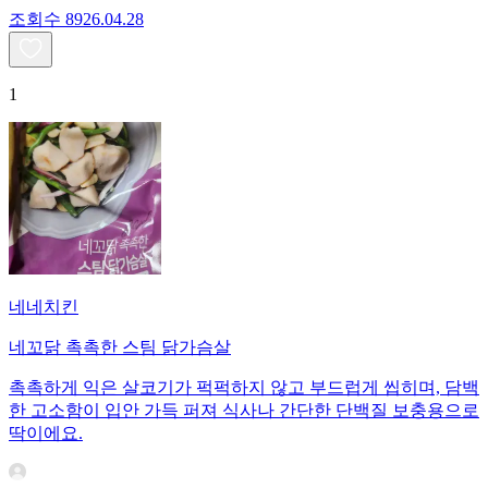
조회수
89
26.04.28
1
네네치킨
네꼬닭 촉촉한 스팀 닭가슴살
촉촉하게 익은 살코기가 퍽퍽하지 않고 부드럽게 씹히며, 담백
한 고소함이 입안 가득 퍼져 식사나 간단한 단백질 보충용으로
딱이에요.