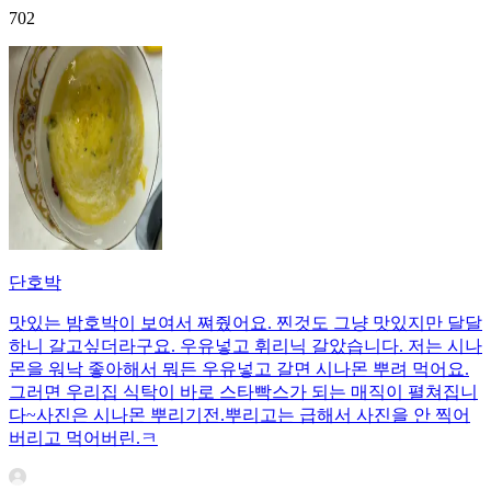
702
단호박
맛있는 밤호박이 보여서 쪄줬어요. 찐것도 그냥 맛있지만 달달
하니 갈고싶더라구요. 우유넣고 휘리닉 갈았습니다. 저는 시나
몬을 워낙 좋아해서 뭐든 우유넣고 갈면 시나몬 뿌려 먹어요.
그러면 우리집 식탁이 바로 스타빡스가 되는 매직이 펼쳐집니
다~사진은 시나몬 뿌리기전.뿌리고는 급해서 사진을 안 찍어
버리고 먹어버린.ㅋ