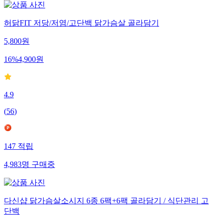
허닭FIT 저당/저염/고단백 닭가슴살 골라담기
5,800
원
16
%
4,900
원
4.9
(
56
)
147
적립
4,983
명
구매중
다신샵 닭가슴살소시지 6종 6팩+6팩 골라담기 / 식단관리 고
단백