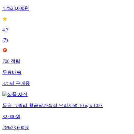
41
%
23,600
원
4.7
(
7
)
708
적립
무료배송
375
명
구매중
동원 그릴리 황금닭가슴살 오리지널 105g x 10개
32,000
원
26
%
23,600
원