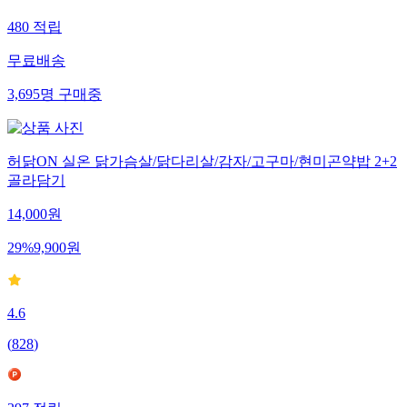
480
적립
무료배송
3,695
명
구매중
허닭ON 실온 닭가슴살/닭다리살/감자/고구마/현미곤약밥 2+2
골라담기
14,000
원
29
%
9,900
원
4.6
(
828
)