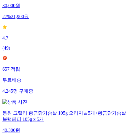
30,000
원
27
%
21,900
원
4.7
(
49
)
657
적립
무료배송
4,245
명
구매중
동원 그릴리 황금닭가슴살 105g 오리지널5개+황금닭가슴살
블랙페퍼 105g x 5개
40,300
원