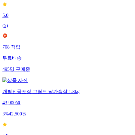
5.0
(
5
)
708
적립
무료배송
495
명
구매중
개별진공포장 그릴드 닭가슴살 1.8kg
43,900
원
3
%
42,500
원