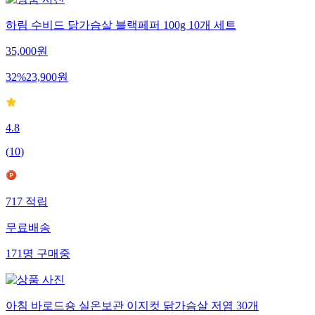
하림 수비드 닭가슴살 블랙페퍼 100g 10개 세트
35,000
원
32
%
23,900
원
4.8
(
10
)
717
적립
무료배송
171
명
구매중
아침 바로드숑 실온보관 이지컷 닭가슴살 저염 30개