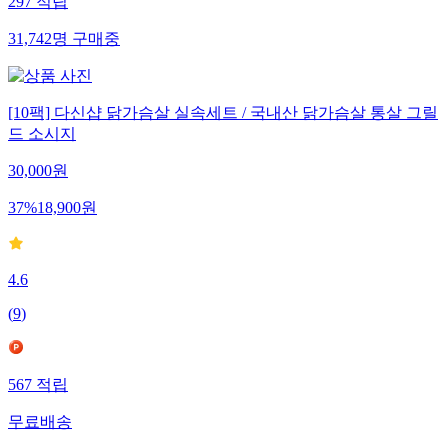
297
적립
31,742
명
구매중
[10팩] 다신샵 닭가슴살 실속세트 / 국내산 닭가슴살 통살 그릴
드 소시지
30,000
원
37
%
18,900
원
4.6
(
9
)
567
적립
무료배송