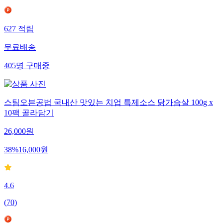
627
적립
무료배송
405
명
구매중
스팀오븐공법 국내산 맛있는 치업 특제소스 닭가슴살 100g x
10팩 골라담기
26,000
원
38
%
16,000
원
4.6
(
70
)