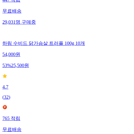
무료배송
29,031
명
구매중
하림 수비드 닭가슴살 트러플 100g 10개
54,000
원
53
%
25,500
원
4.7
(
32
)
765
적립
무료배송