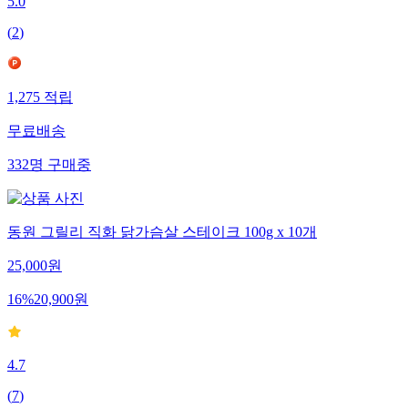
5.0
(
2
)
1,275
적립
무료배송
332
명
구매중
동원 그릴리 직화 닭가슴살 스테이크 100g x 10개
25,000
원
16
%
20,900
원
4.7
(
7
)