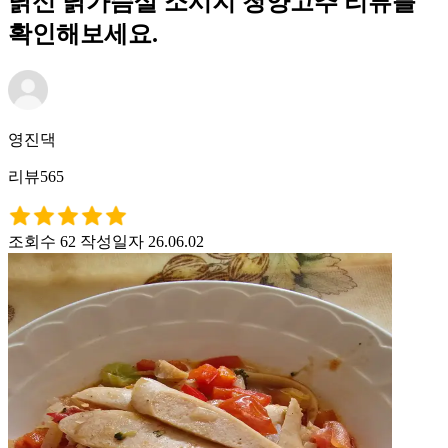
닭신 닭가슴살 소시지 청양고추 리뷰를
확인해보세요.
영진댁
리뷰565
조회수 62
작성일자 26.06.02