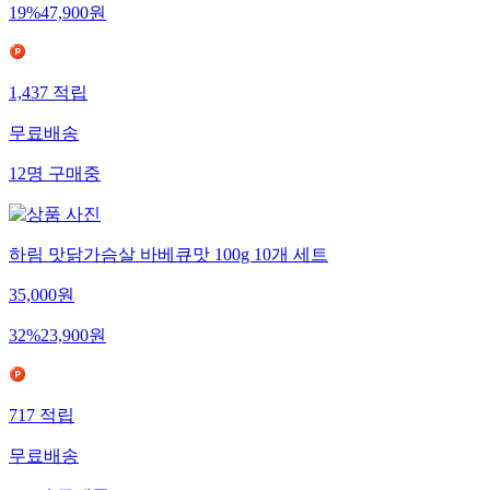
19
%
47,900
원
1,437
적립
무료배송
12
명
구매중
하림 맛닭가슴살 바베큐맛 100g 10개 세트
35,000
원
32
%
23,900
원
717
적립
무료배송