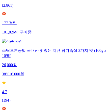
(
2,861
)
177
적립
101,826
명
구매중
스팀오븐공법 국내산 맛있는 치큐 닭가슴살 3가지 맛 (100g x
10팩)
26,000
원
38
%
16,000
원
4.7
(
194
)