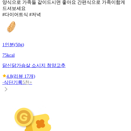
양식으로 가족들 같이드시면 좋아요 간편식으로 가족이함게
드셔보세요
#다이어트식 #저녁
1인분(50g)
75kcal
닭신
닭가슴살 소시지 청양고추
4.8
(리뷰
17
개)
·
식단기록
5천+