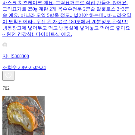
바스크 치즈케이크 예요. 그릭요거트로 직접 만들어 봤어요.
그릭요거트 250g 계란 2개 옥수수전분 2큰술 알룰로스 2~3큰
술 예요. 바닐라 오일 5방울 정도.. 넣어야 하는데.. 바닐라오일
이 도착전이라.. 우선 위 재료로 180도에서 20분정도 완성!!!!
냉동장고에 넣어두고 먹고 냉동실에 넣어놓고 먹어도 좋아요
~ 완전 건강식!! 다이어트식 예요.
지니5368308
조회수
2.8만
25.09.24
702