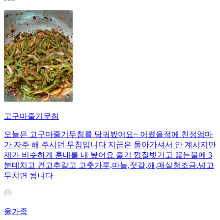
고구마줄기무침
오늘은 고구마줄기무침를 담궈봤어요~ 어렸을적에 친정엄마
가 자주 해 주시던 무침입니다 지금은 돌아가셔서 안 계시지만
제가 비슷하게 훙내를 내 봤어요 줄기 껍질벗기고 끓는물에 3
분데치고 건고추갈고 고춧가루,마늘,젓갈,깨,매실청조금.넘고
무치면 됩니다
울가족