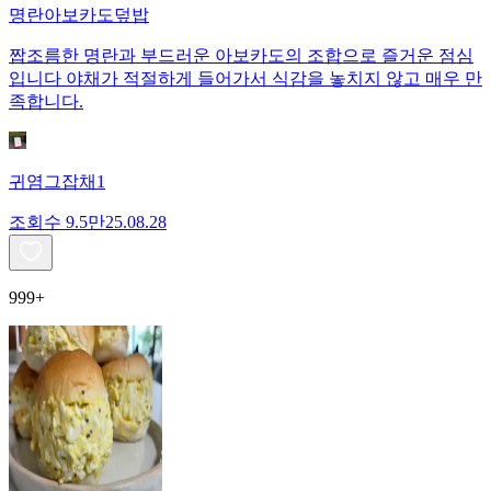
명란아보카도덮밥
짭조름한 명란과 부드러운 아보카도의 조합으로 즐거운 점심
입니다 야채가 적절하게 들어가서 식감을 놓치지 않고 매우 만
족합니다.
귀염그잡채1
조회수
9.5만
25.08.28
999+