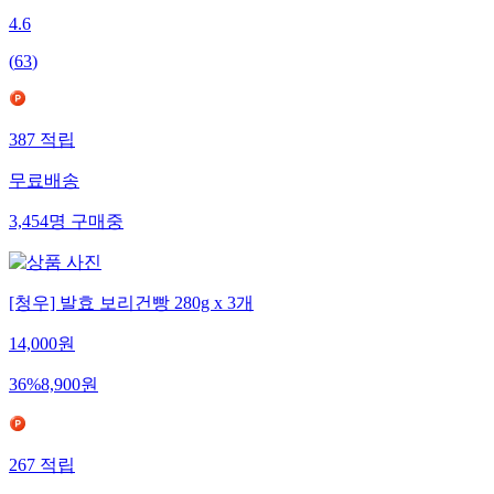
4.6
(
63
)
387
적립
무료배송
3,454
명
구매중
[청우] 발효 보리건빵 280g x 3개
14,000
원
36
%
8,900
원
267
적립