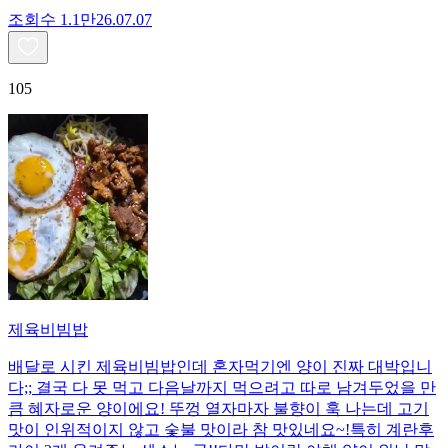
조회수
1.1만
26.07.07
105
제육비빔밥
배달로 시킨 제육비빔밥인데 혼자먹기엔 양이 진짜 대박입니
다;; 결국 다 못 먹고 다음날까지 먹으려고 따로 남겨두었을 만
큼 혜자로운 양이에요! 뚜껑 열자마자 불향이 훅 나는데 고기
맛이 인위적이지 않고 숯불 맛이라 참 맛있네요~!특히 계란후