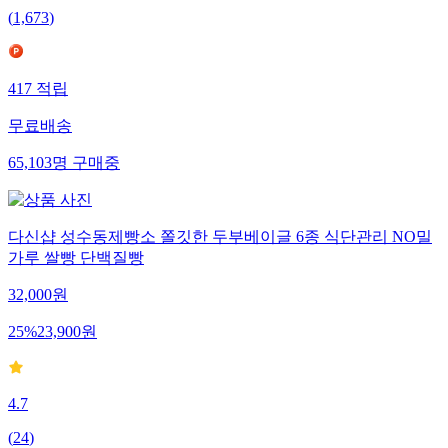
(
1,673
)
417
적립
무료배송
65,103
명
구매중
다신샵 성수동제빵소 쫄깃한 두부베이글 6종 식단관리 NO밀
가루 쌀빵 단백질빵
32,000
원
25
%
23,900
원
4.7
(
24
)