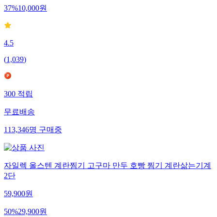
37
%
10,000
원
4.5
(
1,039
)
300
적립
무료배송
113,346
명
구매중
자일렉 올스텐 계란찜기 고구마 만두 호빵 찜기 계란삶는기계
2단
59,900
원
50
%
29,900
원