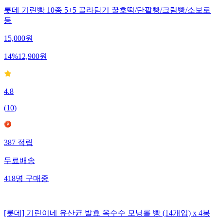
롯데 기린빵 10종 5+5 골라담기 꿀호떡/단팥빵/크림빵/소보로
등
15,000
원
14
%
12,900
원
4.8
(
10
)
387
적립
무료배송
418
명
구매중
[롯데] 기린이네 유산균 발효 옥수수 모닝롤 빵 (14개입) x 4봉