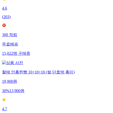
4.6
(
203
)
300
적립
무료배송
15,022
명
구매중
할매 안흥찐빵 10+10+10 (쌀,단호박,흑미)
19,900
원
30
%
13,900
원
4.7