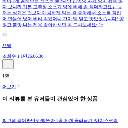
라이 2개 올려주는 센스는 굳!! ​다만 밥이랑 야채 양이 워낙 많
다 보니까 기본 고추장 소스가 양에 비해 좀 적더라고요ㅠ.ㅠ
저는 싱거운 것보다 매콤하게 먹는 걸 좋아해서 소스를 직접
더 만들어 넣어 비벼 먹었더니 간이 딱 맞고 맛있었습니다! 양
많고 불맛 나는 제육 좋아하시면 꼭 드셔보세요~^^
으앵
조회수
1.1만
26.06.30
168
더보기
이 리뷰를 본 유저들이 관심있어 한 상품
빙그레 붕어싸만코/빵또아 7종 30개 골라담기 /아이스크림