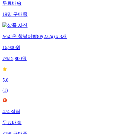
무료배송
19
명
구매중
오리온 참붕어빵8P(232g) x 3개
16,900
원
7
%
15,800
원
5.0
(
1
)
474
적립
무료배송