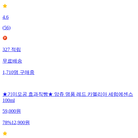
4.6
(
56
)
327
적립
무료배송
1,710
명
구매중
★기미모공 효과직빵★ 앙쥬 명품 레드 카멜리아 세럼에센스
100ml
59,000
원
78
%
12,900
원