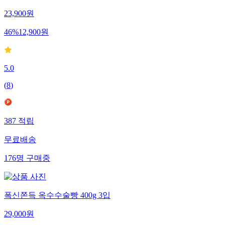
23,900
원
46
%
12,900
원
5.0
(
8
)
387
적립
무료배송
176
명
구매중
폭신쫀득 옥수수술빵 400g 3입
29,000
원