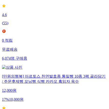
4.6
(
55
)
0
적립
무료배송
6,074
명
구매중
[만원의행복] 아르토스 천연발효종 통밀빵 10종 3팩 골라담기
/ 주문후제빵 모닝빵 식빵 카카오 흑임자 옥수
12,000
원
17
%
10,000
원