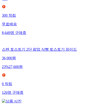
(
78
)
300
적립
무료배송
8,649
명
구매중
스텐 토스트기 2단 팝업 식빵 토스토기 와이드
36,000
원
23
%
27,600
원
0
적립
126
명
구매중