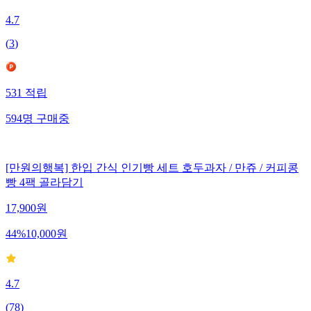
4.7
(
3
)
531
적립
594
명
구매중
[만원의행복] 한입 간식 인기빵 세트 호두과자 / 만쥬 / 커피콩
빵 4팩 골라담기
17,900
원
44
%
10,000
원
4.7