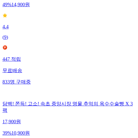
49
%
14,900
원
4.4
(
9
)
447
적립
무료배송
833
명
구매중
담백! 쫀득! 고소! 속초 중앙시장 명물 추억의 옥수수술빵 X 3
팩
17,900
원
39
%
10,900
원