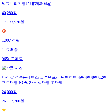
발효보리건빵(신흥제과 6kg)
40,280
원
17
%
33,570
원
1,007
적립
무료배송
96
명
구매중
다신샵 성수동제빵소 글루텐프리 단백한빵 4종 4팩/8팩/12팩
프로틴빵 NO밀가루 식단빵 고단백
24,000
원
26
%
17,700
원