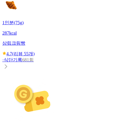
1인분(75g)
287kcal
삼립
크림빵
4.7
(리뷰
55
개)
·
식단기록
681회