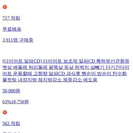
717
적립
무료배송
3,911
명
구매중
[다이어트 알파CD] 다이어트 보조제 알파CD 특허유산균함유
뱃살 배둘레 허리둘레 팔뚝살 등살 허벅지 살빼기 단기간다이
어트 운동할때 고함량 알파CD 과식후 빵순이 밥순이 탄수화
물컷팅 내장지방 체지방감소 체중감소 에도움
50,000
원
63
%
18,750
원
562
적립