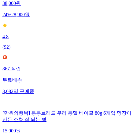
38,000
원
24
%
28,900
원
4.8
(
92
)
867
적립
무료배송
3,682
명
구매중
[만원의행복] 통통브레드 우리 통밀 베이글 80g 6개입 명장이
만든 소화 잘 되는 빵
15,900
원