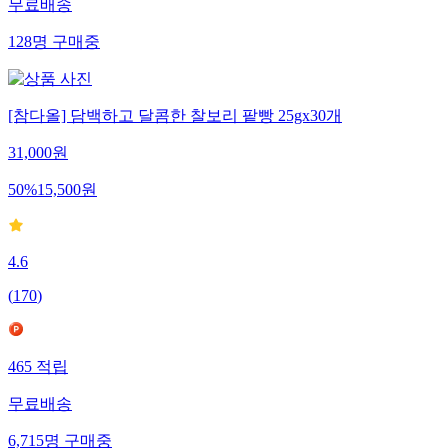
무료배송
128
명
구매중
[참다올] 담백하고 달콤한 찰보리 팥빵 25gx30개
31,000
원
50
%
15,500
원
4.6
(
170
)
465
적립
무료배송
6,715
명
구매중