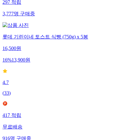
297
적립
3,777
명
구매중
롯데 기린이네 토스트 식빵 (750g) x 5봉
16,500
원
16
%
13,900
원
4.7
(
33
)
417
적립
무료배송