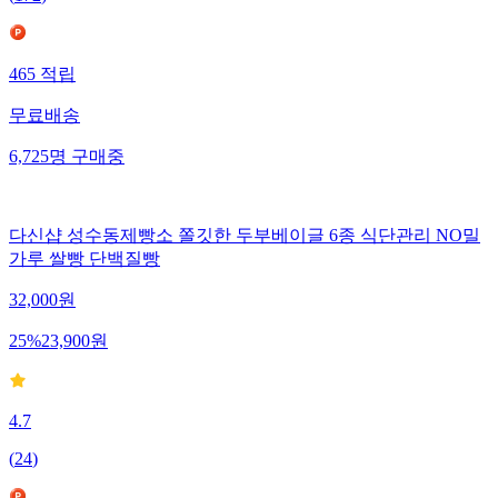
465
적립
무료배송
6,725
명
구매중
다신샵 성수동제빵소 쫄깃한 두부베이글 6종 식단관리 NO밀
가루 쌀빵 단백질빵
32,000
원
25
%
23,900
원
4.7
(
24
)