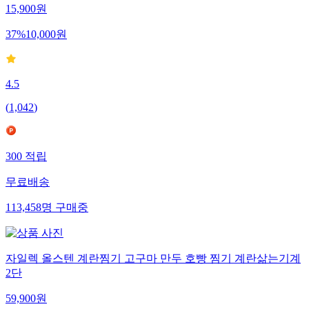
15,900
원
37
%
10,000
원
4.5
(
1,042
)
300
적립
무료배송
113,458
명
구매중
자일렉 올스텐 계란찜기 고구마 만두 호빵 찜기 계란삶는기계
2단
59,900
원