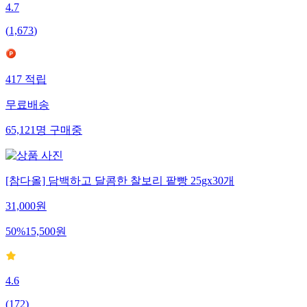
4.7
(
1,673
)
417
적립
무료배송
65,121
명
구매중
[참다올] 담백하고 달콤한 찰보리 팥빵 25gx30개
31,000
원
50
%
15,500
원
4.6
(
172
)