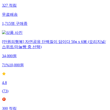
327
적립
무료배송
1,715
명
구매중
[만원의행복] 자연공유 단백질이 답이다 50g x 6봉 (오리지널/
스위트/마늘빵 중 선택)
34,000
원
71
%
10,000
원
4.8
(
73
)