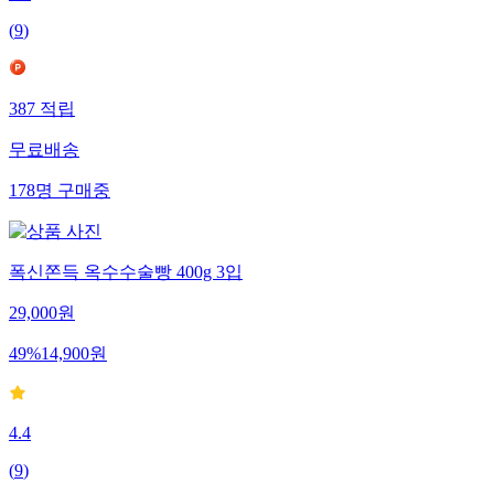
5.0
(
9
)
387
적립
무료배송
178
명
구매중
폭신쫀득 옥수수술빵 400g 3입
29,000
원
49
%
14,900
원
4.4
(
9
)