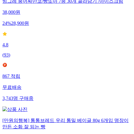
빙그레 붕어싸만코/빵또아 7종 30개 골라담기 /아이스크림
38,000
원
24
%
28,900
원
4.8
(
93
)
867
적립
무료배송
3,743
명
구매중
[만원의행복] 통통브레드 우리 통밀 베이글 80g 6개입 명장이
만든 소화 잘 되는 빵