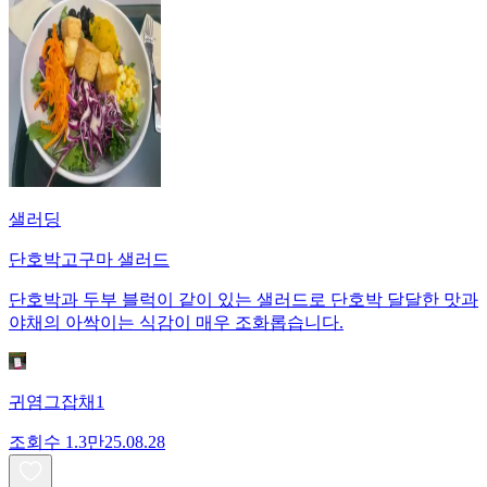
샐러딩
단호박고구마 샐러드
단호박과 두부 블럭이 같이 있는 샐러드로 단호박 달달한 맛과
야채의 아싹이는 식감이 매우 조화롭습니다.
귀염그잡채1
조회수
1.3만
25.08.28