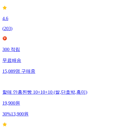
4.6
(
203
)
300
적립
무료배송
15,089
명
구매중
할매 안흥찐빵 10+10+10 (쌀,단호박,흑미)
19,900
원
30
%
13,900
원