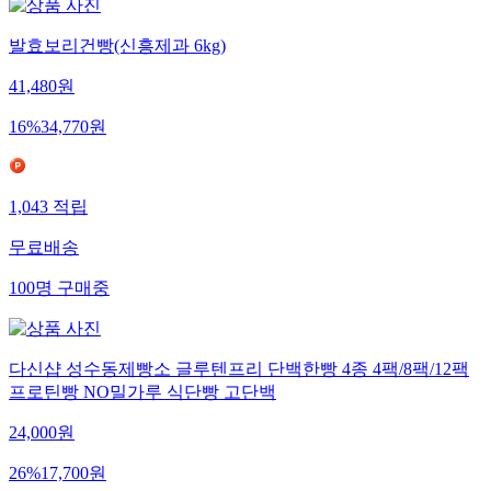
발효보리건빵(신흥제과 6kg)
41,480
원
16
%
34,770
원
1,043
적립
무료배송
100
명
구매중
다신샵 성수동제빵소 글루텐프리 단백한빵 4종 4팩/8팩/12팩
프로틴빵 NO밀가루 식단빵 고단백
24,000
원
26
%
17,700
원