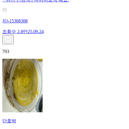
지니5368308
조회수
2.8만
25.09.24
703
단호박