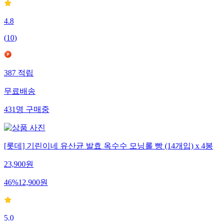
4.8
(
10
)
387
적립
무료배송
431
명
구매중
[롯데] 기린이네 유산균 발효 옥수수 모닝롤 빵 (14개입) x 4봉
23,900
원
46
%
12,900
원