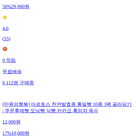
50
%
29,900
원
4.6
(
55
)
0
적립
무료배송
6,112
명
구매중
[만원의행복] 아르토스 천연발효종 통밀빵 10종 3팩 골라담기
/ 주문후제빵 모닝빵 식빵 카카오 흑임자 옥수
12,000
원
17
%
10,000
원