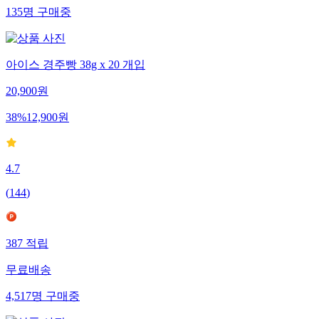
135
명
구매중
아이스 경주빵 38g x 20 개입
20,900
원
38
%
12,900
원
4.7
(
144
)
387
적립
무료배송
4,517
명
구매중