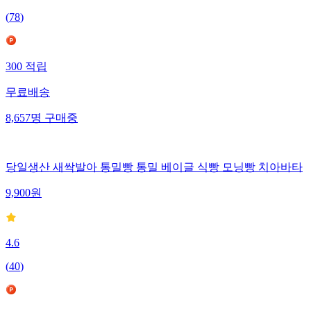
(
78
)
300
적립
무료배송
8,657
명
구매중
당일생산 새싹발아 통밀빵 통밀 베이글 식빵 모닝빵 치아바타
9,900
원
4.6
(
40
)