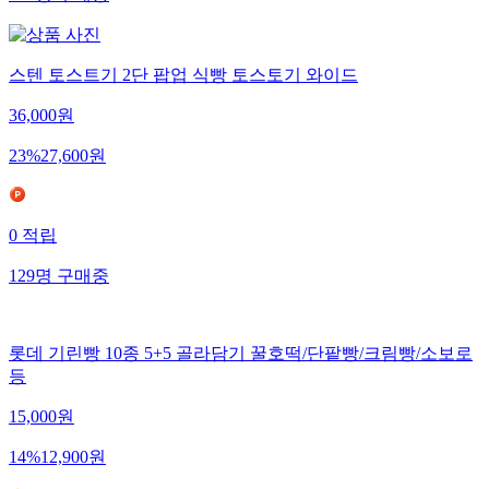
916
명
구매중
스텐 토스트기 2단 팝업 식빵 토스토기 와이드
36,000
원
23
%
27,600
원
0
적립
129
명
구매중
롯데 기린빵 10종 5+5 골라담기 꿀호떡/단팥빵/크림빵/소보로
등
15,000
원
14
%
12,900
원