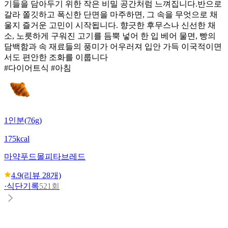
기들을 담아두기 위한 작은 비밀 공간처럼 느껴집니다. ​반으로
갈라 쫄깃하고 폭신한 단면을 마주하면, 그 속을 무엇으로 채
울지 즐거운 고민이 시작됩니다. 향긋한 후무스나 신선한 채
소, 노릇하게 구워진 고기를 듬뿍 넣어 한 입 베어 물면, 빵의
담백함과 속 재료들의 풍미가 어우러져 입안 가득 이국적이면
서도 편안한 조화를 이룹니다
#다이어트식 #아침
1인분(76g)
175kcal
마약푸드몰
피타브레드
4.9
(리뷰
28
개)
·
식단기록
521회