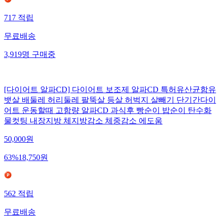
717
적립
무료배송
3,919
명
구매중
[다이어트 알파CD] 다이어트 보조제 알파CD 특허유산균함유
뱃살 배둘레 허리둘레 팔뚝살 등살 허벅지 살빼기 단기간다이
어트 운동할때 고함량 알파CD 과식후 빵순이 밥순이 탄수화
물컷팅 내장지방 체지방감소 체중감소 에도움
50,000
원
63
%
18,750
원
562
적립
무료배송