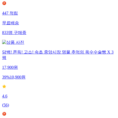
447
적립
무료배송
833
명
구매중
담백! 쫀득! 고소! 속초 중앙시장 명물 추억의 옥수수술빵 X 3
팩
17,900
원
39
%
10,900
원
4.6
(
56
)