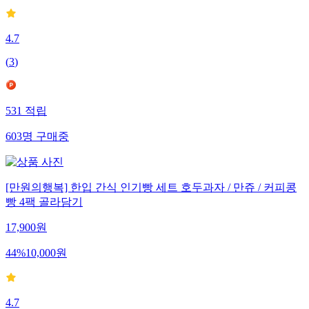
4.7
(
3
)
531
적립
603
명
구매중
[만원의행복] 한입 간식 인기빵 세트 호두과자 / 만쥬 / 커피콩
빵 4팩 골라담기
17,900
원
44
%
10,000
원
4.7