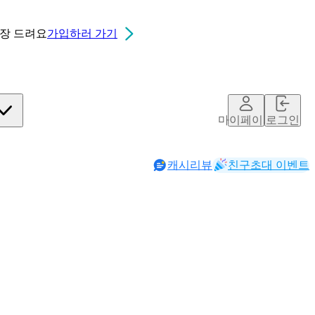
0장
드려요
가입하러 가기
마이페이지
로그인
캐시리뷰
친구초대 이벤트