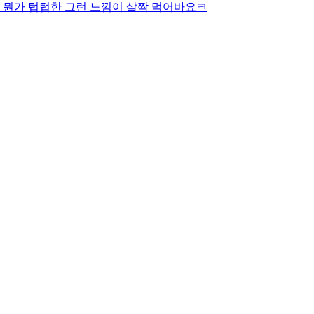
 뭔가 텁텁한 그런 느낌이 살짝 먹어바요ㅋ