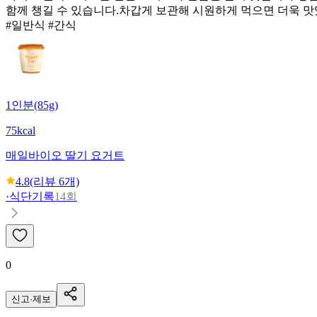
함께 챙길 수 있습니다.차갑게 보관해 시원하게 먹으면 더욱 맛
#일반식 #간식
1인분(85g)
75kcal
매일
바이오 딸기 요거트
4.8
(리뷰
6
개)
·
식단기록
14회
0
신고·제보