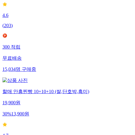
4.6
(
203
)
300
적립
무료배송
15,034
명
구매중
할매 안흥찐빵 10+10+10 (쌀,단호박,흑미)
19,900
원
30
%
13,900
원