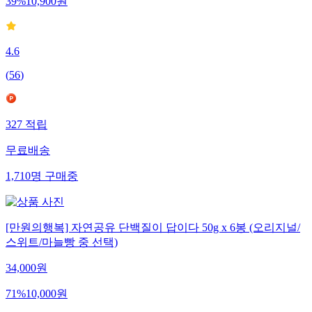
39
%
10,900
원
4.6
(
56
)
327
적립
무료배송
1,710
명
구매중
[만원의행복] 자연공유 단백질이 답이다 50g x 6봉 (오리지널/
스위트/마늘빵 중 선택)
34,000
원
71
%
10,000
원