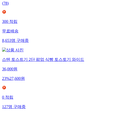
(
78
)
300
적립
무료배송
8,653
명
구매중
스텐 토스트기 2단 팝업 식빵 토스토기 와이드
36,000
원
23
%
27,600
원
0
적립
127
명
구매중