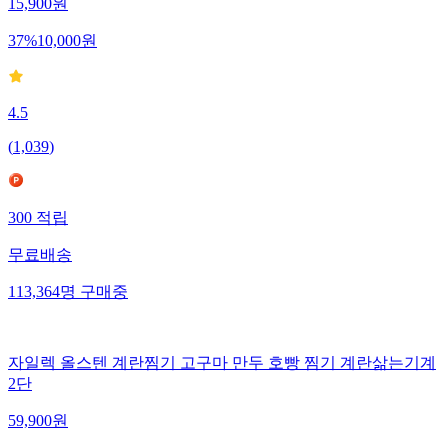
15,900
원
37
%
10,000
원
4.5
(
1,039
)
300
적립
무료배송
113,364
명
구매중
자일렉 올스텐 계란찜기 고구마 만두 호빵 찜기 계란삶는기계
2단
59,900
원