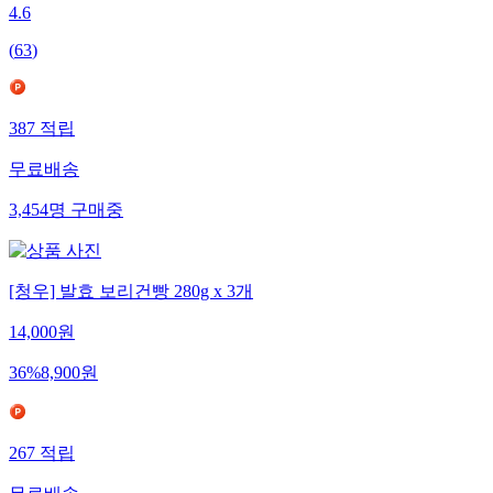
4.6
(
63
)
387
적립
무료배송
3,454
명
구매중
[청우] 발효 보리건빵 280g x 3개
14,000
원
36
%
8,900
원
267
적립