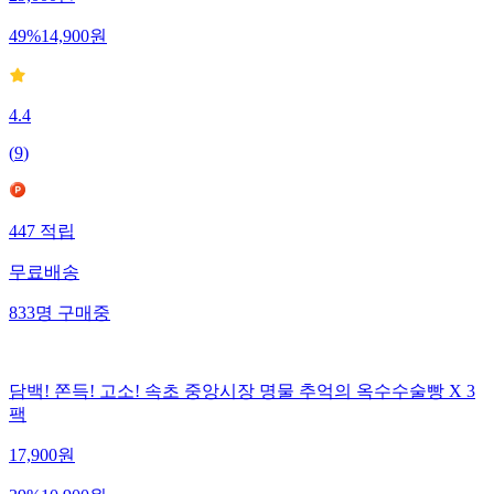
29,000
원
49
%
14,900
원
4.4
(
9
)
447
적립
무료배송
833
명
구매중
담백! 쫀득! 고소! 속초 중앙시장 명물 추억의 옥수수술빵 X 3
팩
17,900
원