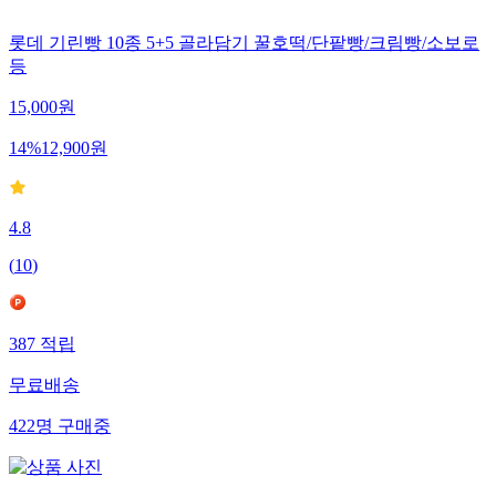
롯데 기린빵 10종 5+5 골라담기 꿀호떡/단팥빵/크림빵/소보로
등
15,000
원
14
%
12,900
원
4.8
(
10
)
387
적립
무료배송
422
명
구매중