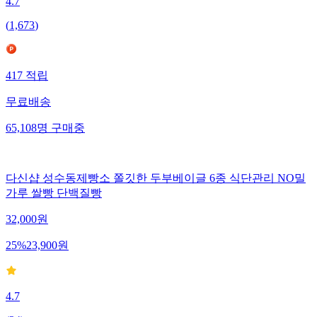
4.7
(
1,673
)
417
적립
무료배송
65,108
명
구매중
다신샵 성수동제빵소 쫄깃한 두부베이글 6종 식단관리 NO밀
가루 쌀빵 단백질빵
32,000
원
25
%
23,900
원
4.7