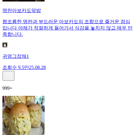
명란아보카도덮밥
짭조름한 명란과 부드러운 아보카도의 조합으로 즐거운 점심
입니다 야채가 적절하게 들어가서 식감을 놓치지 않고 매우 만
족합니다.
귀염그잡채1
조회수
9.5만
25.08.28
999+