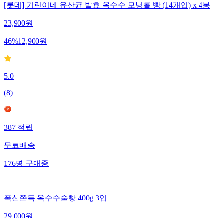
[롯데] 기린이네 유산균 발효 옥수수 모닝롤 빵 (14개입) x 4봉
23,900
원
46
%
12,900
원
5.0
(
8
)
387
적립
무료배송
176
명
구매중
폭신쫀득 옥수수술빵 400g 3입