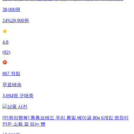
38,000
원
24
%
28,900
원
4.8
(
92
)
867
적립
무료배송
3,694
명
구매중
[만원의행복] 통통브레드 우리 통밀 베이글 80g 6개입 명장이
만든 소화 잘 되는 빵