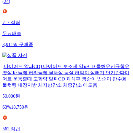
(
24
)
717
적립
무료배송
3,911
명
구매중
[다이어트 알파CD] 다이어트 보조제 알파CD 특허유산균함유
뱃살 배둘레 허리둘레 팔뚝살 등살 허벅지 살빼기 단기간다이
어트 운동할때 고함량 알파CD 과식후 빵순이 밥순이 탄수화
물컷팅 내장지방 체지방감소 체중감소 에도움
50,000
원
63
%
18,750
원
562
적립