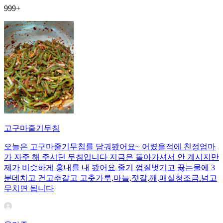
999+
고구마줄기무침
오늘은 고구마줄기무침를 담궈봤어요~ 어렸을적에 친정엄마
가 자주 해 주시던 무침입니다 지금은 돌아가셔서 안 계시지만
제가 비슷하게 훙내를 내 봤어요 줄기 껍질벗기고 끓는물에 3
분데치고 건고추갈고 고춧가루,마늘,젓갈,깨,매실청조금.넘고
무치면 됩니다