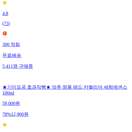
4.8
(
73
)
300
적립
무료배송
5,411
명
구매중
★기미모공 효과직빵★ 앙쥬 명품 레드 카멜리아 세럼에센스
100ml
59,000
원
78
%
12,900
원