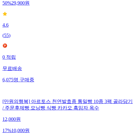
50
%
29,900
원
4.6
(
55
)
0
적립
무료배송
6,075
명
구매중
[만원의행복] 아르토스 천연발효종 통밀빵 10종 3팩 골라담기
/ 주문후제빵 모닝빵 식빵 카카오 흑임자 옥수
12,000
원
17
%
10,000
원