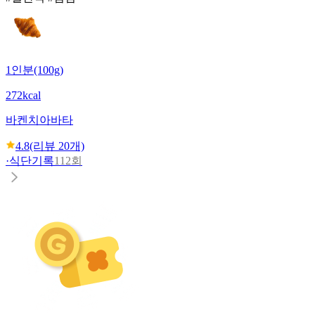
1인분(100g)
272kcal
바켄
치아바타
4.8
(리뷰
20
개)
·
식단기록
112회