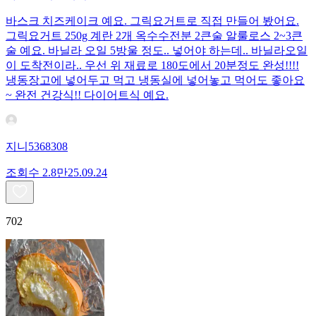
바스크 치즈케이크 예요. 그릭요거트로 직접 만들어 봤어요.
그릭요거트 250g 계란 2개 옥수수전분 2큰술 알룰로스 2~3큰
술 예요. 바닐라 오일 5방울 정도.. 넣어야 하는데.. 바닐라오일
이 도착전이라.. 우선 위 재료로 180도에서 20분정도 완성!!!!
냉동장고에 넣어두고 먹고 냉동실에 넣어놓고 먹어도 좋아요
~ 완전 건강식!! 다이어트식 예요.
지니5368308
조회수
2.8만
25.09.24
702