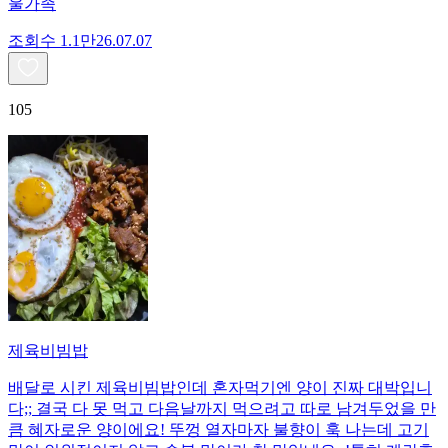
울가족
조회수
1.1만
26.07.07
105
제육비빔밥
배달로 시킨 제육비빔밥인데 혼자먹기엔 양이 진짜 대박입니
다;; 결국 다 못 먹고 다음날까지 먹으려고 따로 남겨두었을 만
큼 혜자로운 양이에요! 뚜껑 열자마자 불향이 훅 나는데 고기