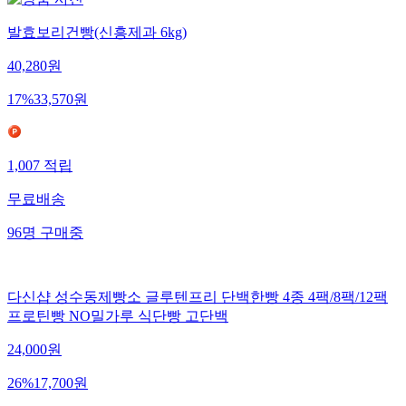
발효보리건빵(신흥제과 6kg)
40,280
원
17
%
33,570
원
1,007
적립
무료배송
96
명
구매중
다신샵 성수동제빵소 글루텐프리 단백한빵 4종 4팩/8팩/12팩
프로틴빵 NO밀가루 식단빵 고단백
24,000
원
26
%
17,700
원