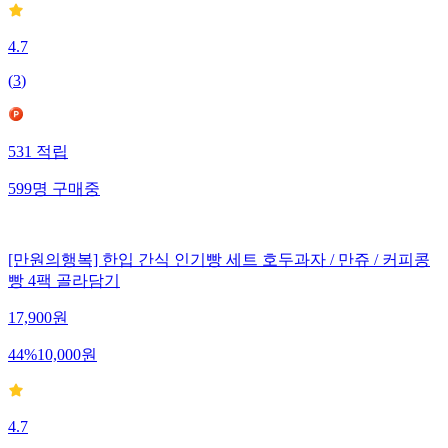
4.7
(
3
)
531
적립
599
명
구매중
[만원의행복] 한입 간식 인기빵 세트 호두과자 / 만쥬 / 커피콩
빵 4팩 골라담기
17,900
원
44
%
10,000
원
4.7