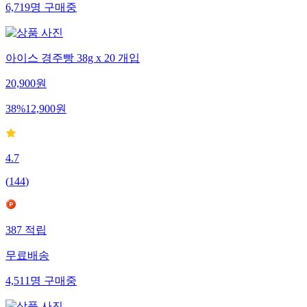
6,719
명
구매중
아이스 경주빵 38g x 20 개입
20,900
원
38
%
12,900
원
4.7
(
144
)
387
적립
무료배송
4,511
명
구매중