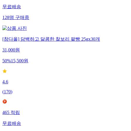
무료배송
128
명
구매중
[참다올] 담백하고 달콤한 찰보리 팥빵 25gx30개
31,000
원
50
%
15,500
원
4.6
(
170
)
465
적립
무료배송