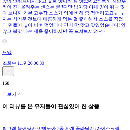
맛이 인위적이지 않고 숯불 맛이라 참 맛있네요~!특히 계란후
라이 2개 올려주는 센스는 굳!! ​다만 밥이랑 야채 양이 워낙 많
다 보니까 기본 고추장 소스가 양에 비해 좀 적더라고요ㅠ.ㅠ
저는 싱거운 것보다 매콤하게 먹는 걸 좋아해서 소스를 직접
더 만들어 넣어 비벼 먹었더니 간이 딱 맞고 맛있었습니다! 양
많고 불맛 나는 제육 좋아하시면 꼭 드셔보세요~^^
으앵
조회수
1.1만
26.06.30
168
더보기
이 리뷰를 본 유저들이 관심있어 한 상품
빙그레 붕어싸만코/빵또아 7종 30개 골라담기 /아이스크림