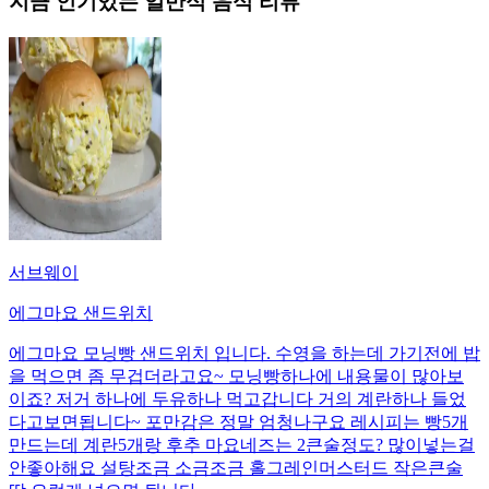
지금 인기있는
일반식
음식 리뷰
서브웨이
에그마요 샌드위치
에그마요 모닝빵 샌드위치 입니다. 수영을 하는데 가기전에 밥
을 먹으면 좀 무겁더라고요~ 모닝빵하나에 내용물이 많아보
이죠? 저거 하나에 두유하나 먹고갑니다 거의 계란하나 들었
다고보면됩니다~ 포만감은 정말 엄청나구요 레시피는 빵5개
만드는데 계란5개랑 후추 마요네즈는 2큰술정도? 많이넣는걸
안좋아해요 설탕조금 소금조금 홀그레인머스터드 작은큰술