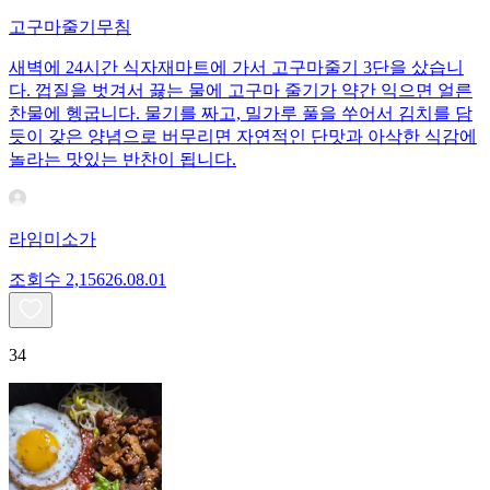
고구마줄기무침
새벽에 24시간 식자재마트에 가서 고구마줄기 3단을 샀습니
다. 껍질을 벗겨서 끓는 물에 고구마 줄기가 약간 익으면 얼른
찬물에 헹굽니다. 물기를 짜고, 밀가루 풀을 쑤어서 김치를 담
듯이 갖은 양념으로 버무리면 자연적인 단맛과 아삭한 식감에
놀라는 맛있는 반찬이 됩니다.
라임미소가
조회수
2,156
26.08.01
34