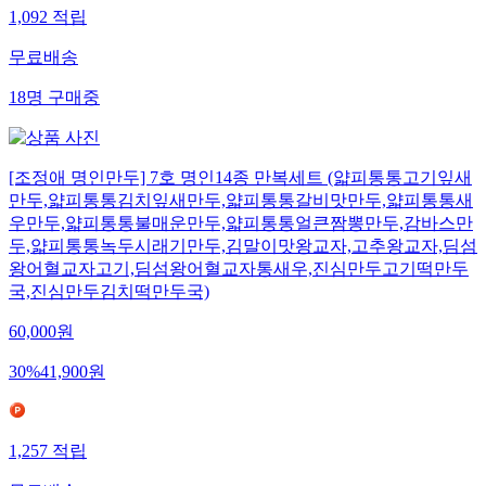
1,092
적립
무료배송
18
명
구매중
[조정애 명인만두] 7호 명인14종 만복세트 (얇피통통고기잎새
만두,얇피통통김치잎새만두,얇피통통갈비맛만두,얇피통통새
우만두,얇피통통불매운만두,얇피통통얼큰짬뽕만두,감바스만
두,얇피통통녹두시래기만두,김말이맛왕교자,고추왕교자,딤섬
왕어혈교자고기,딤섬왕어혈교자통새우,진심만두고기떡만두
국,진심만두김치떡만두국)
60,000
원
30
%
41,900
원
1,257
적립