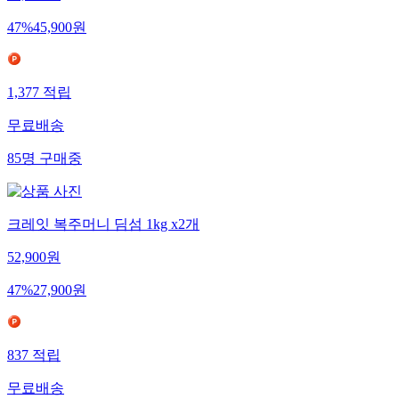
47
%
45,900
원
1,377
적립
무료배송
85
명
구매중
크레잇 복주머니 딤섬 1kg x2개
52,900
원
47
%
27,900
원
837
적립
무료배송