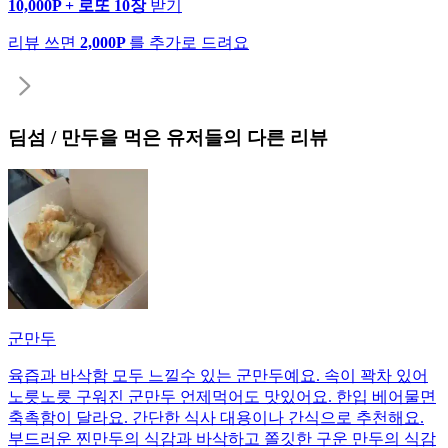
10,000P + 로또 10장
받기
리뷰 쓰면
2,000P
를 추가로 드려요
딤섬 / 만두
을 먹은 유저들의 다른 리뷰
군만두
육즙과 바삭함 모두 느낄수 있는 군만두예요. 속이 꽉차 있어
노릇노릇 구워진 군만두 언제먹어도 맛있어요. 한입 베어물면
축촉함이 달라요. 간단한 식사 대용이나 간식으로 추천해요.
부드러운 찐만두의 식감과 바삭하고 쫄깃한 구운 만두의 식감