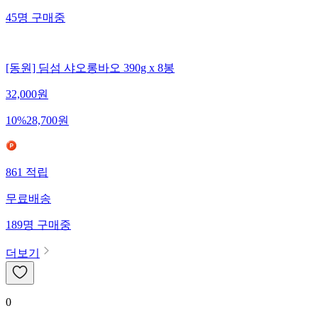
45
명
구매중
[동원] 딤섬 샤오롱바오 390g x 8봉
32,000
원
10
%
28,700
원
861
적립
무료배송
189
명
구매중
더보기
0