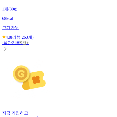
1개(30g)
68kcal
고기만두
4.8
(리뷰
263
개)
·
식단기록
9천+
지금 가입하고