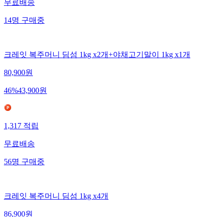
무료배송
14
명
구매중
크레잇 복주머니 딤섬 1kg x2개+야채고기말이 1kg x1개
80,900
원
46
%
43,900
원
1,317
적립
무료배송
56
명
구매중
크레잇 복주머니 딤섬 1kg x4개
86,900
원