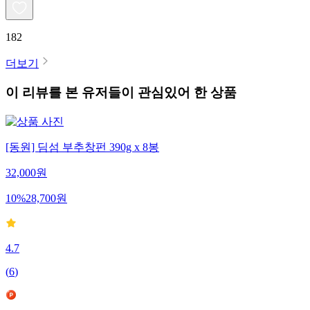
182
더보기
이 리뷰를 본 유저들이 관심있어 한 상품
[동원] 딤섬 부추창펀 390g x 8봉
32,000
원
10
%
28,700
원
4.7
(
6
)