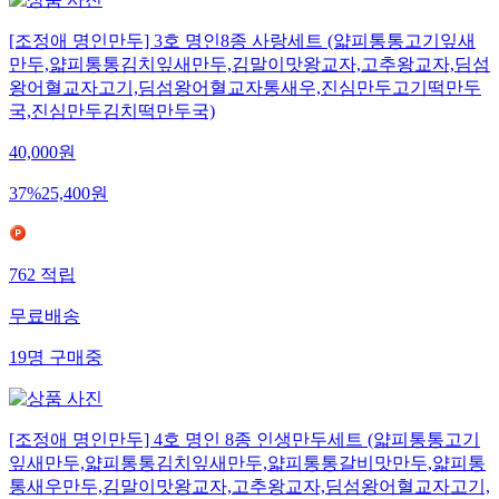
[조정애 명인만두] 3호 명인8종 사랑세트 (얇피통통고기잎새
만두,얇피통통김치잎새만두,김말이맛왕교자,고추왕교자,딤섬
왕어혈교자고기,딤섬왕어혈교자통새우,진심만두고기떡만두
국,진심만두김치떡만두국)
40,000
원
37
%
25,400
원
762
적립
무료배송
19
명
구매중
[조정애 명인만두] 4호 명인 8종 인생만두세트 (얇피통통고기
잎새만두,얇피통통김치잎새만두,얇피통통갈비맛만두,얇피통
통새우만두,김말이맛왕교자,고추왕교자,딤섬왕어혈교자고기,