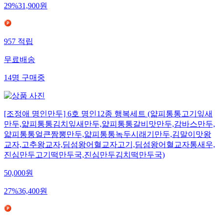
29
%
31,900
원
957
적립
무료배송
14
명
구매중
[조정애 명인만두] 6호 명인12종 행복세트 (얇피통통고기잎새
만두,얇피통통김치잎새만두,얇피통통갈비맛만두,감바스만두,
얇피통통얼큰짬뽕만두,얇피통통녹두시래기만두,김말이맛왕
교자,고추왕교자,딤섬왕어혈교자고기,딤섬왕어혈교자통새우,
진심만두고기떡만두국,진심만두김치떡만두국)
50,000
원
27
%
36,400
원