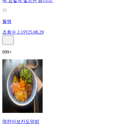
딱 요렇게 넣으면 됩니다.
똘맹
조회수
2.1만
25.08.29
999+
명란아보카도덮밥