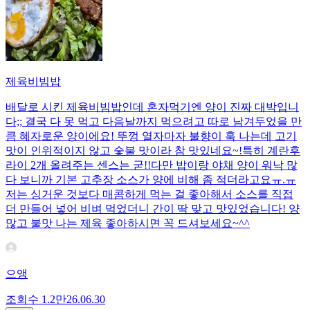
제육비빔밥
배달로 시킨 제육비빔밥인데 혼자먹기엔 양이 진짜 대박입니
다;; 결국 다 못 먹고 다음날까지 먹으려고 따로 남겨두었을 만
큼 혜자로운 양이에요! 뚜껑 열자마자 불향이 훅 나는데 고기
맛이 인위적이지 않고 숯불 맛이라 참 맛있네요~!특히 계란후
라이 2개 올려주는 센스는 굳!! ​다만 밥이랑 야채 양이 워낙 많
다 보니까 기본 고추장 소스가 양에 비해 좀 적더라고요ㅠ.ㅠ
저는 싱거운 것보다 매콤하게 먹는 걸 좋아해서 소스를 직접
더 만들어 넣어 비벼 먹었더니 간이 딱 맞고 맛있었습니다! 양
많고 불맛 나는 제육 좋아하시면 꼭 드셔보세요~^^
으앵
조회수
1.2만
26.06.30