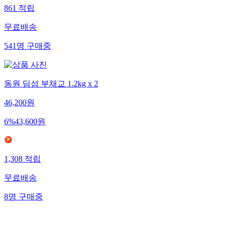
861
적립
무료배송
541
명
구매중
동원 딤섬 부채교 1.2kg x 2
46,200
원
6
%
43,600
원
1,308
적립
무료배송
8
명
구매중