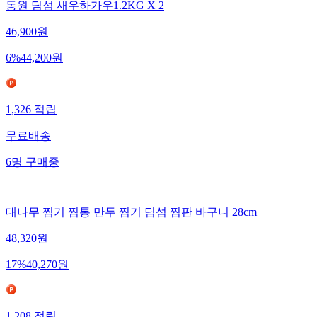
동원 딤섬 새우하가우1.2KG X 2
46,900
원
6
%
44,200
원
1,326
적립
무료배송
6
명
구매중
대나무 찜기 찜통 만두 찜기 딤섬 찜판 바구니 28cm
48,320
원
17
%
40,270
원