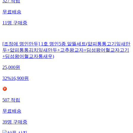
327
적립
무료배송
11
명
구매중
[조정애 명인만두] 1호 명인5종 알뜰세트(얇피통통고기잎새만
두+얇피통통김치잎새만두+고추왕교자+딤섬왕어혈교자고기
+딤섬왕어혈교자통새우)
25,000
원
32
%
16,900
원
507
적립
무료배송
39
명
구매중