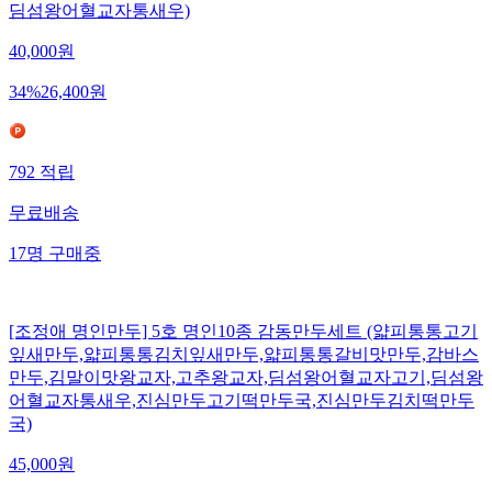
딤섬왕어혈교자통새우)
40,000
원
34
%
26,400
원
792
적립
무료배송
17
명
구매중
[조정애 명인만두] 5호 명인10종 감동만두세트 (얇피통통고기
잎새만두,얇피통통김치잎새만두,얇피통통갈비맛만두,감바스
만두,김말이맛왕교자,고추왕교자,딤섬왕어혈교자고기,딤섬왕
어혈교자통새우,진심만두고기떡만두국,진심만두김치떡만두
국)
45,000
원