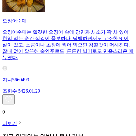
오징어순대
오징어순대는 쫄깃한 오징어 속에 당면과 채소가 꽉 차 있어
한입 먹는 순간 식감이 풍부하다. 담백하면서도 고소한 맛이
살아 있고, 소금이나 초장에 찍어 먹으면 감칠맛이 더해진다.
잡내 없이 깔끔해 술안주로도, 든든한 별미로도 만족스러운 메
뉴였다.
지니5660499
조회수
54
26.01.29
0
더보기