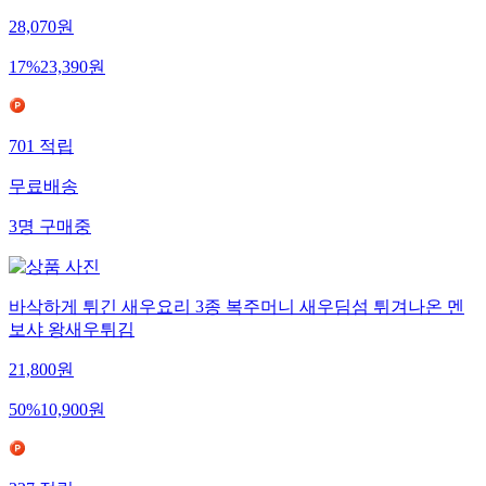
28,070
원
17
%
23,390
원
701
적립
무료배송
3
명
구매중
바삭하게 튀긴 새우요리 3종 복주머니 새우딤섬 튀겨나온 멘
보샤 왕새우튀김
21,800
원
50
%
10,900
원