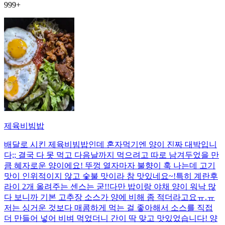
999+
제육비빔밥
배달로 시킨 제육비빔밥인데 혼자먹기엔 양이 진짜 대박입니
다;; 결국 다 못 먹고 다음날까지 먹으려고 따로 남겨두었을 만
큼 혜자로운 양이에요! 뚜껑 열자마자 불향이 훅 나는데 고기
맛이 인위적이지 않고 숯불 맛이라 참 맛있네요~!특히 계란후
라이 2개 올려주는 센스는 굳!! ​다만 밥이랑 야채 양이 워낙 많
다 보니까 기본 고추장 소스가 양에 비해 좀 적더라고요ㅠ.ㅠ
저는 싱거운 것보다 매콤하게 먹는 걸 좋아해서 소스를 직접
더 만들어 넣어 비벼 먹었더니 간이 딱 맞고 맛있었습니다! 양