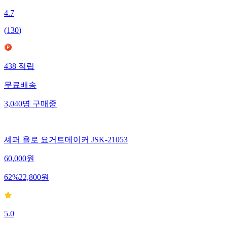
4.7
(
130
)
438
적립
무료배송
3,040
명
구매중
셰퍼 욜로 요거트메이커 JSK-21053
60,000
원
62
%
22,800
원
5.0