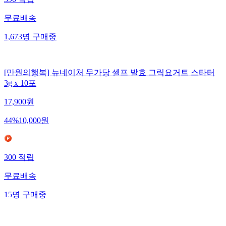
390
적립
무료배송
1,673
명
구매중
[만원의행복] 뉴네이처 무가당 셀프 발효 그릭요거트 스타터
3g x 10포
17,900
원
44
%
10,000
원
300
적립
무료배송
15
명
구매중