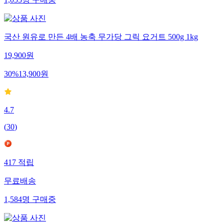
1,055
명
구매중
국산 원유로 만든 4배 농축 무가당 그릭 요거트 500g 1kg
19,900
원
30
%
13,900
원
4.7
(
30
)
417
적립
무료배송
1,584
명
구매중