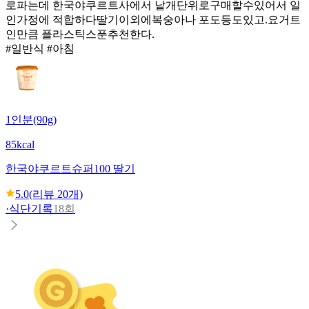
로파는데 한국야쿠르트사에서 낱개단위로구매할수있어서 일
인가정에 적합하다딸기이외에복숭아나 포도등도있고.요거트
인만큼 플라스틱스푼추천한다.
#일반식 #아침
1인분(90g)
85kcal
한국야쿠르트
슈퍼100 딸기
5.0
(리뷰
20
개)
·
식단기록
18회