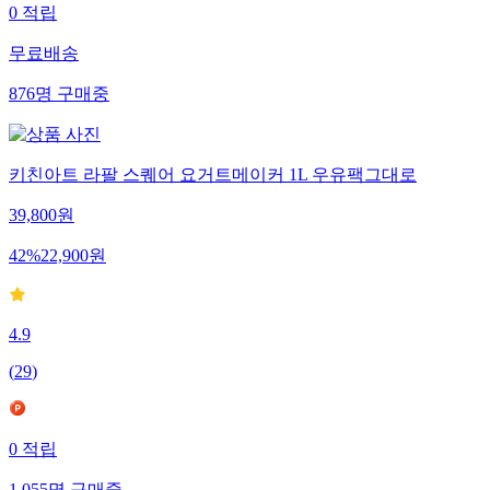
0
적립
무료배송
876
명
구매중
키친아트 라팔 스퀘어 요거트메이커 1L 우유팩그대로
39,800
원
42
%
22,900
원
4.9
(
29
)
0
적립