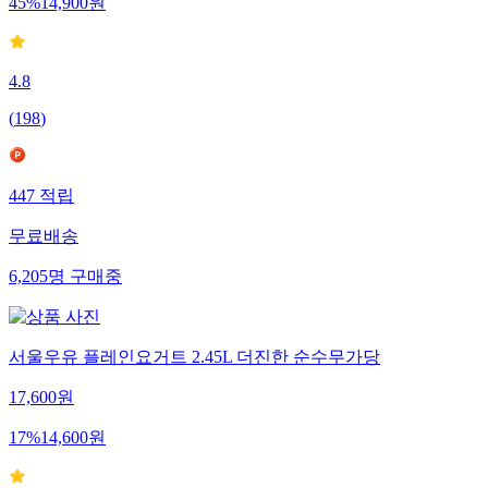
45
%
14,900
원
4.8
(
198
)
447
적립
무료배송
6,205
명
구매중
서울우유 플레인요거트 2.45L 더진한 순수무가당
17,600
원
17
%
14,600
원