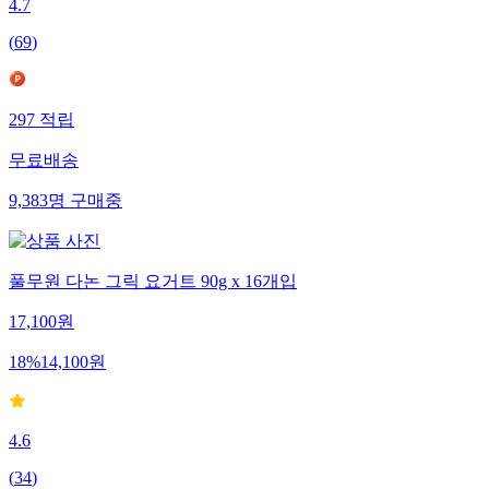
4.7
(
69
)
297
적립
무료배송
9,383
명
구매중
풀무원 다논 그릭 요거트 90g x 16개입
17,100
원
18
%
14,100
원
4.6
(
34
)