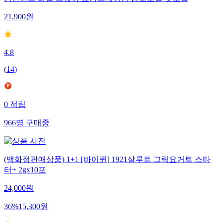
키친아트 라팔 스퀘어 요거트메이커 농도조절 맛조절
21,900
원
4.8
(
14
)
0
적립
966
명
구매중
(백화점판매상품) 1+1 [바이퀸] 1921살루트 그릭요거트 스타
터+ 2gx10포
24,000
원
36
%
15,300
원