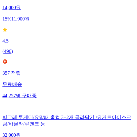
14,000
원
15
%
11,900
원
4.5
(
496
)
357
적립
무료배송
44,257
명
구매중
빙그레 투게더/요맘때 홈컵 3+2개 골라담기 /요거트아이스크
림/바닐라/쿠앤크 등
32,000
원