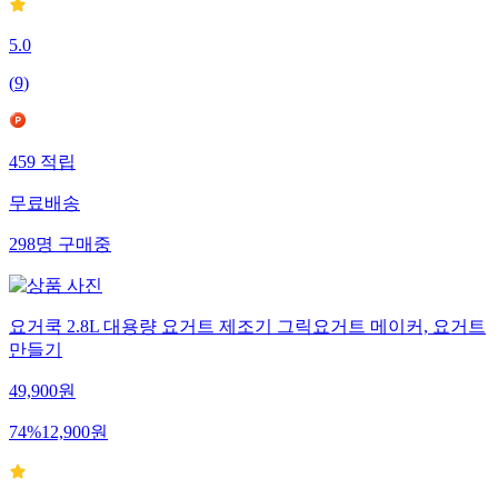
5.0
(
9
)
459
적립
무료배송
298
명
구매중
요거쿡 2.8L 대용량 요거트 제조기 그릭요거트 메이커, 요거트
만들기
49,900
원
74
%
12,900
원