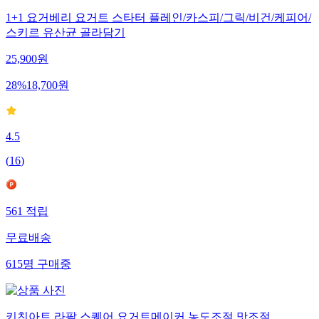
1+1 요거베리 요거트 스타터 플레인/카스피/그릭/비건/케피어/
스키르 유산균 골라담기
25,900
원
28
%
18,700
원
4.5
(
16
)
561
적립
무료배송
615
명
구매중