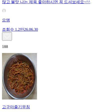
많고 불맛 나는 제육 좋아하시면 꼭 드셔보세요~^^
으앵
조회수
1.2만
26.06.30
188
고구마줄기무침