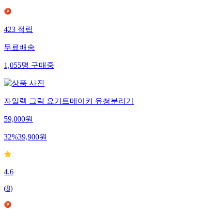
423
적립
무료배송
1,055
명
구매중
자일렉 그릭 요거트메이커 유청분리기
59,000
원
32
%
39,900
원
4.6
(
8
)