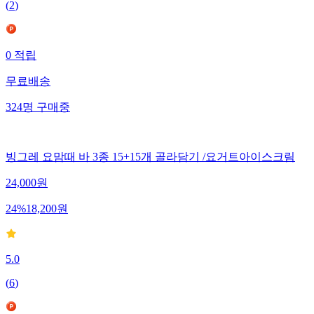
(
2
)
0
적립
무료배송
324
명
구매중
빙그레 요맘때 바 3종 15+15개 골라담기 /요거트아이스크림
24,000
원
24
%
18,200
원
5.0
(
6
)