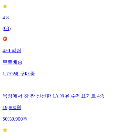
4.8
(
63
)
420
적립
무료배송
1,755
명
구매중
목장에서 갓 짠 신선한 1A 원유 수제요거트 4종
19,800
원
50
%
9,900
원