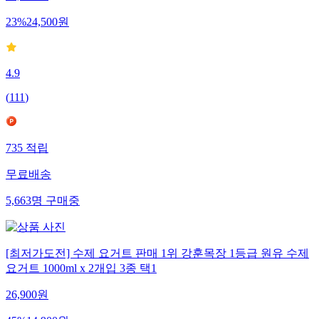
23
%
24,500
원
4.9
(
111
)
735
적립
무료배송
5,663
명
구매중
[최저가도전] 수제 요거트 판매 1위 강훈목장 1등급 원유 수제
요거트 1000ml x 2개입 3종 택1
26,900
원