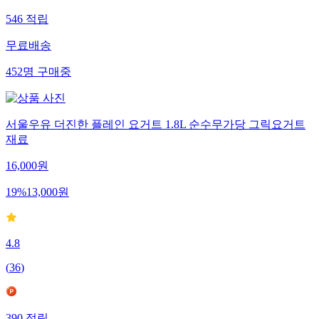
546
적립
무료배송
452
명
구매중
서울우유 더진한 플레인 요거트 1.8L 순수무가당 그릭요거트
재료
16,000
원
19
%
13,000
원
4.8
(
36
)