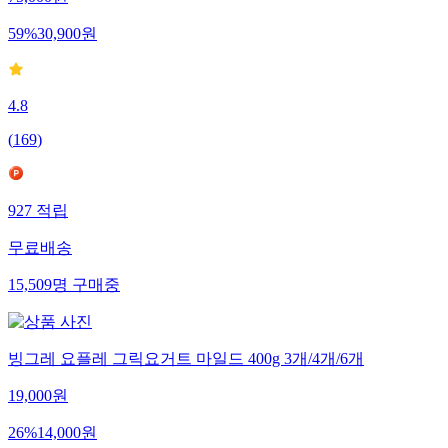
59
%
30,900
원
4.8
(
169
)
927
적립
무료배송
15,509
명
구매중
빙그레 요플레 그릭요거트 마일드 400g 3개/4개/6개
19,000
원
26
%
14,000
원