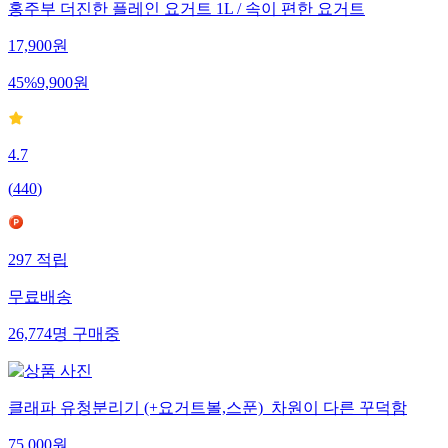
홍주부 더진한 플레인 요거트 1L / 속이 편한 요거트
17,900
원
45
%
9,900
원
4.7
(
440
)
297
적립
무료배송
26,774
명
구매중
클래파 유청분리기 (+요거트볼,스푼)_차원이 다른 꾸덕함
75,000
원