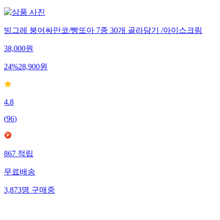
빙그레 붕어싸만코/빵또아 7종 30개 골라담기 /아이스크림
38,000
원
24
%
28,900
원
4.8
(
96
)
867
적립
무료배송
3,873
명
구매중