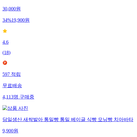
30,000
원
34
%
19,900
원
4.6
(
18
)
597
적립
무료배송
4,113
명
구매중
당일생산 새싹발아 통밀빵 통밀 베이글 식빵 모닝빵 치아바타
9,900
원