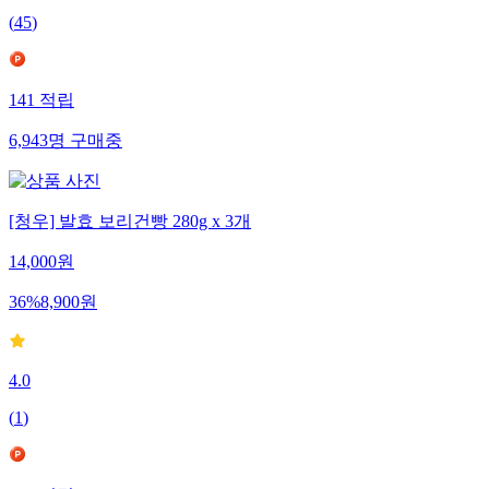
(
45
)
141
적립
6,943
명
구매중
[청우] 발효 보리건빵 280g x 3개
14,000
원
36
%
8,900
원
4.0
(
1
)