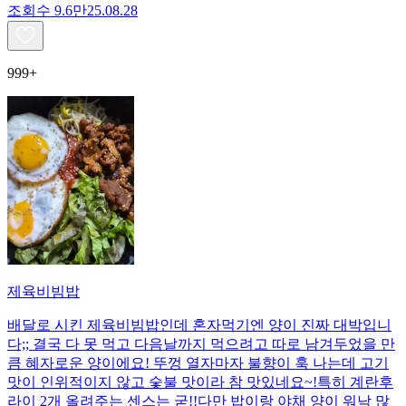
조회수
9.6만
25.08.28
999+
제육비빔밥
배달로 시킨 제육비빔밥인데 혼자먹기엔 양이 진짜 대박입니
다;; 결국 다 못 먹고 다음날까지 먹으려고 따로 남겨두었을 만
큼 혜자로운 양이에요! 뚜껑 열자마자 불향이 훅 나는데 고기
맛이 인위적이지 않고 숯불 맛이라 참 맛있네요~!특히 계란후
라이 2개 올려주는 센스는 굳!! ​다만 밥이랑 야채 양이 워낙 많