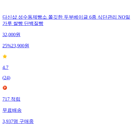
다신샵 성수동제빵소 쫄깃한 두부베이글 6종 식단관리 NO밀
가루 쌀빵 단백질빵
32,000
원
25
%
23,900
원
4.7
(
24
)
717
적립
무료배송
3,937
명
구매중