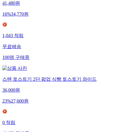
41,480
원
16
%
34,770
원
1,043
적립
무료배송
100
명
구매중
스텐 토스트기 2단 팝업 식빵 토스토기 와이드
36,000
원
23
%
27,600
원
0
적립