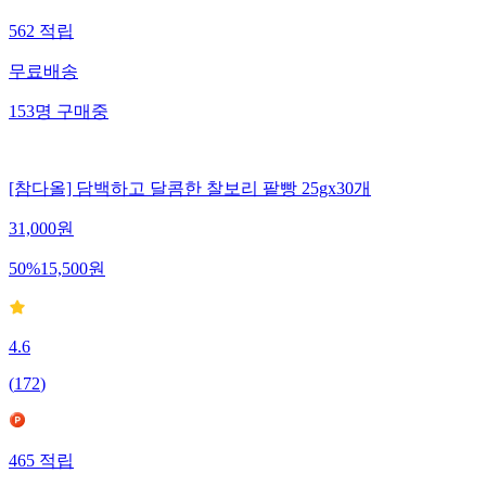
562
적립
무료배송
153
명
구매중
[참다올] 담백하고 달콤한 찰보리 팥빵 25gx30개
31,000
원
50
%
15,500
원
4.6
(
172
)
465
적립