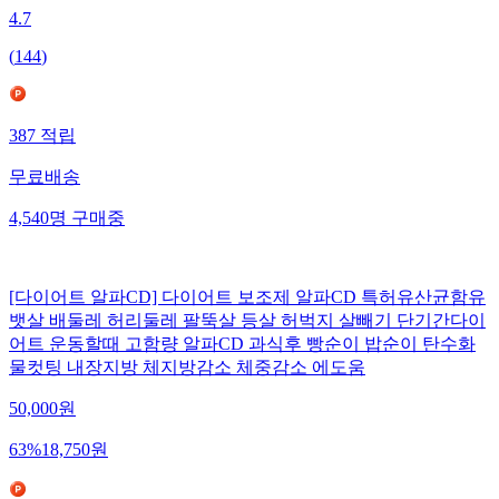
4.7
(
144
)
387
적립
무료배송
4,540
명
구매중
[다이어트 알파CD] 다이어트 보조제 알파CD 특허유산균함유
뱃살 배둘레 허리둘레 팔뚝살 등살 허벅지 살빼기 단기간다이
어트 운동할때 고함량 알파CD 과식후 빵순이 밥순이 탄수화
물컷팅 내장지방 체지방감소 체중감소 에도움
50,000
원
63
%
18,750
원