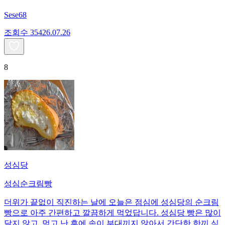
Sese68
조회수
354
26.07.26
8
성심당
성심순크림빵
더위가 끝없이 직진하는 날에 오늘은 점심에 성심당의 순크림
빵으로 아주 간편하고 깔끔하게 먹었답니다. 성심당 빵은 많이
달지 않고, 먹고 난 후에 속이 부대끼지 않아서 간단한 한끼 식