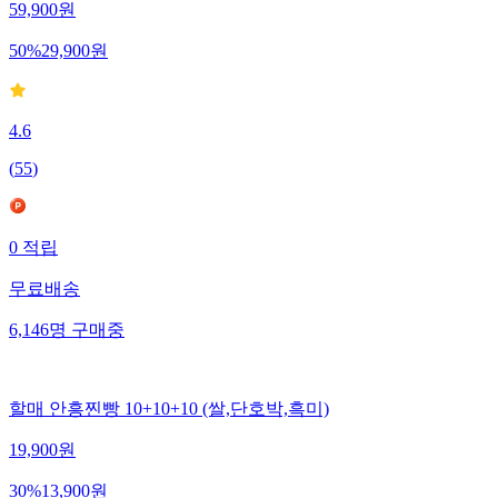
59,900
원
50
%
29,900
원
4.6
(
55
)
0
적립
무료배송
6,146
명
구매중
할매 안흥찐빵 10+10+10 (쌀,단호박,흑미)
19,900
원
30
%
13,900
원