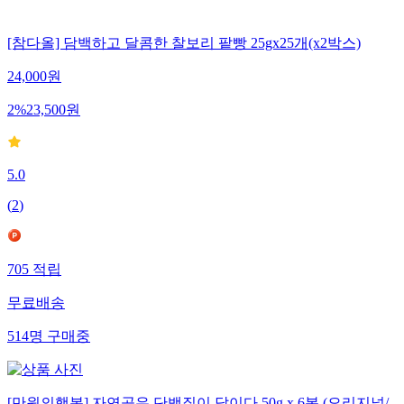
[참다올] 담백하고 달콤한 찰보리 팥빵 25gx25개(x2박스)
24,000
원
2
%
23,500
원
5.0
(
2
)
705
적립
무료배송
514
명
구매중