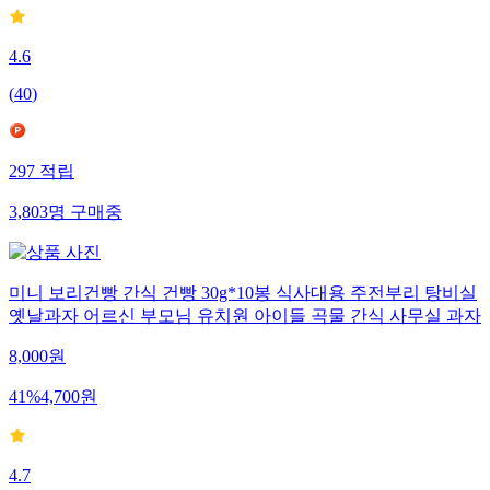
4.6
(
40
)
297
적립
3,803
명
구매중
미니 보리건빵 간식 건빵 30g*10봉 식사대용 주전부리 탕비실
옛날과자 어르신 부모님 유치원 아이들 곡물 간식 사무실 과자
8,000
원
41
%
4,700
원
4.7