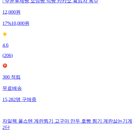
/ 주문후제빵 모닝빵 식빵 카카오 흑임자 옥수
12,000
원
17
%
10,000
원
4.6
(
206
)
300
적립
무료배송
15,282
명
구매중
자일렉 올스텐 계란찜기 고구마 만두 호빵 찜기 계란삶는기계
2단