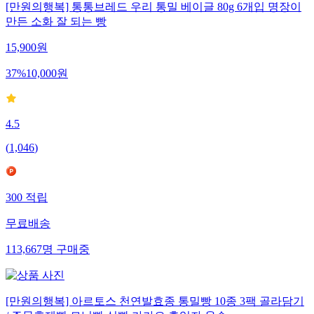
[만원의행복] 통통브레드 우리 통밀 베이글 80g 6개입 명장이
만든 소화 잘 되는 빵
15,900
원
37
%
10,000
원
4.5
(
1,046
)
300
적립
무료배송
113,667
명
구매중
[만원의행복] 아르토스 천연발효종 통밀빵 10종 3팩 골라담기