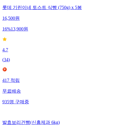
롯데 기린이네 토스트 식빵 (750g) x 5봉
16,500
원
16
%
13,900
원
4.7
(
34
)
417
적립
무료배송
935
명
구매중
발효보리건빵(신흥제과 6kg)