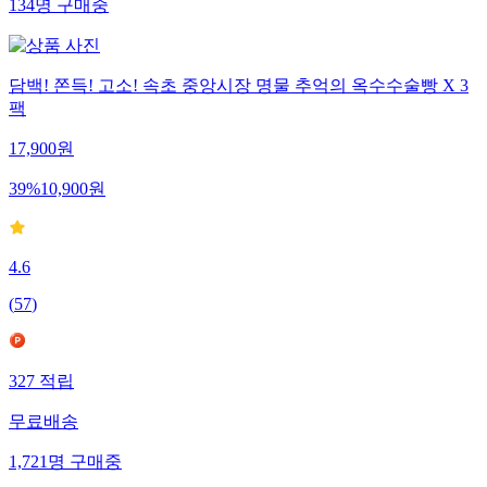
134
명
구매중
담백! 쫀득! 고소! 속초 중앙시장 명물 추억의 옥수수술빵 X 3
팩
17,900
원
39
%
10,900
원
4.6
(
57
)
327
적립
무료배송
1,721
명
구매중