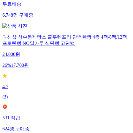
무료배송
6,748
명
구매중
다신샵 성수동제빵소 글루텐프리 단백한빵 4종 4팩/8팩/12팩
프로틴빵 NO밀가루 식단빵 고단백
24,000
원
26
%
17,700
원
4.7
(
3
)
531
적립
624
명
구매중