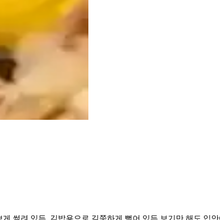
게 썰려 있든, 김밥용으로 길쭉하게 뻗어 있든 보기만 해도 입안