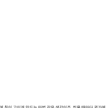
에 침이 고이게 만드는 마법 같은 색감이죠. 씹을 때마다 귓가에