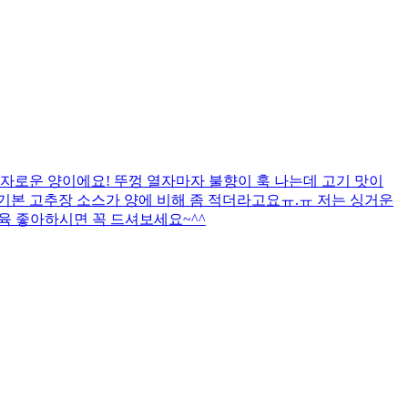
자로운 양이에요! 뚜껑 열자마자 불향이 훅 나는데 고기 맛이
까 기본 고추장 소스가 양에 비해 좀 적더라고요ㅠ.ㅠ 저는 싱거운
제육 좋아하시면 꼭 드셔보세요~^^