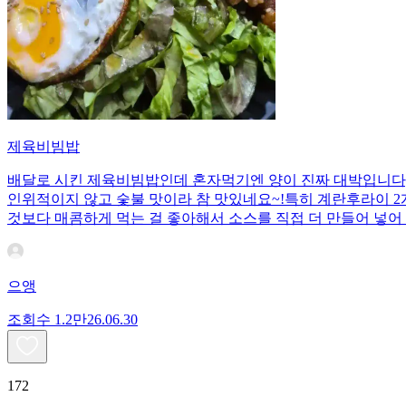
제육비빔밥
배달로 시킨 제육비빔밥인데 혼자먹기엔 양이 진짜 대박입니다;;
인위적이지 않고 숯불 맛이라 참 맛있네요~!특히 계란후라이 2개
것보다 매콤하게 먹는 걸 좋아해서 소스를 직접 더 만들어 넣어 
으앵
조회수
1.2만
26.06.30
172