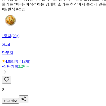
울리는 "아작- 아작-" 하는 경쾌한 소리는 청각마저 즐겁게 만듭
#일반식 #점심
1종지(20g)
5kcal
단무지
4.8
(리뷰
413
개)
·
식단기록
2.2만+
0
신고·제보