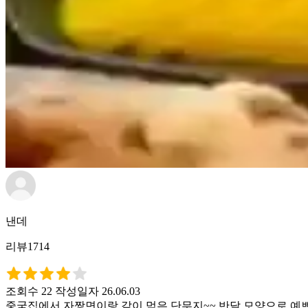
낸데
리뷰1714
조회수 22
작성일자 26.06.03
중국집에서 자짱면이랑 같이 먹은 단무지~~ 반달 모양으로 예쁘