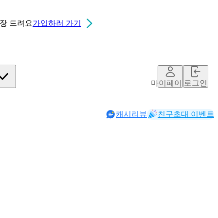
0장
드려요
가입하러 가기
마이페이지
로그인
캐시리뷰
친구초대 이벤트