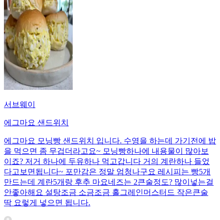
서브웨이
에그마요 샌드위치
에그마요 모닝빵 샌드위치 입니다. 수영을 하는데 가기전에 밥
을 먹으면 좀 무겁더라고요~ 모닝빵하나에 내용물이 많아보
이죠? 저거 하나에 두유하나 먹고갑니다 거의 계란하나 들었
다고보면됩니다~ 포만감은 정말 엄청나구요 레시피는 빵5개
만드는데 계란5개랑 후추 마요네즈는 2큰술정도? 많이넣는걸
안좋아해요 설탕조금 소금조금 홀그레인머스터드 작은큰술
딱 요렇게 넣으면 됩니다.