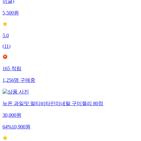
이글)
5,500
원
5.0
(
11
)
165
적립
1,256
명
구매중
뉴온 과일맛 멀티비타민미네랄 구미젤리 80정
30,000
원
64
%
10,900
원