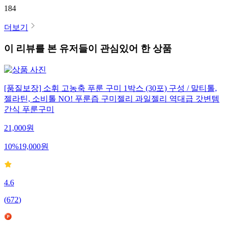
184
더보기
이 리뷰를 본 유저들이 관심있어 한 상품
[품질보장] 소휘 고농축 푸룬 구미 1박스 (30포) 구성 / 말티톨,
젤라틴, 소비톨 NO! 푸룬즙 구미젤리 과일젤리 역대급 갓변템
간식 푸룬구미
21,000
원
10
%
19,000
원
4.6
(
672
)