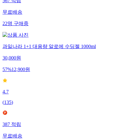
567
적립
무료배송
22
명
구매중
과일나라 1+1 대용량 알로에 수딩젤 1000ml
30,000
원
57
%
12,900
원
4.7
(
135
)
387
적립
무료배송