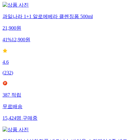
과일나라 1+1 알로에베라 클렌징폼 500ml
21,900
원
41
%
12,900
원
4.6
(
232
)
387
적립
무료배송
15,424
명
구매중