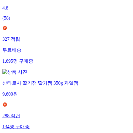
4.8
(
58
)
327
적립
무료배송
1,695
명
구매중
산타로사 딸기잼 딸기쨈 350g 과일잼
9,600
원
288
적립
134
명
구매중