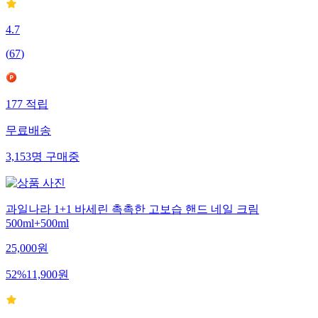
4.7
(
67
)
177
적립
무료배송
3,153
명
구매중
과일나라 1+1 바세린 촉촉한 고보습 핸드 네일 크림
500ml+500ml
25,000
원
52
%
11,900
원