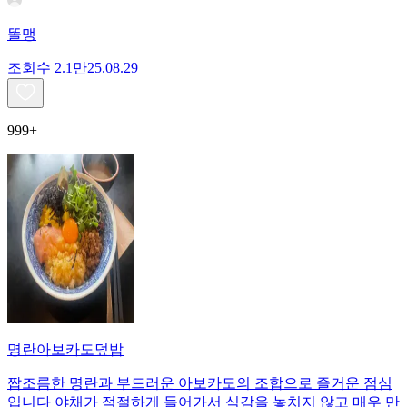
똘맹
조회수
2.1만
25.08.29
999+
명란아보카도덮밥
짭조름한 명란과 부드러운 아보카도의 조합으로 즐거운 점심
입니다 야채가 적절하게 들어가서 식감을 놓치지 않고 매우 만