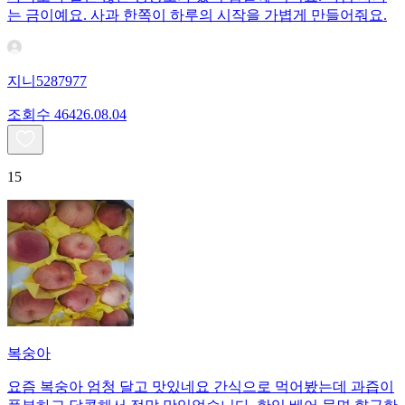
는 금이예요. 사과 한쪽이 하루의 시작을 가볍게 만들어줘요.
지니5287977
조회수
464
26.08.04
15
복숭아
요즘 복숭아 엄청 달고 맛있네요 간식으로 먹어봤는데 과즙이