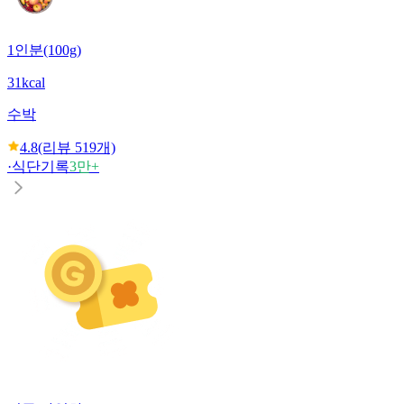
1인분(100g)
31kcal
수박
4.8
(리뷰
519
개)
·
식단기록
3만+