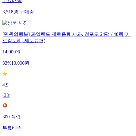
무료배송
3,518
명
구매중
[만원의행복] 과일랜드 제로음료 사과, 청포도 24팩 / 48팩 (제
로칼로리, 제로슈거)
14,900
원
33
%
10,000
원
4.9
(
38
)
300
적립
무료배송