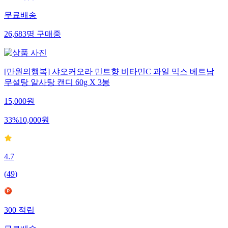
무료배송
26,683
명
구매중
[만원의행복] 샤오커오라 민트향 비타민C 과일 믹스 베트남
무설탕 알사탕 캔디 60g X 3봉
15,000
원
33
%
10,000
원
4.7
(
49
)
300
적립