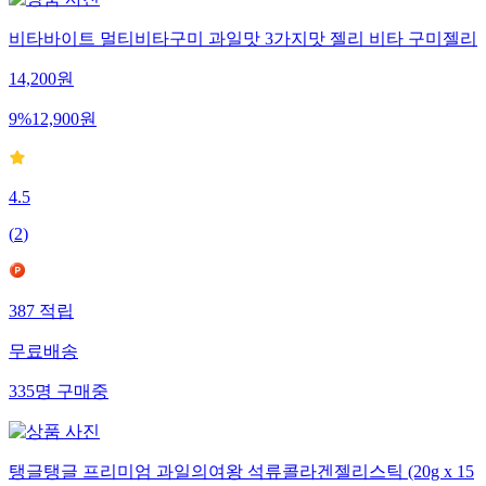
비타바이트 멀티비타구미 과일맛 3가지맛 젤리 비타 구미젤리
14,200
원
9
%
12,900
원
4.5
(
2
)
387
적립
무료배송
335
명
구매중
탱글탱글 프리미엄 과일의여왕 석류콜라겐젤리스틱 (20g x 15