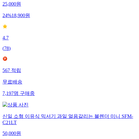
25,000
원
24
%
18,900
원
4.7
(
78
)
567
적립
무료배송
7,197
명
구매중
신일 소형 이유식 믹서기 과일 얼음갈리는 블렌더 미니 SFM-
C21LT
50,000
원