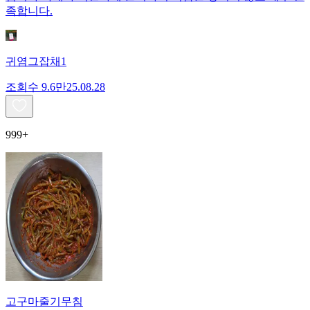
족합니다.
귀염그잡채1
조회수
9.6만
25.08.28
999+
고구마줄기무침