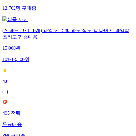
12,762
명
구매중
(집과도 그린 10개) 과일 집 주방 과도 식도 칼 나이프 과일칼
조리도구 휴대용
15,000
원
10
%
13,500
원
4.0
(
1
)
405
적립
무료배송
8
명
구매중