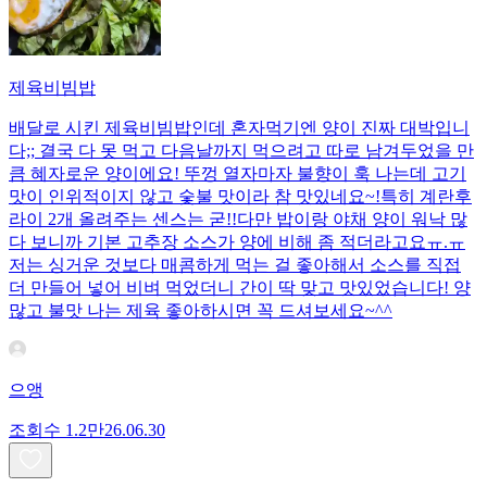
제육비빔밥
배달로 시킨 제육비빔밥인데 혼자먹기엔 양이 진짜 대박입니
다;; 결국 다 못 먹고 다음날까지 먹으려고 따로 남겨두었을 만
큼 혜자로운 양이에요! 뚜껑 열자마자 불향이 훅 나는데 고기
맛이 인위적이지 않고 숯불 맛이라 참 맛있네요~!특히 계란후
라이 2개 올려주는 센스는 굳!! ​다만 밥이랑 야채 양이 워낙 많
다 보니까 기본 고추장 소스가 양에 비해 좀 적더라고요ㅠ.ㅠ
저는 싱거운 것보다 매콤하게 먹는 걸 좋아해서 소스를 직접
더 만들어 넣어 비벼 먹었더니 간이 딱 맞고 맛있었습니다! 양
많고 불맛 나는 제육 좋아하시면 꼭 드셔보세요~^^
으앵
조회수
1.2만
26.06.30