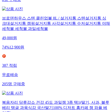
브로덴하우스 스텐 클린업볼 8L / 설거지통 스텐설거지통 싱
크대설거지통 캠핑설거지통 사각설거지통 수저설거지통 야채
세척볼 세척볼 과일세척볼
49,000
원
74
%
12,900
원
387
적립
무료배송
205
명
구매중
복음자리 당류감소 건강 45도 과일잼 3종 택1(딸기, 사과, 블루
베리 탱글 과육식감 국산딸기100% 디저트 홈카페 잼 와플 베