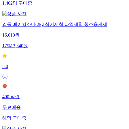
1,402
명
구매중
감동 베이킹소다 2kg 식기세척 과일세척 청소용세제
16,010
원
17
%
13,340
원
5.0
(
1
)
400
적립
무료배송
61
명
구매중