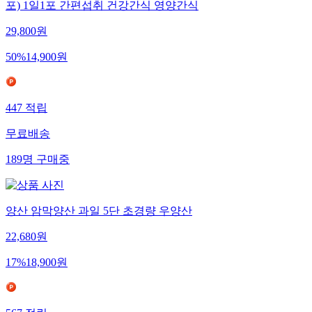
포) 1일1포 간편섭취 건강간식 영양간식
29,800
원
50
%
14,900
원
447
적립
무료배송
189
명
구매중
양산 암막양산 과일 5단 초경량 우양산
22,680
원
17
%
18,900
원