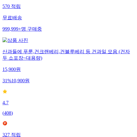
570
적립
무료배송
999,999+
명
구매중
산과들에 푸룬,건크랜베리,건블루베리 등 건과일 모음 (건자
두 소포장~대용량)
15,900
원
31
%
10,900
원
4.7
(
408
)
327
적립