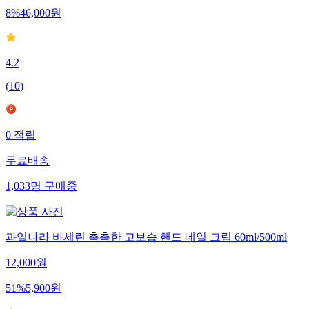
8
%
46,000
원
4.2
(
10
)
0
적립
무료배송
1,033
명
구매중
과일나라 바세린 촉촉한 고보습 핸드 네일 크림 60ml/500ml
12,000
원
51
%
5,900
원