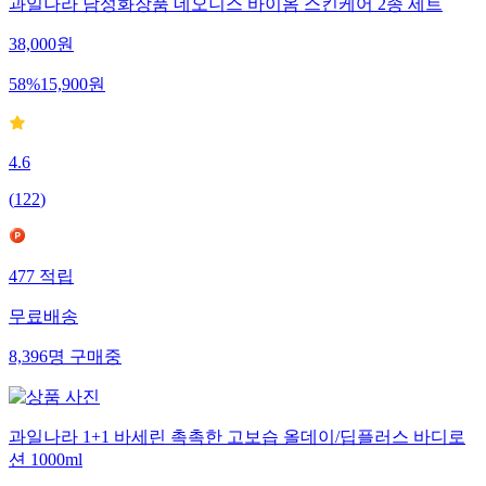
과일나라 남성화장품 네오니스 바이옴 스킨케어 2종 세트
38,000
원
58
%
15,900
원
4.6
(
122
)
477
적립
무료배송
8,396
명
구매중
과일나라 1+1 바세린 촉촉한 고보습 올데이/딥플러스 바디로
션 1000ml