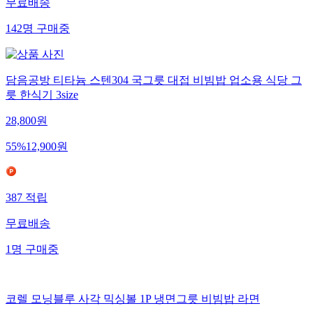
무료배송
142
명
구매중
담음공방 티타늄 스텐304 국그릇 대접 비빔밥 업소용 식당 그
릇 한식기 3size
28,800
원
55
%
12,900
원
387
적립
무료배송
1
명
구매중
코렐 모닝블루 사각 믹싱볼 1P 냉면그릇 비빔밥 라면