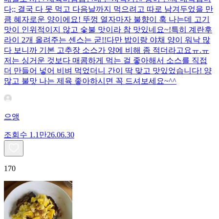
다;; 결국 다 못 먹고 다음날까지 먹으려고 따로 남겨두었을 만
큼 혜자로운 양이에요! 뚜껑 열자마자 불향이 훅 나는데 고기
맛이 인위적이지 않고 숯불 맛이라 참 맛있네요~!특히 계란후
라이 2개 올려주는 센스는 굳!! ​다만 밥이랑 야채 양이 워낙 많
다 보니까 기본 고추장 소스가 양에 비해 좀 적더라고요ㅠ.ㅠ
저는 싱거운 것보다 매콤하게 먹는 걸 좋아해서 소스를 직접
더 만들어 넣어 비벼 먹었더니 간이 딱 맞고 맛있었습니다! 양
많고 불맛 나는 제육 좋아하시면 꼭 드셔보세요~^^
으앵
조회수
1.1만
26.06.30
170