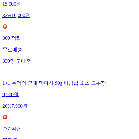
15,000
원
33
%
10,000
원
300
적립
무료배송
339
명
구매중
1+1 추억의 군대 맛다시 90g 비빔밥 소스 고추장
9,900
원
20
%
7,900
원
237
적립