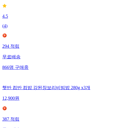
4.5
(
4
)
294
적립
무료배송
866
명
구매중
햇반 컵반 컵밥 강된장보리비빔밥 280g x3개
12,900
원
387
적립