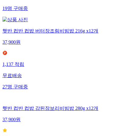
19
명
구매중
햇반 컵반 컵밥 버터장조림비빔밥 216g x12개
37,900
원
1,137
적립
무료배송
27
명
구매중
햇반 컵반 컵밥 강된장보리비빔밥 280g x12개
37,900
원