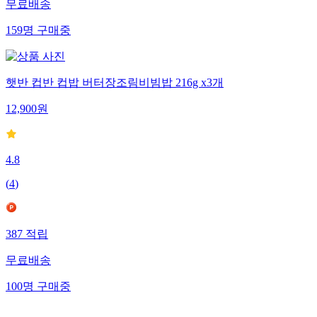
무료배송
159
명
구매중
햇반 컵반 컵밥 버터장조림비빔밥 216g x3개
12,900
원
4.8
(
4
)
387
적립
무료배송
100
명
구매중