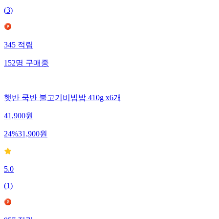
(
3
)
345
적립
152
명
구매중
햇반 쿡반 불고기비빔밥 410g x6개
41,900
원
24
%
31,900
원
5.0
(
1
)