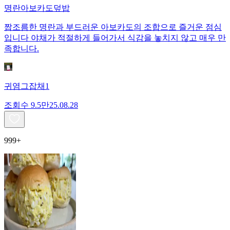
명란아보카도덮밥
짭조름한 명란과 부드러운 아보카도의 조합으로 즐거운 점심
입니다 야채가 적절하게 들어가서 식감을 놓치지 않고 매우 만
족합니다.
귀염그잡채1
조회수
9.5만
25.08.28
999+