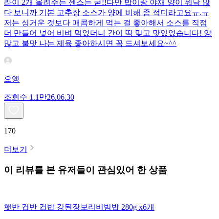
라이 2개 올려주는 센스는 굳!! ​다만 밥이랑 야채 양이 워낙 많
다 보니까 기본 고추장 소스가 양에 비해 좀 적더라고요ㅠ.ㅠ
저는 싱거운 것보다 매콤하게 먹는 걸 좋아해서 소스를 직접
더 만들어 넣어 비벼 먹었더니 간이 딱 맞고 맛있었습니다! 양
많고 불맛 나는 제육 좋아하시면 꼭 드셔보세요~^^
으앵
조회수
1.1만
26.06.30
170
더보기
이 리뷰를 본 유저들이 관심있어 한 상품
햇반 컵반 컵밥 강된장보리비빔밥 280g x6개