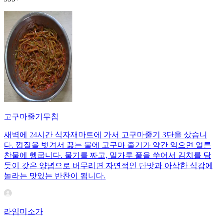
고구마줄기무침
새벽에 24시간 식자재마트에 가서 고구마줄기 3단을 샀습니
다. 껍질을 벗겨서 끓는 물에 고구마 줄기가 약간 익으면 얼른
찬물에 헹굽니다. 물기를 짜고, 밀가루 풀을 쑤어서 김치를 담
듯이 갖은 양념으로 버무리면 자연적인 단맛과 아삭한 식감에
놀라는 맛있는 반찬이 됩니다.
라임미소가