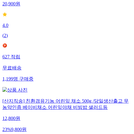
20,900
원
4.0
(
2
)
627
적립
무료배송
1,199
명
구매중
[산지직송] 친환경유기농 어린잎 채소 500g /당일생산출고 무
농약인증 베이비채소 어린잎야채 비빔밥 샐러드등
12,800
원
23
%
9,800
원