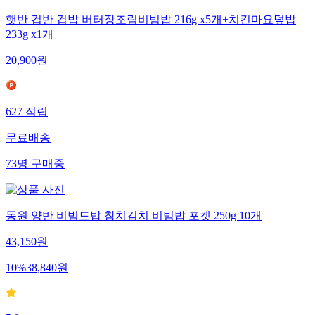
햇반 컵반 컵밥 버터장조림비빔밥 216g x5개+치킨마요덮밥
233g x1개
20,900
원
627
적립
무료배송
73
명
구매중
동원 양반 비빔드밥 참치김치 비빔밥 포켓 250g 10개
43,150
원
10
%
38,840
원