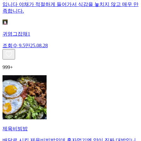
입니다 야채가 적절하게 들어가서 식감을 놓치지 않고 매우 만
족합니다.
귀염그잡채1
조회수
9.5만
25.08.28
999+
제육비빔밥
배달로 시킨 제육비빔밥인데 혼자먹기엔 양이 진짜 대박입니