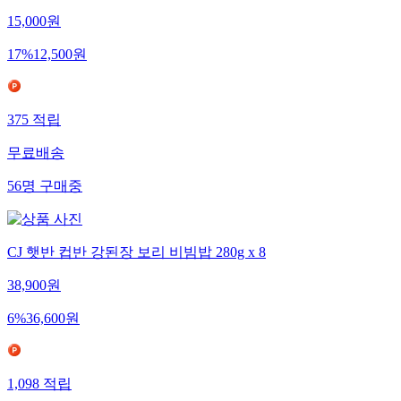
15,000
원
17
%
12,500
원
375
적립
무료배송
56
명
구매중
CJ 햇반 컵반 강된장 보리 비빔밥 280g x 8
38,900
원
6
%
36,600
원
1,098
적립