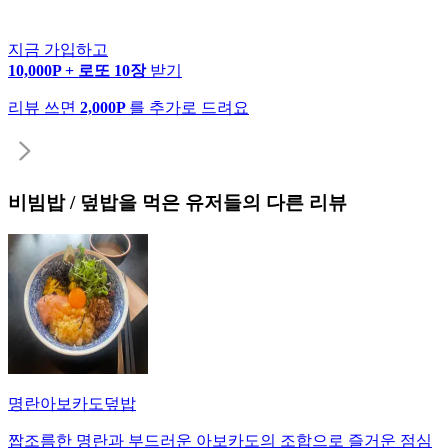
지금 가입하고
10,000P + 로또 10장
받기
리뷰 쓰면
2,000P
를 추가로 드려요
비빔밥 / 덮밥
을 먹은 유저들의 다른 리뷰
명란아보카도덮밥
짭조름한 명란과 부드러운 아보카도의 조합으로 즐거운 점심