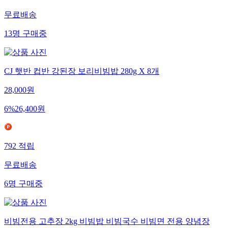
1,242
적립
무료배송
13
명
구매중
CJ 햇반 컵반 강된장 보리비빔밥 280g X 8개
28,000
원
6
%
26,400
원
792
적립
무료배송
6
명
구매중
비빔전용 고추장 2kg 비빔밥 비빔국수 비빔면 전용 양념장