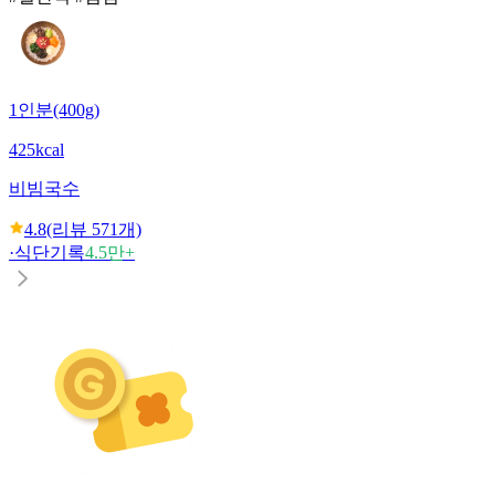
1인분(400g)
425kcal
비빔국수
4.8
(리뷰
571
개)
·
식단기록
4.5만+