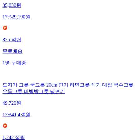
35,030
원
17
%
29,190
원
875
적립
무료배송
1
명
구매중
도자기 그릇 국그릇 20cm 면기 라면그릇 식기 대접 국수그릇
우동그릇 비빔밥그릇 냉면기
49,720
원
17
%
41,430
원