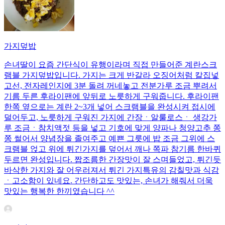
가지덮밥
손녀딸이 요즘 간단식이 유행이라며 직접 만들어준 계란스크
램블 가지덮밥입니다. 가지는 크게 반갈라 오징어처럼 칼집넣
고선, 전자레인지에 3분 돌려 꺼네놓고 전분가루 조금 뿌려서
기름 두른 후라이팬에 앞뒤로 노릇하게 구워줍니다. 후라이팬
한쪽 옆으로는 계란 2~3개 넣어 스크램블을 완성시켜 접시에
덜어두고, 노릇하게 구워진 가지에 간장ㆍ알룰로스ㆍ 생강가
루 조금ㆍ참치액젓 등을 넣고 기호에 맞게 양파나 청양고추 쫑
쫑 썰어서 양념장을 졸여주고 예쁜 그릇에 밥 조금 그위에 스
크램블 얹고 위에 튀긴가지를 덮어서 깨나 쪽파 참기름 한바퀴
두르면 완성입니다. 짭조름한 간장맛이 잘 스며들었고, 튀긴듯
바삭한 가지와 잘 어우러져서 튀긴 가지특유의 감칠맛과 식감
ㆍ고소함이 있네요. 간단하고도 맛있는, 손녀가 해줘서 더욱
맛있는 행복한 한끼였습니다 ^^