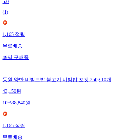
5.0
(
1
)
1,165
적립
무료배송
49
명
구매중
동원 양반 비빔드밥 불고기 비빔밥 포켓 250g 10개
43,150
원
10
%
38,840
원
1,165
적립
무료배송