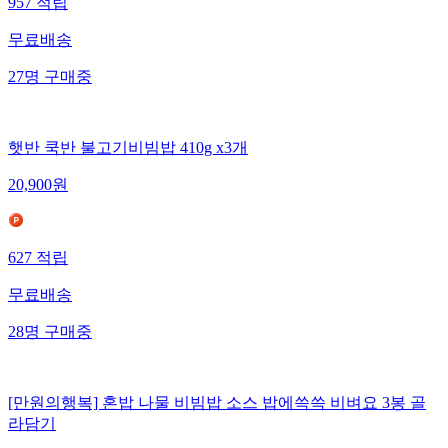
957
적립
무료배송
27
명
구매중
햇반 쿡반 불고기비빔밥 410g x3개
20,900
원
627
적립
무료배송
28
명
구매중
[만원의행복] 혼밥 나물 비빔밥 소스 밥에쓱쓱 비벼요 3봉 골
라담기