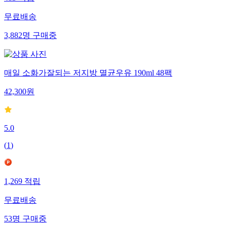
483
적립
무료배송
3,882
명
구매중
매일 소화가잘되는 저지방 멸균우유 190ml 48팩
42,300
원
5.0
(
1
)
1,269
적립
무료배송
53
명
구매중