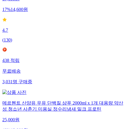
17,600
원
17
%
14,600
원
4.7
(
130
)
438
적립
무료배송
3,031
명
구매중
메르헨트 산양유 우유 단백질 샴푸 2000ml x 1개 대용량 약산
성 청소년 사춘기 미용실 정수리냄새 밀크 프로틴
25,000
원