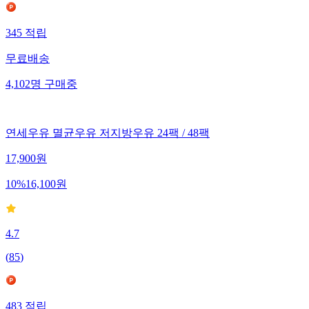
345
적립
무료배송
4,102
명
구매중
연세우유 멸균우유 저지방우유 24팩 / 48팩
17,900
원
10
%
16,100
원
4.7
(
85
)