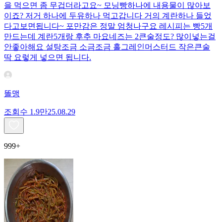
을 먹으면 좀 무겁더라고요~ 모닝빵하나에 내용물이 많아보
이죠? 저거 하나에 두유하나 먹고갑니다 거의 계란하나 들었
다고보면됩니다~ 포만감은 정말 엄청나구요 레시피는 빵5개
만드는데 계란5개랑 후추 마요네즈는 2큰술정도? 많이넣는걸
안좋아해요 설탕조금 소금조금 홀그레인머스터드 작은큰술
딱 요렇게 넣으면 됩니다.
똘맹
조회수
1.9만
25.08.29
999+