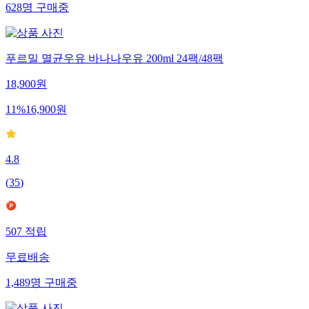
628
명
구매중
푸르밀 멸균우유 바나나우유 200ml 24팩/48팩
18,900
원
11
%
16,900
원
4.8
(
35
)
507
적립
무료배송
1,489
명
구매중