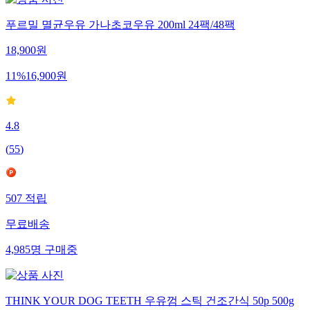
푸르밀 멸균우유 가나초코우유 200ml 24팩/48팩
18,900
원
11
%
16,900
원
4.8
(
55
)
507
적립
무료배송
4,985
명
구매중
THINK YOUR DOG TEETH 우유껌 스틱 건조간식 50p 500g