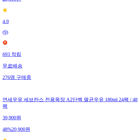
23,100
원
4.9
(
9
)
693
적립
무료배송
276
명
구매중
연세우유 세브란스 전용목장 A2단백 멸균우유 180ml 24팩 / 48
팩
39,900
원
48
%
20,900
원