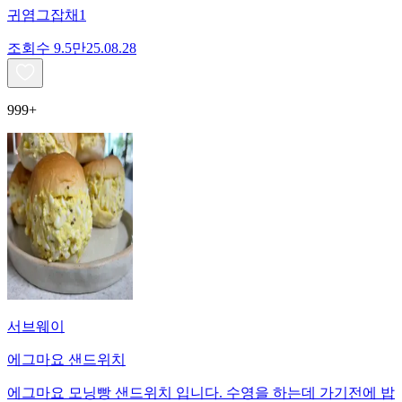
귀염그잡채1
조회수
9.5만
25.08.28
999+
서브웨이
에그마요 샌드위치
에그마요 모닝빵 샌드위치 입니다. 수영을 하는데 가기전에 밥