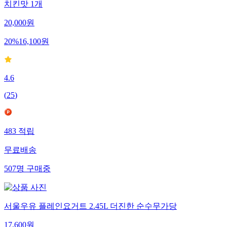
치킨맛 1개
20,000
원
20
%
16,100
원
4.6
(
25
)
483
적립
무료배송
507
명
구매중
서울우유 플레인요거트 2.45L 더진한 순수무가당