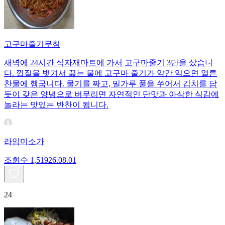
고구마줄기무침
새벽에 24시간 식자재마트에 가서 고구마줄기 3단을 샀습니
다. 껍질을 벗겨서 끓는 물에 고구마 줄기가 약간 익으면 얼른
찬물에 헹굽니다. 물기를 짜고, 밀가루 풀을 쑤어서 김치를 담
듯이 갖은 양념으로 버무리면 자연적인 단맛과 아삭한 식감에
놀라는 맛있는 반찬이 됩니다.
라임미소가
조회수
1,519
26.08.01
24