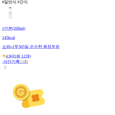
#일반식 #간식
1인분(200ml)
145kcal
소와나무
365일 순수한 목장우유
4.9
(리뷰
12
개)
·
식단기록
15회