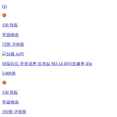
(
2
)
150
적립
무료배송
72
명
구매중
데일리드 우유코튼 뜨개실 NO.14 라이트블루 45g
5,000
원
150
적립
무료배송
193
명
구매중