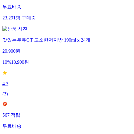
무료배송
23,291
명
구매중
맛있는우유GT 고소한저지방 190ml x 24개
20,900
원
10
%
18,900
원
4.3
(
3
)
567
적립
무료배송