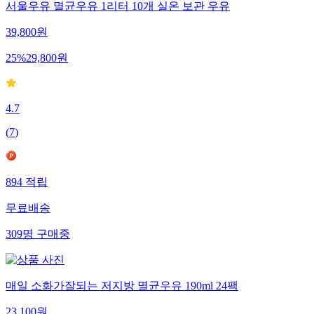
서울우유 멸균우유 1리터 10개 실온 보관 우유
39,800
원
25
%
29,800
원
4.7
(
7
)
894
적립
무료배송
309
명
구매중
매일 소화가잘되는 저지방 멸균우유 190ml 24팩