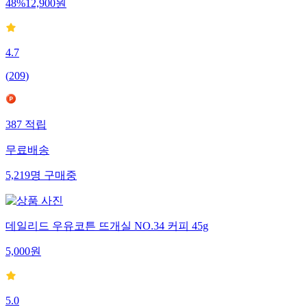
48
%
12,900
원
4.7
(
209
)
387
적립
무료배송
5,219
명
구매중
데일리드 우유코튼 뜨개실 NO.34 커피 45g
5,000
원
5.0