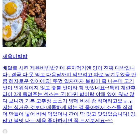
제육비빔밥
배달로 시킨 제육비빔밥인데 혼자먹기엔 양이 진짜 대박입니
다;; 결국 다 못 먹고 다음날까지 먹으려고 따로 남겨두었을 만
큼 혜자로운 양이에요! 뚜껑 열자마자 불향이 훅 나는데 고기
맛이 인위적이지 않고 숯불 맛이라 참 맛있네요~!특히 계란후
라이 2개 올려주는 센스는 굳!! ​다만 밥이랑 야채 양이 워낙 많
다 보니까 기본 고추장 소스가 양에 비해 좀 적더라고요ㅠ.ㅠ
저는 싱거운 것보다 매콤하게 먹는 걸 좋아해서 소스를 직접
더 만들어 넣어 비벼 먹었더니 간이 딱 맞고 맛있었습니다! 양
많고 불맛 나는 제육 좋아하시면 꼭 드셔보세요~^^