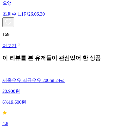
으앵
조회수
1.1만
26.06.30
169
더보기
이 리뷰를 본 유저들이 관심있어 한 상품
서울우유 멸균우유 200ml 24팩
20,900
원
6
%
19,600
원
4.8