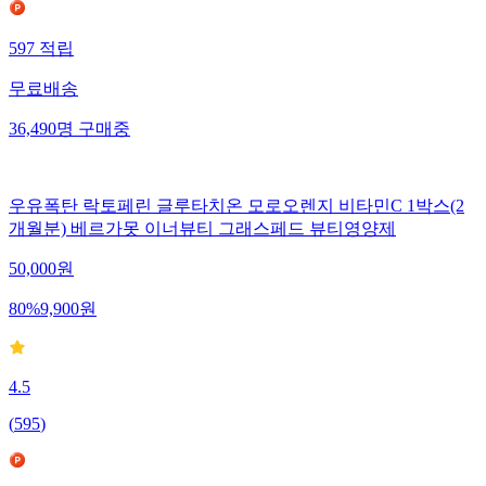
597
적립
무료배송
36,490
명
구매중
우유폭탄 락토페린 글루타치온 모로오렌지 비타민C 1박스(2
개월분) 베르가못 이너뷰티 그래스페드 뷰티영양제
50,000
원
80
%
9,900
원
4.5
(
595
)