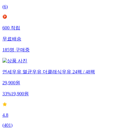
(
6
)
600
적립
무료배송
185
명
구매중
연세우유 멸균우유 더클래식우유 24팩 / 48팩
29,900
원
33
%
19,900
원
4.8
(
401
)