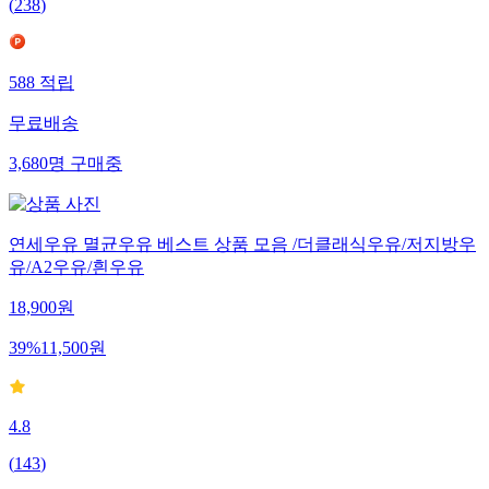
(
238
)
588
적립
무료배송
3,680
명
구매중
연세우유 멸균우유 베스트 상품 모음 /더클래식우유/저지방우
유/A2우유/흰우유
18,900
원
39
%
11,500
원
4.8
(
143
)