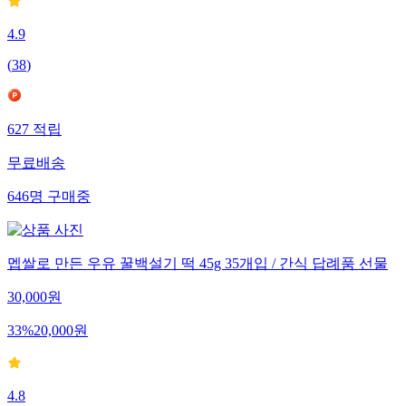
4.9
(
38
)
627
적립
무료배송
646
명
구매중
멥쌀로 만든 우유 꿀백설기 떡 45g 35개입 / 간식 답례품 선물
30,000
원
33
%
20,000
원
4.8