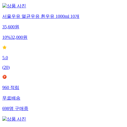
서울우유 멸균우유 흰우유 1000ml 10개
35,600
원
10
%
32,000
원
5.0
(
20
)
960
적립
무료배송
698
명
구매중