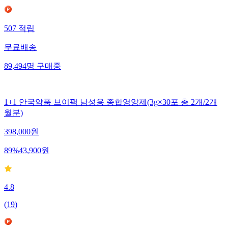
507
적립
무료배송
89,494
명
구매중
1+1 안국약품 브이팩 남성용 종합영양제(3g×30포 총 2개/2개
월분)
398,000
원
89
%
43,900
원
4.8
(
19
)