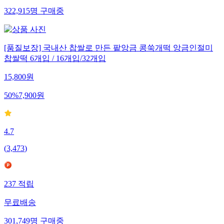
322,915
명
구매중
[품질보장] 국내산 찹쌀로 만든 팥앙금 콩쑥개떡 앙금인절미
찹쌀떡 6개입 / 16개입/32개입
15,800
원
50
%
7,900
원
4.7
(
3,473
)
237
적립
무료배송