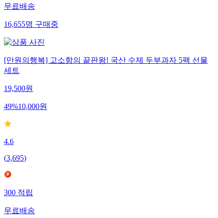
무료배송
16,655
명
구매중
[만원의행복] 고소함의 끝판왕! 국산 수제 두부과자 5팩 선물
세트
19,500
원
49
%
10,000
원
4.6
(
3,695
)
300
적립
무료배송