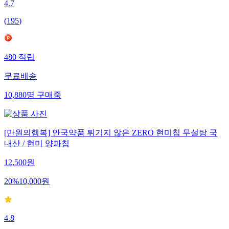
4.7
(
195
)
480
적립
무료배송
10,880
명
구매중
[만원의행복] 안국약품 튀기지 않은 ZERO 현미칩 무설탕 국
내산 / 현미 양파칩
12,500
원
20
%
10,000
원
4.8