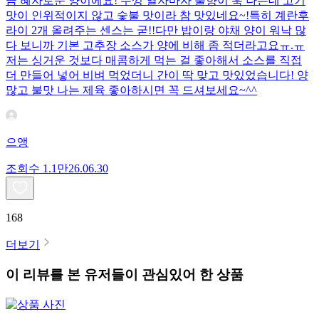
큼 혜자로운 양이에요! 뚜껑 열자마자 불향이 훅 나는데 고기
맛이 인위적이지 않고 숯불 맛이라 참 맛있네요~!특히 계란후
라이 2개 올려주는 센스는 굳!! ​다만 밥이랑 야채 양이 워낙 많
다 보니까 기본 고추장 소스가 양에 비해 좀 적더라고요ㅠ.ㅠ
저는 싱거운 것보다 매콤하게 먹는 걸 좋아해서 소스를 직접
더 만들어 넣어 비벼 먹었더니 간이 딱 맞고 맛있었습니다! 양
많고 불맛 나는 제육 좋아하시면 꼭 드셔보세요~^^
으앵
조회수
1.1만
26.06.30
168
더보기
이 리뷰를 본 유저들이 관심있어 한 상품