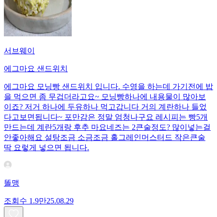
서브웨이
에그마요 샌드위치
에그마요 모닝빵 샌드위치 입니다. 수영을 하는데 가기전에 밥
을 먹으면 좀 무겁더라고요~ 모닝빵하나에 내용물이 많아보
이죠? 저거 하나에 두유하나 먹고갑니다 거의 계란하나 들었
다고보면됩니다~ 포만감은 정말 엄청나구요 레시피는 빵5개
만드는데 계란5개랑 후추 마요네즈는 2큰술정도? 많이넣는걸
안좋아해요 설탕조금 소금조금 홀그레인머스터드 작은큰술
딱 요렇게 넣으면 됩니다.
똘맹
조회수
1.9만
25.08.29