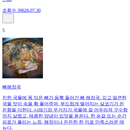
조회수
396
26.07.30
5
뼈해장국
진한 국물에 푹 익은 뼈가 듬뿍 들어간 뼈 해장국. 깊고 얼큰한
국물 맛이 속을 확 풀어주며, 부드럽게 떨어지는 살코기가 든
든함을 더한다. 시래기와 우거지가 국물에 잘 어우러져 구수함
까지 살렸고, 매콤한 양념이 입맛을 돋운다. 한 숟갈 뜨는 순간
피로가 풀리는 느낌, 해장이나 든든한 한 끼로 만족스러운 메
뉴다.