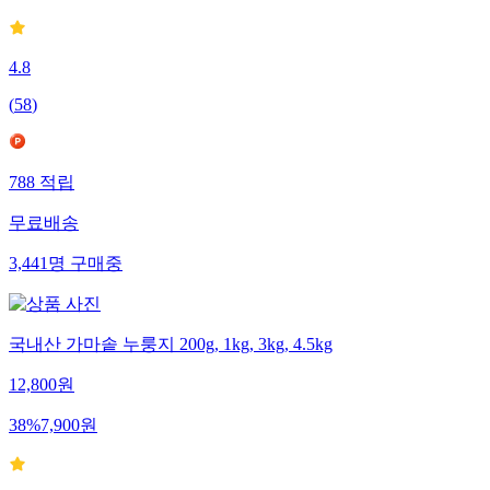
82
%
26,280
원
4.8
(
58
)
788
적립
무료배송
3,441
명
구매중
국내산 가마솥 누룽지 200g, 1kg, 3kg, 4.5kg
12,800
원
38
%
7,900
원