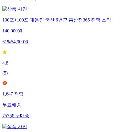
301,749
명
구매중
100포+100포 대용량 국산 6년근 홍삼정365 진액 스틱
140,000
원
61
%
54,900
원
4.8
(
5
)
1,647
적립
무료배송
753
명
구매중