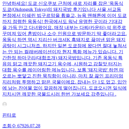
안녕하세요! 도쿄 신오쿠보 근처에 새로 자리를 잡은 '옥동식
도쿄(Okdongsik Tokyo)의 돼지국밥 후기입니다 서울 서교동
본점에서 미쉐린 빕구르망을 휩쓸고, 뉴욕 맨해튼에 이어 도쿄
까지 점령한 옥동식! 한국에서도 워낙 유명한 곳이라 기대감
을 가득 안고 다녀왔어요. 매장 내부는 다찌(카운터) 석 위주로
꾸며져 있어 혼밥이나 소수 인원으로 방문하기 딱 좋더라고요.
옥동식 하면 역시 지리산 버크셔K 흑돼지로 끓여낸 맑은 돼지
곰탕이 시그니처죠. 하지만 일본 도쿄점에 왔다면 절대 놓쳐서
는 안 되는 컬래버레이션이자 현지 특화 메뉴가 있습니다. 기
간한정 하마구리(대합조개) 돼지국밥입니다. 기존 옥동식 특
유의 맑고 깨끗한 돼지고기 육수에, 시원하고 감칠맛 터지는
대합 육수를 레이어링한 메뉴입니다. 보통 '돼지국밥' 하면 떠
오르는 뽀얗고 진한 묵직함이 아니라, 마치 잘 끓인 프리미엄
지리처럼 투명하고 맑은 국물이에요. 잡내는 단 1도 없고, 입안
에 남는 잔여물 없이 깔끔하게 떨어집니다. 도쿄오시면 일식에
지치시면 깨끗한 국물드시러 한번 가보세요 강추입니다 .
핀타로
조회수
679
26.07.28