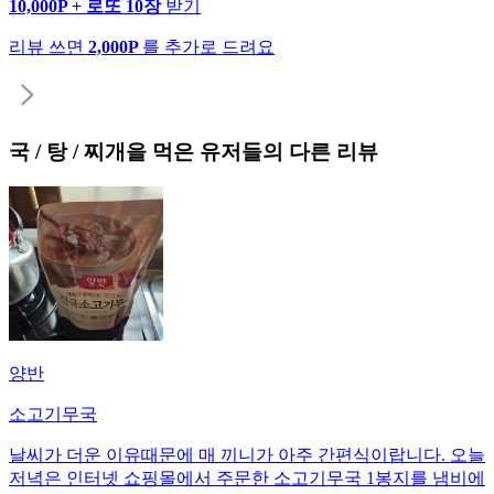
10,000P + 로또 10장
받기
리뷰 쓰면
2,000P
를 추가로 드려요
국 / 탕 / 찌개
을 먹은 유저들의 다른 리뷰
양반
소고기무국
날씨가 더운 이유때문에 매 끼니가 아주 간편식이랍니다. 오늘
저녁은 인터넷 쇼핑몰에서 주문한 소고기무국 1봉지를 냄비에