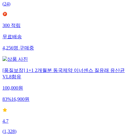
(
24
)
300
적립
무료배송
4,256
명
구매중
[품질보장] 1+1 2개월분 동국제약 이너센스 질유래 유산균
VL8함유
100,000
원
83
%
16,900
원
4.7
(
1,328
)