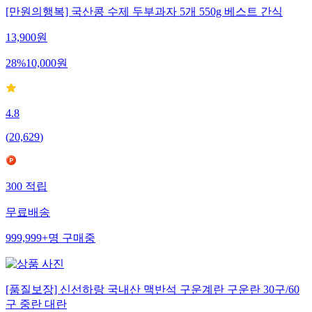
[만원의행복] 국산콩 수제 두부과자 5개 550g 베스트 간식
13,900
원
28
%
10,000
원
4.8
(
20,629
)
300
적립
무료배송
999,999+
명
구매중
[품질보장] 신선하랑 국내산 맥반석 구운계란 구운란 30구/60
구 중란 대란