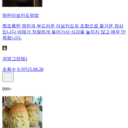
명란아보카도덮밥
짭조름한 명란과 부드러운 아보카도의 조합으로 즐거운 점심
입니다 야채가 적절하게 들어가서 식감을 놓치지 않고 매우 만
족합니다.
귀염그잡채1
조회수
9.5만
25.08.28
999+