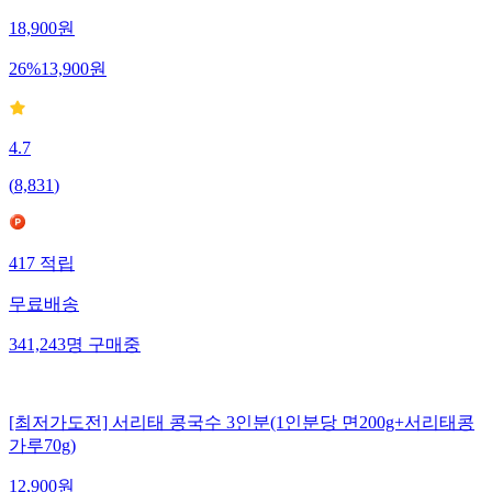
18,900
원
26
%
13,900
원
4.7
(
8,831
)
417
적립
무료배송
341,243
명
구매중
[최저가도전] 서리태 콩국수 3인분(1인분당 면200g+서리태콩
가루70g)
12,900
원