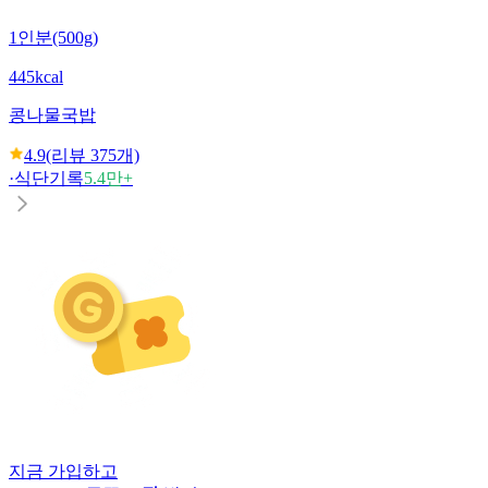
1인분(500g)
445kcal
콩나물국밥
4.9
(리뷰
375
개)
·
식단기록
5.4만+
지금 가입하고