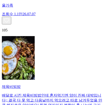
울가족
조회수
1.1만
26.07.07
105
제육비빔밥
배달로 시킨 제육비빔밥인데 혼자먹기엔 양이 진짜 대박입니
다;; 결국 다 못 먹고 다음날까지 먹으려고 따로 남겨두었을 만