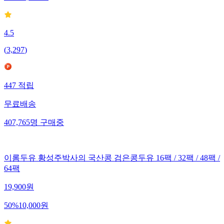
4.5
(
3,297
)
447
적립
무료배송
407,765
명
구매중
이롬두유 황성주박사의 국산콩 검은콩두유 16팩 / 32팩 / 48팩 /
64팩
19,900
원
50
%
10,000
원