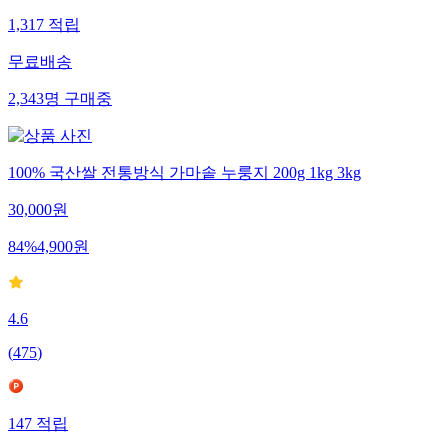
1,317
적립
무료배송
2,343
명
구매중
100% 국산쌀 전통방식 가마솥 누룽지 200g 1kg 3kg
30,000
원
84
%
4,900
원
4.6
(
475
)
147
적립