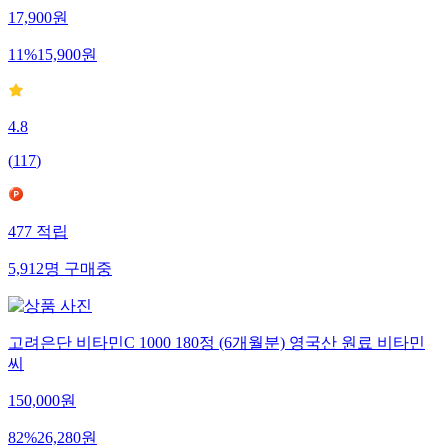
17,900
원
11
%
15,900
원
4.8
(
117
)
477
적립
5,912
명
구매중
고려은단 비타민C 1000 180정 (6개월분) 영국산 원료 비타민
씨
150,000
원