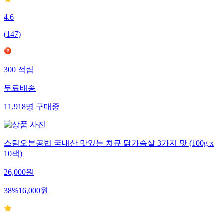
4.6
(
147
)
300
적립
무료배송
11,918
명
구매중
스팀오븐공법 국내산 맛있는 치큐 닭가슴살 3가지 맛 (100g x
10팩)
26,000
원
38
%
16,000
원