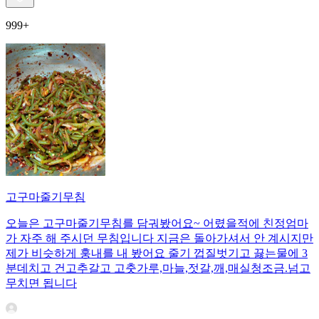
999+
고구마줄기무침
오늘은 고구마줄기무침를 담궈봤어요~ 어렸을적에 친정엄마
가 자주 해 주시던 무침입니다 지금은 돌아가셔서 안 계시지만
제가 비슷하게 훙내를 내 봤어요 줄기 껍질벗기고 끓는물에 3
분데치고 건고추갈고 고춧가루,마늘,젓갈,깨,매실청조금.넘고
무치면 됩니다