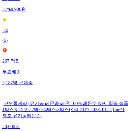
31
%
8,900
원
5.0
(
6
)
267
적립
무료배송
5,187
명
구매중
[코오롱제약] 유기농 레몬즙 레몬 100% 레몬수 NFC 착즙 정품
1박스X 15포 / 2박스/4박스/8박스[소비기한 2028. 01.12] 국산
제조 유기농레몬즙
20,000
원