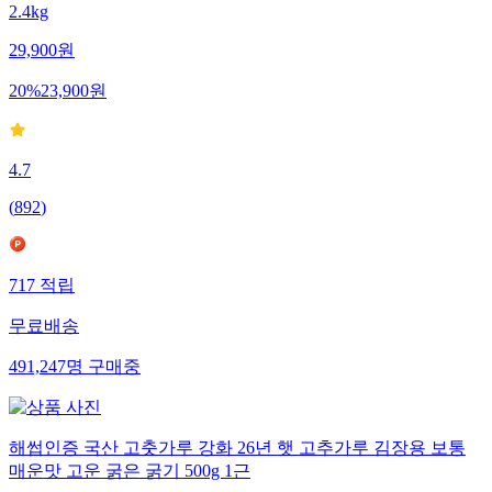
[품질보장] 홍주부 국내산 사양벌꿀 잡화향 아카시아향 벌꿀
2.4kg
29,900
원
20
%
23,900
원
4.7
(
892
)
717
적립
무료배송
491,247
명
구매중
해썹인증 국산 고춧가루 강화 26년 햇 고추가루 김장용 보통
매운맛 고운 굵은 굵기 500g 1근