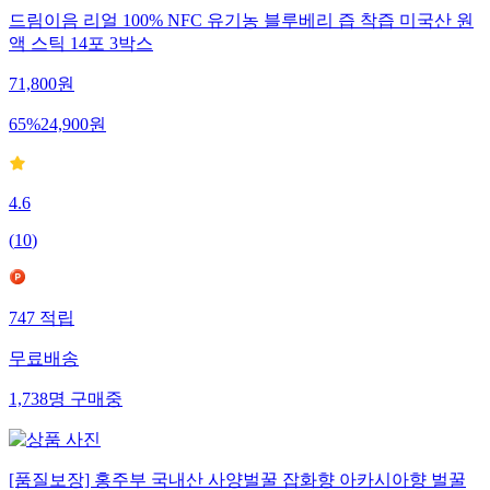
드림이음 리얼 100% NFC 유기농 블루베리 즙 착즙 미국산 원
액 스틱 14포 3박스
71,800
원
65
%
24,900
원
4.6
(
10
)
747
적립
무료배송
1,738
명
구매중