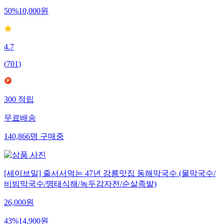
50
%
10,000
원
4.7
(
701
)
300
적립
무료배송
140,866
명
구매중
[세이브밀] 줄서서먹는 47년 강릉맛집 동해막국수 (물막국수/
비빔막국수/명태식해/녹두감자전/순살족발)
26,000
원
43
%
14,900
원