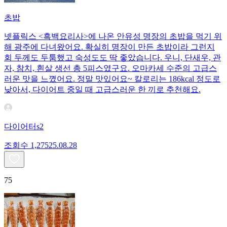
초밥
넷플릭스 <흑백요리사>에 나온 안유성 명장의 초밥을 먹기 위
해 광주에 다녀왔어요. 확실히 명장이 만든 초밥이라 그런지
회 두께도 두툼했고 숙성도도 딱 좋았습니다. 우니, 단새우, 관
자, 참치, 흰살 생선 총 5피스였구요. 오마카세 수준의 고급스
러운 맛을 느꼈어요. 정말 맛있어요~ 칼로리는 186kcal 정도로
낮아서, 다이어트 중일 때 고급스러운 한 끼로 추천해요.
다이어터s2
조회수
1,275
25.08.28
75