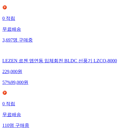
0
적립
무료배송
3,697
명
구매중
LEZEN 르젠 앱연동 입체회전 BLDC 선풍기 LZCO-8000
229,000
원
57
%
99,000
원
0
적립
무료배송
110
명
구매중