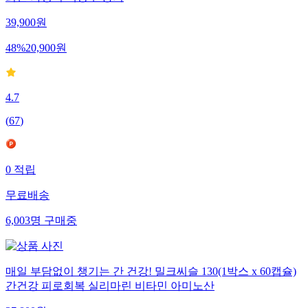
39,900
원
48
%
20,900
원
4.7
(
67
)
0
적립
무료배송
6,003
명
구매중
매일 부담없이 챙기는 간 건강! 밀크씨슬 130(1박스 x 60캡슐)
간건강 피로회복 실리마린 비타민 아미노산