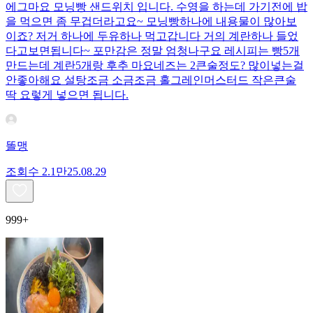
에그마요 모닝빵 샌드위치 입니다. 수영을 하는데 가기전에 밥
을 먹으면 좀 무겁더라고요~ 모닝빵하나에 내용물이 많아보
이죠? 저거 하나에 두유하나 먹고갑니다 거의 계란하나 들었
다고보면됩니다~ 포만감은 정말 엄청나구요 레시피는 빵5개
만드는데 계란5개랑 후추 마요네즈는 2큰술정도? 많이넣는걸
안좋아해요 설탕조금 소금조금 홀그레인머스터드 작은큰술
딱 요렇게 넣으면 됩니다.
똘맹
조회수
2.1만
25.08.29
999+