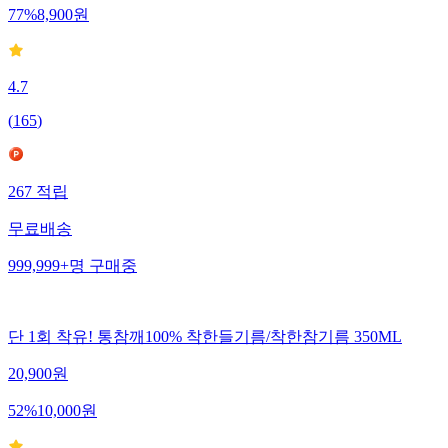
77
%
8,900
원
4.7
(
165
)
267
적립
무료배송
999,999+
명
구매중
단 1회 착유! 통참깨100% 착한들기름/착한참기름 350ML
20,900
원
52
%
10,000
원