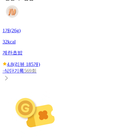
1개(26g)
32kcal
계란초밥
4.8
(리뷰
185
개)
·
식단기록
569회