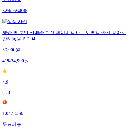
무료배송
32
명
구매중
펭카 홈 보안 카메라 회전 베이비캠 CCTV 홈캠 아기 강아지
반려동물 PE204
59,000
원
41
%
34,900
원
4.9
(
13
)
1,047
적립
무료배송