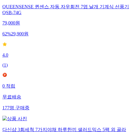
QUEENSENSE 퀸센스 자동 자우회전 7엽 날개 기계식 선풍기
QSB-74G
79,000
원
62
%
29,900
원
4.0
(
1
)
0
적립
무료배송
177
명
구매중
다신샵 3회세척 7가지야채 하루한끼 샐러드믹스 5팩 외 골라