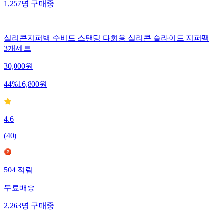
1,257
명
구매중
실리콘지퍼백 수비드 스탠딩 다회용 실리콘 슬라이드 지퍼팩
3개세트
30,000
원
44
%
16,800
원
4.6
(
40
)
504
적립
무료배송
2,263
명
구매중