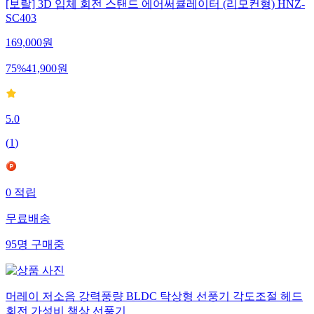
[보랄] 3D 입체 회전 스탠드 에어써큘레이터 (리모컨형) HNZ-
SC403
169,000
원
75
%
41,900
원
5.0
(
1
)
0
적립
무료배송
95
명
구매중
머레이 저소음 강력풍량 BLDC 탁상형 선풍기 각도조절 헤드
회전 가성비 책상 선풍기