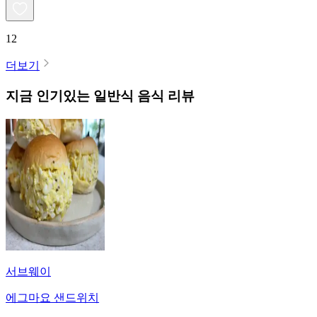
12
더보기
지금 인기있는
일반식
음식 리뷰
서브웨이
에그마요 샌드위치