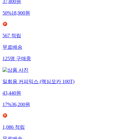
37,800
원
50
%
18,900
원
567
적립
무료배송
125
명
구매중
일회용 커피믹스 (맥심모카 100T)
43,440
원
17
%
36,200
원
1,086
적립