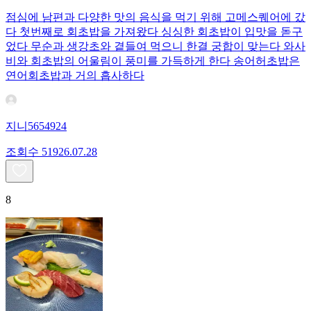
점심에 남편과 다양한 맛의 음식을 먹기 위해 고메스퀘어에 갔
다 첫번째로 회초밥을 가져왔다 싱싱한 회초밥이 입맛을 돋구
었다 무순과 생강초와 곁들여 먹으니 한결 궁합이 맞는다 와사
비와 회초밥의 어울림이 풍미를 가득하게 한다 송어허초밥은
연어회초밥과 거의 흡사하다
지니5654924
조회수
519
26.07.28
8