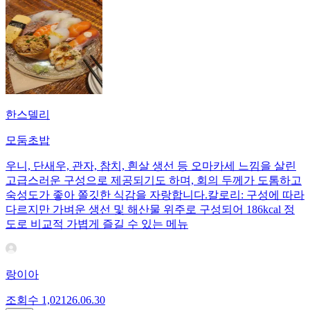
한스델리
모둠초밥
우니, 단새우, 관자, 참치, 흰살 생선 등 오마카세 느낌을 살린
고급스러운 구성으로 제공되기도 하며, 회의 두께가 도톰하고
숙성도가 좋아 쫄깃한 식감을 자랑합니다.칼로리: 구성에 따라
다르지만 가벼운 생선 및 해산물 위주로 구성되어 186kcal 정
도로 비교적 가볍게 즐길 수 있는 메뉴
랑이아
조회수
1,021
26.06.30