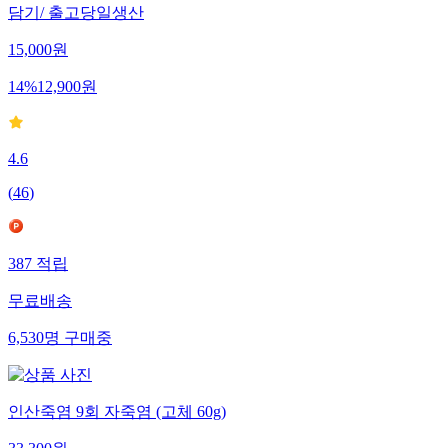
담기/ 출고당일생산
15,000
원
14
%
12,900
원
4.6
(
46
)
387
적립
무료배송
6,530
명
구매중
인산죽염 9회 자죽염 (고체 60g)