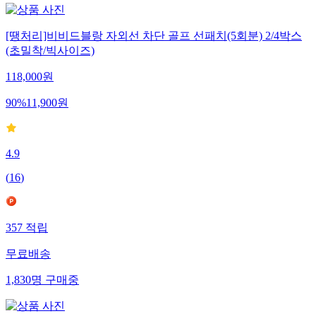
[땡처리]비비드블랑 자외선 차단 골프 선패치(5회분) 2/4박스
(초밀착/빅사이즈)
118,000
원
90
%
11,900
원
4.9
(
16
)
357
적립
무료배송
1,830
명
구매중