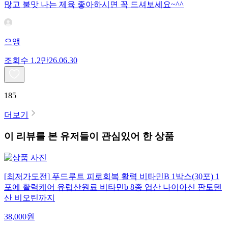
많고 불맛 나는 제육 좋아하시면 꼭 드셔보세요~^^
으앵
조회수
1.2만
26.06.30
185
더보기
이 리뷰를 본 유저들이 관심있어 한 상품
[최저가도전] 푸드루트 피로회복 활력 비타민B 1박스(30포) 1
포에 활력케어 유럽산원료 비타민b 8종 엽산 나이아신 판토텐
산 비오틴까지
38,000
원