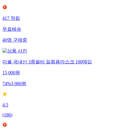
417
적립
무료배송
40
명
구매중
미쉘 국내산 3중필터 일회용마스크 100매입
15,000
원
74
%
3,900
원
4.5
(
186
)