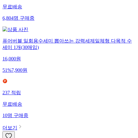
무료배송
6,804
명
구매중
퓨어버블 일회용수세미 뽑아쓰는 강력세제일체형 다목적 수
세미 1개(30매입)
16,000
원
51
%
7,900
원
237
적립
무료배송
10
명
구매중
더보기