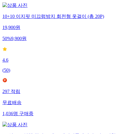
10+10 이지핏 미끄럼방지 회전형 옷걸이 (총 20P)
19,900
원
50
%
9,900
원
4.6
(
50
)
297
적립
무료배송
1,036
명
구매중