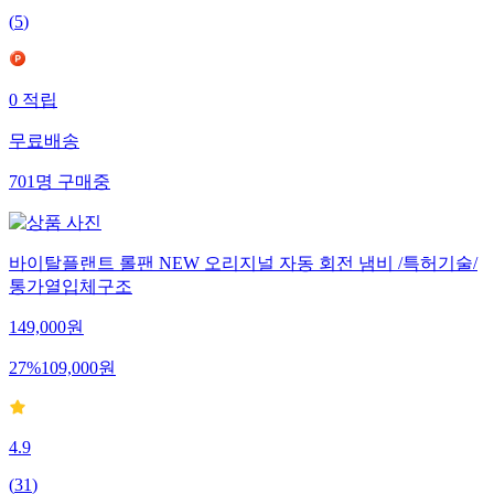
(
5
)
0
적립
무료배송
701
명
구매중
바이탈플랜트 롤팬 NEW 오리지널 자동 회전 냄비 /특허기술/
통가열입체구조
149,000
원
27
%
109,000
원
4.9
(
31
)