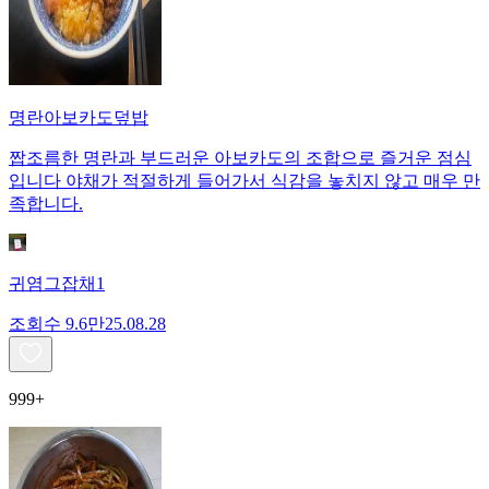
명란아보카도덮밥
짭조름한 명란과 부드러운 아보카도의 조합으로 즐거운 점심
입니다 야채가 적절하게 들어가서 식감을 놓치지 않고 매우 만
족합니다.
귀염그잡채1
조회수
9.6만
25.08.28
999+