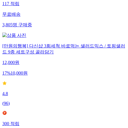
117
적립
무료배송
3,805
명
구매중
[만원의행복] 다신샵 3회세척 바로먹는 샐러드믹스 / 토핑샐러
드 9종 세트구성 골라담기
12,000
원
17
%
10,000
원
4.8
(
96
)
300
적립