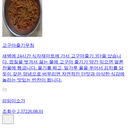
고구마줄기무침
새벽에 24시간 식자재마트에 가서 고구마줄기 3단을 샀습니
다. 껍질을 벗겨서 끓는 물에 고구마 줄기가 약간 익으면 얼른
찬물에 헹굽니다. 물기를 짜고, 밀가루 풀을 쑤어서 김치를 담
듯이 갖은 양념으로 버무리면 자연적인 단맛과 아삭한 식감에
놀라는 맛있는 반찬이 됩니다.
라임미소가
조회수
2,372
26.08.01