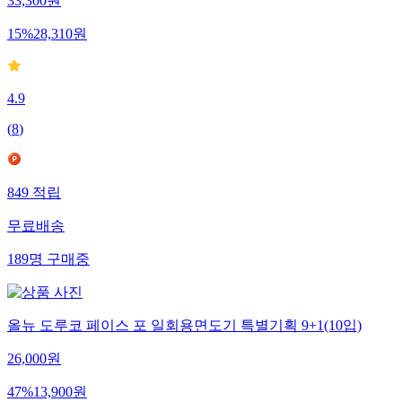
33,300
원
15
%
28,310
원
4.9
(
8
)
849
적립
무료배송
189
명
구매중
올뉴 도루코 페이스 포 일회용면도기 특별기획 9+1(10입)
26,000
원
47
%
13,900
원