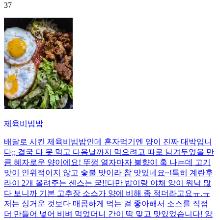
37
제육비빔밥
배달로 시킨 제육비빔밥인데 혼자먹기엔 양이 진짜 대박입니
다;; 결국 다 못 먹고 다음날까지 먹으려고 따로 남겨두었을 만
큼 혜자로운 양이에요! 뚜껑 열자마자 불향이 훅 나는데 고기
맛이 인위적이지 않고 숯불 맛이라 참 맛있네요~!특히 계란후
라이 2개 올려주는 센스는 굳!! ​다만 밥이랑 야채 양이 워낙 많
다 보니까 기본 고추장 소스가 양에 비해 좀 적더라고요ㅠ.ㅠ
저는 싱거운 것보다 매콤하게 먹는 걸 좋아해서 소스를 직접
더 만들어 넣어 비벼 먹었더니 간이 딱 맞고 맛있었습니다! 양