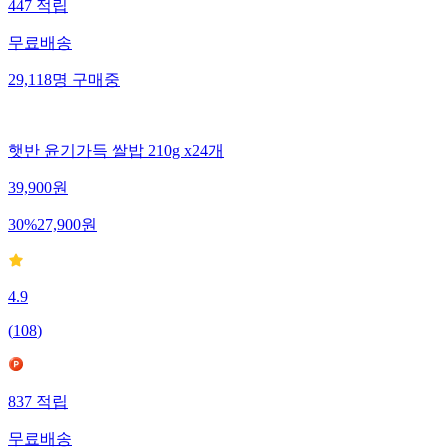
447
적립
무료배송
29,118
명
구매중
햇반 윤기가득 쌀밥 210g x24개
39,900
원
30
%
27,900
원
4.9
(
108
)
837
적립
무료배송