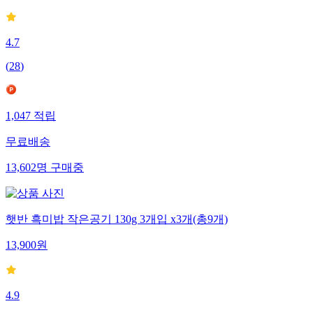
4.7
(
28
)
1,047
적립
무료배송
13,602
명
구매중
햇반 흑미밥 작은공기 130g 3개입 x3개(총9개)
13,900
원
4.9