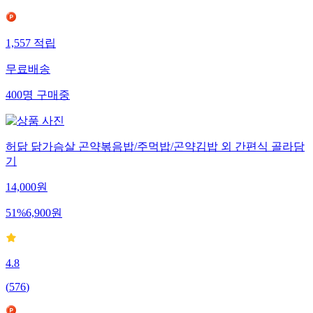
1,557
적립
무료배송
400
명
구매중
허닭 닭가슴살 곤약볶음밥/주먹밥/곤약김밥 외 간편식 골라담
기
14,000
원
51
%
6,900
원
4.8
(
576
)