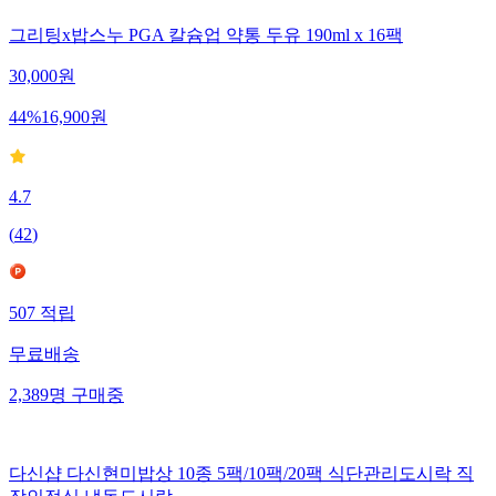
그리팅x밥스누 PGA 칼슘업 약통 두유 190ml x 16팩
30,000
원
44
%
16,900
원
4.7
(
42
)
507
적립
무료배송
2,389
명
구매중
다신샵 다신현미밥상 10종 5팩/10팩/20팩 식단관리도시락 직