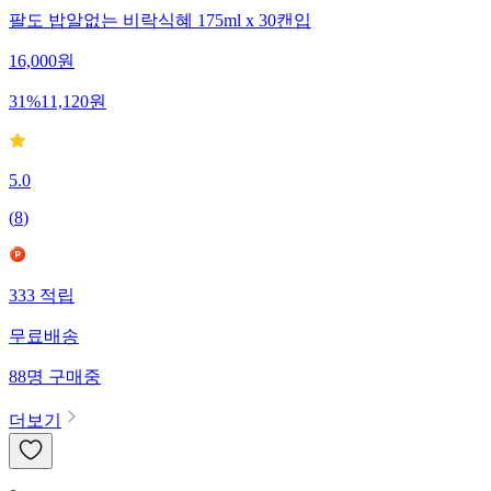
팔도 밥알없는 비락식혜 175ml x 30캔입
16,000
원
31
%
11,120
원
5.0
(
8
)
333
적립
무료배송
88
명
구매중
더보기