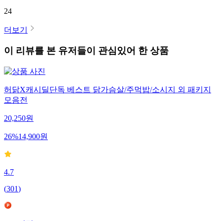
24
더보기
이 리뷰를 본 유저들이 관심있어 한 상품
허닭X캐시딜단독 베스트 닭가슴살/주먹밥/소시지 외 패키지
모음전
20,250
원
26
%
14,900
원
4.7
(
301
)