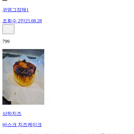
귀염그잡채1
조회수
2만
25.08.28
799
상하치즈
바스크 치즈케이크