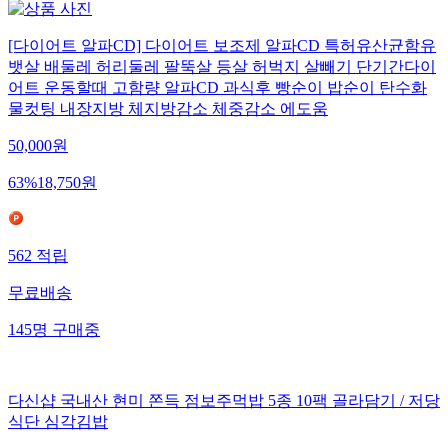
[다이어트 알파CD] 다이어트 보조제 알파CD 특허유산균함유
뱃살 배둘레 허리둘레 팔뚝살 등살 허벅지 살빼기 단기간다이
어트 운동할때 고함량 알파CD 과식후 빵순이 밥순이 탄수화
물컷팅 내장지방 체지방감소 체중감소 에도움
50,000
원
63
%
18,750
원
562
적립
무료배송
145
명
구매중
다신샵 국내산 현미 쫀득 점보주먹밥 5종 10팩 골라담기 / 저당
식단 심각김밥