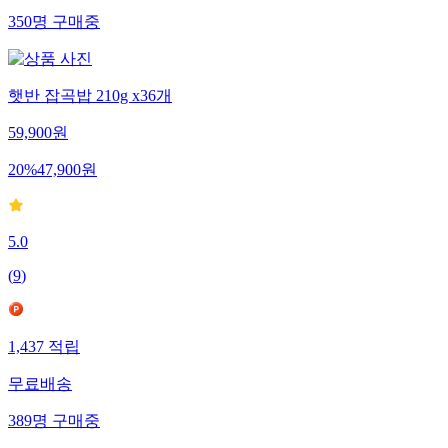
350
명
구매중
햇반 잡곡밥 210g x36개
59,900
원
20
%
47,900
원
5.0
(
9
)
1,437
적립
무료배송
389
명
구매중