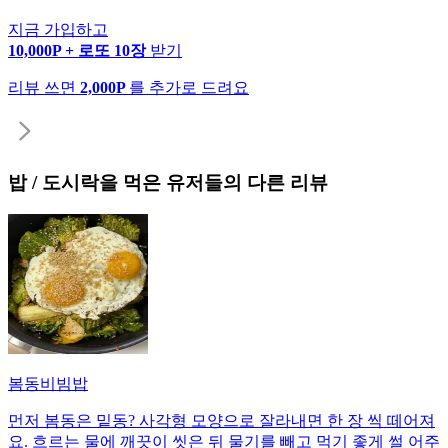
지금 가입하고
10,000P + 로또 10장
받기
리뷰 쓰면
2,000P
를 추가로 드려요
밥 / 도시락
을 먹은 유저들의 다른 리뷰
봄동비빔밥
먼저 봄동은 밑동? 사각형 모양으로 잘라내면 한 장 씩 떼어져
요. 흐르는 물에 깨끗이 씻은 뒤 물기를 빼고 먹기 좋게 썰 어주