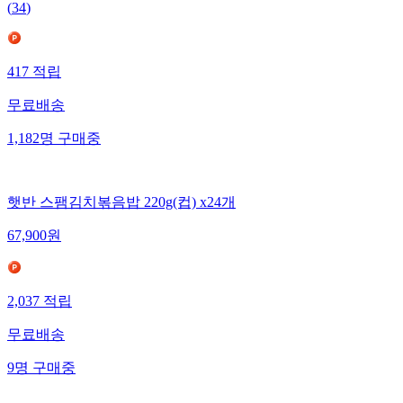
(
34
)
417
적립
무료배송
1,182
명
구매중
햇반 스팸김치볶음밥 220g(컵) x24개
67,900
원
2,037
적립
무료배송
9
명
구매중