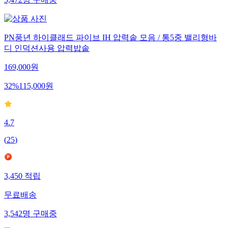
PN풍년 하이클래드 파이브 IH 압력솥 모음 / 통5중 밸리형바
디 인덕션사용 압력밥솥
169,000
원
32
%
115,000
원
4.7
(
25
)
3,450
적립
무료배송
3,542
명
구매중