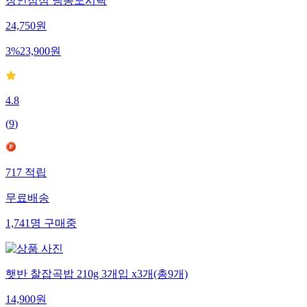
장인점심 냉동도시락
24,750
원
3
%
23,900
원
4.8
(
9
)
717
적립
무료배송
1,741
명
구매중
햇반 찰잡곡밥 210g 3개입 x3개(총9개)
14,900
원