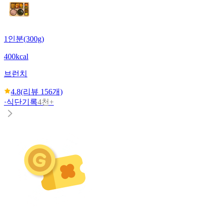
1인분(300g)
400kcal
브런치
4.8
(리뷰
156
개)
·
식단기록
4천+