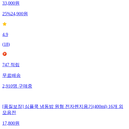
33,000
원
25
%
24,900
원
4.9
(
18
)
747
적립
무료배송
2,910
명
구매중
[품질보장] 심플쿡 냉동밥 원형 전자렌지용기(400ml) 16개 외
모음전
17,800
원