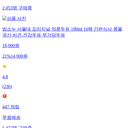
2,053
명
구매중
밥스누 서울대 오리지널 약콩두유 190ml 16팩 간편식사 콩물
국산 비건 건강두유 무가당두유
18,900
원
21
%
14,900
원
4.8
(
236
)
447
적립
무료배송
5,472
명
구매중