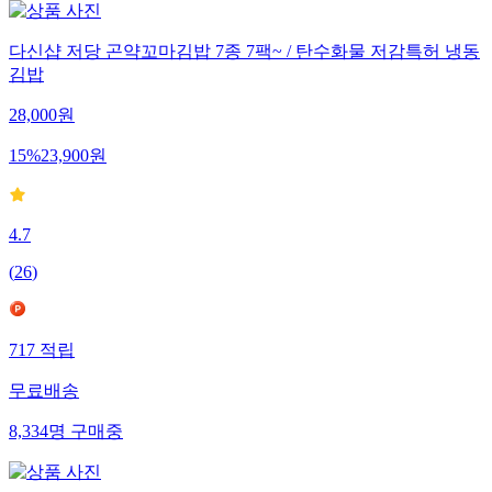
다신샵 저당 곤약꼬마김밥 7종 7팩~ / 탄수화물 저감특허 냉동
김밥
28,000
원
15
%
23,900
원
4.7
(
26
)
717
적립
무료배송
8,334
명
구매중