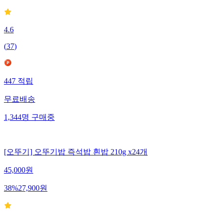
4.6
(
37
)
447
적립
무료배송
1,344
명
구매중
[오뚜기] 오뚜기밥 즉석밥 흰밥 210g x24개
45,000
원
38
%
27,900
원