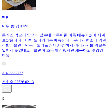
백반
만두 밥 김 반찬
돈가스 먹으러 얌샘에 갔는데 ᆢ특이한 이름 메뉴가있어 시켜
보았습니다ᆢ비빔 모다기라는 메뉴인데ᆢ우리가 평소에 먹던
김밥ㆍ쫄면ㆍ만두ㆍ셀러드까지 .다양하게 여러가지를 먹을수
있어서 좋았네요ᆢ쫄면이 조금 맵긴했지만 개운하고 맛있었
어요
지니5652722
조회수
275
26.02.13
3