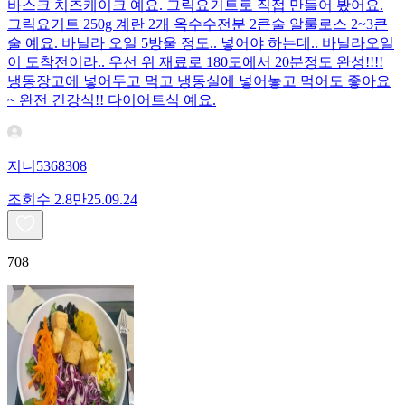
바스크 치즈케이크 예요. 그릭요거트로 직접 만들어 봤어요.
그릭요거트 250g 계란 2개 옥수수전분 2큰술 알룰로스 2~3큰
술 예요. 바닐라 오일 5방울 정도.. 넣어야 하는데.. 바닐라오일
이 도착전이라.. 우선 위 재료로 180도에서 20분정도 완성!!!!
냉동장고에 넣어두고 먹고 냉동실에 넣어놓고 먹어도 좋아요
~ 완전 건강식!! 다이어트식 예요.
지니5368308
조회수
2.8만
25.09.24
708