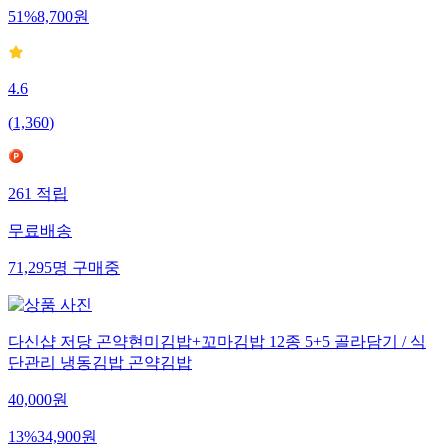
51
%
8,700
원
4.6
(
1,360
)
261
적립
무료배송
71,295
명
구매중
다신샵 저당 곤약현미김밥+꼬마김밥 12종 5+5 골라담기 / 식
단관리 냉동김밥 곤약김밥
40,000
원
13
%
34,900
원