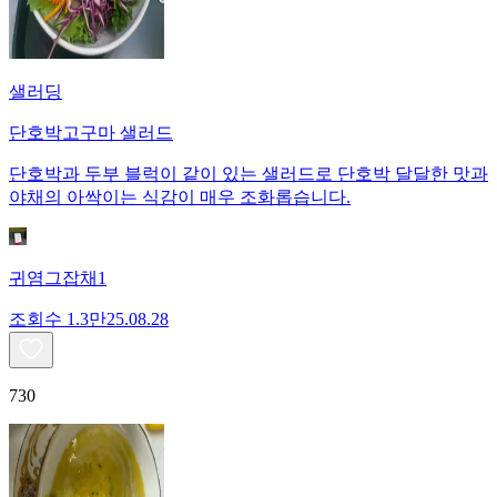
샐러딩
단호박고구마 샐러드
단호박과 두부 블럭이 같이 있는 샐러드로 단호박 달달한 맛과
야채의 아싹이는 식감이 매우 조화롭습니다.
귀염그잡채1
조회수
1.3만
25.08.28
730