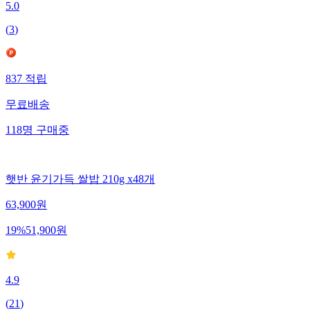
5.0
(
3
)
837
적립
무료배송
118
명
구매중
햇반 윤기가득 쌀밥 210g x48개
63,900
원
19
%
51,900
원
4.9
(
21
)