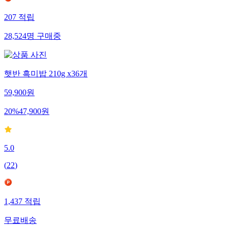
207
적립
28,524
명
구매중
햇반 흑미밥 210g x36개
59,900
원
20
%
47,900
원
5.0
(
22
)
1,437
적립
무료배송