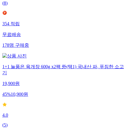
(
8
)
354
적립
무료배송
178
명
구매중
1+1 늘품은 육개장 600g x2팩 外(택1) 국내산 파, 푸짐한 소고
기
19,900
원
45
%
10,900
원
4.0
(
5
)