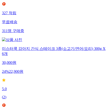
327
적립
무료배송
311
명
구매중
미스터쿡 강아지 간식 스테이크 3종(소고기/연어/오리) 300g X
6개
30,000
원
24
%
22,900
원
5.0
(
2
)