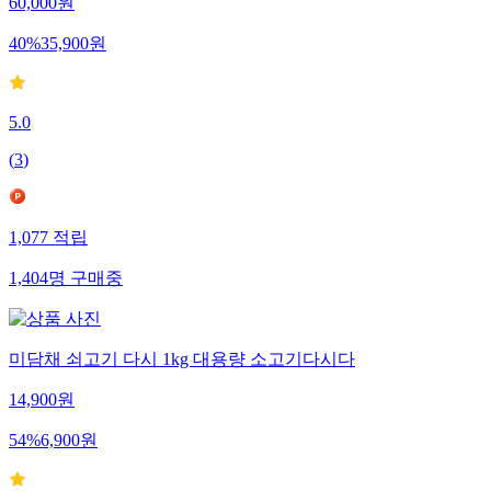
60,000
원
40
%
35,900
원
5.0
(
3
)
1,077
적립
1,404
명
구매중
미담채 쇠고기 다시 1kg 대용량 소고기다시다
14,900
원
54
%
6,900
원