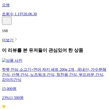
으앵
조회수
1.1만
26.06.30
168
더보기
이 리뷰를 본 유저들이 관심있어 한 상품
핫펫 안심 소고기+연어 져키 세트 200g 2개 , 국내산, 가수분해
간식, 산책 간식, 노즈워크 간식, 칭찬용 간식, 부드러운 간식,
강아지간식
15,000
원
23
%
11,500
원