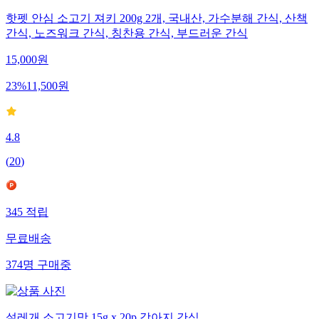
핫펫 안심 소고기 져키 200g 2개, 국내산, 가수분해 간식, 산책
간식, 노즈워크 간식, 칭찬용 간식, 부드러운 간식
15,000
원
23
%
11,500
원
4.8
(
20
)
345
적립
무료배송
374
명
구매중