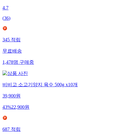
4.7
(
36
)
345
적립
무료배송
1,478
명
구매중
비비고 소고기양지 육수 500g x10개
39,900
원
43
%
22,900
원
687
적립