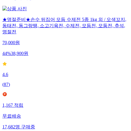
★명절준비★손수 뒤집어 모듬 수제전 5종 1kg 외 / 오색꼬지,
동태전, 동그랑땡, 소고기육전, 수제전, 모듬전, 모둠전, 추석,
명절전
70,000
원
44
%
38,900
원
4.6
(
87
)
1,167
적립
무료배송
17,682
명
구매중