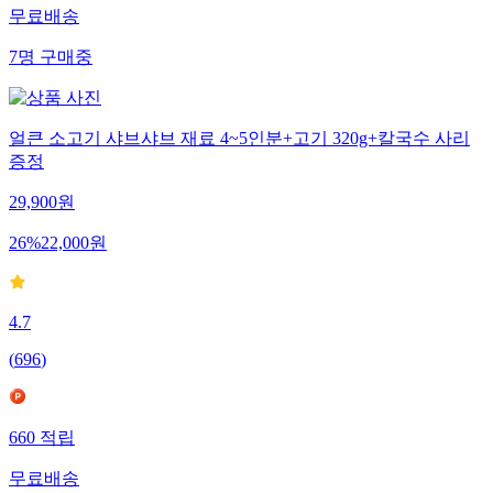
무료배송
7
명
구매중
얼큰 소고기 샤브샤브 재료 4~5인분+고기 320g+칼국수 사리
증정
29,900
원
26
%
22,000
원
4.7
(
696
)
660
적립
무료배송