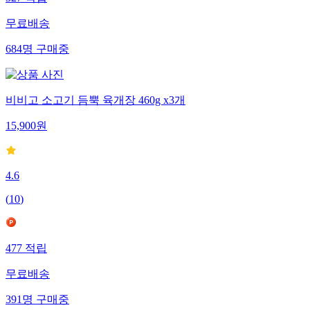
327
적립
무료배송
684
명
구매중
비비고 소고기 듬뿍 육개장 460g x3개
15,900
원
4.6
(
10
)
477
적립
무료배송
391
명
구매중