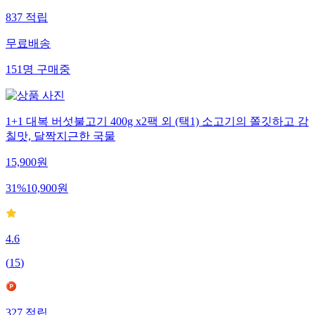
837
적립
무료배송
151
명
구매중
1+1 대복 버섯불고기 400g x2팩 외 (택1) 소고기의 쫄깃하고 감
칠맛, 달짝지근한 국물
15,900
원
31
%
10,900
원
4.6
(
15
)