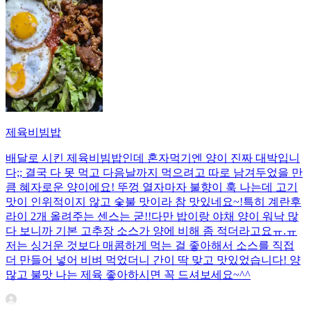
제육비빔밥
배달로 시킨 제육비빔밥인데 혼자먹기엔 양이 진짜 대박입니
다;; 결국 다 못 먹고 다음날까지 먹으려고 따로 남겨두었을 만
큼 혜자로운 양이에요! 뚜껑 열자마자 불향이 훅 나는데 고기
맛이 인위적이지 않고 숯불 맛이라 참 맛있네요~!특히 계란후
라이 2개 올려주는 센스는 굳!! ​다만 밥이랑 야채 양이 워낙 많
다 보니까 기본 고추장 소스가 양에 비해 좀 적더라고요ㅠ.ㅠ
저는 싱거운 것보다 매콤하게 먹는 걸 좋아해서 소스를 직접
더 만들어 넣어 비벼 먹었더니 간이 딱 맞고 맛있었습니다! 양
많고 불맛 나는 제육 좋아하시면 꼭 드셔보세요~^^