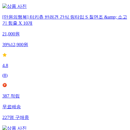
[만원의행복] 터키츄 반려견 간식 링타입 S 칠면조 &amp; 소고
기 힘줄 X 10개
21,000
원
39
%
12,900
원
4.8
(
8
)
387
적립
무료배송
227
명
구매중