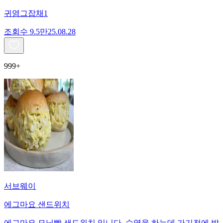
귀염그잡채1
조회수
9.5만
25.08.28
999+
서브웨이
에그마요 샌드위치
에그마요 모닝빵 샌드위치 입니다. 수영을 하는데 가기전에 밥