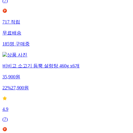
(
7
)
717
적립
무료배송
185
명
구매중
비비고 소고기 듬뿍 설렁탕 460g x6개
35,900
원
22
%
27,900
원
4.9
(
7
)