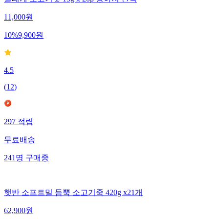
설레개 소고기맛 15g x 20p 강아지 간식
11,000
원
10
%
9,900
원
4.5
(
12
)
297
적립
무료배송
241
명
구매중
햇반 소프트밀 듬뿍 소고기죽 420g x21개
62,900
원