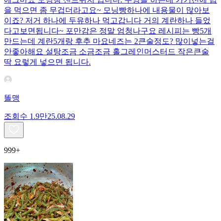
을 먹으면 좀 무겁더라고요~ 모닝빵하나에 내용물이 많아보
이죠? 저거 하나에 두유하나 먹고갑니다 거의 계란하나 들었
다고보면됩니다~ 포만감은 정말 엄청나구요 레시피는 빵5개
만드는데 계란5개랑 후추 마요네즈는 2큰술정도? 많이넣는걸
안좋아해요 설탕조금 소금조금 홀그레인머스터드 작은큰술
딱 요렇게 넣으면 됩니다.
똘맹
조회수
1.9만
25.08.29
999+