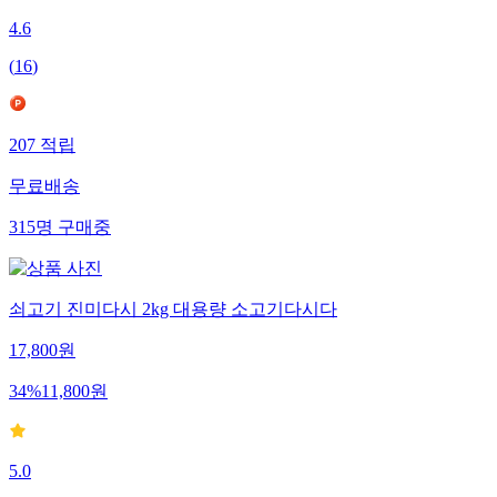
4.6
(
16
)
207
적립
무료배송
315
명
구매중
쇠고기 진미다시 2kg 대용량 소고기다시다
17,800
원
34
%
11,800
원
5.0