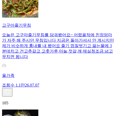
고구마줄기무침
오늘은 고구마줄기무침를 담궈봤어요~ 어렸을적에 친정엄마
가 자주 해 주시던 무침입니다 지금은 돌아가셔서 안 계시지만
제가 비슷하게 훙내를 내 봤어요 줄기 껍질벗기고 끓는물에 3
분데치고 건고추갈고 고춧가루,마늘,젓갈,깨,매실청조금.넘고
무치면 됩니다
울가족
조회수
1.1만
26.07.07
105