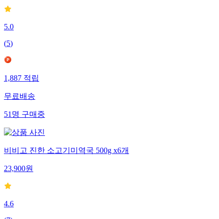
5.0
(
5
)
1,887
적립
무료배송
51
명
구매중
비비고 진한 소고기미역국 500g x6개
23,900
원
4.6