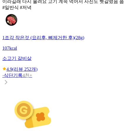
이라길래 다시 올려요 고기 계속 먹어서 사진도 헷갈렸음 풉
#일반식 #저녁
1조각 작은것 (요리후, 뼈제거한 후)(28g)
107kcal
소고기 갈비살
4.9
(리뷰
252
개)
·
식단기록
4천+