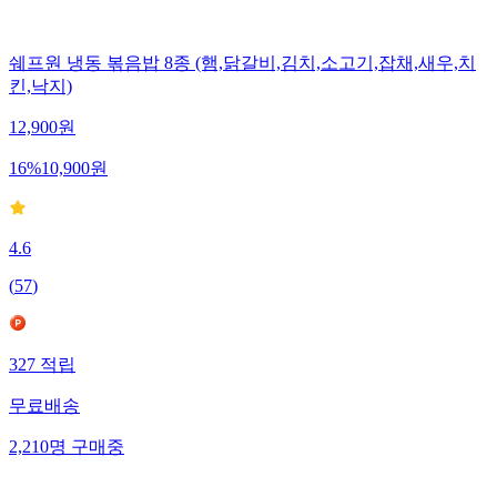
쉐프원 냉동 볶음밥 8종 (햄,닭갈비,김치,소고기,잡채,새우,치
킨,낙지)
12,900
원
16
%
10,900
원
4.6
(
57
)
327
적립
무료배송
2,210
명
구매중