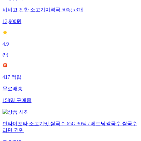
비비고 진한 소고기미역국 500g x3개
13,900
원
4.9
(
9
)
417
적립
무료배송
158
명
구매중
빈타이포타 소고기맛 쌀국수 65G 30팩 / 베트남쌀국수 쌀국수
라면 건면