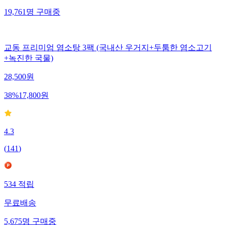
19,761
명
구매중
교동 프리미엄 염소탕 3팩 (국내산 우거지+두툼한 염소고기
+녹진한 국물)
28,500
원
38
%
17,800
원
4.3
(
141
)
534
적립
무료배송
5,675
명
구매중